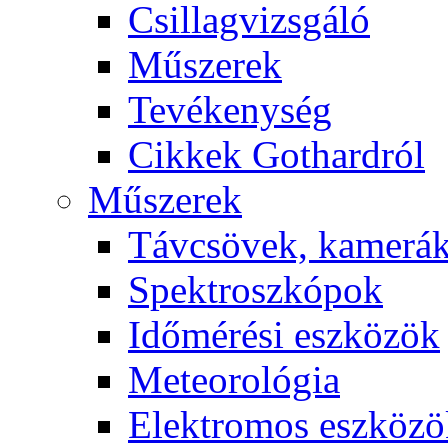
Csil­lag­vizs­gá­ló
Mű­sze­rek
Te­vé­keny­ség
Cik­kek Got­hard­ról
Mű­sze­rek
Táv­csö­vek, ka­me­rá
Spekt­rosz­kó­pok
Idő­mé­ré­si esz­kö­zök
Me­te­o­ro­ló­gia
Elekt­ro­mos esz­kö­z