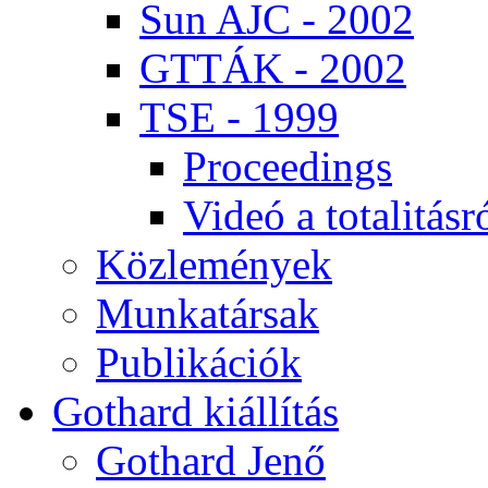
Sun AJC - 2002
GT­TÁK - 2002
TSE - 1999
Pro­ce­e­dings
Vi­deó a to­ta­li­tás­r
Köz­le­mé­nyek
Mun­ka­tár­sak
Pub­li­ká­ci­ók
Got­hard ki­ál­lí­tás
Got­hard Je­nő