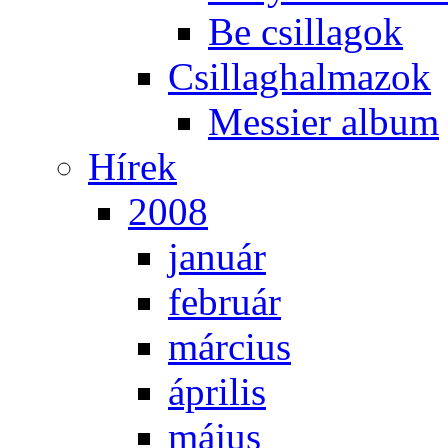
Be csil­la­gok
Csil­lag­hal­ma­zok
Mes­si­er al­bum
Hí­rek
2008
ja­nu­ár
feb­ru­ár
már­ci­us
áp­ri­lis
má­jus