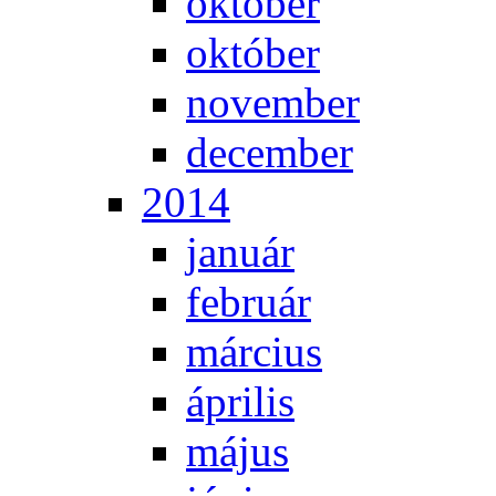
ok­tó­ber
ok­tó­ber
no­vem­ber
de­cem­ber
2014
ja­nu­ár
feb­ru­ár
már­ci­us
áp­ri­lis
má­jus