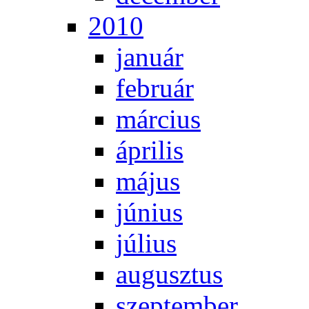
2010
ja­nu­ár
feb­ru­ár
már­ci­us
áp­ri­lis
má­jus
jú­ni­us
jú­li­us
au­gusz­tus
szep­tem­ber