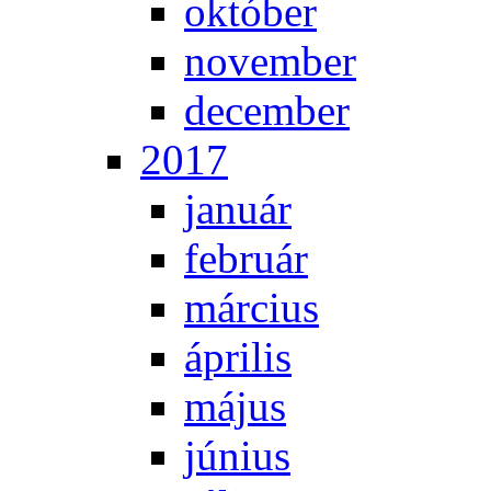
ok­tó­ber
no­vem­ber
de­cem­ber
2017
ja­nu­ár
feb­ru­ár
már­ci­us
áp­ri­lis
má­jus
jú­ni­us