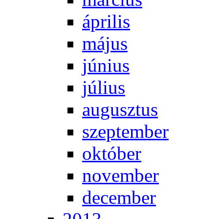
áp­ri­lis
má­jus
jú­ni­us
jú­li­us
au­gusz­tus
szep­tem­ber
ok­tó­ber
no­vem­ber
de­cem­ber