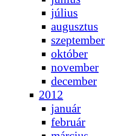
jú­li­us
au­gusz­tus
szep­tem­ber
ok­tó­ber
no­vem­ber
de­cem­ber
2012
ja­nu­ár
feb­ru­ár
már­ci­us