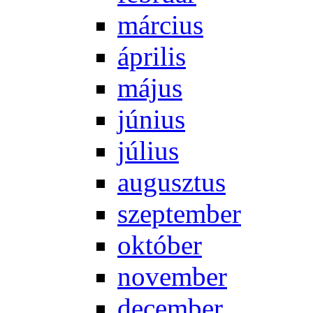
már­ci­us
áp­ri­lis
má­jus
jú­ni­us
jú­li­us
au­gusz­tus
szep­tem­ber
ok­tó­ber
no­vem­ber
de­cem­ber