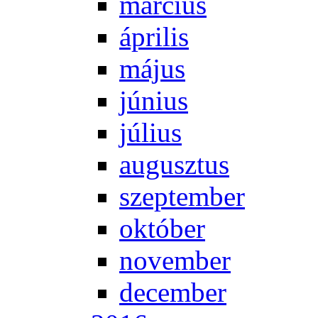
már­ci­us
áp­ri­lis
má­jus
jú­ni­us
jú­li­us
au­gusz­tus
szep­tem­ber
ok­tó­ber
no­vem­ber
de­cem­ber