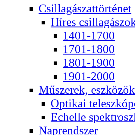
Csil­la­gá­szat­tör­té­net
Hí­res csil­la­gá­szo
1401-1700
1701-1800
1801-1900
1901-2000
Mű­sze­rek, esz­kö­zök
Op­ti­kai te­lesz­kó­
Echel­le spekt­rosz­
Nap­rend­szer