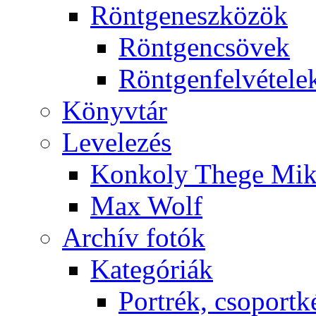
Rönt­gen­esz­kö­zök
Rönt­gen­csö­vek
Rönt­gen­fel­vé­te­le
Könyv­tár
Le­ve­le­zés
Kon­koly The­ge Mik­
Max Wolf
Ar­chív fo­tók
Ka­te­gó­ri­ák
Port­rék, cso­port­k