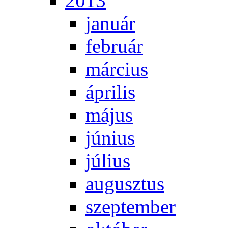
2013
ja­nu­ár
feb­ru­ár
már­ci­us
áp­ri­lis
má­jus
jú­ni­us
jú­li­us
au­gusz­tus
szep­tem­ber