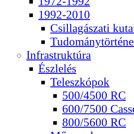
1972-1992
1992-2010
Csil­la­gá­sza­ti ku­ta
Tu­do­mány­tör­té­ne
Inf­ra­struk­tú­ra
Ész­le­lés
Te­lesz­kó­pok
500/4500 RC
600/7500 Cas­se
800/5600 RC