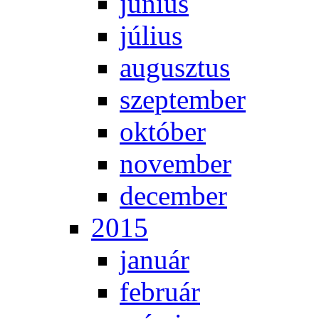
jú­ni­us
jú­li­us
au­gusz­tus
szep­tem­ber
ok­tó­ber
no­vem­ber
de­cem­ber
2015
ja­nu­ár
feb­ru­ár