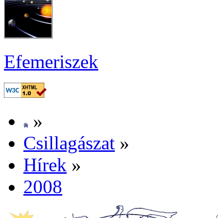
Efe­me­ri­szek
»
Csil­la­gá­szat
»
Hí­rek
»
2008