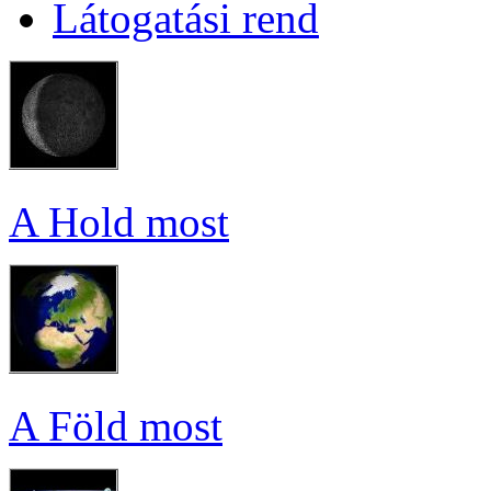
Lá­to­ga­tá­si rend
A Hold most
A Föld most