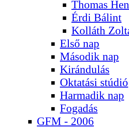
Tho­mas Hen
Ér­di Bá­lint
Kol­láth Zol­
El­ső nap
Má­so­dik nap
Ki­rán­du­lás
Ok­ta­tá­si stú­dió
Har­ma­dik nap
Fo­ga­dás
GFM - 2006