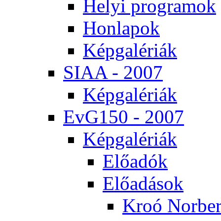
He­lyi prog­ra­mok
Hon­la­pok
Kép­ga­lé­ri­ák
SI­AA - 2007
Kép­ga­lé­ri­ák
EvG150 - 2007
Kép­ga­lé­ri­ák
Elő­adók
Elő­adá­sok
Kroó Nor­ber