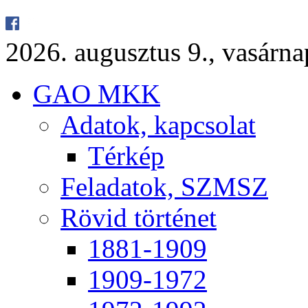
2026. au­gusz­tus 9., va­sár­
GAO MKK
Ada­tok, kap­cso­lat
Tér­kép
Fel­ada­tok, SZMSZ
Rö­vid tör­té­net
1881-1909
1909-1972