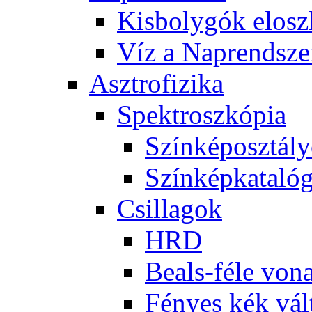
Kis­boly­gók el­osz­
Víz a Nap­rend­sze
Aszt­ro­fi­zi­ka
Spekt­rosz­kó­pia
Szín­kép­osz­tá­l
Szín­kép­ka­ta­ló­
Csil­la­gok
HRD
Be­als-fé­le vo­na
Fé­nyes kék vál­