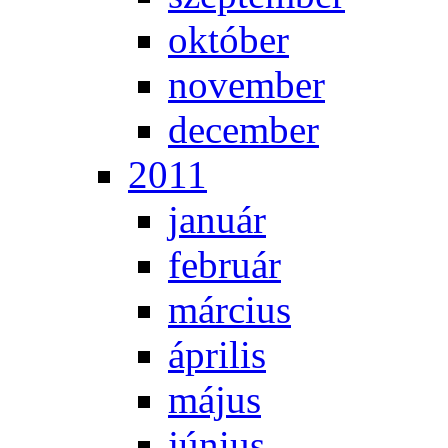
ok­tó­ber
no­vem­ber
de­cem­ber
2011
ja­nu­ár
feb­ru­ár
már­ci­us
áp­ri­lis
má­jus
jú­ni­us