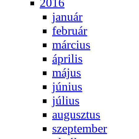
2016
ja­nu­ár
feb­ru­ár
már­ci­us
áp­ri­lis
má­jus
jú­ni­us
jú­li­us
au­gusz­tus
szep­tem­ber