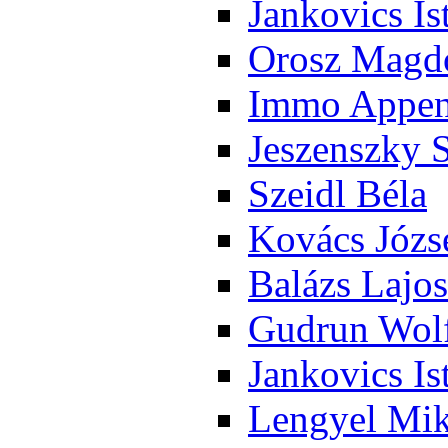
Jan­ko­vics Is
Orosz Mag­do
Im­mo Ap­pen­
Je­szensz­ky 
Szeidl Bé­la
Ko­vács Jó­zs
Ba­lázs La­jos
Gud­run Wolf
Jan­ko­vics Is
Len­gyel Mik