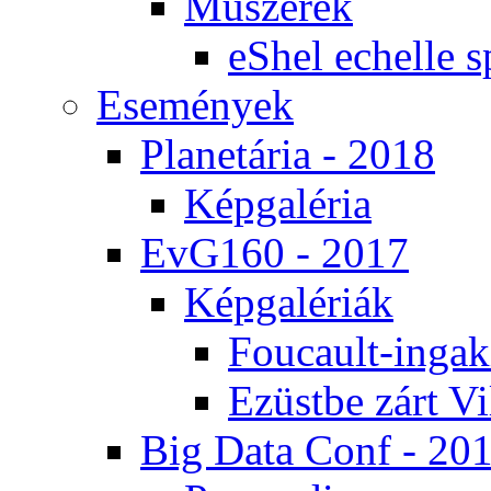
Mű­sze­rek
eS­hel echel­le s
Ese­mé­nyek
Pla­ne­tá­ria - 2018
Kép­ga­lé­ria
EvG160 - 2017
Kép­ga­lé­ri­ák
Fo­u­ca­ult-in­ga­kí
Ezüst­be zárt Vi
Big Da­ta Conf - 20