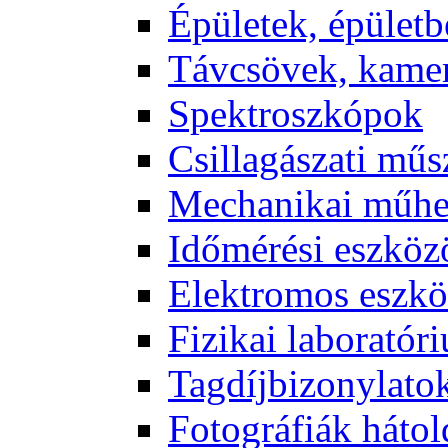
Épü­le­tek, épü­let­b
Táv­csö­vek, ka­me­
Spekt­rosz­kó­pok
Csil­la­gá­sza­ti mű­
Me­cha­ni­kai mű­h
Idő­mé­ré­si esz­kö­
Elekt­ro­mos esz­kö
Fi­zi­kai la­bo­ra­tó­r
Tag­díj­bi­zony­la­to
Fo­tog­rá­fi­ák hát­ol­