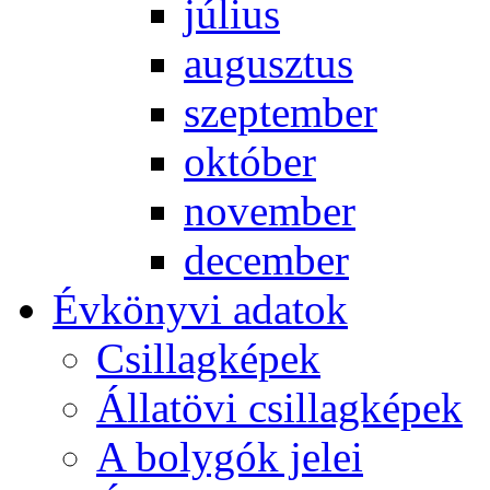
jú­li­us
au­gusz­tus
szep­tem­ber
ok­tó­ber
no­vem­ber
de­cem­ber
Év­köny­vi ada­tok
Csil­lag­ké­pek
Ál­lat­övi csil­lag­ké­pek
A boly­gók je­lei