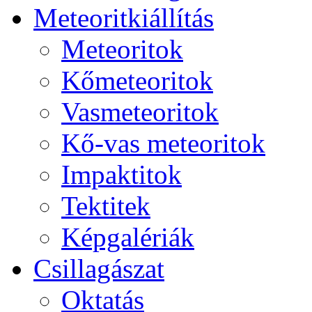
Me­te­o­rit­ki­ál­lí­tás
Me­te­o­ri­tok
Kő­me­te­o­ri­tok
Vas­me­te­o­ri­tok
Kő-vas me­te­o­ri­tok
Imp­ak­ti­tok
Tek­ti­tek
Kép­ga­lé­ri­ák
Csil­la­gá­szat
Ok­ta­tás