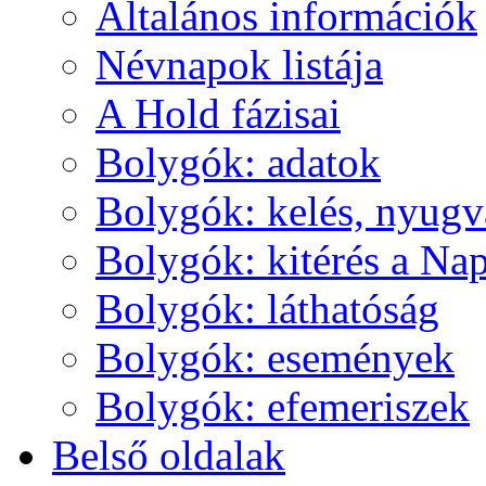
Ál­ta­lá­nos in­for­má­ci­ók
Név­na­pok lis­tá­ja
A Hold fá­zi­sai
Boly­gók: ada­tok
Boly­gók: ke­lés, nyug­v
Boly­gók: ki­té­rés a Nap
Boly­gók: lát­ha­tó­ság
Boly­gók: ese­mé­nyek
Boly­gók: efe­me­ri­szek
Bel­ső ol­da­lak