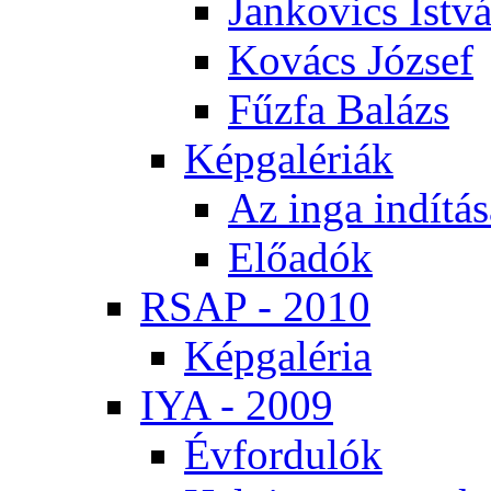
Jan­ko­vics Ist­v
Ko­vács Jó­zsef
Fűz­fa Ba­lázs
Kép­ga­lé­ri­ák
Az in­ga in­dí­tá­
Elő­adók
RSAP - 2010
Kép­ga­lé­ria
IYA - 2009
Év­for­du­lók