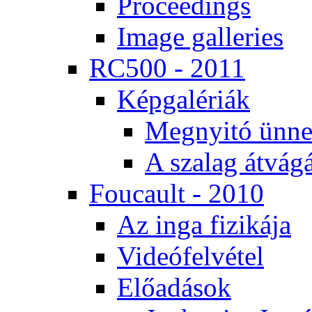
Pro­ce­e­dings
Image gal­le­ri­es
RC500 - 2011
Kép­ga­lé­ri­ák
Meg­nyi­tó ün­ne
A sza­lag át­vá­gá
Fo­u­ca­ult - 2010
Az in­ga fi­zi­ká­ja
Vi­de­ó­fel­vé­tel
Elő­adá­sok