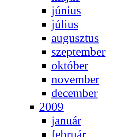
jú­ni­us
jú­li­us
au­gusz­tus
szep­tem­ber
ok­tó­ber
no­vem­ber
de­cem­ber
2009
ja­nu­ár
feb­ru­ár