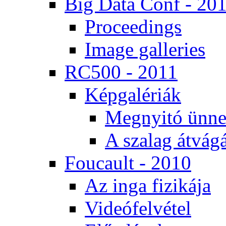
Big Da­ta Conf - 20
Pro­ce­e­dings
Image gal­le­ri­es
RC500 - 2011
Kép­ga­lé­ri­ák
Meg­nyi­tó ün­ne
A sza­lag át­vá­gá
Fo­u­ca­ult - 2010
Az in­ga fi­zi­ká­ja
Vi­de­ó­fel­vé­tel