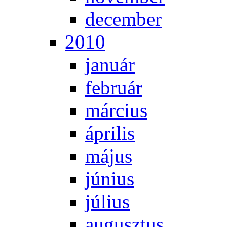
de­cem­ber
2010
ja­nu­ár
feb­ru­ár
már­ci­us
áp­ri­lis
má­jus
jú­ni­us
jú­li­us
au­gusz­tus