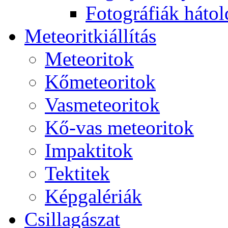
Fo­tog­rá­fi­ák hát­ol­
Me­te­o­rit­ki­ál­lí­tás
Me­te­o­ri­tok
Kő­me­te­o­ri­tok
Vas­me­te­o­ri­tok
Kő-vas me­te­o­ri­tok
Imp­ak­ti­tok
Tek­ti­tek
Kép­ga­lé­ri­ák
Csil­la­gá­szat