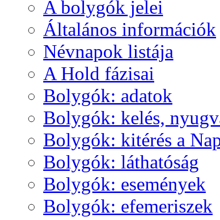
A boly­gók je­lei
Ál­ta­lá­nos in­for­má­ci­ók
Név­na­pok lis­tá­ja
A Hold fá­zi­sai
Boly­gók: ada­tok
Boly­gók: ke­lés, nyug­v
Boly­gók: ki­té­rés a Nap
Boly­gók: lát­ha­tó­ság
Boly­gók: ese­mé­nyek
Boly­gók: efe­me­ri­szek