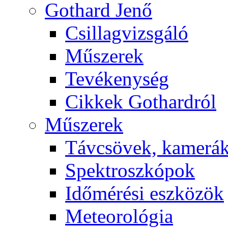
Got­hard Je­nő
Csil­lag­vizs­gá­ló
Mű­sze­rek
Te­vé­keny­ség
Cik­kek Got­hard­ról
Mű­sze­rek
Táv­csö­vek, ka­me­rá
Spekt­rosz­kó­pok
Idő­mé­ré­si esz­kö­zök
Me­te­o­ro­ló­gia