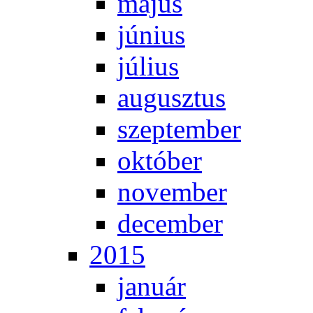
má­jus
jú­ni­us
jú­li­us
au­gusz­tus
szep­tem­ber
ok­tó­ber
no­vem­ber
de­cem­ber
2015
ja­nu­ár