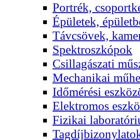
Port­rék, cso­port­k
Épü­le­tek, épü­let­b
Táv­csö­vek, ka­me­
Spekt­rosz­kó­pok
Csil­la­gá­sza­ti mű­
Me­cha­ni­kai mű­h
Idő­mé­ré­si esz­kö­
Elekt­ro­mos esz­kö
Fi­zi­kai la­bo­ra­tó­r
Tag­díj­bi­zony­la­to