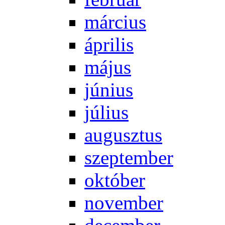
már­ci­us
áp­ri­lis
má­jus
jú­ni­us
jú­li­us
au­gusz­tus
szep­tem­ber
ok­tó­ber
no­vem­ber