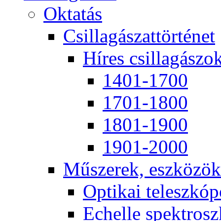
Ok­ta­tás
Csil­la­gá­szat­tör­té­net
Hí­res csil­la­gá­szo
1401-1700
1701-1800
1801-1900
1901-2000
Mű­sze­rek, esz­kö­zök
Op­ti­kai te­lesz­kó­
Echel­le spekt­rosz­