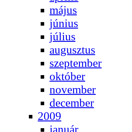
má­jus
jú­ni­us
jú­li­us
au­gusz­tus
szep­tem­ber
ok­tó­ber
no­vem­ber
de­cem­ber
2009
ja­nu­ár