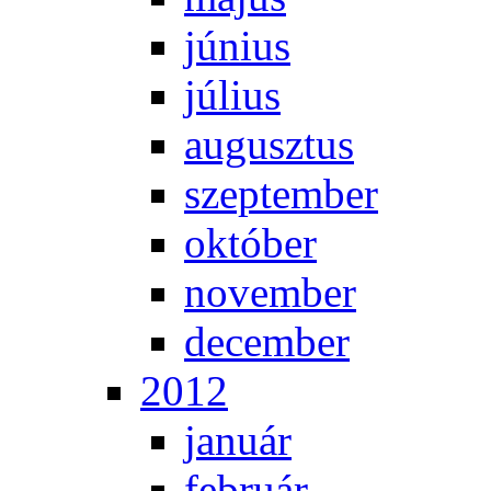
jú­ni­us
jú­li­us
au­gusz­tus
szep­tem­ber
ok­tó­ber
no­vem­ber
de­cem­ber
2012
ja­nu­ár
feb­ru­ár