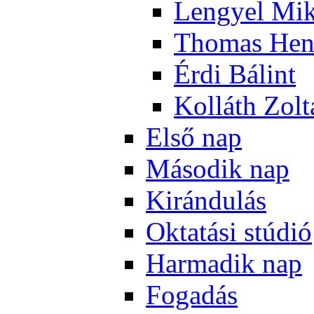
Len­gyel Mik
Tho­mas Hen
Ér­di Bá­lint
Kol­láth Zol­
El­ső nap
Má­so­dik nap
Ki­rán­du­lás
Ok­ta­tá­si stú­dió
Har­ma­dik nap
Fo­ga­dás