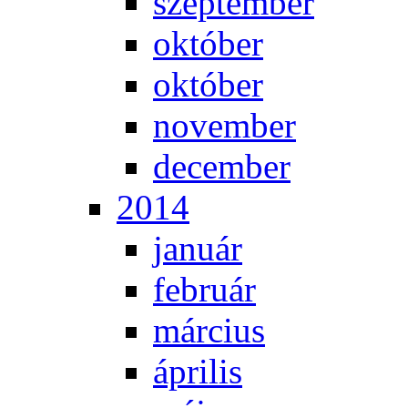
szep­tem­ber
ok­tó­ber
ok­tó­ber
no­vem­ber
de­cem­ber
2014
ja­nu­ár
feb­ru­ár
már­ci­us
áp­ri­lis