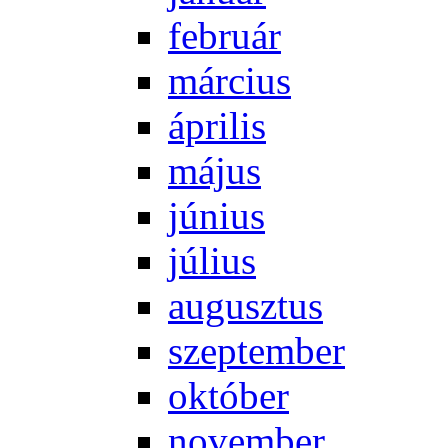
feb­ru­ár
már­ci­us
áp­ri­lis
má­jus
jú­ni­us
jú­li­us
au­gusz­tus
szep­tem­ber
ok­tó­ber
no­vem­ber