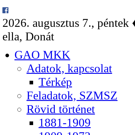
2026. au­gusz­tus 7., pén­tek ♦
el­la, Do­nát
GAO MKK
Ada­tok, kap­cso­lat
Tér­kép
Fel­ada­tok, SZMSZ
Rö­vid tör­té­net
1881-1909