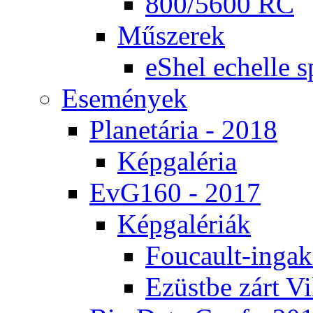
800/5600 RC
Mű­sze­rek
eS­hel echel­le s
Ese­mé­nyek
Pla­ne­tá­ria - 2018
Kép­ga­lé­ria
EvG160 - 2017
Kép­ga­lé­ri­ák
Fo­u­ca­ult-in­ga­kí
Ezüst­be zárt Vi