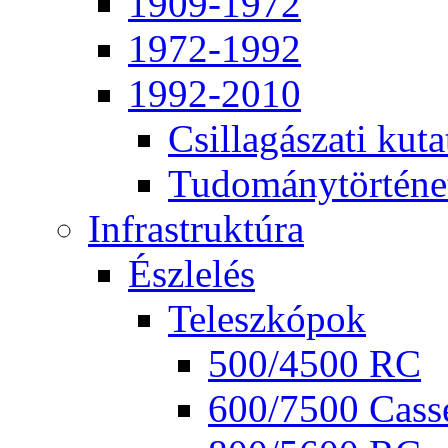
1909-1972
1972-1992
1992-2010
Csil­la­gá­sza­ti ku­ta
Tu­do­mány­tör­té­ne
Inf­ra­struk­tú­ra
Ész­le­lés
Te­lesz­kó­pok
500/4500 RC
600/7500 Cas­se