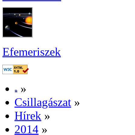
Efe­me­ri­szek
»
Csil­la­gá­szat
»
Hí­rek
»
2014
»