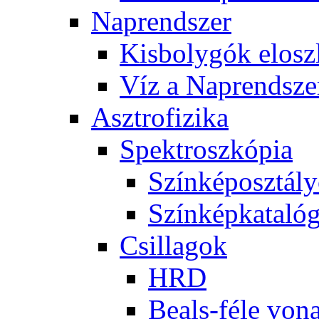
Nap­rend­szer
Kis­boly­gók el­osz­
Víz a Nap­rend­sze
Aszt­ro­fi­zi­ka
Spekt­rosz­kó­pia
Szín­kép­osz­tá­l
Szín­kép­ka­ta­ló­
Csil­la­gok
HRD
Be­als-fé­le vo­na