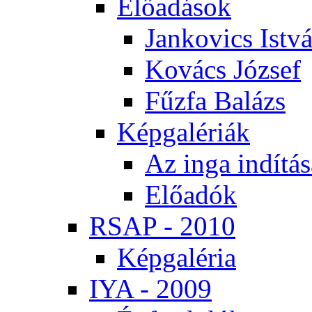
Elő­adá­sok
Jan­ko­vics Ist­v
Ko­vács Jó­zsef
Fűz­fa Ba­lázs
Kép­ga­lé­ri­ák
Az in­ga in­dí­tá­
Elő­adók
RSAP - 2010
Kép­ga­lé­ria
IYA - 2009