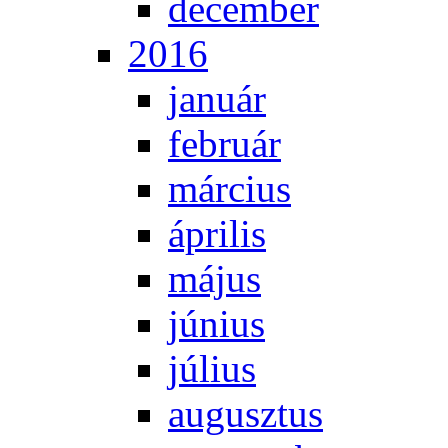
de­cem­ber
2016
ja­nu­ár
feb­ru­ár
már­ci­us
áp­ri­lis
má­jus
jú­ni­us
jú­li­us
au­gusz­tus