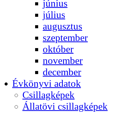
jú­ni­us
jú­li­us
au­gusz­tus
szep­tem­ber
ok­tó­ber
no­vem­ber
de­cem­ber
Év­köny­vi ada­tok
Csil­lag­ké­pek
Ál­lat­övi csil­lag­ké­pek