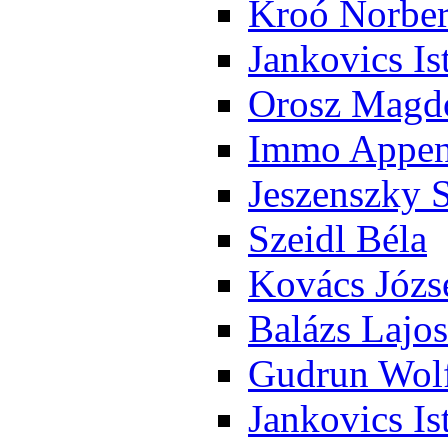
Kroó Nor­ber
Jan­ko­vics Is
Orosz Mag­do
Im­mo Ap­pen­
Je­szensz­ky 
Szeidl Bé­la
Ko­vács Jó­zs
Ba­lázs La­jos
Gud­run Wolf
Jan­ko­vics Is