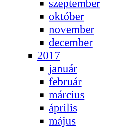
szep­tem­ber
ok­tó­ber
no­vem­ber
de­cem­ber
2017
ja­nu­ár
feb­ru­ár
már­ci­us
áp­ri­lis
má­jus