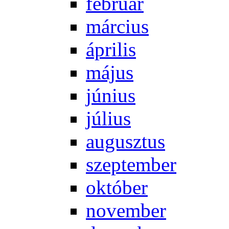
feb­ru­ár
már­ci­us
áp­ri­lis
má­jus
jú­ni­us
jú­li­us
au­gusz­tus
szep­tem­ber
ok­tó­ber
no­vem­ber