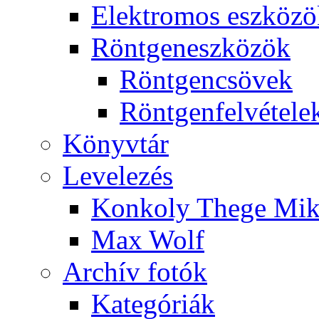
Elekt­ro­mos esz­kö­z
Rönt­gen­esz­kö­zök
Rönt­gen­csö­vek
Rönt­gen­fel­vé­te­le
Könyv­tár
Le­ve­le­zés
Kon­koly The­ge Mik­
Max Wolf
Ar­chív fo­tók
Ka­te­gó­ri­ák