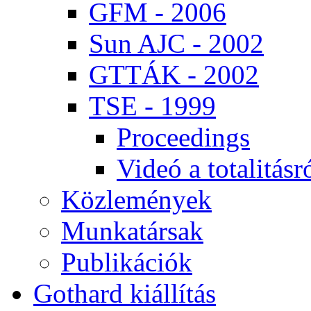
GFM - 2006
Sun AJC - 2002
GT­TÁK - 2002
TSE - 1999
Pro­ce­e­dings
Vi­deó a to­ta­li­tás­r
Köz­le­mé­nyek
Mun­ka­tár­sak
Pub­li­ká­ci­ók
Got­hard ki­ál­lí­tás