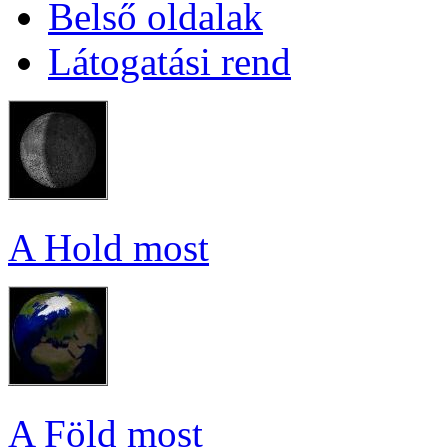
Bel­ső ol­da­lak
Lá­to­ga­tá­si rend
A Hold most
A Föld most