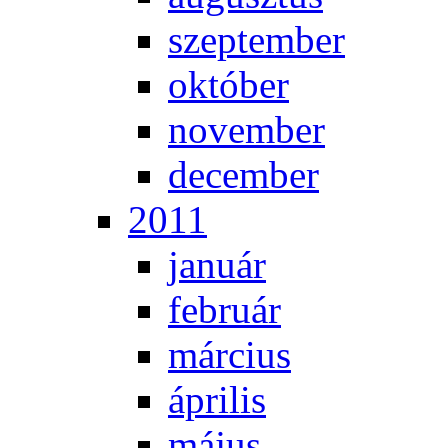
szep­tem­ber
ok­tó­ber
no­vem­ber
de­cem­ber
2011
ja­nu­ár
feb­ru­ár
már­ci­us
áp­ri­lis
má­jus