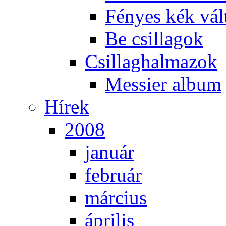
Fé­nyes kék vál­
Be csil­la­gok
Csil­lag­hal­ma­zok
Mes­si­er al­bum
Hí­rek
2008
ja­nu­ár
feb­ru­ár
már­ci­us
áp­ri­lis