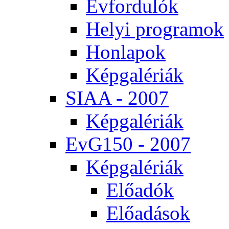
Év­for­du­lók
He­lyi prog­ra­mok
Hon­la­pok
Kép­ga­lé­ri­ák
SI­AA - 2007
Kép­ga­lé­ri­ák
EvG150 - 2007
Kép­ga­lé­ri­ák
Elő­adók
Elő­adá­sok