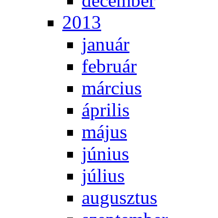
de­cem­ber
2013
ja­nu­ár
feb­ru­ár
már­ci­us
áp­ri­lis
má­jus
jú­ni­us
jú­li­us
au­gusz­tus