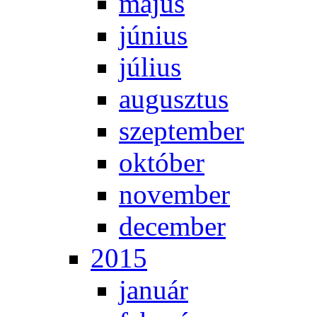
má­jus
jú­ni­us
jú­li­us
au­gusz­tus
szep­tem­ber
ok­tó­ber
no­vem­ber
de­cem­ber
2015
ja­nu­ár