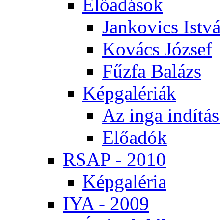
Elő­adá­sok
Jan­ko­vics Ist­v
Ko­vács Jó­zsef
Fűz­fa Ba­lázs
Kép­ga­lé­ri­ák
Az in­ga in­dí­tá­
Elő­adók
RSAP - 2010
Kép­ga­lé­ria
IYA - 2009