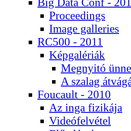
Big Da­ta Conf - 20
Pro­ce­e­dings
Image gal­le­ri­es
RC500 - 2011
Kép­ga­lé­ri­ák
Meg­nyi­tó ün­ne
A sza­lag át­vá­gá
Fo­u­ca­ult - 2010
Az in­ga fi­zi­ká­ja
Vi­de­ó­fel­vé­tel