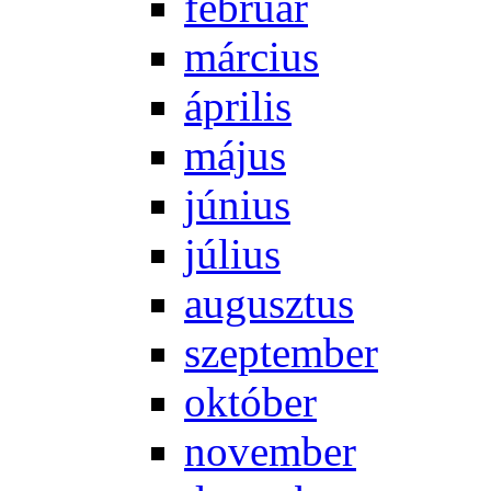
feb­ru­ár
már­ci­us
áp­ri­lis
má­jus
jú­ni­us
jú­li­us
au­gusz­tus
szep­tem­ber
ok­tó­ber
no­vem­ber