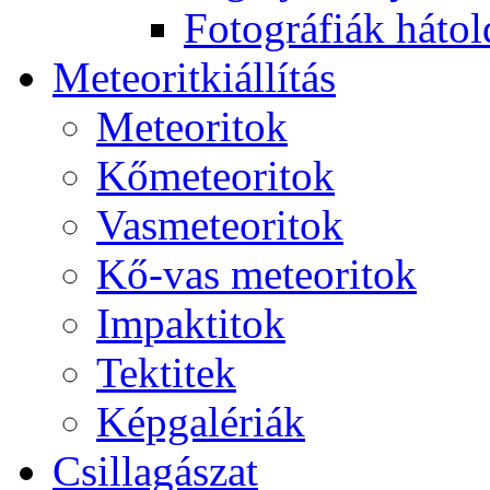
Fo­tog­rá­fi­ák hát­ol­
Me­te­o­rit­ki­ál­lí­tás
Me­te­o­ri­tok
Kő­me­te­o­ri­tok
Vas­me­te­o­ri­tok
Kő-vas me­te­o­ri­tok
Imp­ak­ti­tok
Tek­ti­tek
Kép­ga­lé­ri­ák
Csil­la­gá­szat