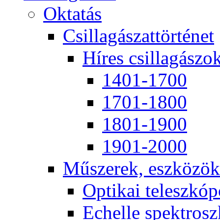
Ok­ta­tás
Csil­la­gá­szat­tör­té­net
Hí­res csil­la­gá­szo
1401-1700
1701-1800
1801-1900
1901-2000
Mű­sze­rek, esz­kö­zök
Op­ti­kai te­lesz­kó­
Echel­le spekt­rosz­