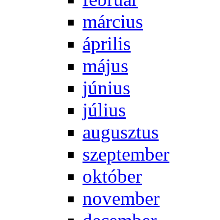
már­ci­us
áp­ri­lis
má­jus
jú­ni­us
jú­li­us
au­gusz­tus
szep­tem­ber
ok­tó­ber
no­vem­ber