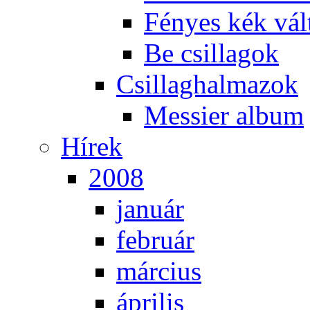
Fé­nyes kék vál­
Be csil­la­gok
Csil­lag­hal­ma­zok
Mes­si­er al­bum
Hí­rek
2008
ja­nu­ár
feb­ru­ár
már­ci­us
áp­ri­lis