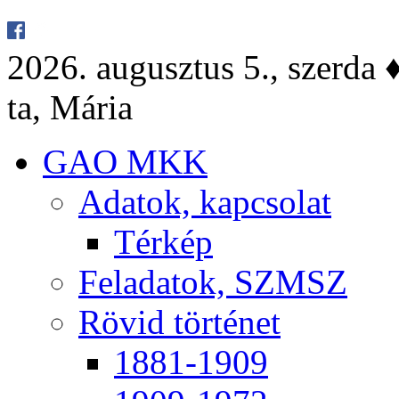
2026. au­gusz­tus 5., szer­da ♦ 
ta, Má­ria
GAO MKK
Ada­tok, kap­cso­lat
Tér­kép
Fel­ada­tok, SZMSZ
Rö­vid tör­té­net
1881-1909