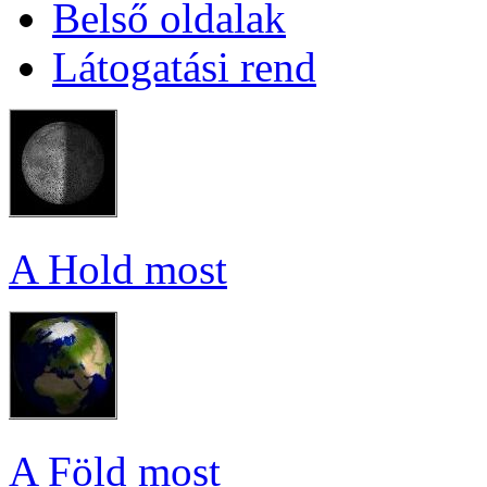
Bel­ső ol­da­lak
Lá­to­ga­tá­si rend
A Hold most
A Föld most