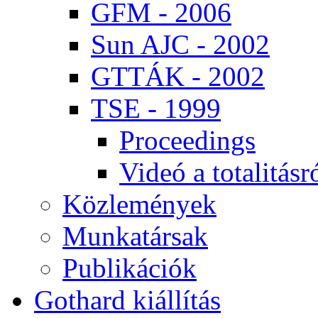
GFM - 2006
Sun AJC - 2002
GT­TÁK - 2002
TSE - 1999
Pro­ce­e­dings
Vi­deó a to­ta­li­tás­r
Köz­le­mé­nyek
Mun­ka­tár­sak
Pub­li­ká­ci­ók
Got­hard ki­ál­lí­tás