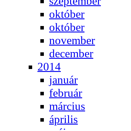
szep­tem­ber
ok­tó­ber
ok­tó­ber
no­vem­ber
de­cem­ber
2014
ja­nu­ár
feb­ru­ár
már­ci­us
áp­ri­lis