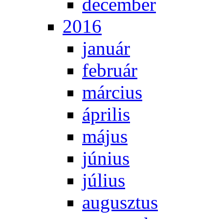
de­cem­ber
2016
ja­nu­ár
feb­ru­ár
már­ci­us
áp­ri­lis
má­jus
jú­ni­us
jú­li­us
au­gusz­tus