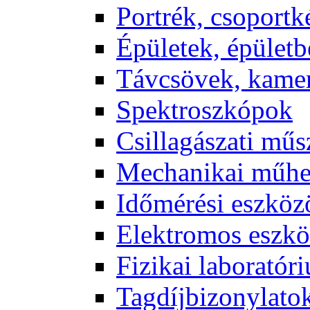
Port­rék, cso­port­k
Épü­le­tek, épü­let­b
Táv­csö­vek, ka­me­
Spekt­rosz­kó­pok
Csil­la­gá­sza­ti mű­
Me­cha­ni­kai mű­h
Idő­mé­ré­si esz­kö­
Elekt­ro­mos esz­kö
Fi­zi­kai la­bo­ra­tó­r
Tag­díj­bi­zony­la­to