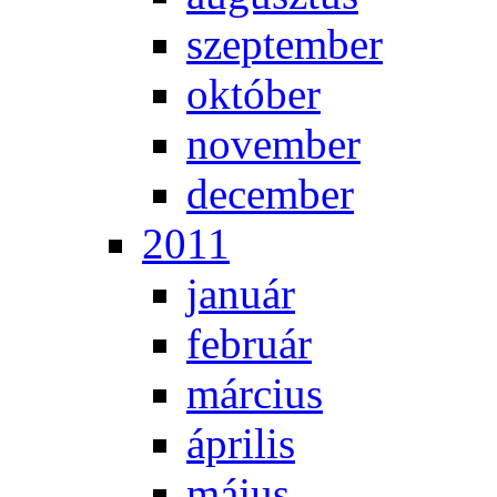
szep­tem­ber
ok­tó­ber
no­vem­ber
de­cem­ber
2011
ja­nu­ár
feb­ru­ár
már­ci­us
áp­ri­lis
má­jus