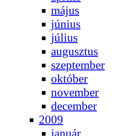
má­jus
jú­ni­us
jú­li­us
au­gusz­tus
szep­tem­ber
ok­tó­ber
no­vem­ber
de­cem­ber
2009
ja­nu­ár