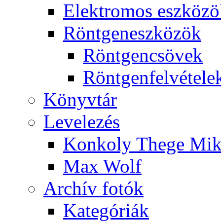
Elekt­ro­mos esz­kö­z
Rönt­gen­esz­kö­zök
Rönt­gen­csö­vek
Rönt­gen­fel­vé­te­le
Könyv­tár
Le­ve­le­zés
Kon­koly The­ge Mik­
Max Wolf
Ar­chív fo­tók
Ka­te­gó­ri­ák