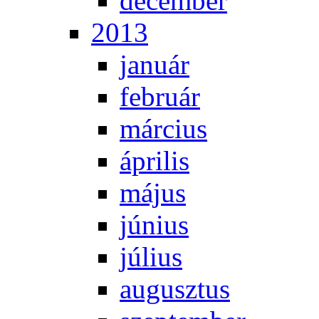
de­cem­ber
2013
ja­nu­ár
feb­ru­ár
már­ci­us
áp­ri­lis
má­jus
jú­ni­us
jú­li­us
au­gusz­tus