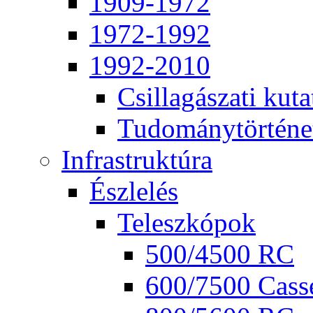
1909-1972
1972-1992
1992-2010
Csil­la­gá­sza­ti ku­ta
Tu­do­mány­tör­té­ne
Inf­ra­struk­tú­ra
Ész­le­lés
Te­lesz­kó­pok
500/4500 RC
600/7500 Cas­se