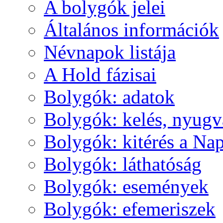
A boly­gók je­lei
Ál­ta­lá­nos in­for­má­ci­ók
Név­na­pok lis­tá­ja
A Hold fá­zi­sai
Boly­gók: ada­tok
Boly­gók: ke­lés, nyug­v
Boly­gók: ki­té­rés a Nap
Boly­gók: lát­ha­tó­ság
Boly­gók: ese­mé­nyek
Boly­gók: efe­me­ri­szek