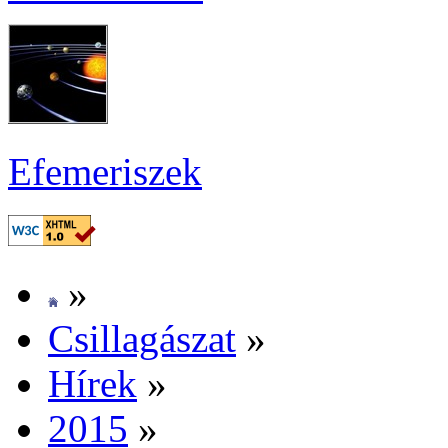
Efe­me­ri­szek
»
Csil­la­gá­szat
»
Hí­rek
»
2015
»