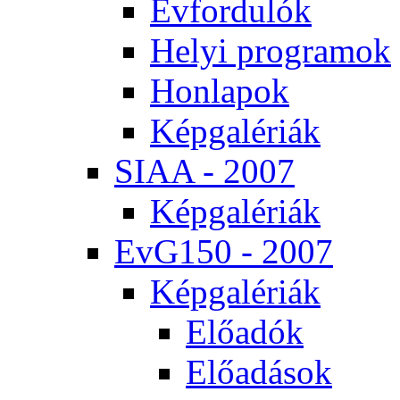
Év­for­du­lók
He­lyi prog­ra­mok
Hon­la­pok
Kép­ga­lé­ri­ák
SI­AA - 2007
Kép­ga­lé­ri­ák
EvG150 - 2007
Kép­ga­lé­ri­ák
Elő­adók
Elő­adá­sok