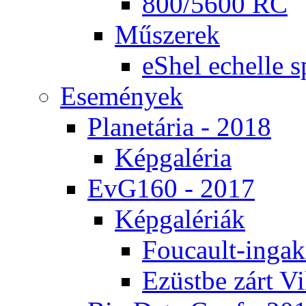
800/5600 RC
Mű­sze­rek
eS­hel echel­le s
Ese­mé­nyek
Pla­ne­tá­ria - 2018
Kép­ga­lé­ria
EvG160 - 2017
Kép­ga­lé­ri­ák
Fo­u­ca­ult-in­ga­kí
Ezüst­be zárt Vi