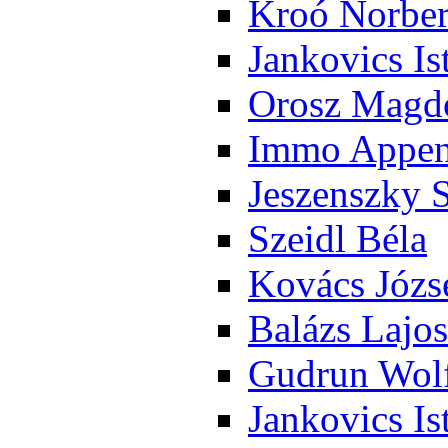
Kroó Nor­ber
Jan­ko­vics Is
Orosz Mag­do
Im­mo Ap­pen­
Je­szensz­ky 
Szeidl Bé­la
Ko­vács Jó­zs
Ba­lázs La­jos
Gud­run Wolf
Jan­ko­vics Is