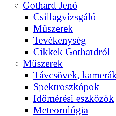
Got­hard Je­nő
Csil­lag­vizs­gá­ló
Mű­sze­rek
Te­vé­keny­ség
Cik­kek Got­hard­ról
Mű­sze­rek
Táv­csö­vek, ka­me­rá
Spekt­rosz­kó­pok
Idő­mé­ré­si esz­kö­zök
Me­te­o­ro­ló­gia