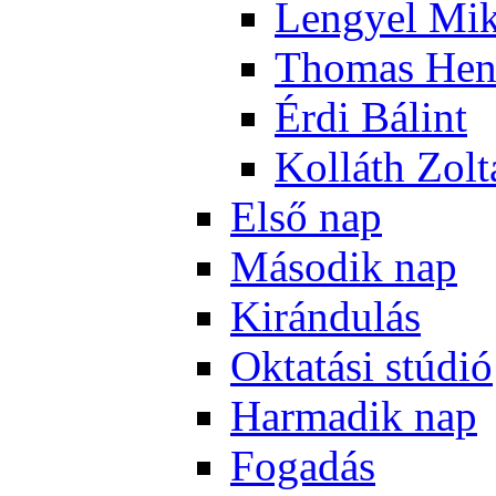
Len­gyel Mik
Tho­mas Hen
Ér­di Bá­lint
Kol­láth Zol­
El­ső nap
Má­so­dik nap
Ki­rán­du­lás
Ok­ta­tá­si stú­dió
Har­ma­dik nap
Fo­ga­dás