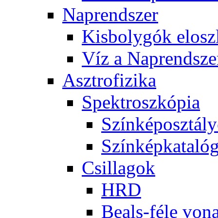
Nap­rend­szer
Kis­boly­gók el­osz­
Víz a Nap­rend­sze
Aszt­ro­fi­zi­ka
Spekt­rosz­kó­pia
Szín­kép­osz­tá­l
Szín­kép­ka­ta­ló­
Csil­la­gok
HRD
Be­als-fé­le vo­na