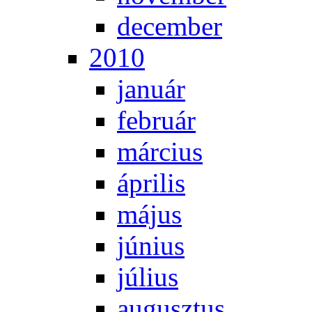
de­cem­ber
2010
ja­nu­ár
feb­ru­ár
már­ci­us
áp­ri­lis
má­jus
jú­ni­us
jú­li­us
au­gusz­tus