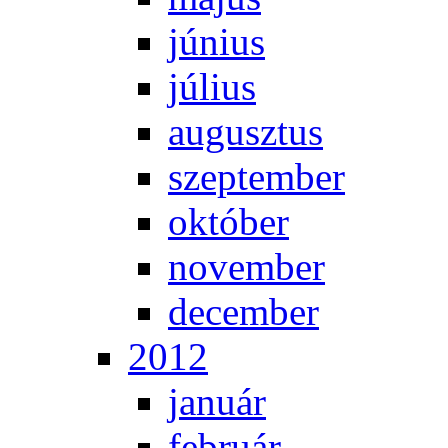
jú­ni­us
jú­li­us
au­gusz­tus
szep­tem­ber
ok­tó­ber
no­vem­ber
de­cem­ber
2012
ja­nu­ár
feb­ru­ár