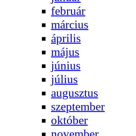
feb­ru­ár
már­ci­us
áp­ri­lis
má­jus
jú­ni­us
jú­li­us
au­gusz­tus
szep­tem­ber
ok­tó­ber
no­vem­ber