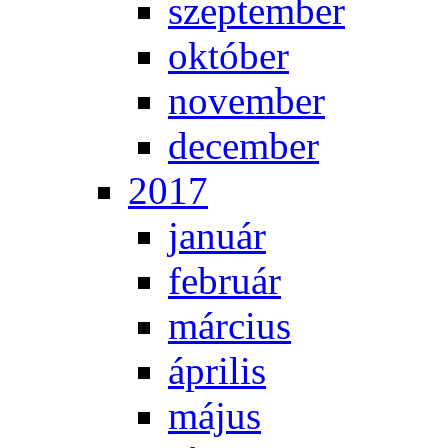
szep­tem­ber
ok­tó­ber
no­vem­ber
de­cem­ber
2017
ja­nu­ár
feb­ru­ár
már­ci­us
áp­ri­lis
má­jus