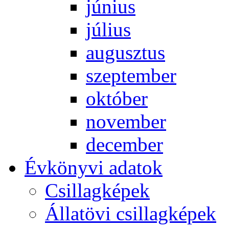
jú­ni­us
jú­li­us
au­gusz­tus
szep­tem­ber
ok­tó­ber
no­vem­ber
de­cem­ber
Év­köny­vi ada­tok
Csil­lag­ké­pek
Ál­lat­övi csil­lag­ké­pek