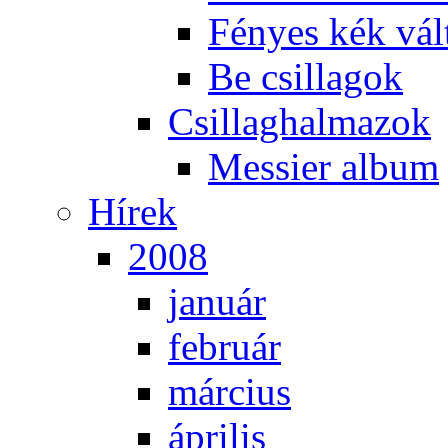
Fé­nyes kék vál­
Be csil­la­gok
Csil­lag­hal­ma­zok
Mes­si­er al­bum
Hí­rek
2008
ja­nu­ár
feb­ru­ár
már­ci­us
áp­ri­lis