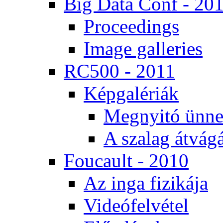
Big Da­ta Conf - 20
Pro­ce­e­dings
Image gal­le­ri­es
RC500 - 2011
Kép­ga­lé­ri­ák
Meg­nyi­tó ün­ne
A sza­lag át­vá­gá
Fo­u­ca­ult - 2010
Az in­ga fi­zi­ká­ja
Vi­de­ó­fel­vé­tel