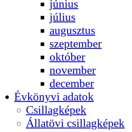
jú­ni­us
jú­li­us
au­gusz­tus
szep­tem­ber
ok­tó­ber
no­vem­ber
de­cem­ber
Év­köny­vi ada­tok
Csil­lag­ké­pek
Ál­lat­övi csil­lag­ké­pek