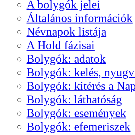
A boly­gók je­lei
Ál­ta­lá­nos in­for­má­ci­ók
Név­na­pok lis­tá­ja
A Hold fá­zi­sai
Boly­gók: ada­tok
Boly­gók: ke­lés, nyug­v
Boly­gók: ki­té­rés a Nap
Boly­gók: lát­ha­tó­ság
Boly­gók: ese­mé­nyek
Boly­gók: efe­me­ri­szek