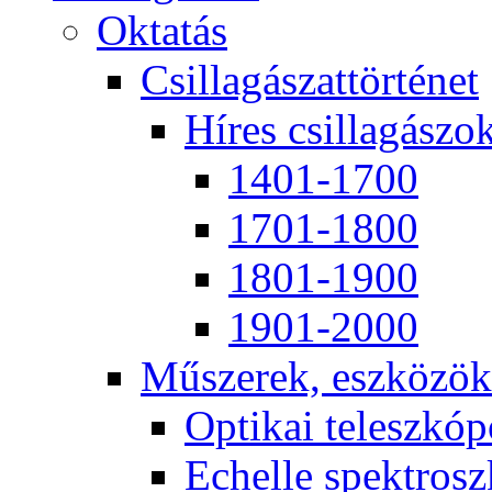
Ok­ta­tás
Csil­la­gá­szat­tör­té­net
Hí­res csil­la­gá­szo
1401-1700
1701-1800
1801-1900
1901-2000
Mű­sze­rek, esz­kö­zök
Op­ti­kai te­lesz­kó­
Echel­le spekt­rosz­