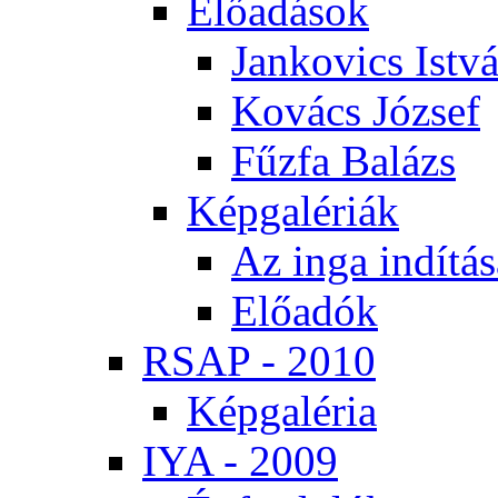
Elő­adá­sok
Jan­ko­vics Ist­v
Ko­vács Jó­zsef
Fűz­fa Ba­lázs
Kép­ga­lé­ri­ák
Az in­ga in­dí­tá­
Elő­adók
RSAP - 2010
Kép­ga­lé­ria
IYA - 2009