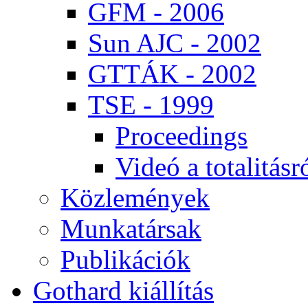
GFM - 2006
Sun AJC - 2002
GT­TÁK - 2002
TSE - 1999
Pro­ce­e­dings
Vi­deó a to­ta­li­tás­r
Köz­le­mé­nyek
Mun­ka­tár­sak
Pub­li­ká­ci­ók
Got­hard ki­ál­lí­tás