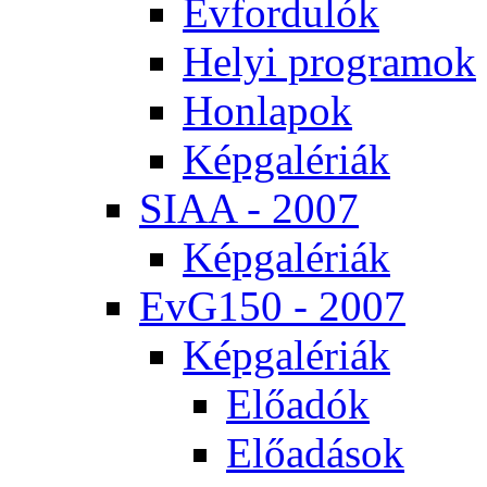
Év­for­du­lók
He­lyi prog­ra­mok
Hon­la­pok
Kép­ga­lé­ri­ák
SI­AA - 2007
Kép­ga­lé­ri­ák
EvG150 - 2007
Kép­ga­lé­ri­ák
Elő­adók
Elő­adá­sok