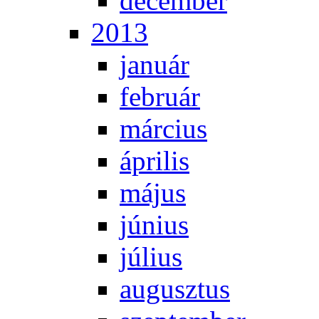
de­cem­ber
2013
ja­nu­ár
feb­ru­ár
már­ci­us
áp­ri­lis
má­jus
jú­ni­us
jú­li­us
au­gusz­tus