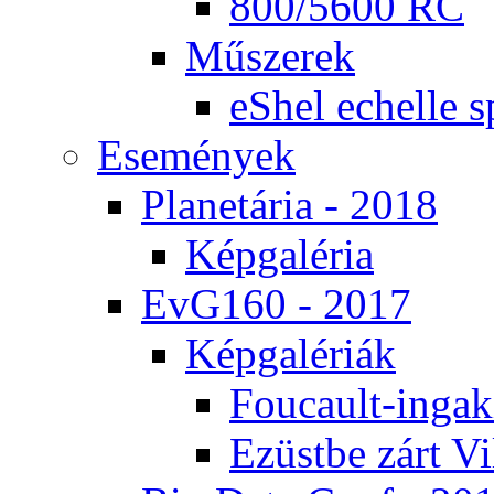
800/5600 RC
Mű­sze­rek
eS­hel echel­le s
Ese­mé­nyek
Pla­ne­tá­ria - 2018
Kép­ga­lé­ria
EvG160 - 2017
Kép­ga­lé­ri­ák
Fo­u­ca­ult-in­ga­kí
Ezüst­be zárt Vi