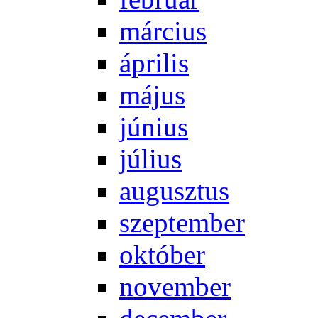
már­ci­us
áp­ri­lis
má­jus
jú­ni­us
jú­li­us
au­gusz­tus
szep­tem­ber
ok­tó­ber
no­vem­ber