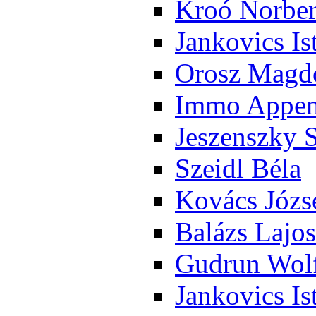
Kroó Nor­ber
Jan­ko­vics Is
Orosz Mag­do
Im­mo Ap­pen­
Je­szensz­ky 
Szeidl Bé­la
Ko­vács Jó­zs
Ba­lázs La­jos
Gud­run Wolf
Jan­ko­vics Is