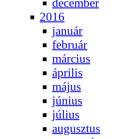
de­cem­ber
2016
ja­nu­ár
feb­ru­ár
már­ci­us
áp­ri­lis
má­jus
jú­ni­us
jú­li­us
au­gusz­tus