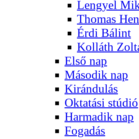
Len­gyel Mik
Tho­mas Hen
Ér­di Bá­lint
Kol­láth Zol­
El­ső nap
Má­so­dik nap
Ki­rán­du­lás
Ok­ta­tá­si stú­dió
Har­ma­dik nap
Fo­ga­dás