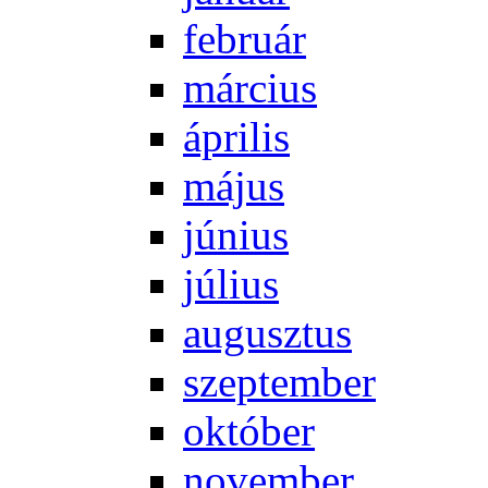
feb­ru­ár
már­ci­us
áp­ri­lis
má­jus
jú­ni­us
jú­li­us
au­gusz­tus
szep­tem­ber
ok­tó­ber
no­vem­ber