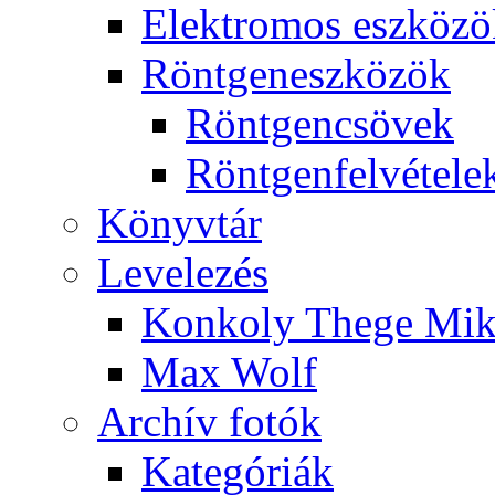
Elekt­ro­mos esz­kö­z
Rönt­gen­esz­kö­zök
Rönt­gen­csö­vek
Rönt­gen­fel­vé­te­le
Könyv­tár
Le­ve­le­zés
Kon­koly The­ge Mik­
Max Wolf
Ar­chív fo­tók
Ka­te­gó­ri­ák