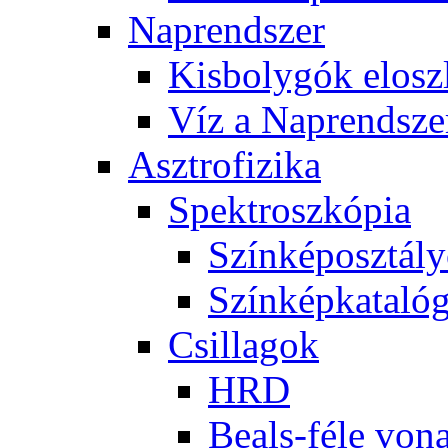
Nap­rend­szer
Kis­boly­gók el­osz­
Víz a Nap­rend­sze
Aszt­ro­fi­zi­ka
Spekt­rosz­kó­pia
Szín­kép­osz­tá­l
Szín­kép­ka­ta­ló­
Csil­la­gok
HRD
Be­als-fé­le vo­na