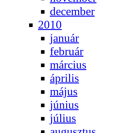
de­cem­ber
2010
ja­nu­ár
feb­ru­ár
már­ci­us
áp­ri­lis
má­jus
jú­ni­us
jú­li­us
au­gusz­tus