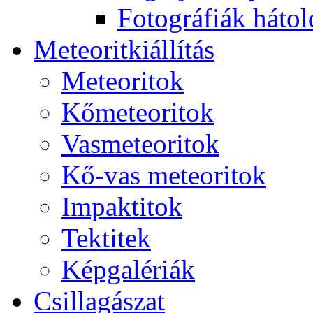
Fo­tog­rá­fi­ák hát­ol­
Me­te­o­rit­ki­ál­lí­tás
Me­te­o­ri­tok
Kő­me­te­o­ri­tok
Vas­me­te­o­ri­tok
Kő-vas me­te­o­ri­tok
Imp­ak­ti­tok
Tek­ti­tek
Kép­ga­lé­ri­ák
Csil­la­gá­szat