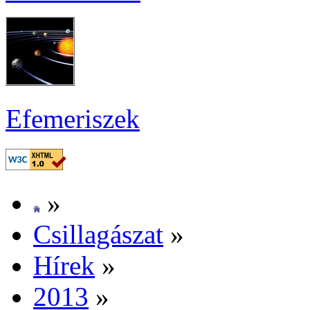
Efe­me­ri­szek
»
Csil­la­gá­szat
»
Hí­rek
»
2013
»