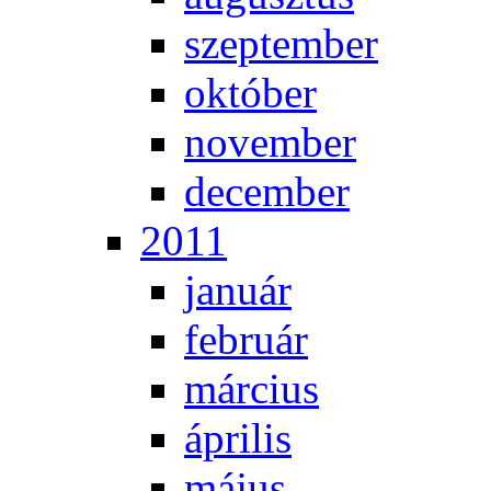
szep­tem­ber
ok­tó­ber
no­vem­ber
de­cem­ber
2011
ja­nu­ár
feb­ru­ár
már­ci­us
áp­ri­lis
má­jus