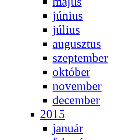
má­jus
jú­ni­us
jú­li­us
au­gusz­tus
szep­tem­ber
ok­tó­ber
no­vem­ber
de­cem­ber
2015
ja­nu­ár