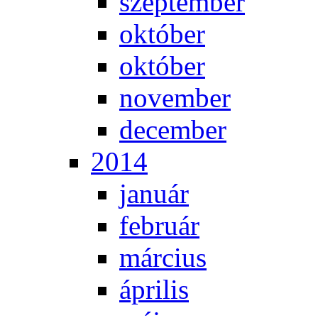
szep­tem­ber
ok­tó­ber
ok­tó­ber
no­vem­ber
de­cem­ber
2014
ja­nu­ár
feb­ru­ár
már­ci­us
áp­ri­lis