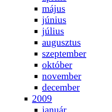
má­jus
jú­ni­us
jú­li­us
au­gusz­tus
szep­tem­ber
ok­tó­ber
no­vem­ber
de­cem­ber
2009
ja­nu­ár