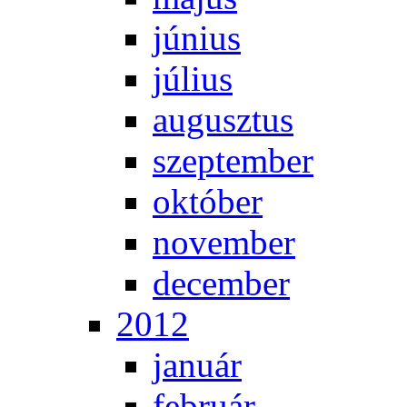
jú­ni­us
jú­li­us
au­gusz­tus
szep­tem­ber
ok­tó­ber
no­vem­ber
de­cem­ber
2012
ja­nu­ár
feb­ru­ár