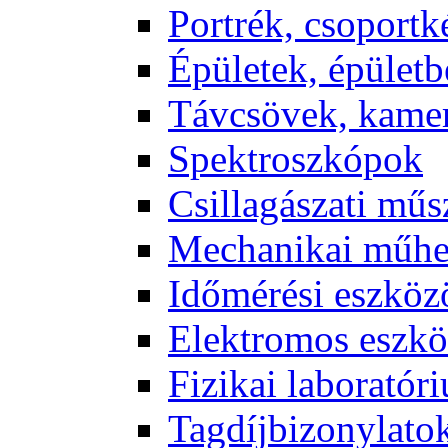
Port­rék, cso­port­k
Épü­le­tek, épü­let­b
Táv­csö­vek, ka­me­
Spekt­rosz­kó­pok
Csil­la­gá­sza­ti mű­
Me­cha­ni­kai mű­h
Idő­mé­ré­si esz­kö­
Elekt­ro­mos esz­kö
Fi­zi­kai la­bo­ra­tó­r
Tag­díj­bi­zony­la­to