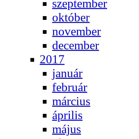
szep­tem­ber
ok­tó­ber
no­vem­ber
de­cem­ber
2017
ja­nu­ár
feb­ru­ár
már­ci­us
áp­ri­lis
má­jus