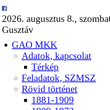
2026. au­gusz­tus 8., szom­ba
Gusz­táv
GAO MKK
Ada­tok, kap­cso­lat
Tér­kép
Fel­ada­tok, SZMSZ
Rö­vid tör­té­net
1881-1909