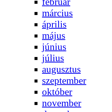
feb­ru­ár
már­ci­us
áp­ri­lis
má­jus
jú­ni­us
jú­li­us
au­gusz­tus
szep­tem­ber
ok­tó­ber
no­vem­ber