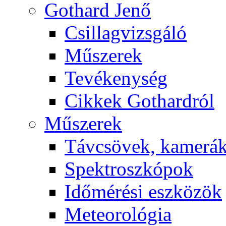
Got­hard Je­nő
Csil­lag­vizs­gá­ló
Mű­sze­rek
Te­vé­keny­ség
Cik­kek Got­hard­ról
Mű­sze­rek
Táv­csö­vek, ka­me­rá
Spekt­rosz­kó­pok
Idő­mé­ré­si esz­kö­zök
Me­te­o­ro­ló­gia