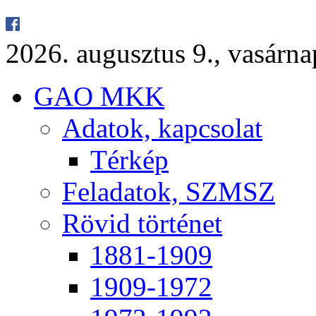
2026. au­gusz­tus 9., va­sár­
GAO MKK
Ada­tok, kap­cso­lat
Tér­kép
Fel­ada­tok, SZMSZ
Rö­vid tör­té­net
1881-1909
1909-1972