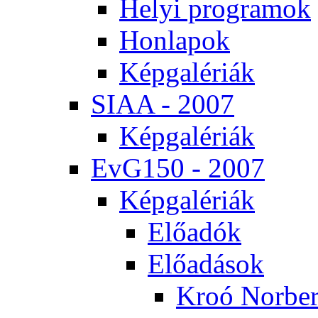
He­lyi prog­ra­mok
Hon­la­pok
Kép­ga­lé­ri­ák
SI­AA - 2007
Kép­ga­lé­ri­ák
EvG150 - 2007
Kép­ga­lé­ri­ák
Elő­adók
Elő­adá­sok
Kroó Nor­ber