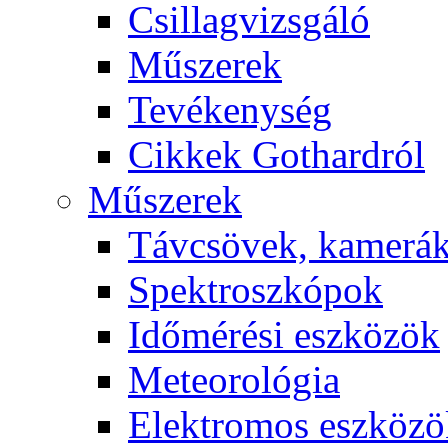
Csil­lag­vizs­gá­ló
Mű­sze­rek
Te­vé­keny­ség
Cik­kek Got­hard­ról
Mű­sze­rek
Táv­csö­vek, ka­me­rá
Spekt­rosz­kó­pok
Idő­mé­ré­si esz­kö­zök
Me­te­o­ro­ló­gia
Elekt­ro­mos esz­kö­z