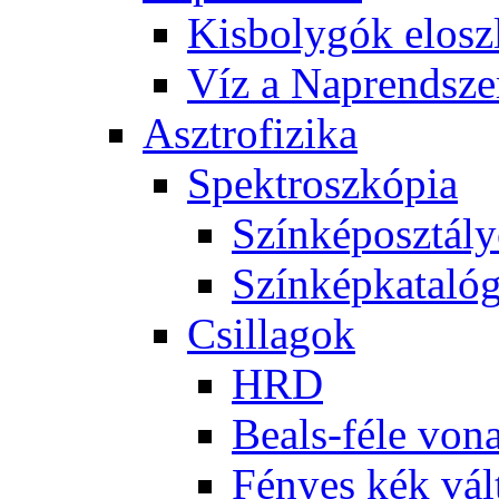
Kis­boly­gók el­osz­
Víz a Nap­rend­sze
Aszt­ro­fi­zi­ka
Spekt­rosz­kó­pia
Szín­kép­osz­tá­l
Szín­kép­ka­ta­ló­
Csil­la­gok
HRD
Be­als-fé­le vo­na
Fé­nyes kék vál­