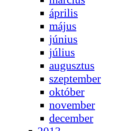
áp­ri­lis
má­jus
jú­ni­us
jú­li­us
au­gusz­tus
szep­tem­ber
ok­tó­ber
no­vem­ber
de­cem­ber