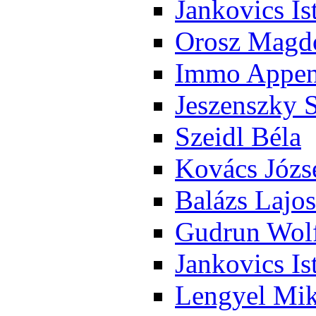
Jan­ko­vics Is
Orosz Mag­do
Im­mo Ap­pen­
Je­szensz­ky 
Szeidl Bé­la
Ko­vács Jó­zs
Ba­lázs La­jos
Gud­run Wolf
Jan­ko­vics Is
Len­gyel Mik