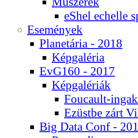
Mű­sze­rek
eS­hel echel­le s
Ese­mé­nyek
Pla­ne­tá­ria - 2018
Kép­ga­lé­ria
EvG160 - 2017
Kép­ga­lé­ri­ák
Fo­u­ca­ult-in­ga­kí
Ezüst­be zárt Vi
Big Da­ta Conf - 20