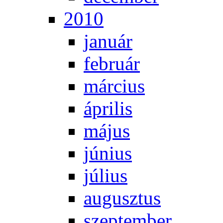
2010
ja­nu­ár
feb­ru­ár
már­ci­us
áp­ri­lis
má­jus
jú­ni­us
jú­li­us
au­gusz­tus
szep­tem­ber