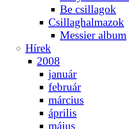
Be csil­la­gok
Csil­lag­hal­ma­zok
Mes­si­er al­bum
Hí­rek
2008
ja­nu­ár
feb­ru­ár
már­ci­us
áp­ri­lis
má­jus