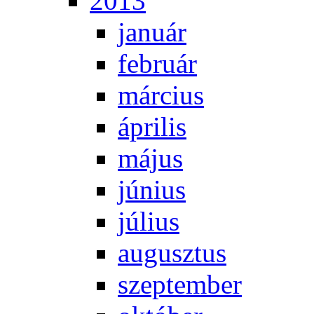
2013
ja­nu­ár
feb­ru­ár
már­ci­us
áp­ri­lis
má­jus
jú­ni­us
jú­li­us
au­gusz­tus
szep­tem­ber