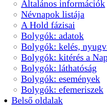
Ál­ta­lá­nos in­for­má­ci­ók
Név­na­pok lis­tá­ja
A Hold fá­zi­sai
Boly­gók: ada­tok
Boly­gók: ke­lés, nyug­v
Boly­gók: ki­té­rés a Nap
Boly­gók: lát­ha­tó­ság
Boly­gók: ese­mé­nyek
Boly­gók: efe­me­ri­szek
Bel­ső ol­da­lak