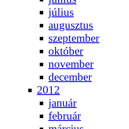
jú­li­us
au­gusz­tus
szep­tem­ber
ok­tó­ber
no­vem­ber
de­cem­ber
2012
ja­nu­ár
feb­ru­ár
már­ci­us