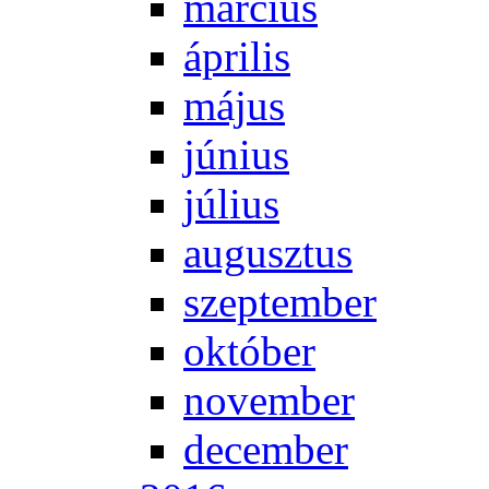
már­ci­us
áp­ri­lis
má­jus
jú­ni­us
jú­li­us
au­gusz­tus
szep­tem­ber
ok­tó­ber
no­vem­ber
de­cem­ber