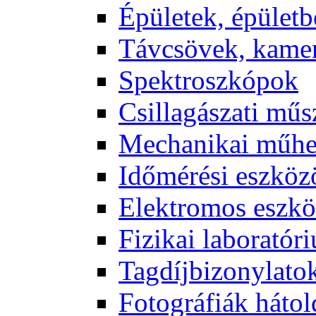
Épü­le­tek, épü­let­b
Táv­csö­vek, ka­me­
Spekt­rosz­kó­pok
Csil­la­gá­sza­ti mű­
Me­cha­ni­kai mű­h
Idő­mé­ré­si esz­kö­
Elekt­ro­mos esz­kö
Fi­zi­kai la­bo­ra­tó­r
Tag­díj­bi­zony­la­to
Fo­tog­rá­fi­ák hát­ol­