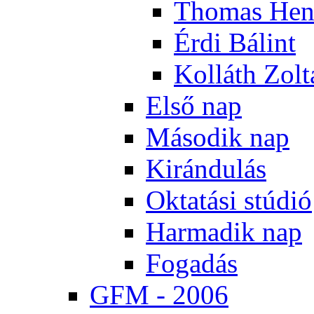
Tho­mas Hen
Ér­di Bá­lint
Kol­láth Zol­
El­ső nap
Má­so­dik nap
Ki­rán­du­lás
Ok­ta­tá­si stú­dió
Har­ma­dik nap
Fo­ga­dás
GFM - 2006