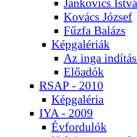
Jan­ko­vics Ist­v
Ko­vács Jó­zsef
Fűz­fa Ba­lázs
Kép­ga­lé­ri­ák
Az in­ga in­dí­tá­
Elő­adók
RSAP - 2010
Kép­ga­lé­ria
IYA - 2009
Év­for­du­lók