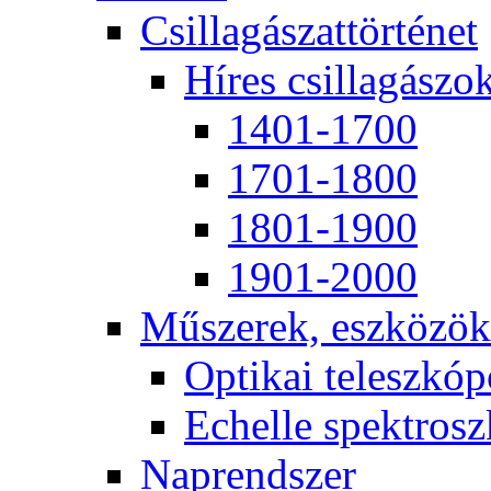
Csil­la­gá­szat­tör­té­net
Hí­res csil­la­gá­szo
1401-1700
1701-1800
1801-1900
1901-2000
Mű­sze­rek, esz­kö­zök
Op­ti­kai te­lesz­kó­
Echel­le spekt­rosz­
Nap­rend­szer