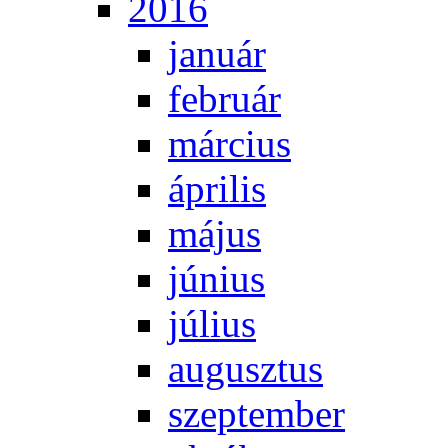
2016
ja­nu­ár
feb­ru­ár
már­ci­us
áp­ri­lis
má­jus
jú­ni­us
jú­li­us
au­gusz­tus
szep­tem­ber