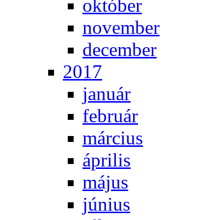
ok­tó­ber
no­vem­ber
de­cem­ber
2017
ja­nu­ár
feb­ru­ár
már­ci­us
áp­ri­lis
má­jus
jú­ni­us