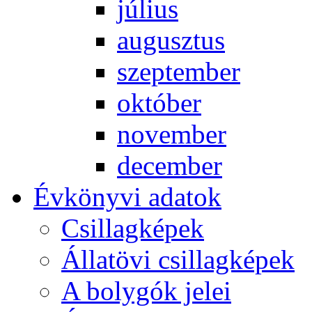
jú­li­us
au­gusz­tus
szep­tem­ber
ok­tó­ber
no­vem­ber
de­cem­ber
Év­köny­vi ada­tok
Csil­lag­ké­pek
Ál­lat­övi csil­lag­ké­pek
A boly­gók je­lei