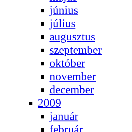
jú­ni­us
jú­li­us
au­gusz­tus
szep­tem­ber
ok­tó­ber
no­vem­ber
de­cem­ber
2009
ja­nu­ár
feb­ru­ár