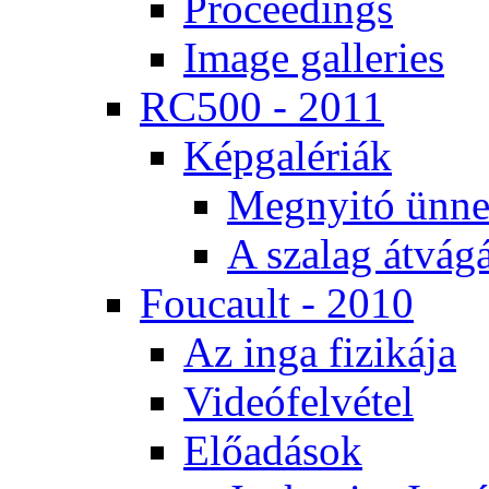
Pro­ce­e­dings
Image gal­le­ri­es
RC500 - 2011
Kép­ga­lé­ri­ák
Meg­nyi­tó ün­ne
A sza­lag át­vá­gá
Fo­u­ca­ult - 2010
Az in­ga fi­zi­ká­ja
Vi­de­ó­fel­vé­tel
Elő­adá­sok