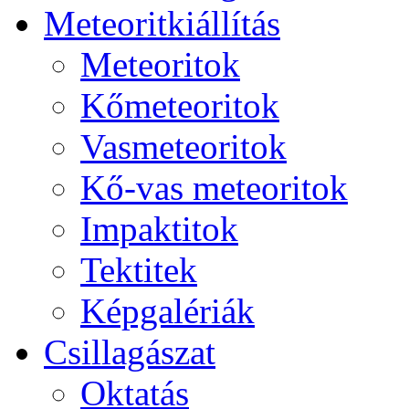
Me­te­o­rit­ki­ál­lí­tás
Me­te­o­ri­tok
Kő­me­te­o­ri­tok
Vas­me­te­o­ri­tok
Kő-vas me­te­o­ri­tok
Imp­ak­ti­tok
Tek­ti­tek
Kép­ga­lé­ri­ák
Csil­la­gá­szat
Ok­ta­tás