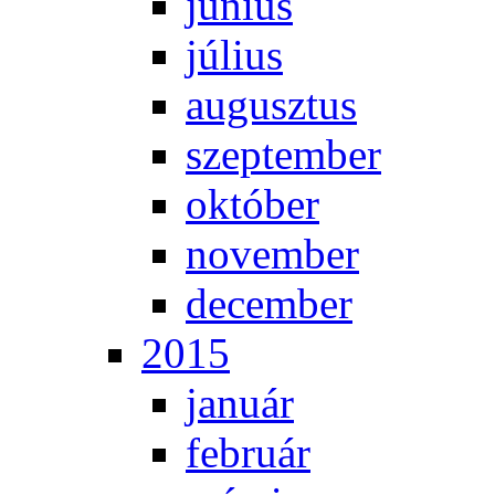
jú­ni­us
jú­li­us
au­gusz­tus
szep­tem­ber
ok­tó­ber
no­vem­ber
de­cem­ber
2015
ja­nu­ár
feb­ru­ár