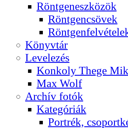
Rönt­gen­esz­kö­zök
Rönt­gen­csö­vek
Rönt­gen­fel­vé­te­le
Könyv­tár
Le­ve­le­zés
Kon­koly The­ge Mik­
Max Wolf
Ar­chív fo­tók
Ka­te­gó­ri­ák
Port­rék, cso­port­k