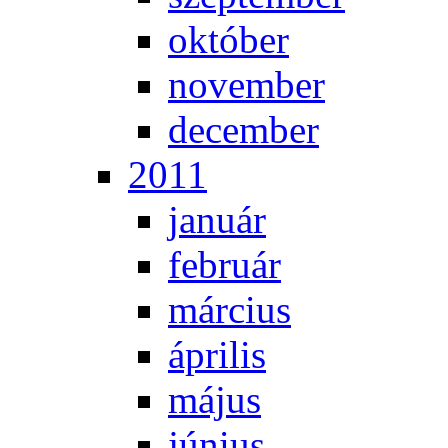
ok­tó­ber
no­vem­ber
de­cem­ber
2011
ja­nu­ár
feb­ru­ár
már­ci­us
áp­ri­lis
má­jus
jú­ni­us