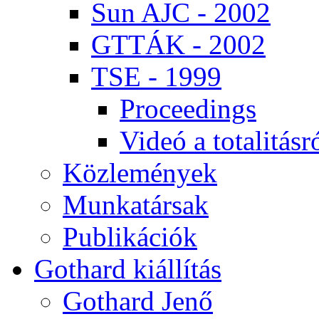
Sun AJC - 2002
GT­TÁK - 2002
TSE - 1999
Pro­ce­e­dings
Vi­deó a to­ta­li­tás­r
Köz­le­mé­nyek
Mun­ka­tár­sak
Pub­li­ká­ci­ók
Got­hard ki­ál­lí­tás
Got­hard Je­nő