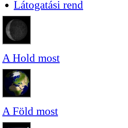
Lá­to­ga­tá­si rend
A Hold most
A Föld most