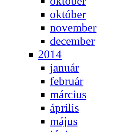
ok­tó­ber
ok­tó­ber
no­vem­ber
de­cem­ber
2014
ja­nu­ár
feb­ru­ár
már­ci­us
áp­ri­lis
má­jus