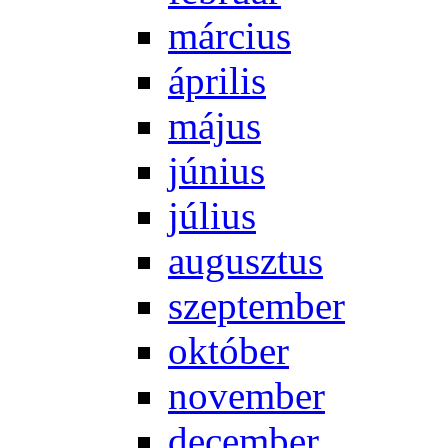
már­ci­us
áp­ri­lis
má­jus
jú­ni­us
jú­li­us
au­gusz­tus
szep­tem­ber
ok­tó­ber
no­vem­ber
de­cem­ber