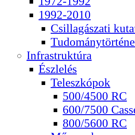
1972-1992
1992-2010
Csil­la­gá­sza­ti ku­ta
Tu­do­mány­tör­té­ne
Inf­ra­struk­tú­ra
Ész­le­lés
Te­lesz­kó­pok
500/4500 RC
600/7500 Cas­se
800/5600 RC