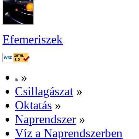
Efe­me­ri­szek
»
Csil­la­gá­szat
»
Ok­ta­tás
»
Nap­rend­szer
»
Víz a Nap­rend­szer­ben