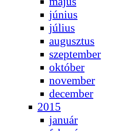
má­jus
jú­ni­us
jú­li­us
au­gusz­tus
szep­tem­ber
ok­tó­ber
no­vem­ber
de­cem­ber
2015
ja­nu­ár