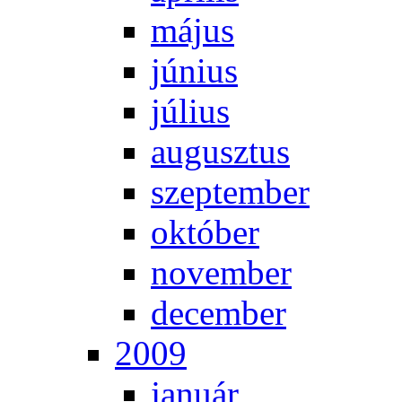
má­jus
jú­ni­us
jú­li­us
au­gusz­tus
szep­tem­ber
ok­tó­ber
no­vem­ber
de­cem­ber
2009
ja­nu­ár