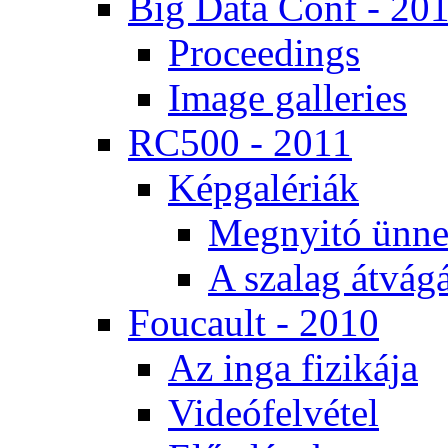
Big Da­ta Conf - 20
Pro­ce­e­dings
Image gal­le­ri­es
RC500 - 2011
Kép­ga­lé­ri­ák
Meg­nyi­tó ün­ne
A sza­lag át­vá­gá
Fo­u­ca­ult - 2010
Az in­ga fi­zi­ká­ja
Vi­de­ó­fel­vé­tel