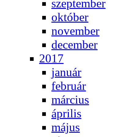
szep­tem­ber
ok­tó­ber
no­vem­ber
de­cem­ber
2017
ja­nu­ár
feb­ru­ár
már­ci­us
áp­ri­lis
má­jus