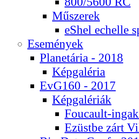
800/5600 RC
Mű­sze­rek
eS­hel echel­le s
Ese­mé­nyek
Pla­ne­tá­ria - 2018
Kép­ga­lé­ria
EvG160 - 2017
Kép­ga­lé­ri­ák
Fo­u­ca­ult-in­ga­kí
Ezüst­be zárt Vi