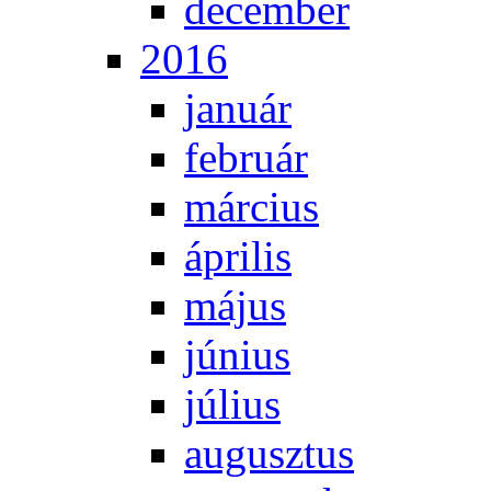
de­cem­ber
2016
ja­nu­ár
feb­ru­ár
már­ci­us
áp­ri­lis
má­jus
jú­ni­us
jú­li­us
au­gusz­tus