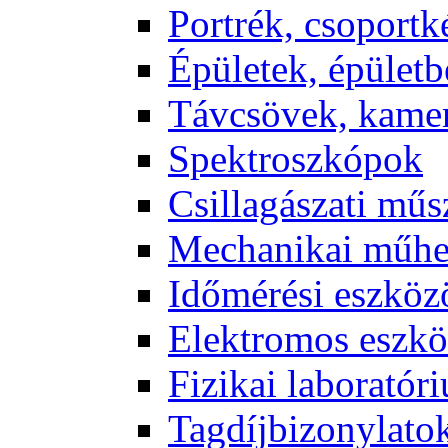
Port­rék, cso­port­k
Épü­le­tek, épü­let­b
Táv­csö­vek, ka­me­
Spekt­rosz­kó­pok
Csil­la­gá­sza­ti mű­
Me­cha­ni­kai mű­h
Idő­mé­ré­si esz­kö­
Elekt­ro­mos esz­kö
Fi­zi­kai la­bo­ra­tó­r
Tag­díj­bi­zony­la­to