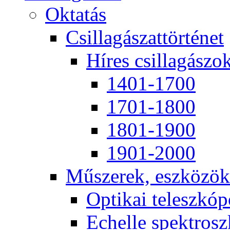
Ok­ta­tás
Csil­la­gá­szat­tör­té­net
Hí­res csil­la­gá­szo
1401-1700
1701-1800
1801-1900
1901-2000
Mű­sze­rek, esz­kö­zök
Op­ti­kai te­lesz­kó­
Echel­le spekt­rosz­