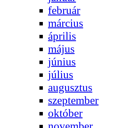
feb­ru­ár
már­ci­us
áp­ri­lis
má­jus
jú­ni­us
jú­li­us
au­gusz­tus
szep­tem­ber
ok­tó­ber
no­vem­ber