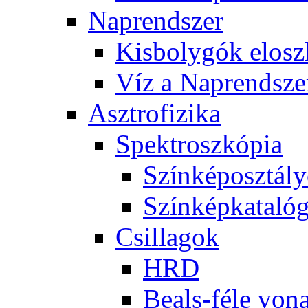
Nap­rend­szer
Kis­boly­gók el­osz­
Víz a Nap­rend­sze
Aszt­ro­fi­zi­ka
Spekt­rosz­kó­pia
Szín­kép­osz­tá­l
Szín­kép­ka­ta­ló­
Csil­la­gok
HRD
Be­als-fé­le vo­na