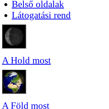
Bel­ső ol­da­lak
Lá­to­ga­tá­si rend
A Hold most
A Föld most