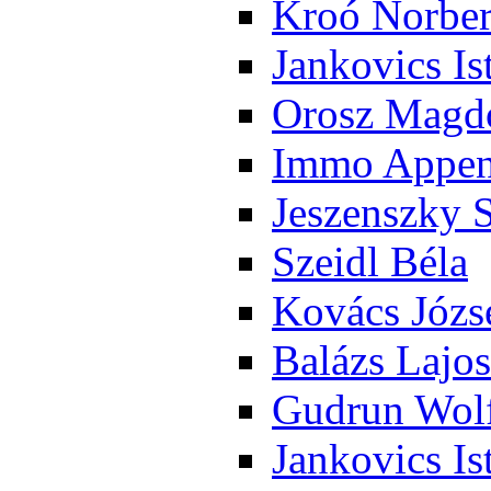
Kroó Nor­ber
Jan­ko­vics Is
Orosz Mag­do
Im­mo Ap­pen­
Je­szensz­ky 
Szeidl Bé­la
Ko­vács Jó­zs
Ba­lázs La­jos
Gud­run Wolf
Jan­ko­vics Is