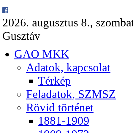
2026. au­gusz­tus 8., szom­ba
Gusz­táv
GAO MKK
Ada­tok, kap­cso­lat
Tér­kép
Fel­ada­tok, SZMSZ
Rö­vid tör­té­net
1881-1909