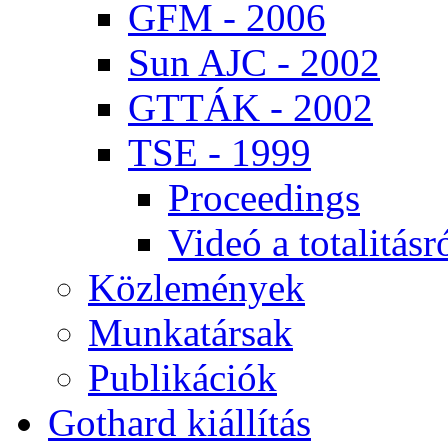
GFM - 2006
Sun AJC - 2002
GT­TÁK - 2002
TSE - 1999
Pro­ce­e­dings
Vi­deó a to­ta­li­tás­r
Köz­le­mé­nyek
Mun­ka­tár­sak
Pub­li­ká­ci­ók
Got­hard ki­ál­lí­tás