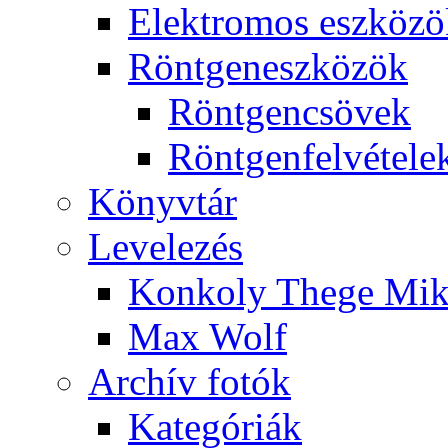
Elekt­ro­mos esz­kö­z
Rönt­gen­esz­kö­zök
Rönt­gen­csö­vek
Rönt­gen­fel­vé­te­le
Könyv­tár
Le­ve­le­zés
Kon­koly The­ge Mik­
Max Wolf
Ar­chív fo­tók
Ka­te­gó­ri­ák