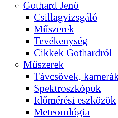
Got­hard Je­nő
Csil­lag­vizs­gá­ló
Mű­sze­rek
Te­vé­keny­ség
Cik­kek Got­hard­ról
Mű­sze­rek
Táv­csö­vek, ka­me­rá
Spekt­rosz­kó­pok
Idő­mé­ré­si esz­kö­zök
Me­te­o­ro­ló­gia