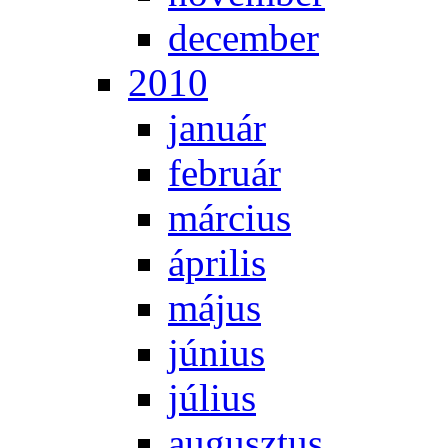
de­cem­ber
2010
ja­nu­ár
feb­ru­ár
már­ci­us
áp­ri­lis
má­jus
jú­ni­us
jú­li­us
au­gusz­tus