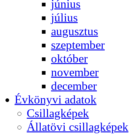
jú­ni­us
jú­li­us
au­gusz­tus
szep­tem­ber
ok­tó­ber
no­vem­ber
de­cem­ber
Év­köny­vi ada­tok
Csil­lag­ké­pek
Ál­lat­övi csil­lag­ké­pek