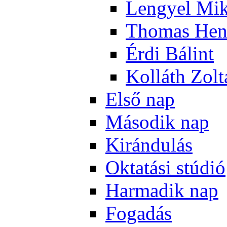
Len­gyel Mik
Tho­mas Hen
Ér­di Bá­lint
Kol­láth Zol­
El­ső nap
Má­so­dik nap
Ki­rán­du­lás
Ok­ta­tá­si stú­dió
Har­ma­dik nap
Fo­ga­dás