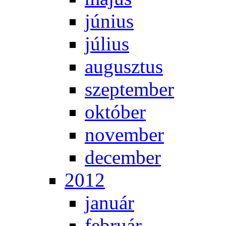
jú­ni­us
jú­li­us
au­gusz­tus
szep­tem­ber
ok­tó­ber
no­vem­ber
de­cem­ber
2012
ja­nu­ár
feb­ru­ár