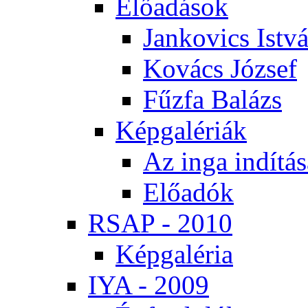
Elő­adá­sok
Jan­ko­vics Ist­v
Ko­vács Jó­zsef
Fűz­fa Ba­lázs
Kép­ga­lé­ri­ák
Az in­ga in­dí­tá­
Elő­adók
RSAP - 2010
Kép­ga­lé­ria
IYA - 2009