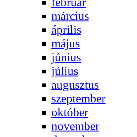
feb­ru­ár
már­ci­us
áp­ri­lis
má­jus
jú­ni­us
jú­li­us
au­gusz­tus
szep­tem­ber
ok­tó­ber
no­vem­ber