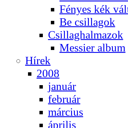
Fé­nyes kék vál­
Be csil­la­gok
Csil­lag­hal­ma­zok
Mes­si­er al­bum
Hí­rek
2008
ja­nu­ár
feb­ru­ár
már­ci­us
áp­ri­lis