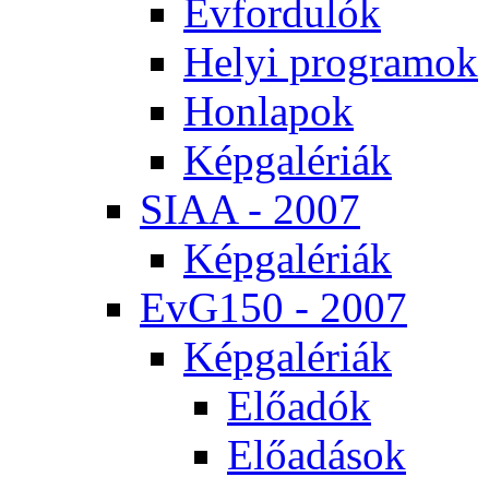
Év­for­du­lók
He­lyi prog­ra­mok
Hon­la­pok
Kép­ga­lé­ri­ák
SI­AA - 2007
Kép­ga­lé­ri­ák
EvG150 - 2007
Kép­ga­lé­ri­ák
Elő­adók
Elő­adá­sok