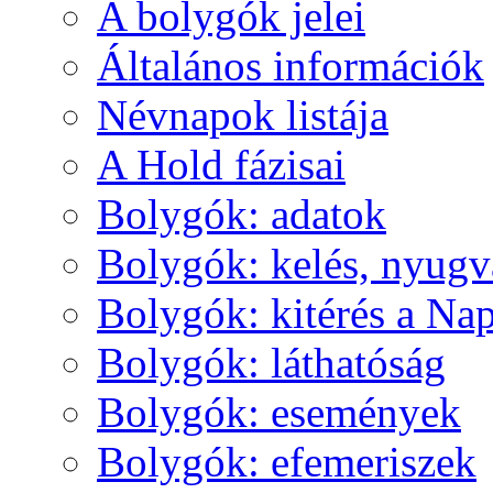
A boly­gók je­lei
Ál­ta­lá­nos in­for­má­ci­ók
Név­na­pok lis­tá­ja
A Hold fá­zi­sai
Boly­gók: ada­tok
Boly­gók: ke­lés, nyug­v
Boly­gók: ki­té­rés a Nap
Boly­gók: lát­ha­tó­ság
Boly­gók: ese­mé­nyek
Boly­gók: efe­me­ri­szek