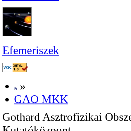
Efe­me­ri­szek
»
GAO MKK
Got­hard Aszt­ro­fi­zi­kai Ob­szer
Ku­ta­tó­köz­pont