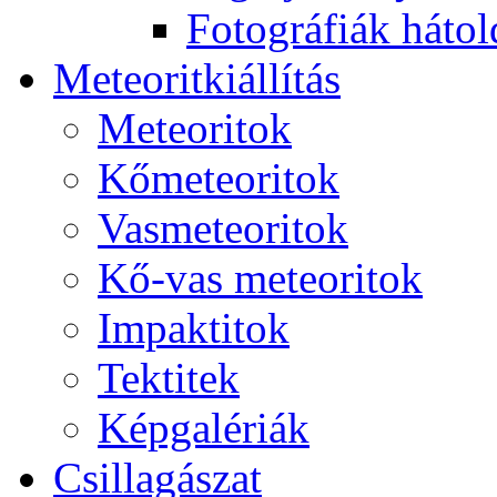
Fo­tog­rá­fi­ák hát­ol­
Me­te­o­rit­ki­ál­lí­tás
Me­te­o­ri­tok
Kő­me­te­o­ri­tok
Vas­me­te­o­ri­tok
Kő-vas me­te­o­ri­tok
Imp­ak­ti­tok
Tek­ti­tek
Kép­ga­lé­ri­ák
Csil­la­gá­szat