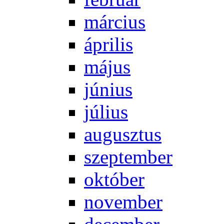
már­ci­us
áp­ri­lis
má­jus
jú­ni­us
jú­li­us
au­gusz­tus
szep­tem­ber
ok­tó­ber
no­vem­ber