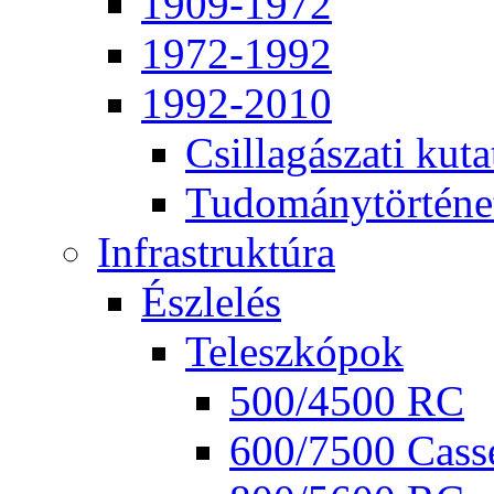
1909-1972
1972-1992
1992-2010
Csil­la­gá­sza­ti ku­ta
Tu­do­mány­tör­té­ne
Inf­ra­struk­tú­ra
Ész­le­lés
Te­lesz­kó­pok
500/4500 RC
600/7500 Cas­se