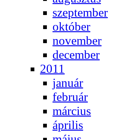
szep­tem­ber
ok­tó­ber
no­vem­ber
de­cem­ber
2011
ja­nu­ár
feb­ru­ár
már­ci­us
áp­ri­lis
má­jus