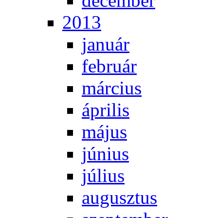
de­cem­ber
2013
ja­nu­ár
feb­ru­ár
már­ci­us
áp­ri­lis
má­jus
jú­ni­us
jú­li­us
au­gusz­tus