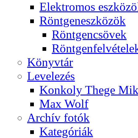
Elekt­ro­mos esz­kö­z
Rönt­gen­esz­kö­zök
Rönt­gen­csö­vek
Rönt­gen­fel­vé­te­le
Könyv­tár
Le­ve­le­zés
Kon­koly The­ge Mik­
Max Wolf
Ar­chív fo­tók
Ka­te­gó­ri­ák