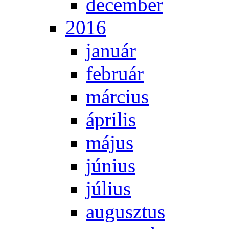
de­cem­ber
2016
ja­nu­ár
feb­ru­ár
már­ci­us
áp­ri­lis
má­jus
jú­ni­us
jú­li­us
au­gusz­tus