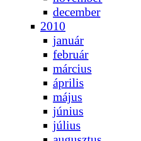
de­cem­ber
2010
ja­nu­ár
feb­ru­ár
már­ci­us
áp­ri­lis
má­jus
jú­ni­us
jú­li­us
au­gusz­tus