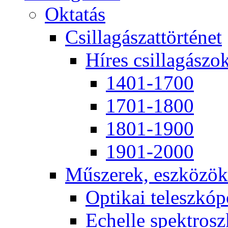
Ok­ta­tás
Csil­la­gá­szat­tör­té­net
Hí­res csil­la­gá­szo
1401-1700
1701-1800
1801-1900
1901-2000
Mű­sze­rek, esz­kö­zök
Op­ti­kai te­lesz­kó­
Echel­le spekt­rosz­