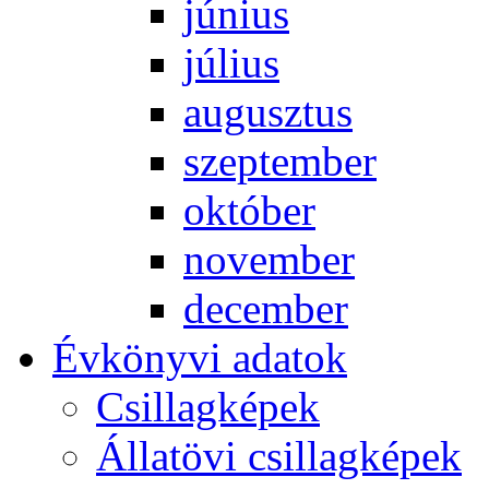
jú­ni­us
jú­li­us
au­gusz­tus
szep­tem­ber
ok­tó­ber
no­vem­ber
de­cem­ber
Év­köny­vi ada­tok
Csil­lag­ké­pek
Ál­lat­övi csil­lag­ké­pek