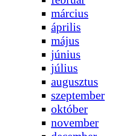
már­ci­us
áp­ri­lis
má­jus
jú­ni­us
jú­li­us
au­gusz­tus
szep­tem­ber
ok­tó­ber
no­vem­ber