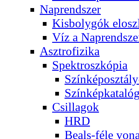
Nap­rend­szer
Kis­boly­gók el­osz­
Víz a Nap­rend­sze
Aszt­ro­fi­zi­ka
Spekt­rosz­kó­pia
Szín­kép­osz­tá­l
Szín­kép­ka­ta­ló­
Csil­la­gok
HRD
Be­als-fé­le vo­na