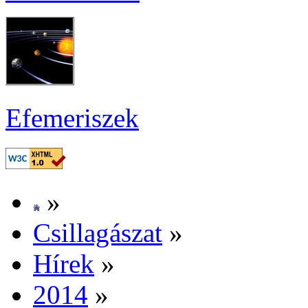
Efe­me­ri­szek
»
Csil­la­gá­szat
»
Hí­rek
»
2014
»