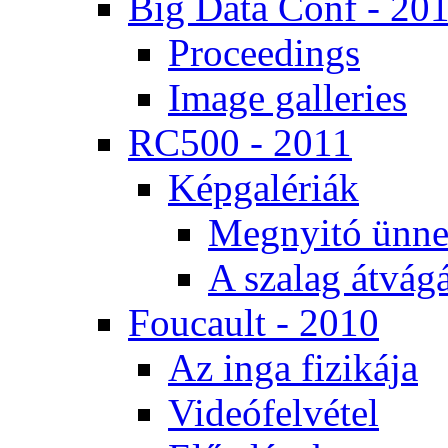
Big Da­ta Conf - 20
Pro­ce­e­dings
Image gal­le­ri­es
RC500 - 2011
Kép­ga­lé­ri­ák
Meg­nyi­tó ün­ne
A sza­lag át­vá­gá
Fo­u­ca­ult - 2010
Az in­ga fi­zi­ká­ja
Vi­de­ó­fel­vé­tel