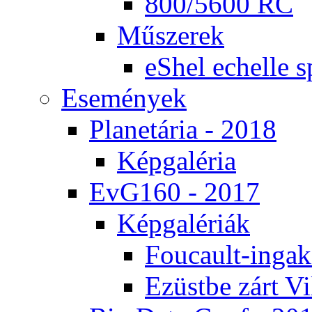
800/5600 RC
Mű­sze­rek
eS­hel echel­le s
Ese­mé­nyek
Pla­ne­tá­ria - 2018
Kép­ga­lé­ria
EvG160 - 2017
Kép­ga­lé­ri­ák
Fo­u­ca­ult-in­ga­kí
Ezüst­be zárt Vi