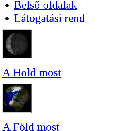
Bel­ső ol­da­lak
Lá­to­ga­tá­si rend
A Hold most
A Föld most