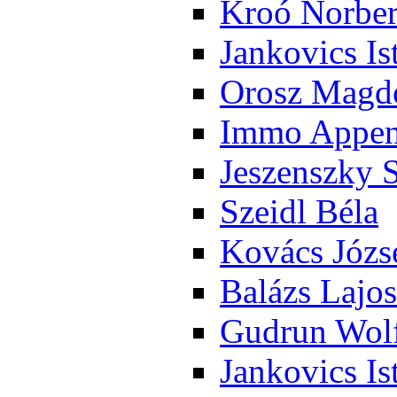
Kroó Nor­ber
Jan­ko­vics Is
Orosz Mag­do
Im­mo Ap­pen­
Je­szensz­ky 
Szeidl Bé­la
Ko­vács Jó­zs
Ba­lázs La­jos
Gud­run Wolf
Jan­ko­vics Is