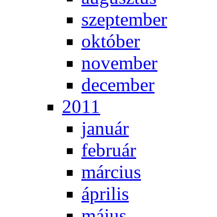
szep­tem­ber
ok­tó­ber
no­vem­ber
de­cem­ber
2011
ja­nu­ár
feb­ru­ár
már­ci­us
áp­ri­lis
má­jus