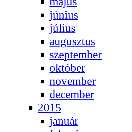
má­jus
jú­ni­us
jú­li­us
au­gusz­tus
szep­tem­ber
ok­tó­ber
no­vem­ber
de­cem­ber
2015
ja­nu­ár