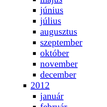
jú­ni­us
jú­li­us
au­gusz­tus
szep­tem­ber
ok­tó­ber
no­vem­ber
de­cem­ber
2012
ja­nu­ár
feb­ru­ár