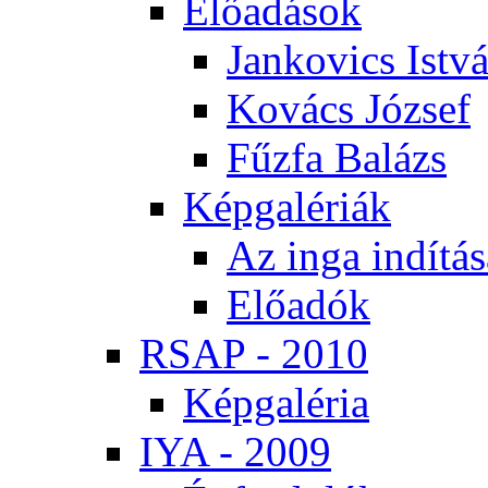
Elő­adá­sok
Jan­ko­vics Ist­v
Ko­vács Jó­zsef
Fűz­fa Ba­lázs
Kép­ga­lé­ri­ák
Az in­ga in­dí­tá­
Elő­adók
RSAP - 2010
Kép­ga­lé­ria
IYA - 2009