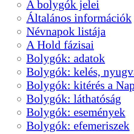
A boly­gók je­lei
Ál­ta­lá­nos in­for­má­ci­ók
Név­na­pok lis­tá­ja
A Hold fá­zi­sai
Boly­gók: ada­tok
Boly­gók: ke­lés, nyug­v
Boly­gók: ki­té­rés a Nap
Boly­gók: lát­ha­tó­ság
Boly­gók: ese­mé­nyek
Boly­gók: efe­me­ri­szek