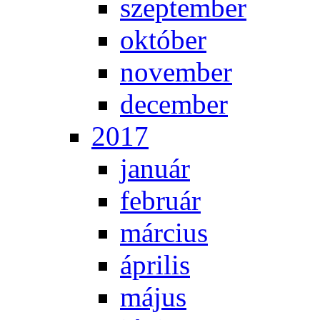
szep­tem­ber
ok­tó­ber
no­vem­ber
de­cem­ber
2017
ja­nu­ár
feb­ru­ár
már­ci­us
áp­ri­lis
má­jus