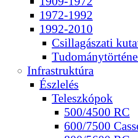
1909-1972
1972-1992
1992-2010
Csil­la­gá­sza­ti ku­ta
Tu­do­mány­tör­té­ne
Inf­ra­struk­tú­ra
Ész­le­lés
Te­lesz­kó­pok
500/4500 RC
600/7500 Cas­se