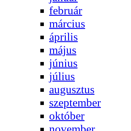
feb­ru­ár
már­ci­us
áp­ri­lis
má­jus
jú­ni­us
jú­li­us
au­gusz­tus
szep­tem­ber
ok­tó­ber
no­vem­ber