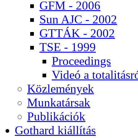
GFM - 2006
Sun AJC - 2002
GT­TÁK - 2002
TSE - 1999
Pro­ce­e­dings
Vi­deó a to­ta­li­tás­r
Köz­le­mé­nyek
Mun­ka­tár­sak
Pub­li­ká­ci­ók
Got­hard ki­ál­lí­tás