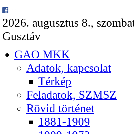
2026. au­gusz­tus 8., szom­ba
Gusz­táv
GAO MKK
Ada­tok, kap­cso­lat
Tér­kép
Fel­ada­tok, SZMSZ
Rö­vid tör­té­net
1881-1909