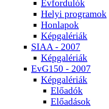
Év­for­du­lók
He­lyi prog­ra­mok
Hon­la­pok
Kép­ga­lé­ri­ák
SI­AA - 2007
Kép­ga­lé­ri­ák
EvG150 - 2007
Kép­ga­lé­ri­ák
Elő­adók
Elő­adá­sok