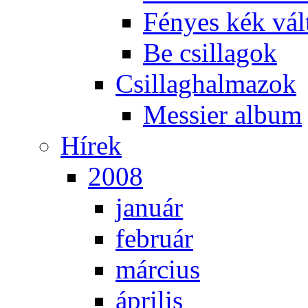
Fé­nyes kék vál­
Be csil­la­gok
Csil­lag­hal­ma­zok
Mes­si­er al­bum
Hí­rek
2008
ja­nu­ár
feb­ru­ár
már­ci­us
áp­ri­lis