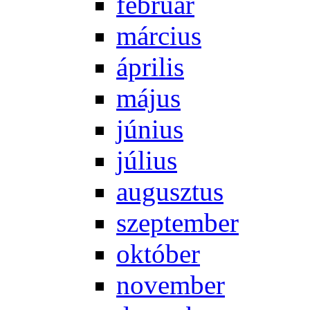
feb­ru­ár
már­ci­us
áp­ri­lis
má­jus
jú­ni­us
jú­li­us
au­gusz­tus
szep­tem­ber
ok­tó­ber
no­vem­ber