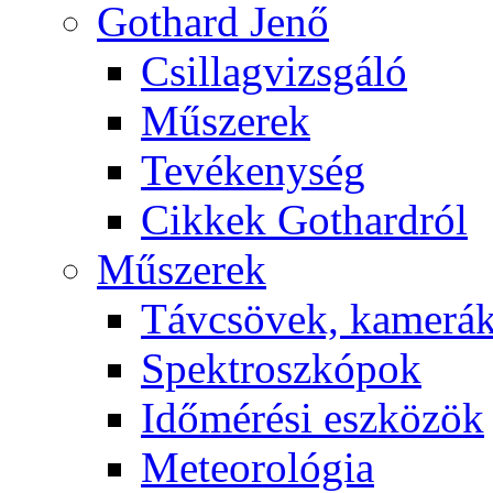
Got­hard Je­nő
Csil­lag­vizs­gá­ló
Mű­sze­rek
Te­vé­keny­ség
Cik­kek Got­hard­ról
Mű­sze­rek
Táv­csö­vek, ka­me­rá
Spekt­rosz­kó­pok
Idő­mé­ré­si esz­kö­zök
Me­te­o­ro­ló­gia