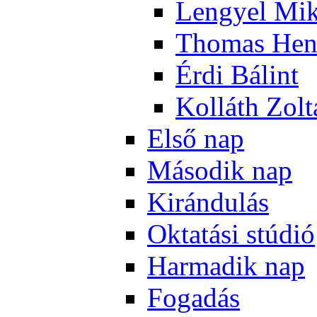
Len­gyel Mik
Tho­mas Hen
Ér­di Bá­lint
Kol­láth Zol­
El­ső nap
Má­so­dik nap
Ki­rán­du­lás
Ok­ta­tá­si stú­dió
Har­ma­dik nap
Fo­ga­dás