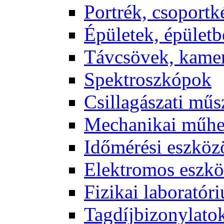
Port­rék, cso­port­k
Épü­le­tek, épü­let­b
Táv­csö­vek, ka­me­
Spekt­rosz­kó­pok
Csil­la­gá­sza­ti mű­
Me­cha­ni­kai mű­h
Idő­mé­ré­si esz­kö­
Elekt­ro­mos esz­kö
Fi­zi­kai la­bo­ra­tó­r
Tag­díj­bi­zony­la­to