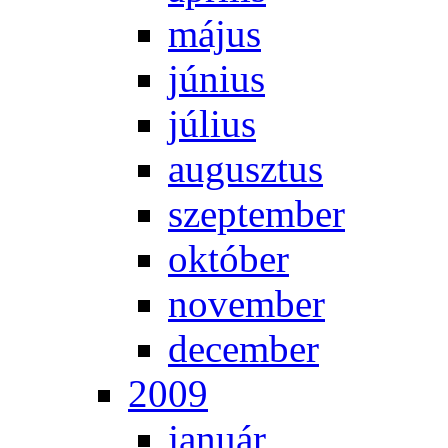
má­jus
jú­ni­us
jú­li­us
au­gusz­tus
szep­tem­ber
ok­tó­ber
no­vem­ber
de­cem­ber
2009
ja­nu­ár