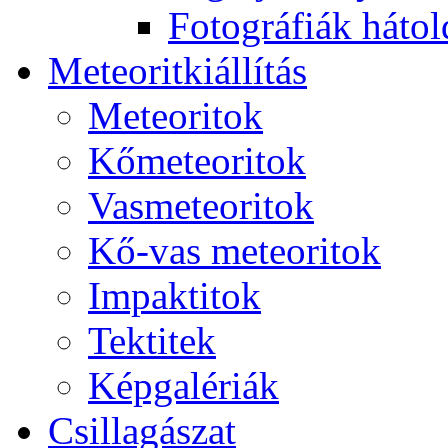
Fo­tog­rá­fi­ák hát­ol­
Me­te­o­rit­ki­ál­lí­tás
Me­te­o­ri­tok
Kő­me­te­o­ri­tok
Vas­me­te­o­ri­tok
Kő-vas me­te­o­ri­tok
Imp­ak­ti­tok
Tek­ti­tek
Kép­ga­lé­ri­ák
Csil­la­gá­szat