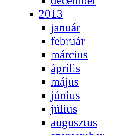
de­cem­ber
2013
ja­nu­ár
feb­ru­ár
már­ci­us
áp­ri­lis
má­jus
jú­ni­us
jú­li­us
au­gusz­tus