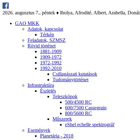
2026. au­gusz­tus 7., pén­tek ♦ Ibo­lya, Af­ro­di­té, Al­bert, Arab­el­la, Do­nát
GAO MKK
Ada­tok, kap­cso­lat
Tér­kép
Fel­ada­tok, SZMSZ
Rö­vid tör­té­net
1881-1909
1909-1972
1972-1992
1992-2010
Csil­la­gá­sza­ti ku­ta­tá­sok
Tu­do­mány­tör­té­net
Inf­ra­struk­tú­ra
Ész­le­lés
Te­lesz­kó­pok
500/4500 RC
600/7500 Cas­seg­ra­in
800/5600 RC
Mű­sze­rek
eS­hel echel­le spekt­ro­gráf
Ese­mé­nyek
Pla­ne­tá­ria - 2018