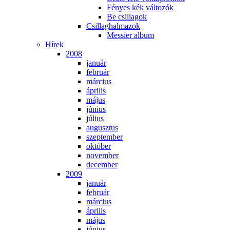
Fé­nyes kék vál­to­zók
Be csil­la­gok
Csil­lag­hal­ma­zok
Mes­si­er al­bum
Hí­rek
2008
ja­nu­ár
feb­ru­ár
már­ci­us
áp­ri­lis
má­jus
jú­ni­us
jú­li­us
au­gusz­tus
szep­tem­ber
ok­tó­ber
no­vem­ber
de­cem­ber
2009
ja­nu­ár
feb­ru­ár
már­ci­us
áp­ri­lis
má­jus
jú­ni­us