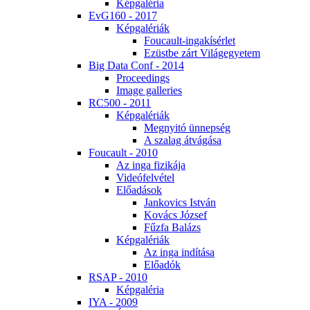
Kép­ga­lé­ria
EvG160 - 2017
Kép­ga­lé­ri­ák
Fo­u­ca­ult-in­ga­kí­sér­let
Ezüst­be zárt Vi­lág­egye­tem
Big Da­ta Conf - 2014
Pro­ce­e­dings
Image gal­le­ri­es
RC500 - 2011
Kép­ga­lé­ri­ák
Meg­nyi­tó ün­nep­ség
A sza­lag át­vá­gá­sa
Fo­u­ca­ult - 2010
Az in­ga fi­zi­ká­ja
Vi­de­ó­fel­vé­tel
Elő­adá­sok
Jan­ko­vics Ist­ván
Ko­vács Jó­zsef
Fűz­fa Ba­lázs
Kép­ga­lé­ri­ák
Az in­ga in­dí­tá­sa
Elő­adók
RSAP - 2010
Kép­ga­lé­ria
IYA - 2009