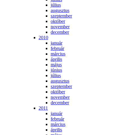
jú­li­us
au­gusz­tus
szep­tem­ber
ok­tó­ber
no­vem­ber
de­cem­ber
2010
ja­nu­ár
feb­ru­ár
már­ci­us
áp­ri­lis
má­jus
jú­ni­us
jú­li­us
au­gusz­tus
szep­tem­ber
ok­tó­ber
no­vem­ber
de­cem­ber
2011
ja­nu­ár
feb­ru­ár
már­ci­us
áp­ri­lis