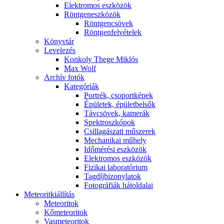
Elekt­ro­mos esz­kö­zök
Rönt­gen­esz­kö­zök
Rönt­gen­csö­vek
Rönt­gen­fel­vé­te­lek
Könyv­tár
Le­ve­le­zés
Kon­koly The­ge Mik­lós
Max Wolf
Ar­chív fo­tók
Ka­te­gó­ri­ák
Port­rék, cso­port­ké­pek
Épü­le­tek, épü­let­bel­sők
Táv­csö­vek, ka­me­rák
Spekt­rosz­kó­pok
Csil­la­gá­sza­ti mű­sze­rek
Me­cha­ni­kai mű­hely
Idő­mé­ré­si esz­kö­zök
Elekt­ro­mos esz­kö­zök
Fi­zi­kai la­bo­ra­tó­ri­um
Tag­díj­bi­zony­la­tok
Fo­tog­rá­fi­ák hát­ol­da­lai
Me­te­o­rit­ki­ál­lí­tás
Me­te­o­ri­tok
Kő­me­te­o­ri­tok
Vas­me­te­o­ri­tok