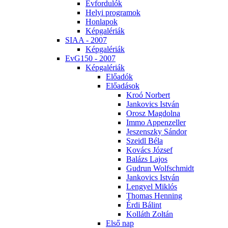
Év­for­du­lók
He­lyi prog­ra­mok
Hon­la­pok
Kép­ga­lé­ri­ák
SI­AA - 2007
Kép­ga­lé­ri­ák
EvG150 - 2007
Kép­ga­lé­ri­ák
Elő­adók
Elő­adá­sok
Kroó Nor­bert
Jan­ko­vics Ist­ván
Orosz Mag­dol­na
Im­mo Ap­pen­zel­ler
Je­szensz­ky Sán­dor
Szeidl Bé­la
Ko­vács Jó­zsef
Ba­lázs La­jos
Gud­run Wolfsch­midt
Jan­ko­vics Ist­ván
Len­gyel Mik­lós
Tho­mas Hen­ning
Ér­di Bá­lint
Kol­láth Zol­tán
El­ső nap