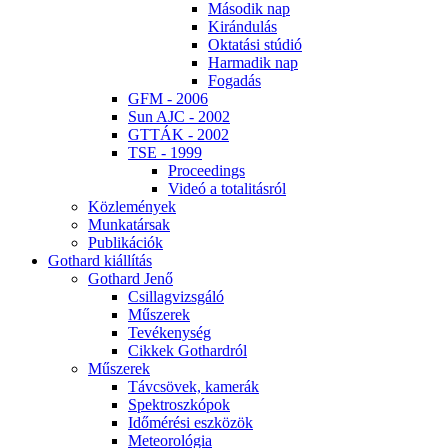
Má­so­dik nap
Ki­rán­du­lás
Ok­ta­tá­si stú­dió
Har­ma­dik nap
Fo­ga­dás
GFM - 2006
Sun AJC - 2002
GT­TÁK - 2002
TSE - 1999
Pro­ce­e­dings
Vi­deó a to­ta­li­tás­ról
Köz­le­mé­nyek
Mun­ka­tár­sak
Pub­li­ká­ci­ók
Got­hard ki­ál­lí­tás
Got­hard Je­nő
Csil­lag­vizs­gá­ló
Mű­sze­rek
Te­vé­keny­ség
Cik­kek Got­hard­ról
Mű­sze­rek
Táv­csö­vek, ka­me­rák
Spekt­rosz­kó­pok
Idő­mé­ré­si esz­kö­zök
Me­te­o­ro­ló­gia