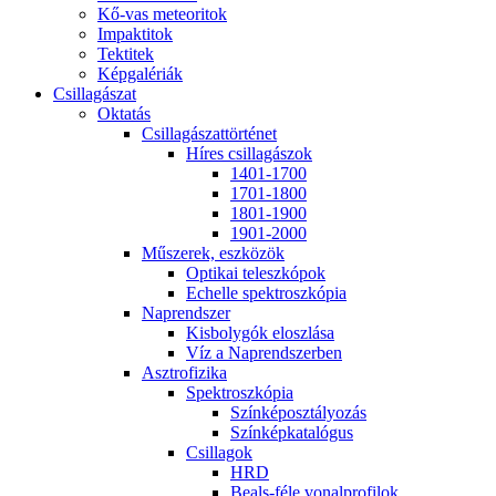
Kő-vas me­te­o­ri­tok
Imp­ak­ti­tok
Tek­ti­tek
Kép­ga­lé­ri­ák
Csil­la­gá­szat
Ok­ta­tás
Csil­la­gá­szat­tör­té­net
Hí­res csil­la­gá­szok
1401-1700
1701-1800
1801-1900
1901-2000
Mű­sze­rek, esz­kö­zök
Op­ti­kai te­lesz­kó­pok
Echel­le spekt­rosz­kó­pia
Nap­rend­szer
Kis­boly­gók el­osz­lá­sa
Víz a Nap­rend­szer­ben
Aszt­ro­fi­zi­ka
Spekt­rosz­kó­pia
Szín­kép­osz­tá­lyo­zás
Szín­kép­ka­ta­ló­gus
Csil­la­gok
HRD
Be­als-fé­le vo­nal­pro­fi­lok