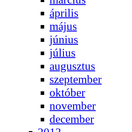
áp­ri­lis
má­jus
jú­ni­us
jú­li­us
au­gusz­tus
szep­tem­ber
ok­tó­ber
no­vem­ber
de­cem­ber