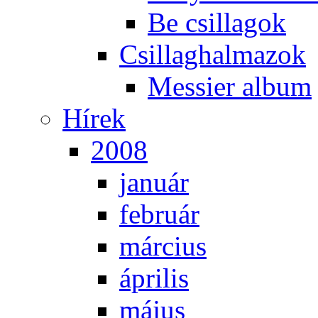
Be csil­la­gok
Csil­lag­hal­ma­zok
Mes­si­er al­bum
Hí­rek
2008
ja­nu­ár
feb­ru­ár
már­ci­us
áp­ri­lis
má­jus