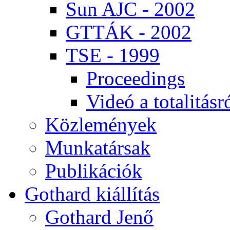
Sun AJC - 2002
GT­TÁK - 2002
TSE - 1999
Pro­ce­e­dings
Vi­deó a to­ta­li­tás­r
Köz­le­mé­nyek
Mun­ka­tár­sak
Pub­li­ká­ci­ók
Got­hard ki­ál­lí­tás
Got­hard Je­nő