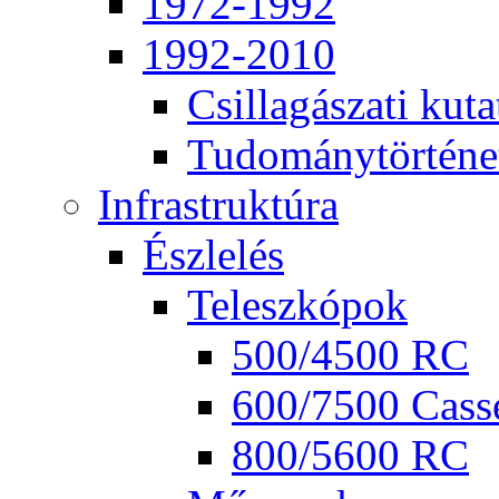
1972-1992
1992-2010
Csil­la­gá­sza­ti ku­ta
Tu­do­mány­tör­té­ne
Inf­ra­struk­tú­ra
Ész­le­lés
Te­lesz­kó­pok
500/4500 RC
600/7500 Cas­se
800/5600 RC