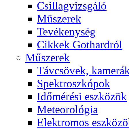
Csil­lag­vizs­gá­ló
Mű­sze­rek
Te­vé­keny­ség
Cik­kek Got­hard­ról
Mű­sze­rek
Táv­csö­vek, ka­me­rá
Spekt­rosz­kó­pok
Idő­mé­ré­si esz­kö­zök
Me­te­o­ro­ló­gia
Elekt­ro­mos esz­kö­z