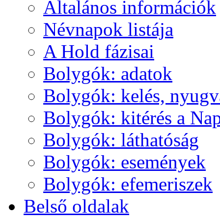
Ál­ta­lá­nos in­for­má­ci­ók
Név­na­pok lis­tá­ja
A Hold fá­zi­sai
Boly­gók: ada­tok
Boly­gók: ke­lés, nyug­v
Boly­gók: ki­té­rés a Nap
Boly­gók: lát­ha­tó­ság
Boly­gók: ese­mé­nyek
Boly­gók: efe­me­ri­szek
Bel­ső ol­da­lak