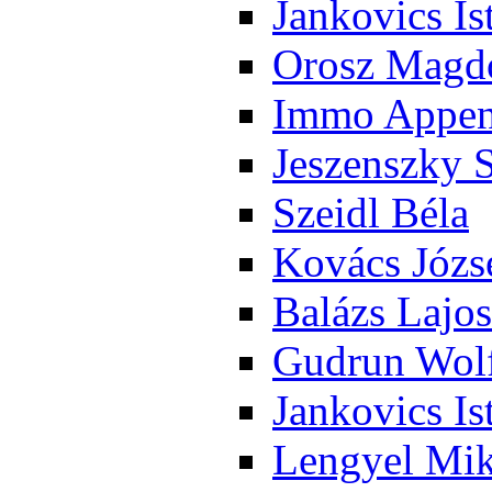
Jan­ko­vics Is
Orosz Mag­do
Im­mo Ap­pen­
Je­szensz­ky 
Szeidl Bé­la
Ko­vács Jó­zs
Ba­lázs La­jos
Gud­run Wolf
Jan­ko­vics Is
Len­gyel Mik