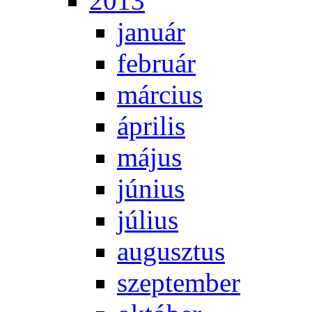
2013
ja­nu­ár
feb­ru­ár
már­ci­us
áp­ri­lis
má­jus
jú­ni­us
jú­li­us
au­gusz­tus
szep­tem­ber