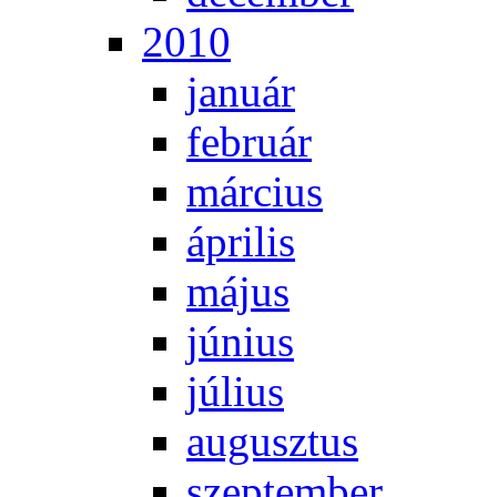
2010
ja­nu­ár
feb­ru­ár
már­ci­us
áp­ri­lis
má­jus
jú­ni­us
jú­li­us
au­gusz­tus
szep­tem­ber