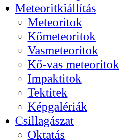
Me­te­o­rit­ki­ál­lí­tás
Me­te­o­ri­tok
Kő­me­te­o­ri­tok
Vas­me­te­o­ri­tok
Kő-vas me­te­o­ri­tok
Imp­ak­ti­tok
Tek­ti­tek
Kép­ga­lé­ri­ák
Csil­la­gá­szat
Ok­ta­tás