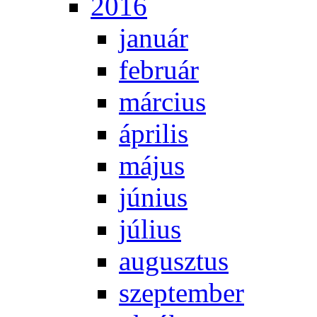
2016
ja­nu­ár
feb­ru­ár
már­ci­us
áp­ri­lis
má­jus
jú­ni­us
jú­li­us
au­gusz­tus
szep­tem­ber