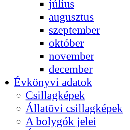
jú­li­us
au­gusz­tus
szep­tem­ber
ok­tó­ber
no­vem­ber
de­cem­ber
Év­köny­vi ada­tok
Csil­lag­ké­pek
Ál­lat­övi csil­lag­ké­pek
A boly­gók je­lei