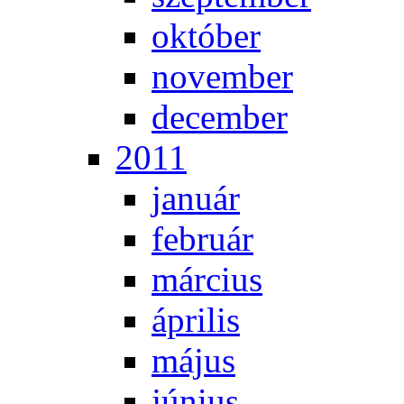
ok­tó­ber
no­vem­ber
de­cem­ber
2011
ja­nu­ár
feb­ru­ár
már­ci­us
áp­ri­lis
má­jus
jú­ni­us