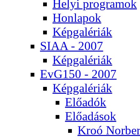
He­lyi prog­ra­mok
Hon­la­pok
Kép­ga­lé­ri­ák
SI­AA - 2007
Kép­ga­lé­ri­ák
EvG150 - 2007
Kép­ga­lé­ri­ák
Elő­adók
Elő­adá­sok
Kroó Nor­ber