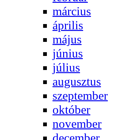
már­ci­us
áp­ri­lis
má­jus
jú­ni­us
jú­li­us
au­gusz­tus
szep­tem­ber
ok­tó­ber
no­vem­ber
de­cem­ber