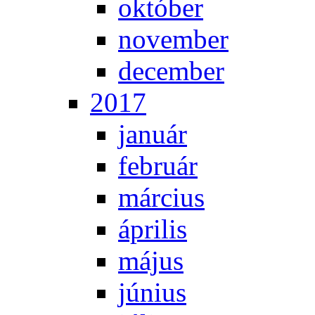
ok­tó­ber
no­vem­ber
de­cem­ber
2017
ja­nu­ár
feb­ru­ár
már­ci­us
áp­ri­lis
má­jus
jú­ni­us