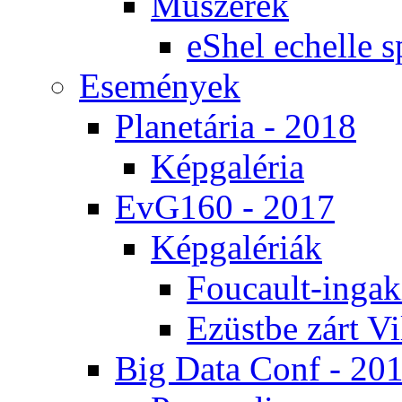
Mű­sze­rek
eS­hel echel­le s
Ese­mé­nyek
Pla­ne­tá­ria - 2018
Kép­ga­lé­ria
EvG160 - 2017
Kép­ga­lé­ri­ák
Fo­u­ca­ult-in­ga­kí
Ezüst­be zárt Vi
Big Da­ta Conf - 20