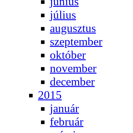
jú­ni­us
jú­li­us
au­gusz­tus
szep­tem­ber
ok­tó­ber
no­vem­ber
de­cem­ber
2015
ja­nu­ár
feb­ru­ár