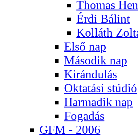
Tho­mas Hen
Ér­di Bá­lint
Kol­láth Zol­
El­ső nap
Má­so­dik nap
Ki­rán­du­lás
Ok­ta­tá­si stú­dió
Har­ma­dik nap
Fo­ga­dás
GFM - 2006