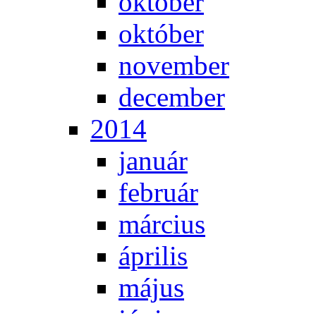
ok­tó­ber
ok­tó­ber
no­vem­ber
de­cem­ber
2014
ja­nu­ár
feb­ru­ár
már­ci­us
áp­ri­lis
má­jus