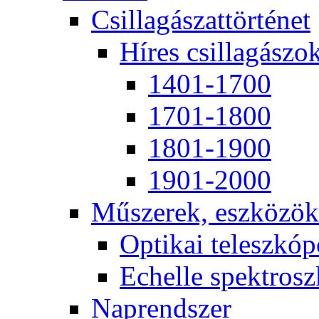
Csil­la­gá­szat­tör­té­net
Hí­res csil­la­gá­szo
1401-1700
1701-1800
1801-1900
1901-2000
Mű­sze­rek, esz­kö­zök
Op­ti­kai te­lesz­kó­
Echel­le spekt­rosz­
Nap­rend­szer