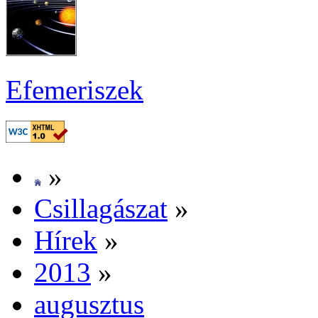
Efe­me­ri­szek
»
Csil­la­gá­szat
»
Hí­rek
»
2013
»
au­gusz­tus