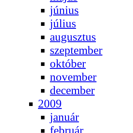
jú­ni­us
jú­li­us
au­gusz­tus
szep­tem­ber
ok­tó­ber
no­vem­ber
de­cem­ber
2009
ja­nu­ár
feb­ru­ár