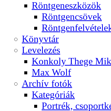
Rönt­gen­esz­kö­zök
Rönt­gen­csö­vek
Rönt­gen­fel­vé­te­le
Könyv­tár
Le­ve­le­zés
Kon­koly The­ge Mik­
Max Wolf
Ar­chív fo­tók
Ka­te­gó­ri­ák
Port­rék, cso­port­k