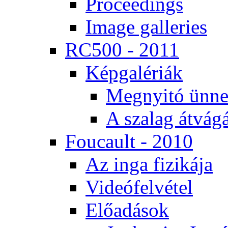
Pro­ce­e­dings
Image gal­le­ri­es
RC500 - 2011
Kép­ga­lé­ri­ák
Meg­nyi­tó ün­ne
A sza­lag át­vá­gá
Fo­u­ca­ult - 2010
Az in­ga fi­zi­ká­ja
Vi­de­ó­fel­vé­tel
Elő­adá­sok