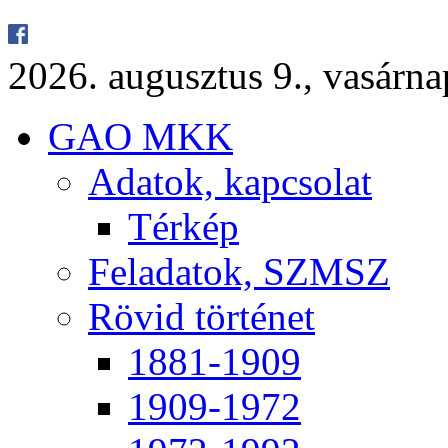
2026. au­gusz­tus 9., va­sár­
GAO MKK
Ada­tok, kap­cso­lat
Tér­kép
Fel­ada­tok, SZMSZ
Rö­vid tör­té­net
1881-1909
1909-1972