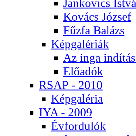
Jan­ko­vics Ist­v
Ko­vács Jó­zsef
Fűz­fa Ba­lázs
Kép­ga­lé­ri­ák
Az in­ga in­dí­tá­
Elő­adók
RSAP - 2010
Kép­ga­lé­ria
IYA - 2009
Év­for­du­lók