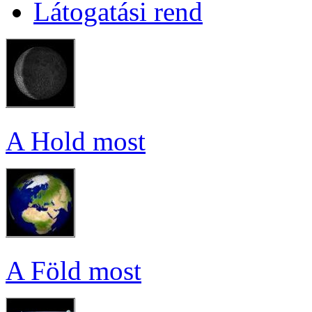
Lá­to­ga­tá­si rend
A Hold most
A Föld most