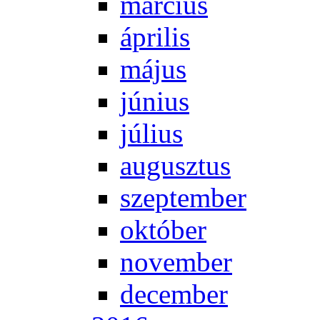
már­ci­us
áp­ri­lis
má­jus
jú­ni­us
jú­li­us
au­gusz­tus
szep­tem­ber
ok­tó­ber
no­vem­ber
de­cem­ber