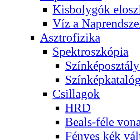
Kis­boly­gók el­osz­
Víz a Nap­rend­sze
Aszt­ro­fi­zi­ka
Spekt­rosz­kó­pia
Szín­kép­osz­tá­l
Szín­kép­ka­ta­ló­
Csil­la­gok
HRD
Be­als-fé­le vo­na
Fé­nyes kék vál­