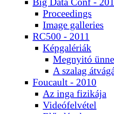
Big Da­ta Conf - 20
Pro­ce­e­dings
Image gal­le­ri­es
RC500 - 2011
Kép­ga­lé­ri­ák
Meg­nyi­tó ün­ne
A sza­lag át­vá­gá
Fo­u­ca­ult - 2010
Az in­ga fi­zi­ká­ja
Vi­de­ó­fel­vé­tel