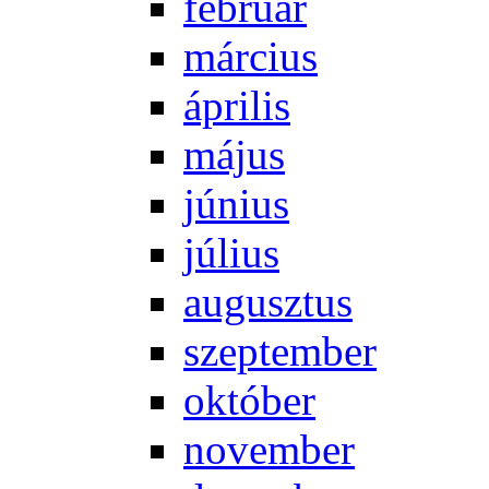
feb­ru­ár
már­ci­us
áp­ri­lis
má­jus
jú­ni­us
jú­li­us
au­gusz­tus
szep­tem­ber
ok­tó­ber
no­vem­ber