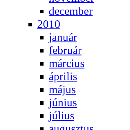
de­cem­ber
2010
ja­nu­ár
feb­ru­ár
már­ci­us
áp­ri­lis
má­jus
jú­ni­us
jú­li­us
au­gusz­tus