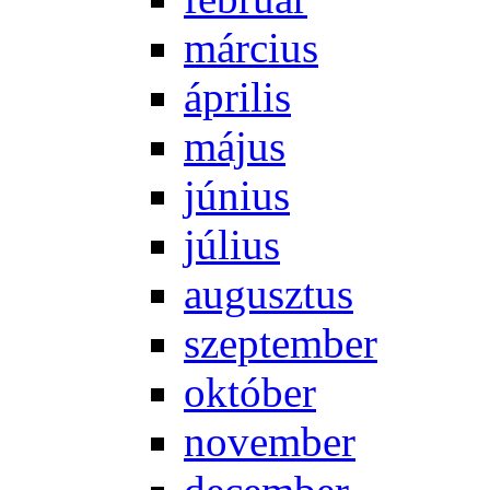
már­ci­us
áp­ri­lis
má­jus
jú­ni­us
jú­li­us
au­gusz­tus
szep­tem­ber
ok­tó­ber
no­vem­ber