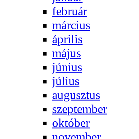
feb­ru­ár
már­ci­us
áp­ri­lis
má­jus
jú­ni­us
jú­li­us
au­gusz­tus
szep­tem­ber
ok­tó­ber
no­vem­ber