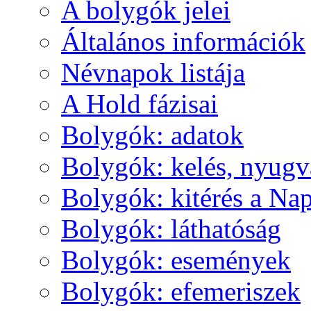
A boly­gók je­lei
Ál­ta­lá­nos in­for­má­ci­ók
Név­na­pok lis­tá­ja
A Hold fá­zi­sai
Boly­gók: ada­tok
Boly­gók: ke­lés, nyug­v
Boly­gók: ki­té­rés a Nap
Boly­gók: lát­ha­tó­ság
Boly­gók: ese­mé­nyek
Boly­gók: efe­me­ri­szek