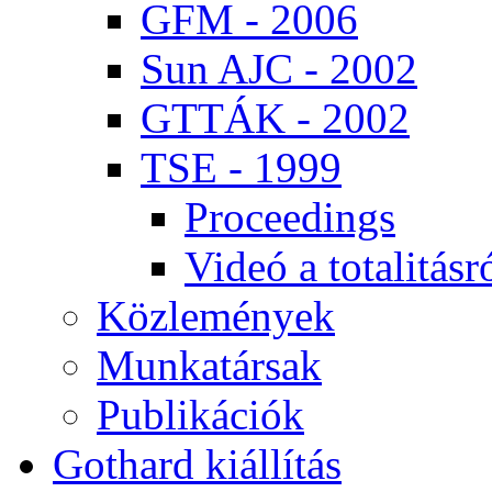
GFM - 2006
Sun AJC - 2002
GT­TÁK - 2002
TSE - 1999
Pro­ce­e­dings
Vi­deó a to­ta­li­tás­r
Köz­le­mé­nyek
Mun­ka­tár­sak
Pub­li­ká­ci­ók
Got­hard ki­ál­lí­tás