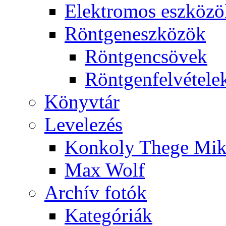
Elekt­ro­mos esz­kö­z
Rönt­gen­esz­kö­zök
Rönt­gen­csö­vek
Rönt­gen­fel­vé­te­le
Könyv­tár
Le­ve­le­zés
Kon­koly The­ge Mik­
Max Wolf
Ar­chív fo­tók
Ka­te­gó­ri­ák