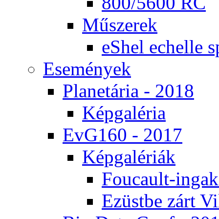
800/5600 RC
Mű­sze­rek
eS­hel echel­le s
Ese­mé­nyek
Pla­ne­tá­ria - 2018
Kép­ga­lé­ria
EvG160 - 2017
Kép­ga­lé­ri­ák
Fo­u­ca­ult-in­ga­kí
Ezüst­be zárt Vi