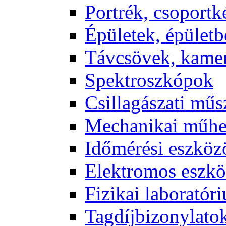
Port­rék, cso­port­k
Épü­le­tek, épü­let­b
Táv­csö­vek, ka­me­
Spekt­rosz­kó­pok
Csil­la­gá­sza­ti mű­
Me­cha­ni­kai mű­h
Idő­mé­ré­si esz­kö­
Elekt­ro­mos esz­kö
Fi­zi­kai la­bo­ra­tó­r
Tag­díj­bi­zony­la­to