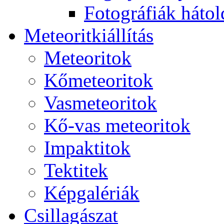
Fo­tog­rá­fi­ák hát­ol­
Me­te­o­rit­ki­ál­lí­tás
Me­te­o­ri­tok
Kő­me­te­o­ri­tok
Vas­me­te­o­ri­tok
Kő-vas me­te­o­ri­tok
Imp­ak­ti­tok
Tek­ti­tek
Kép­ga­lé­ri­ák
Csil­la­gá­szat