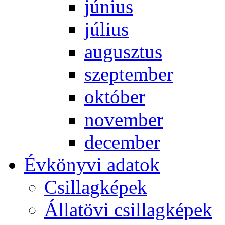
jú­ni­us
jú­li­us
au­gusz­tus
szep­tem­ber
ok­tó­ber
no­vem­ber
de­cem­ber
Év­köny­vi ada­tok
Csil­lag­ké­pek
Ál­lat­övi csil­lag­ké­pek