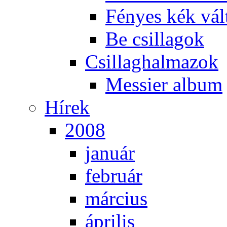
Fé­nyes kék vál­
Be csil­la­gok
Csil­lag­hal­ma­zok
Mes­si­er al­bum
Hí­rek
2008
ja­nu­ár
feb­ru­ár
már­ci­us
áp­ri­lis