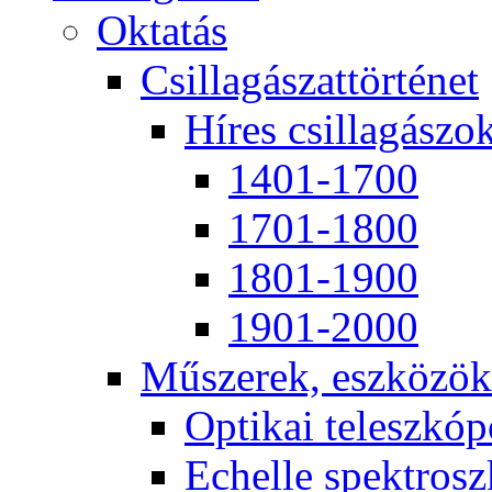
Ok­ta­tás
Csil­la­gá­szat­tör­té­net
Hí­res csil­la­gá­szo
1401-1700
1701-1800
1801-1900
1901-2000
Mű­sze­rek, esz­kö­zök
Op­ti­kai te­lesz­kó­
Echel­le spekt­rosz­