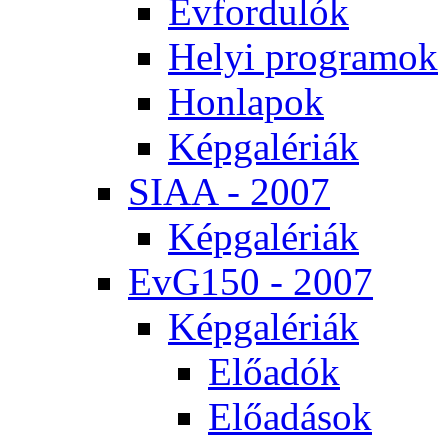
Év­for­du­lók
He­lyi prog­ra­mok
Hon­la­pok
Kép­ga­lé­ri­ák
SI­AA - 2007
Kép­ga­lé­ri­ák
EvG150 - 2007
Kép­ga­lé­ri­ák
Elő­adók
Elő­adá­sok