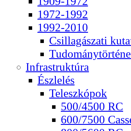
1909-1972
1972-1992
1992-2010
Csil­la­gá­sza­ti ku­ta
Tu­do­mány­tör­té­ne
Inf­ra­struk­tú­ra
Ész­le­lés
Te­lesz­kó­pok
500/4500 RC
600/7500 Cas­se