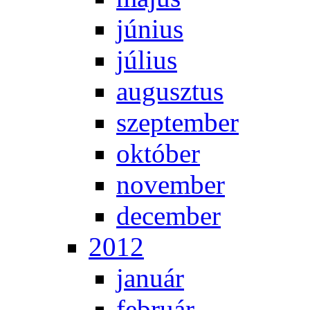
jú­ni­us
jú­li­us
au­gusz­tus
szep­tem­ber
ok­tó­ber
no­vem­ber
de­cem­ber
2012
ja­nu­ár
feb­ru­ár