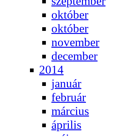
szep­tem­ber
ok­tó­ber
ok­tó­ber
no­vem­ber
de­cem­ber
2014
ja­nu­ár
feb­ru­ár
már­ci­us
áp­ri­lis