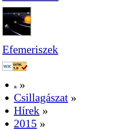
Efe­me­ri­szek
»
Csil­la­gá­szat
»
Hí­rek
»
2015
»