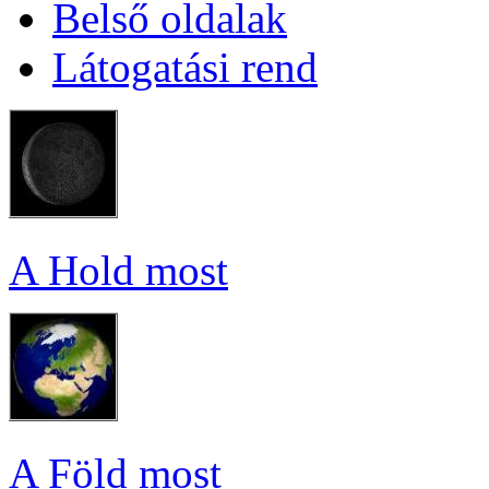
Bel­ső ol­da­lak
Lá­to­ga­tá­si rend
A Hold most
A Föld most