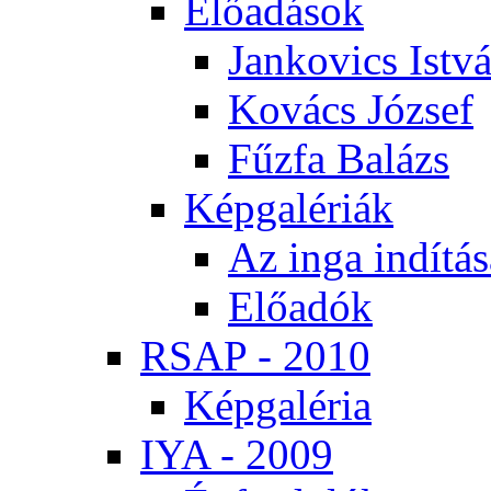
Elő­adá­sok
Jan­ko­vics Ist­v
Ko­vács Jó­zsef
Fűz­fa Ba­lázs
Kép­ga­lé­ri­ák
Az in­ga in­dí­tá­
Elő­adók
RSAP - 2010
Kép­ga­lé­ria
IYA - 2009