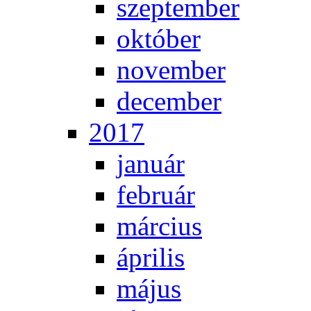
szep­tem­ber
ok­tó­ber
no­vem­ber
de­cem­ber
2017
ja­nu­ár
feb­ru­ár
már­ci­us
áp­ri­lis
má­jus