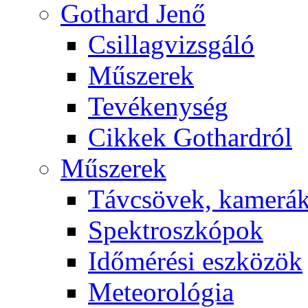
Got­hard Je­nő
Csil­lag­vizs­gá­ló
Mű­sze­rek
Te­vé­keny­ség
Cik­kek Got­hard­ról
Mű­sze­rek
Táv­csö­vek, ka­me­rá
Spekt­rosz­kó­pok
Idő­mé­ré­si esz­kö­zök
Me­te­o­ro­ló­gia