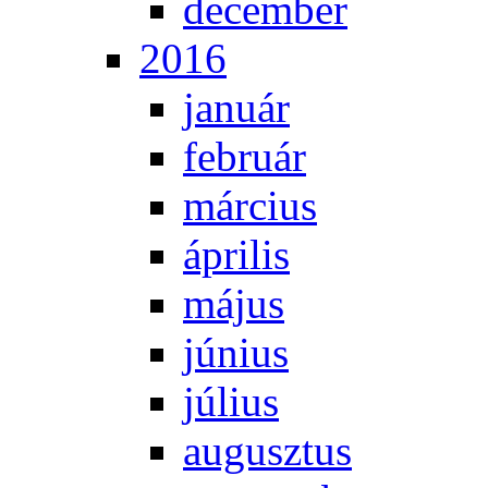
de­cem­ber
2016
ja­nu­ár
feb­ru­ár
már­ci­us
áp­ri­lis
má­jus
jú­ni­us
jú­li­us
au­gusz­tus