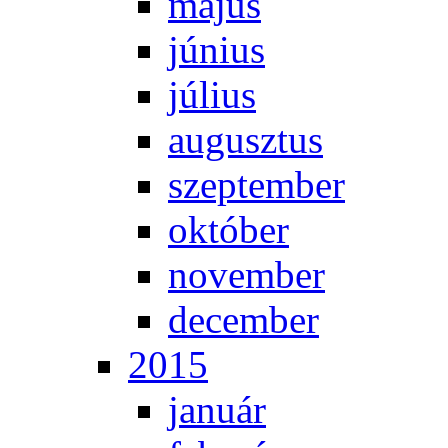
má­jus
jú­ni­us
jú­li­us
au­gusz­tus
szep­tem­ber
ok­tó­ber
no­vem­ber
de­cem­ber
2015
ja­nu­ár