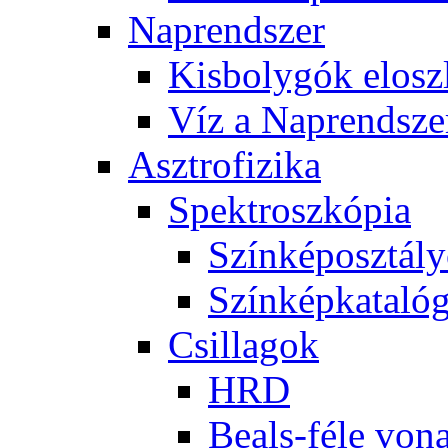
Nap­rend­szer
Kis­boly­gók el­osz­
Víz a Nap­rend­sze
Aszt­ro­fi­zi­ka
Spekt­rosz­kó­pia
Szín­kép­osz­tá­l
Szín­kép­ka­ta­ló­
Csil­la­gok
HRD
Be­als-fé­le vo­na