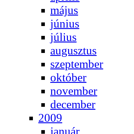
má­jus
jú­ni­us
jú­li­us
au­gusz­tus
szep­tem­ber
ok­tó­ber
no­vem­ber
de­cem­ber
2009
ja­nu­ár