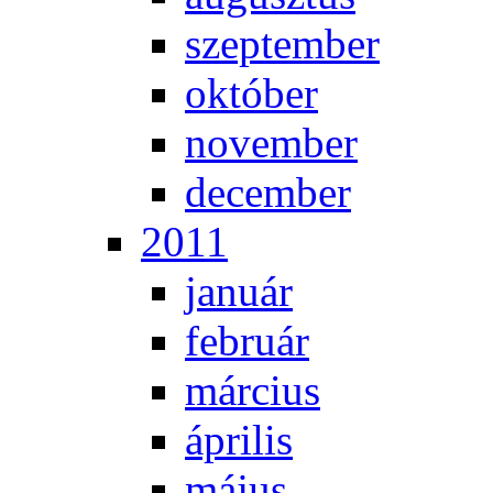
szep­tem­ber
ok­tó­ber
no­vem­ber
de­cem­ber
2011
ja­nu­ár
feb­ru­ár
már­ci­us
áp­ri­lis
má­jus