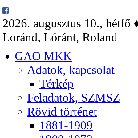
2026. au­gusz­tus 10., hét­fő ♦
Lo­ránd, Ló­ránt, Ro­land
GAO MKK
Ada­tok, kap­cso­lat
Tér­kép
Fel­ada­tok, SZMSZ
Rö­vid tör­té­net
1881-1909