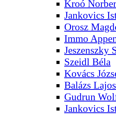
Kroó Nor­ber
Jan­ko­vics Is
Orosz Mag­do
Im­mo Ap­pen­
Je­szensz­ky 
Szeidl Bé­la
Ko­vács Jó­zs
Ba­lázs La­jos
Gud­run Wolf
Jan­ko­vics Is