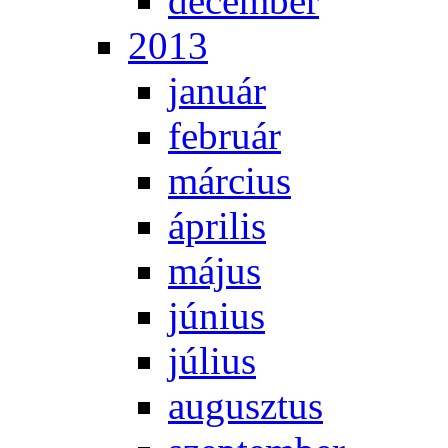
de­cem­ber
2013
ja­nu­ár
feb­ru­ár
már­ci­us
áp­ri­lis
má­jus
jú­ni­us
jú­li­us
au­gusz­tus