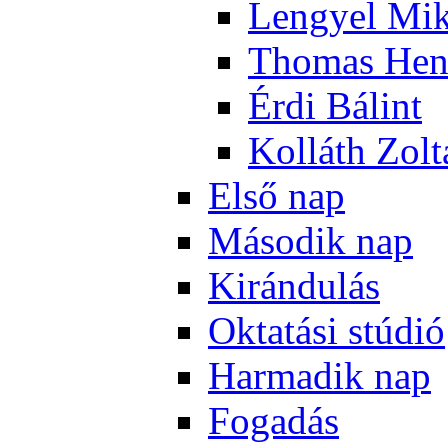
Len­gyel Mik
Tho­mas Hen
Ér­di Bá­lint
Kol­láth Zol­
El­ső nap
Má­so­dik nap
Ki­rán­du­lás
Ok­ta­tá­si stú­dió
Har­ma­dik nap
Fo­ga­dás