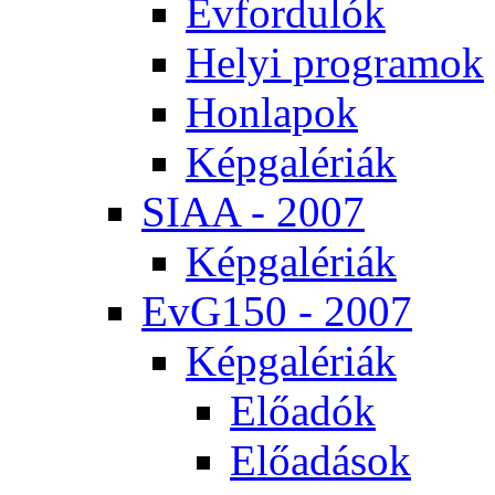
Év­for­du­lók
He­lyi prog­ra­mok
Hon­la­pok
Kép­ga­lé­ri­ák
SI­AA - 2007
Kép­ga­lé­ri­ák
EvG150 - 2007
Kép­ga­lé­ri­ák
Elő­adók
Elő­adá­sok