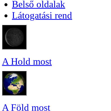
Bel­ső ol­da­lak
Lá­to­ga­tá­si rend
A Hold most
A Föld most