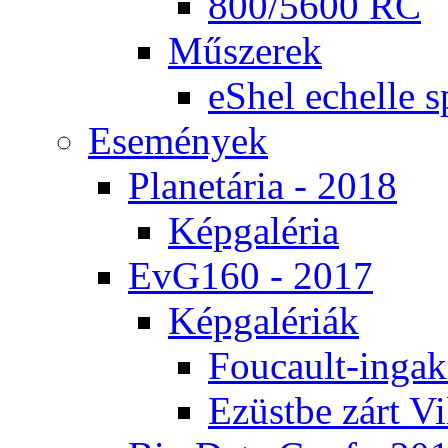
800/5600 RC
Mű­sze­rek
eS­hel echel­le s
Ese­mé­nyek
Pla­ne­tá­ria - 2018
Kép­ga­lé­ria
EvG160 - 2017
Kép­ga­lé­ri­ák
Fo­u­ca­ult-in­ga­kí
Ezüst­be zárt Vi