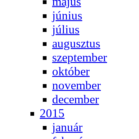
má­jus
jú­ni­us
jú­li­us
au­gusz­tus
szep­tem­ber
ok­tó­ber
no­vem­ber
de­cem­ber
2015
ja­nu­ár