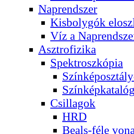
Nap­rend­szer
Kis­boly­gók el­osz­
Víz a Nap­rend­sze
Aszt­ro­fi­zi­ka
Spekt­rosz­kó­pia
Szín­kép­osz­tá­l
Szín­kép­ka­ta­ló­
Csil­la­gok
HRD
Be­als-fé­le vo­na