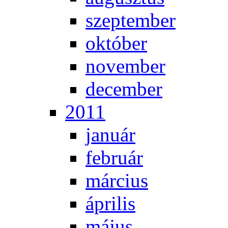
szep­tem­ber
ok­tó­ber
no­vem­ber
de­cem­ber
2011
ja­nu­ár
feb­ru­ár
már­ci­us
áp­ri­lis
má­jus