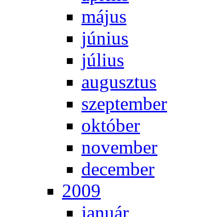
má­jus
jú­ni­us
jú­li­us
au­gusz­tus
szep­tem­ber
ok­tó­ber
no­vem­ber
de­cem­ber
2009
ja­nu­ár