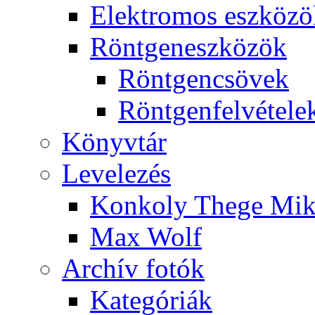
Elekt­ro­mos esz­kö­z
Rönt­gen­esz­kö­zök
Rönt­gen­csö­vek
Rönt­gen­fel­vé­te­le
Könyv­tár
Le­ve­le­zés
Kon­koly The­ge Mik­
Max Wolf
Ar­chív fo­tók
Ka­te­gó­ri­ák