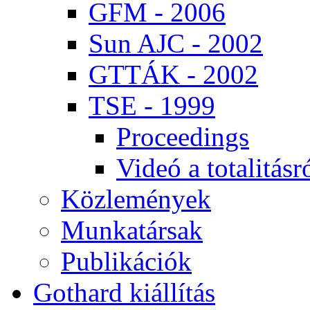
GFM - 2006
Sun AJC - 2002
GT­TÁK - 2002
TSE - 1999
Pro­ce­e­dings
Vi­deó a to­ta­li­tás­r
Köz­le­mé­nyek
Mun­ka­tár­sak
Pub­li­ká­ci­ók
Got­hard ki­ál­lí­tás