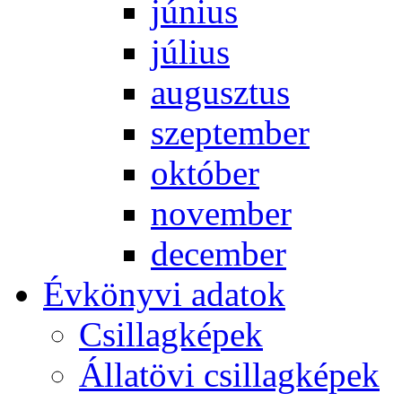
jú­ni­us
jú­li­us
au­gusz­tus
szep­tem­ber
ok­tó­ber
no­vem­ber
de­cem­ber
Év­köny­vi ada­tok
Csil­lag­ké­pek
Ál­lat­övi csil­lag­ké­pek