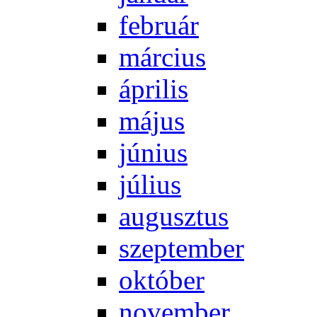
feb­ru­ár
már­ci­us
áp­ri­lis
má­jus
jú­ni­us
jú­li­us
au­gusz­tus
szep­tem­ber
ok­tó­ber
no­vem­ber