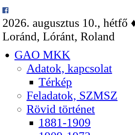
2026. au­gusz­tus 10., hét­fő ♦
Lo­ránd, Ló­ránt, Ro­land
GAO MKK
Ada­tok, kap­cso­lat
Tér­kép
Fel­ada­tok, SZMSZ
Rö­vid tör­té­net
1881-1909