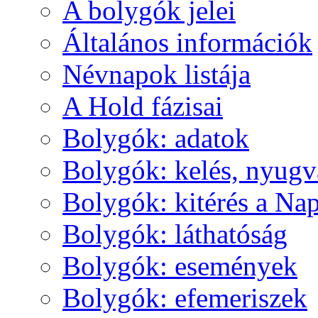
A boly­gók je­lei
Ál­ta­lá­nos in­for­má­ci­ók
Név­na­pok lis­tá­ja
A Hold fá­zi­sai
Boly­gók: ada­tok
Boly­gók: ke­lés, nyug­v
Boly­gók: ki­té­rés a Nap
Boly­gók: lát­ha­tó­ság
Boly­gók: ese­mé­nyek
Boly­gók: efe­me­ri­szek