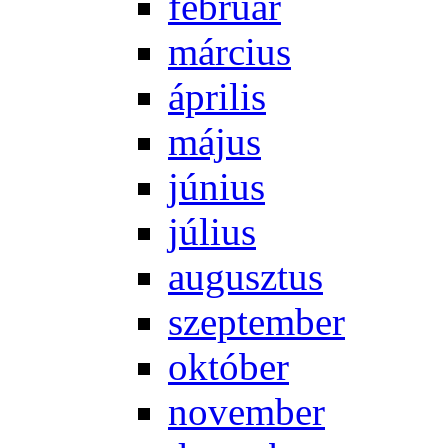
feb­ru­ár
már­ci­us
áp­ri­lis
má­jus
jú­ni­us
jú­li­us
au­gusz­tus
szep­tem­ber
ok­tó­ber
no­vem­ber