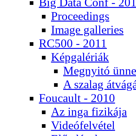
Big Da­ta Conf - 20
Pro­ce­e­dings
Image gal­le­ri­es
RC500 - 2011
Kép­ga­lé­ri­ák
Meg­nyi­tó ün­ne
A sza­lag át­vá­gá
Fo­u­ca­ult - 2010
Az in­ga fi­zi­ká­ja
Vi­de­ó­fel­vé­tel