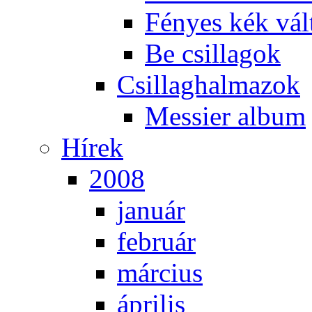
Fé­nyes kék vál­
Be csil­la­gok
Csil­lag­hal­ma­zok
Mes­si­er al­bum
Hí­rek
2008
ja­nu­ár
feb­ru­ár
már­ci­us
áp­ri­lis