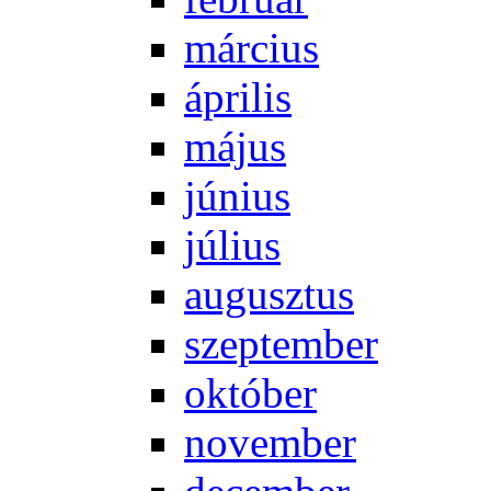
már­ci­us
áp­ri­lis
má­jus
jú­ni­us
jú­li­us
au­gusz­tus
szep­tem­ber
ok­tó­ber
no­vem­ber