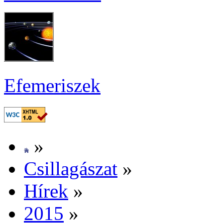
Efe­me­ri­szek
»
Csil­la­gá­szat
»
Hí­rek
»
2015
»