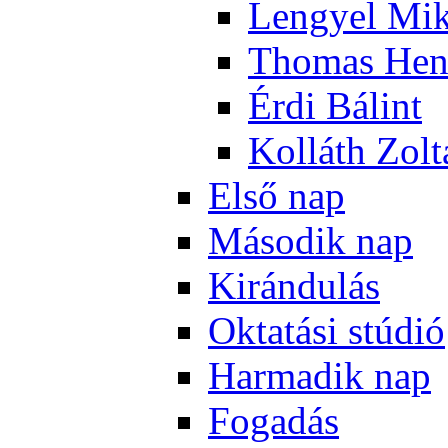
Len­gyel Mik
Tho­mas Hen
Ér­di Bá­lint
Kol­láth Zol­
El­ső nap
Má­so­dik nap
Ki­rán­du­lás
Ok­ta­tá­si stú­dió
Har­ma­dik nap
Fo­ga­dás