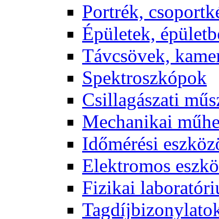
Port­rék, cso­port­k
Épü­le­tek, épü­let­b
Táv­csö­vek, ka­me­
Spekt­rosz­kó­pok
Csil­la­gá­sza­ti mű­
Me­cha­ni­kai mű­h
Idő­mé­ré­si esz­kö­
Elekt­ro­mos esz­kö
Fi­zi­kai la­bo­ra­tó­r
Tag­díj­bi­zony­la­to