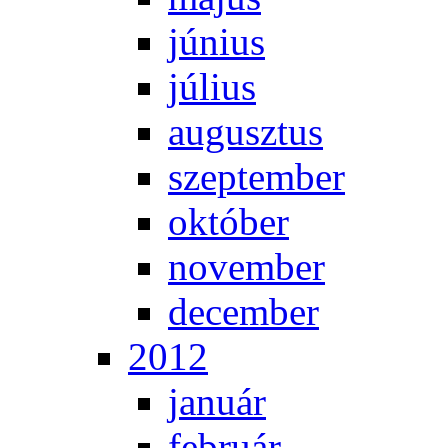
jú­ni­us
jú­li­us
au­gusz­tus
szep­tem­ber
ok­tó­ber
no­vem­ber
de­cem­ber
2012
ja­nu­ár
feb­ru­ár