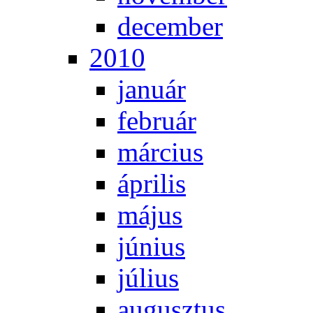
de­cem­ber
2010
ja­nu­ár
feb­ru­ár
már­ci­us
áp­ri­lis
má­jus
jú­ni­us
jú­li­us
au­gusz­tus