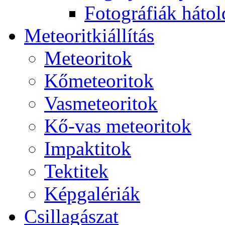
Fo­tog­rá­fi­ák hát­ol­
Me­te­o­rit­ki­ál­lí­tás
Me­te­o­ri­tok
Kő­me­te­o­ri­tok
Vas­me­te­o­ri­tok
Kő-vas me­te­o­ri­tok
Imp­ak­ti­tok
Tek­ti­tek
Kép­ga­lé­ri­ák
Csil­la­gá­szat