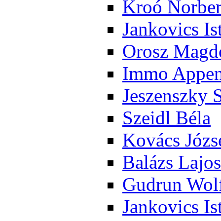
Kroó Nor­ber
Jan­ko­vics Is
Orosz Mag­do
Im­mo Ap­pen­
Je­szensz­ky 
Szeidl Bé­la
Ko­vács Jó­zs
Ba­lázs La­jos
Gud­run Wolf
Jan­ko­vics Is