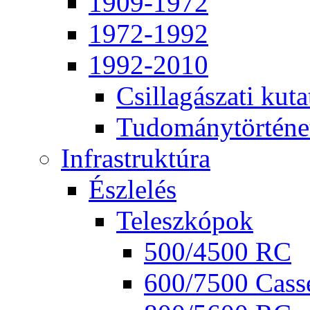
1909-1972
1972-1992
1992-2010
Csil­la­gá­sza­ti ku­ta
Tu­do­mány­tör­té­ne
Inf­ra­struk­tú­ra
Ész­le­lés
Te­lesz­kó­pok
500/4500 RC
600/7500 Cas­se