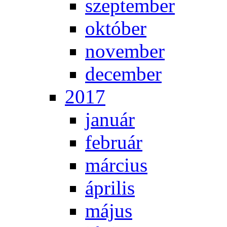
szep­tem­ber
ok­tó­ber
no­vem­ber
de­cem­ber
2017
ja­nu­ár
feb­ru­ár
már­ci­us
áp­ri­lis
má­jus