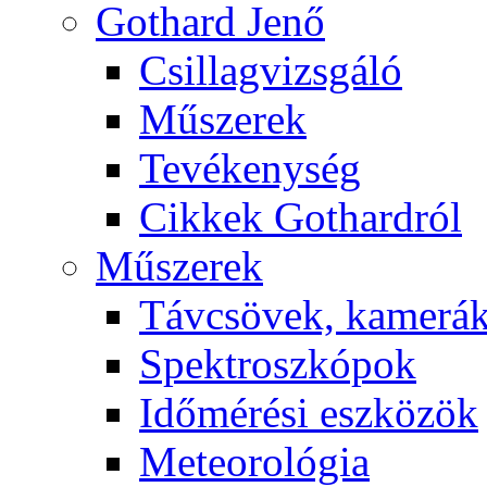
Got­hard Je­nő
Csil­lag­vizs­gá­ló
Mű­sze­rek
Te­vé­keny­ség
Cik­kek Got­hard­ról
Mű­sze­rek
Táv­csö­vek, ka­me­rá
Spekt­rosz­kó­pok
Idő­mé­ré­si esz­kö­zök
Me­te­o­ro­ló­gia