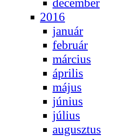
de­cem­ber
2016
ja­nu­ár
feb­ru­ár
már­ci­us
áp­ri­lis
má­jus
jú­ni­us
jú­li­us
au­gusz­tus