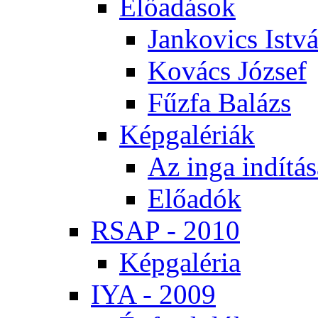
Elő­adá­sok
Jan­ko­vics Ist­v
Ko­vács Jó­zsef
Fűz­fa Ba­lázs
Kép­ga­lé­ri­ák
Az in­ga in­dí­tá­
Elő­adók
RSAP - 2010
Kép­ga­lé­ria
IYA - 2009