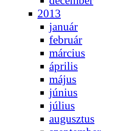
de­cem­ber
2013
ja­nu­ár
feb­ru­ár
már­ci­us
áp­ri­lis
má­jus
jú­ni­us
jú­li­us
au­gusz­tus