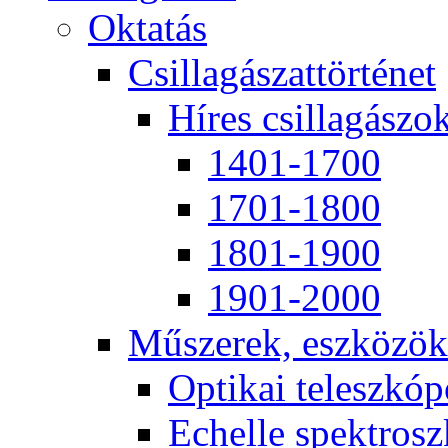
Ok­ta­tás
Csil­la­gá­szat­tör­té­net
Hí­res csil­la­gá­szo
1401-1700
1701-1800
1801-1900
1901-2000
Mű­sze­rek, esz­kö­zök
Op­ti­kai te­lesz­kó­
Echel­le spekt­rosz­