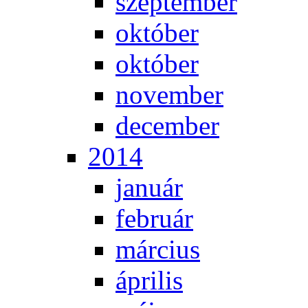
szep­tem­ber
ok­tó­ber
ok­tó­ber
no­vem­ber
de­cem­ber
2014
ja­nu­ár
feb­ru­ár
már­ci­us
áp­ri­lis