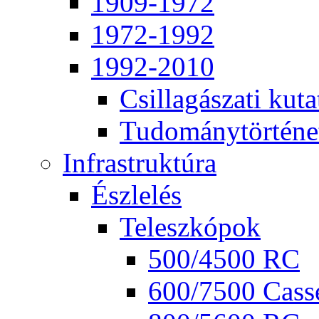
1909-1972
1972-1992
1992-2010
Csil­la­gá­sza­ti ku­ta
Tu­do­mány­tör­té­ne
Inf­ra­struk­tú­ra
Ész­le­lés
Te­lesz­kó­pok
500/4500 RC
600/7500 Cas­se