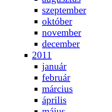
szep­tem­ber
ok­tó­ber
no­vem­ber
de­cem­ber
2011
ja­nu­ár
feb­ru­ár
már­ci­us
áp­ri­lis
má­jus