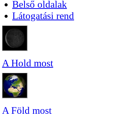
Bel­ső ol­da­lak
Lá­to­ga­tá­si rend
A Hold most
A Föld most