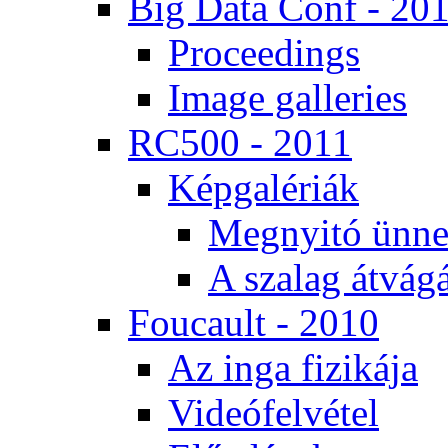
Big Da­ta Conf - 20
Pro­ce­e­dings
Image gal­le­ri­es
RC500 - 2011
Kép­ga­lé­ri­ák
Meg­nyi­tó ün­ne
A sza­lag át­vá­gá
Fo­u­ca­ult - 2010
Az in­ga fi­zi­ká­ja
Vi­de­ó­fel­vé­tel