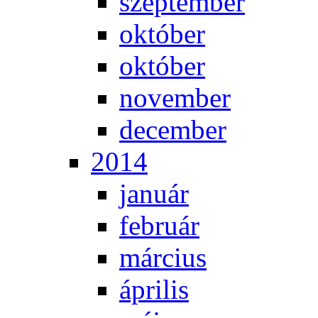
szep­tem­ber
ok­tó­ber
ok­tó­ber
no­vem­ber
de­cem­ber
2014
ja­nu­ár
feb­ru­ár
már­ci­us
áp­ri­lis