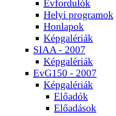
Év­for­du­lók
He­lyi prog­ra­mok
Hon­la­pok
Kép­ga­lé­ri­ák
SI­AA - 2007
Kép­ga­lé­ri­ák
EvG150 - 2007
Kép­ga­lé­ri­ák
Elő­adók
Elő­adá­sok