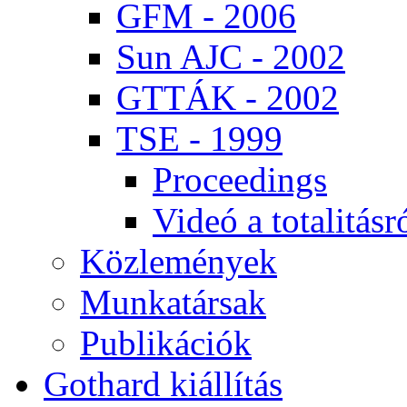
GFM - 2006
Sun AJC - 2002
GT­TÁK - 2002
TSE - 1999
Pro­ce­e­dings
Vi­deó a to­ta­li­tás­r
Köz­le­mé­nyek
Mun­ka­tár­sak
Pub­li­ká­ci­ók
Got­hard ki­ál­lí­tás