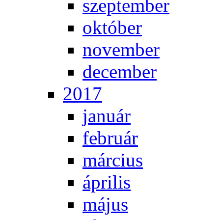
szep­tem­ber
ok­tó­ber
no­vem­ber
de­cem­ber
2017
ja­nu­ár
feb­ru­ár
már­ci­us
áp­ri­lis
má­jus