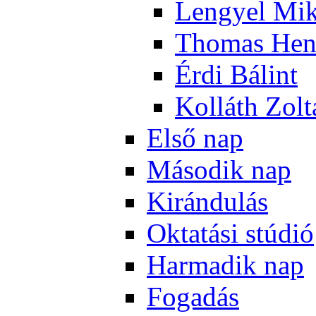
Len­gyel Mik
Tho­mas Hen
Ér­di Bá­lint
Kol­láth Zol­
El­ső nap
Má­so­dik nap
Ki­rán­du­lás
Ok­ta­tá­si stú­dió
Har­ma­dik nap
Fo­ga­dás