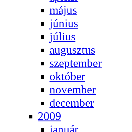
má­jus
jú­ni­us
jú­li­us
au­gusz­tus
szep­tem­ber
ok­tó­ber
no­vem­ber
de­cem­ber
2009
ja­nu­ár