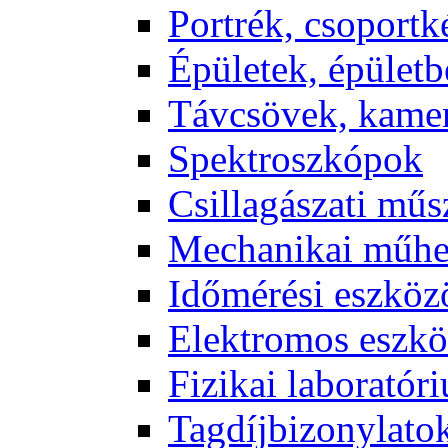
Port­rék, cso­port­k
Épü­le­tek, épü­let­b
Táv­csö­vek, ka­me­
Spekt­rosz­kó­pok
Csil­la­gá­sza­ti mű­
Me­cha­ni­kai mű­h
Idő­mé­ré­si esz­kö­
Elekt­ro­mos esz­kö
Fi­zi­kai la­bo­ra­tó­r
Tag­díj­bi­zony­la­to