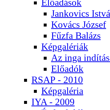
Elő­adá­sok
Jan­ko­vics Ist­v
Ko­vács Jó­zsef
Fűz­fa Ba­lázs
Kép­ga­lé­ri­ák
Az in­ga in­dí­tá­
Elő­adók
RSAP - 2010
Kép­ga­lé­ria
IYA - 2009