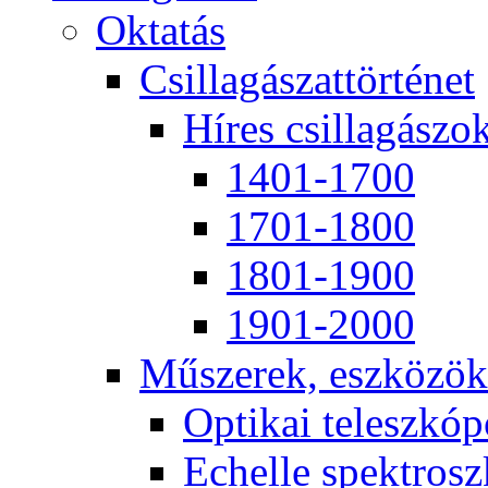
Ok­ta­tás
Csil­la­gá­szat­tör­té­net
Hí­res csil­la­gá­szo
1401-1700
1701-1800
1801-1900
1901-2000
Mű­sze­rek, esz­kö­zök
Op­ti­kai te­lesz­kó­
Echel­le spekt­rosz­