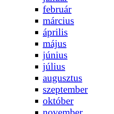
feb­ru­ár
már­ci­us
áp­ri­lis
má­jus
jú­ni­us
jú­li­us
au­gusz­tus
szep­tem­ber
ok­tó­ber
no­vem­ber