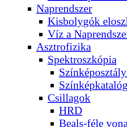
Nap­rend­szer
Kis­boly­gók el­osz­
Víz a Nap­rend­sze
Aszt­ro­fi­zi­ka
Spekt­rosz­kó­pia
Szín­kép­osz­tá­l
Szín­kép­ka­ta­ló­
Csil­la­gok
HRD
Be­als-fé­le vo­na