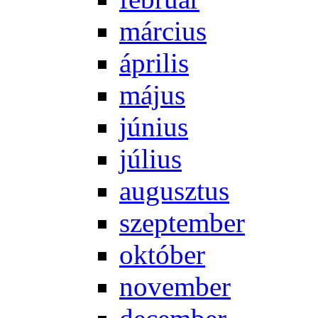
már­ci­us
áp­ri­lis
má­jus
jú­ni­us
jú­li­us
au­gusz­tus
szep­tem­ber
ok­tó­ber
no­vem­ber