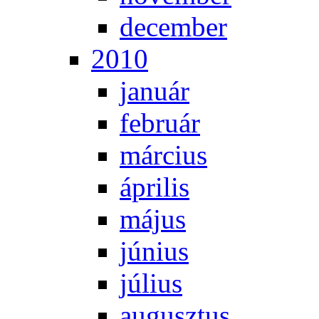
de­cem­ber
2010
ja­nu­ár
feb­ru­ár
már­ci­us
áp­ri­lis
má­jus
jú­ni­us
jú­li­us
au­gusz­tus