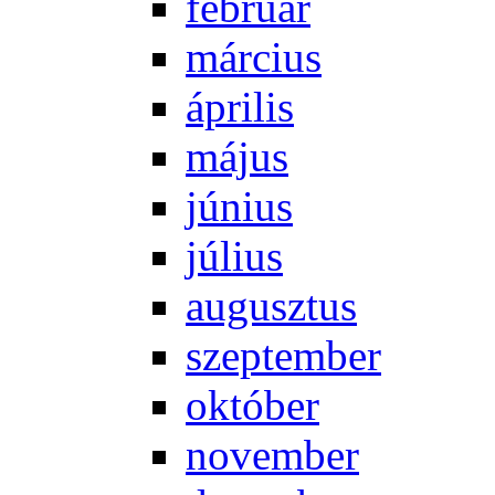
feb­ru­ár
már­ci­us
áp­ri­lis
má­jus
jú­ni­us
jú­li­us
au­gusz­tus
szep­tem­ber
ok­tó­ber
no­vem­ber