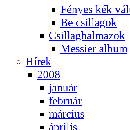
Fé­nyes kék vál­
Be csil­la­gok
Csil­lag­hal­ma­zok
Mes­si­er al­bum
Hí­rek
2008
ja­nu­ár
feb­ru­ár
már­ci­us
áp­ri­lis