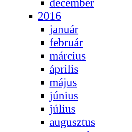
de­cem­ber
2016
ja­nu­ár
feb­ru­ár
már­ci­us
áp­ri­lis
má­jus
jú­ni­us
jú­li­us
au­gusz­tus