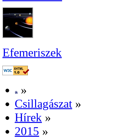
Efe­me­ri­szek
»
Csil­la­gá­szat
»
Hí­rek
»
2015
»