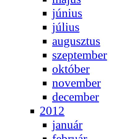
jú­ni­us
jú­li­us
au­gusz­tus
szep­tem­ber
ok­tó­ber
no­vem­ber
de­cem­ber
2012
ja­nu­ár
feb­ru­ár