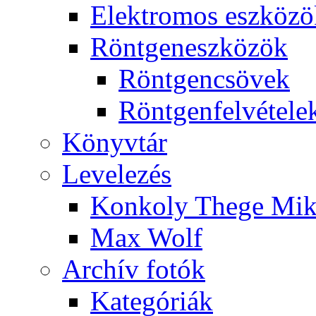
Elekt­ro­mos esz­kö­z
Rönt­gen­esz­kö­zök
Rönt­gen­csö­vek
Rönt­gen­fel­vé­te­le
Könyv­tár
Le­ve­le­zés
Kon­koly The­ge Mik­
Max Wolf
Ar­chív fo­tók
Ka­te­gó­ri­ák