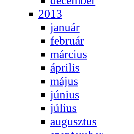
de­cem­ber
2013
ja­nu­ár
feb­ru­ár
már­ci­us
áp­ri­lis
má­jus
jú­ni­us
jú­li­us
au­gusz­tus