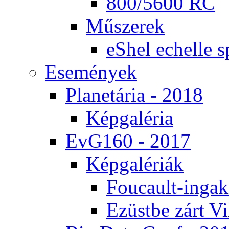
800/5600 RC
Mű­sze­rek
eS­hel echel­le s
Ese­mé­nyek
Pla­ne­tá­ria - 2018
Kép­ga­lé­ria
EvG160 - 2017
Kép­ga­lé­ri­ák
Fo­u­ca­ult-in­ga­kí
Ezüst­be zárt Vi