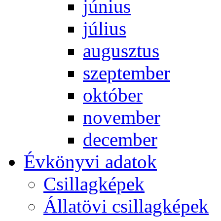
jú­ni­us
jú­li­us
au­gusz­tus
szep­tem­ber
ok­tó­ber
no­vem­ber
de­cem­ber
Év­köny­vi ada­tok
Csil­lag­ké­pek
Ál­lat­övi csil­lag­ké­pek