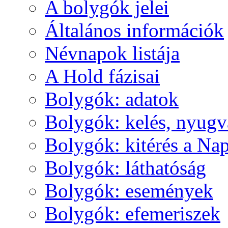
A boly­gók je­lei
Ál­ta­lá­nos in­for­má­ci­ók
Név­na­pok lis­tá­ja
A Hold fá­zi­sai
Boly­gók: ada­tok
Boly­gók: ke­lés, nyug­v
Boly­gók: ki­té­rés a Nap
Boly­gók: lát­ha­tó­ság
Boly­gók: ese­mé­nyek
Boly­gók: efe­me­ri­szek