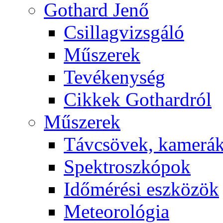
Got­hard Je­nő
Csil­lag­vizs­gá­ló
Mű­sze­rek
Te­vé­keny­ség
Cik­kek Got­hard­ról
Mű­sze­rek
Táv­csö­vek, ka­me­rá
Spekt­rosz­kó­pok
Idő­mé­ré­si esz­kö­zök
Me­te­o­ro­ló­gia