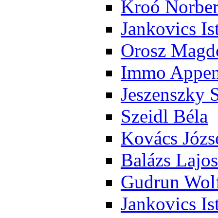
Kroó Nor­ber
Jan­ko­vics Is
Orosz Mag­do
Im­mo Ap­pen­
Je­szensz­ky 
Szeidl Bé­la
Ko­vács Jó­zs
Ba­lázs La­jos
Gud­run Wolf
Jan­ko­vics Is