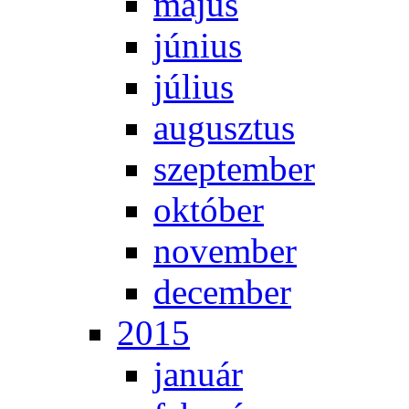
má­jus
jú­ni­us
jú­li­us
au­gusz­tus
szep­tem­ber
ok­tó­ber
no­vem­ber
de­cem­ber
2015
ja­nu­ár