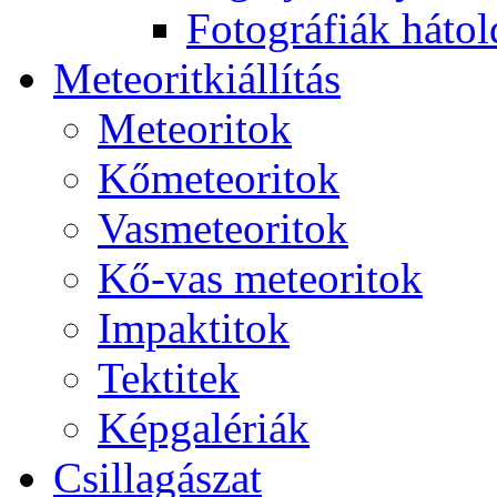
Fo­tog­rá­fi­ák hát­ol­
Me­te­o­rit­ki­ál­lí­tás
Me­te­o­ri­tok
Kő­me­te­o­ri­tok
Vas­me­te­o­ri­tok
Kő-vas me­te­o­ri­tok
Imp­ak­ti­tok
Tek­ti­tek
Kép­ga­lé­ri­ák
Csil­la­gá­szat