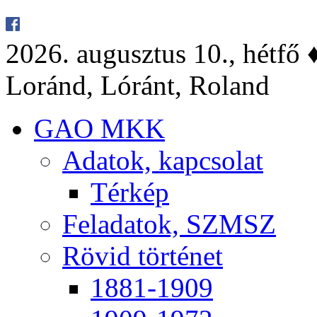
2026. au­gusz­tus 10., hét­fő ♦
Lo­ránd, Ló­ránt, Ro­land
GAO MKK
Ada­tok, kap­cso­lat
Tér­kép
Fel­ada­tok, SZMSZ
Rö­vid tör­té­net
1881-1909