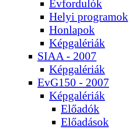
Év­for­du­lók
He­lyi prog­ra­mok
Hon­la­pok
Kép­ga­lé­ri­ák
SI­AA - 2007
Kép­ga­lé­ri­ák
EvG150 - 2007
Kép­ga­lé­ri­ák
Elő­adók
Elő­adá­sok