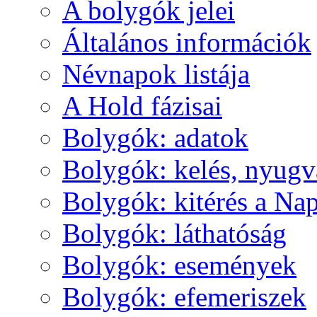
A boly­gók je­lei
Ál­ta­lá­nos in­for­má­ci­ók
Név­na­pok lis­tá­ja
A Hold fá­zi­sai
Boly­gók: ada­tok
Boly­gók: ke­lés, nyug­v
Boly­gók: ki­té­rés a Nap
Boly­gók: lát­ha­tó­ság
Boly­gók: ese­mé­nyek
Boly­gók: efe­me­ri­szek