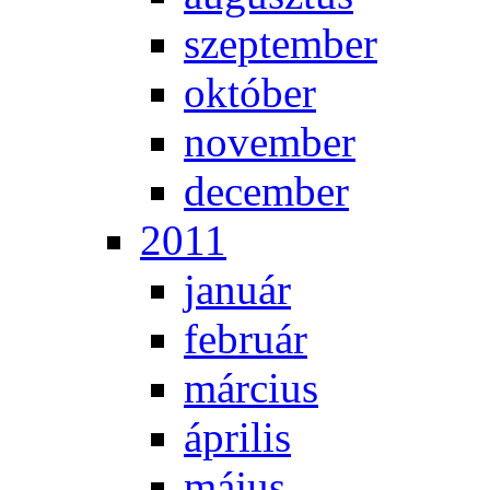
szep­tem­ber
ok­tó­ber
no­vem­ber
de­cem­ber
2011
ja­nu­ár
feb­ru­ár
már­ci­us
áp­ri­lis
má­jus