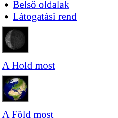
Bel­ső ol­da­lak
Lá­to­ga­tá­si rend
A Hold most
A Föld most