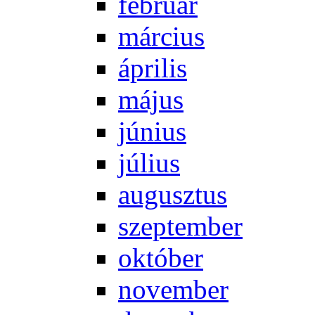
feb­ru­ár
már­ci­us
áp­ri­lis
má­jus
jú­ni­us
jú­li­us
au­gusz­tus
szep­tem­ber
ok­tó­ber
no­vem­ber