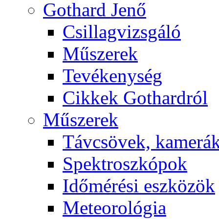
Got­hard Je­nő
Csil­lag­vizs­gá­ló
Mű­sze­rek
Te­vé­keny­ség
Cik­kek Got­hard­ról
Mű­sze­rek
Táv­csö­vek, ka­me­rá
Spekt­rosz­kó­pok
Idő­mé­ré­si esz­kö­zök
Me­te­o­ro­ló­gia