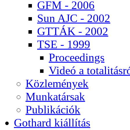
GFM - 2006
Sun AJC - 2002
GT­TÁK - 2002
TSE - 1999
Pro­ce­e­dings
Vi­deó a to­ta­li­tás­r
Köz­le­mé­nyek
Mun­ka­tár­sak
Pub­li­ká­ci­ók
Got­hard ki­ál­lí­tás