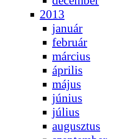
de­cem­ber
2013
ja­nu­ár
feb­ru­ár
már­ci­us
áp­ri­lis
má­jus
jú­ni­us
jú­li­us
au­gusz­tus