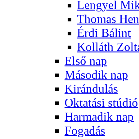
Len­gyel Mik
Tho­mas Hen
Ér­di Bá­lint
Kol­láth Zol­
El­ső nap
Má­so­dik nap
Ki­rán­du­lás
Ok­ta­tá­si stú­dió
Har­ma­dik nap
Fo­ga­dás