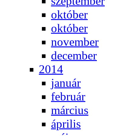
szep­tem­ber
ok­tó­ber
ok­tó­ber
no­vem­ber
de­cem­ber
2014
ja­nu­ár
feb­ru­ár
már­ci­us
áp­ri­lis