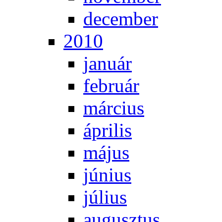
de­cem­ber
2010
ja­nu­ár
feb­ru­ár
már­ci­us
áp­ri­lis
má­jus
jú­ni­us
jú­li­us
au­gusz­tus