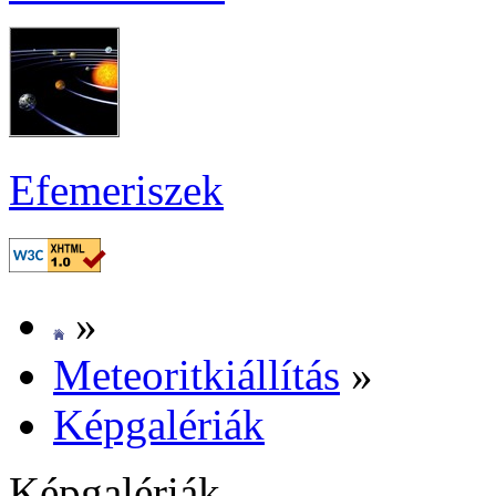
Efe­me­ri­szek
»
Me­te­o­rit­ki­ál­lí­tás
»
Kép­ga­lé­ri­ák
Kép­ga­lé­ri­ák