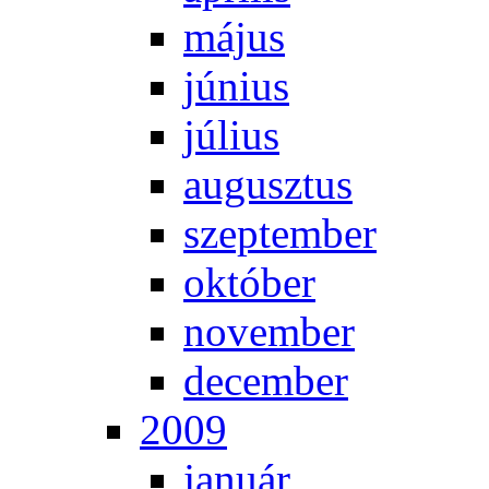
má­jus
jú­ni­us
jú­li­us
au­gusz­tus
szep­tem­ber
ok­tó­ber
no­vem­ber
de­cem­ber
2009
ja­nu­ár