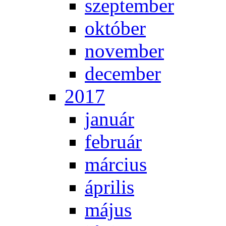
szep­tem­ber
ok­tó­ber
no­vem­ber
de­cem­ber
2017
ja­nu­ár
feb­ru­ár
már­ci­us
áp­ri­lis
má­jus