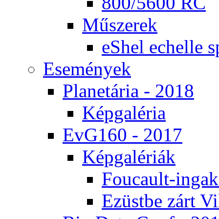
800/5600 RC
Mű­sze­rek
eS­hel echel­le s
Ese­mé­nyek
Pla­ne­tá­ria - 2018
Kép­ga­lé­ria
EvG160 - 2017
Kép­ga­lé­ri­ák
Fo­u­ca­ult-in­ga­kí
Ezüst­be zárt Vi