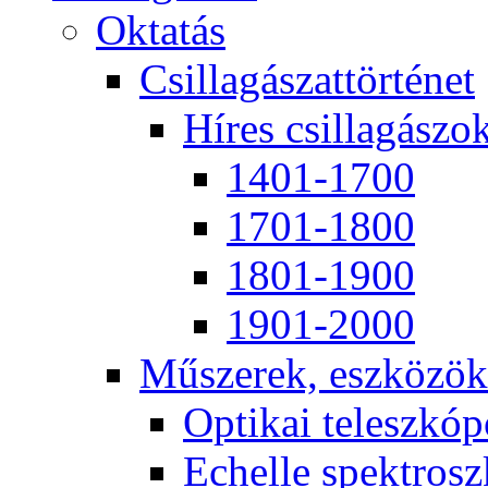
Ok­ta­tás
Csil­la­gá­szat­tör­té­net
Hí­res csil­la­gá­szo
1401-1700
1701-1800
1801-1900
1901-2000
Mű­sze­rek, esz­kö­zök
Op­ti­kai te­lesz­kó­
Echel­le spekt­rosz­