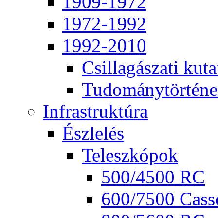
1909-1972
1972-1992
1992-2010
Csil­la­gá­sza­ti ku­ta
Tu­do­mány­tör­té­ne
Inf­ra­struk­tú­ra
Ész­le­lés
Te­lesz­kó­pok
500/4500 RC
600/7500 Cas­se