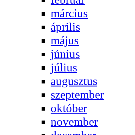
már­ci­us
áp­ri­lis
má­jus
jú­ni­us
jú­li­us
au­gusz­tus
szep­tem­ber
ok­tó­ber
no­vem­ber