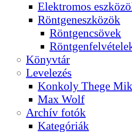
Elekt­ro­mos esz­kö­z
Rönt­gen­esz­kö­zök
Rönt­gen­csö­vek
Rönt­gen­fel­vé­te­le
Könyv­tár
Le­ve­le­zés
Kon­koly The­ge Mik­
Max Wolf
Ar­chív fo­tók
Ka­te­gó­ri­ák