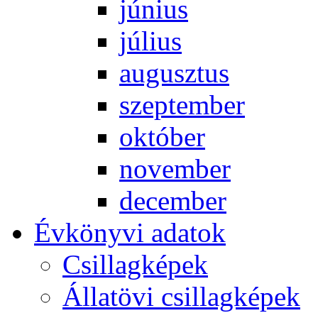
jú­ni­us
jú­li­us
au­gusz­tus
szep­tem­ber
ok­tó­ber
no­vem­ber
de­cem­ber
Év­köny­vi ada­tok
Csil­lag­ké­pek
Ál­lat­övi csil­lag­ké­pek