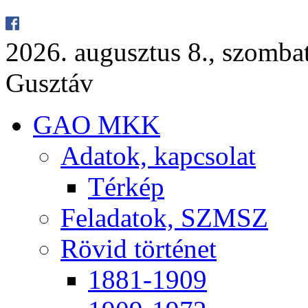
2026. au­gusz­tus 8., szom­ba
Gusz­táv
GAO MKK
Ada­tok, kap­cso­lat
Tér­kép
Fel­ada­tok, SZMSZ
Rö­vid tör­té­net
1881-1909