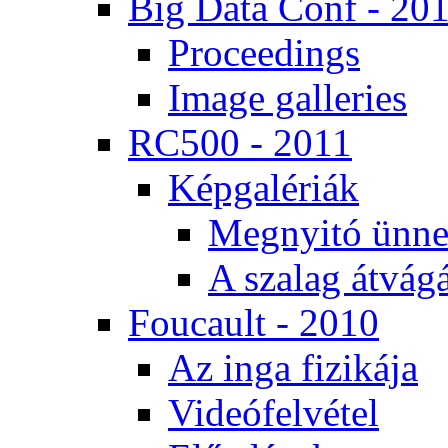
Big Da­ta Conf - 20
Pro­ce­e­dings
Image gal­le­ri­es
RC500 - 2011
Kép­ga­lé­ri­ák
Meg­nyi­tó ün­ne
A sza­lag át­vá­gá
Fo­u­ca­ult - 2010
Az in­ga fi­zi­ká­ja
Vi­de­ó­fel­vé­tel