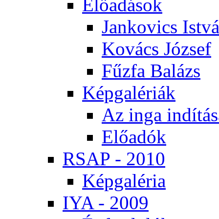
Elő­adá­sok
Jan­ko­vics Ist­v
Ko­vács Jó­zsef
Fűz­fa Ba­lázs
Kép­ga­lé­ri­ák
Az in­ga in­dí­tá­
Elő­adók
RSAP - 2010
Kép­ga­lé­ria
IYA - 2009