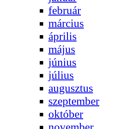
feb­ru­ár
már­ci­us
áp­ri­lis
má­jus
jú­ni­us
jú­li­us
au­gusz­tus
szep­tem­ber
ok­tó­ber
no­vem­ber