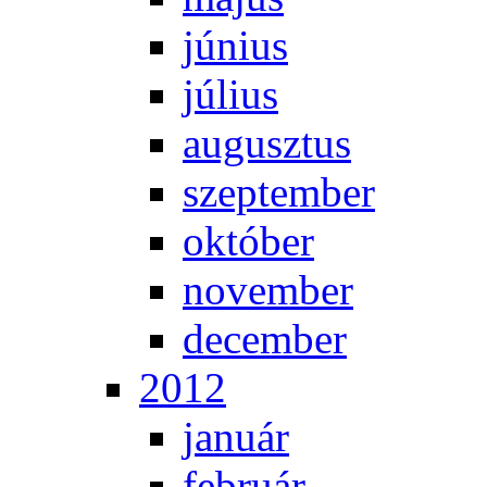
jú­ni­us
jú­li­us
au­gusz­tus
szep­tem­ber
ok­tó­ber
no­vem­ber
de­cem­ber
2012
ja­nu­ár
feb­ru­ár