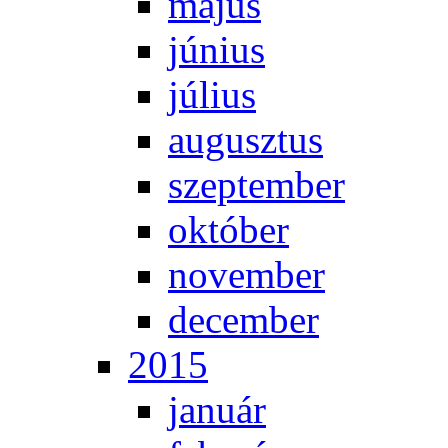
má­jus
jú­ni­us
jú­li­us
au­gusz­tus
szep­tem­ber
ok­tó­ber
no­vem­ber
de­cem­ber
2015
ja­nu­ár