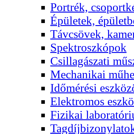
Port­rék, cso­port­k
Épü­le­tek, épü­let­b
Táv­csö­vek, ka­me­
Spekt­rosz­kó­pok
Csil­la­gá­sza­ti mű­
Me­cha­ni­kai mű­h
Idő­mé­ré­si esz­kö­
Elekt­ro­mos esz­kö
Fi­zi­kai la­bo­ra­tó­r
Tag­díj­bi­zony­la­to