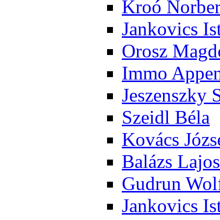
Kroó Nor­ber
Jan­ko­vics Is
Orosz Mag­do
Im­mo Ap­pen­
Je­szensz­ky 
Szeidl Bé­la
Ko­vács Jó­zs
Ba­lázs La­jos
Gud­run Wolf
Jan­ko­vics Is