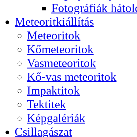
Fo­tog­rá­fi­ák hát­ol­
Me­te­o­rit­ki­ál­lí­tás
Me­te­o­ri­tok
Kő­me­te­o­ri­tok
Vas­me­te­o­ri­tok
Kő-vas me­te­o­ri­tok
Imp­ak­ti­tok
Tek­ti­tek
Kép­ga­lé­ri­ák
Csil­la­gá­szat