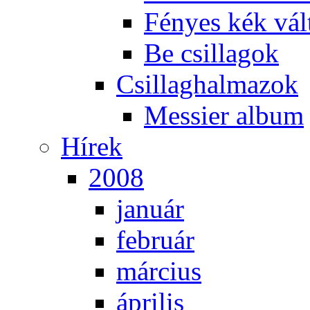
Fé­nyes kék vál­
Be csil­la­gok
Csil­lag­hal­ma­zok
Mes­si­er al­bum
Hí­rek
2008
ja­nu­ár
feb­ru­ár
már­ci­us
áp­ri­lis