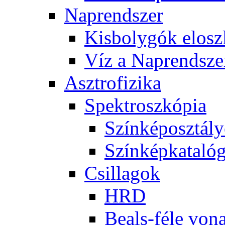
Nap­rend­szer
Kis­boly­gók el­osz­
Víz a Nap­rend­sze
Aszt­ro­fi­zi­ka
Spekt­rosz­kó­pia
Szín­kép­osz­tá­l
Szín­kép­ka­ta­ló­
Csil­la­gok
HRD
Be­als-fé­le vo­na