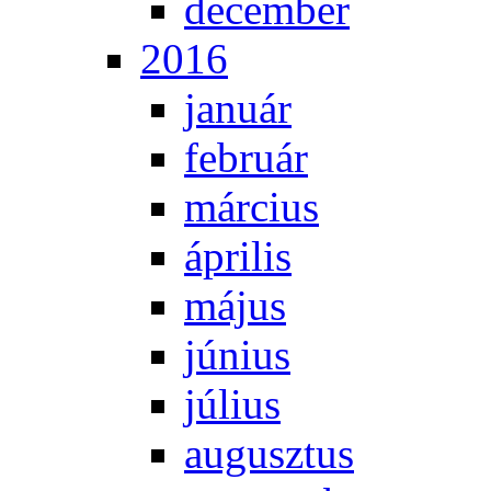
de­cem­ber
2016
ja­nu­ár
feb­ru­ár
már­ci­us
áp­ri­lis
má­jus
jú­ni­us
jú­li­us
au­gusz­tus