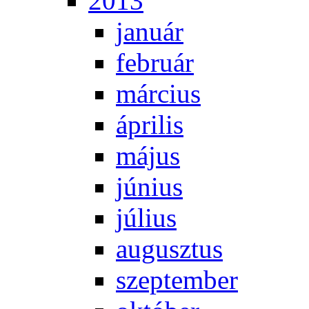
2013
ja­nu­ár
feb­ru­ár
már­ci­us
áp­ri­lis
má­jus
jú­ni­us
jú­li­us
au­gusz­tus
szep­tem­ber