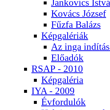
Jan­ko­vics Ist­v
Ko­vács Jó­zsef
Fűz­fa Ba­lázs
Kép­ga­lé­ri­ák
Az in­ga in­dí­tá­
Elő­adók
RSAP - 2010
Kép­ga­lé­ria
IYA - 2009
Év­for­du­lók