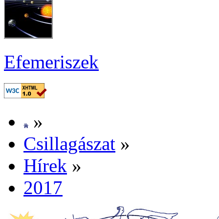
Efe­me­ri­szek
»
Csil­la­gá­szat
»
Hí­rek
»
2017