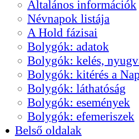
Ál­ta­lá­nos in­for­má­ci­ók
Név­na­pok lis­tá­ja
A Hold fá­zi­sai
Boly­gók: ada­tok
Boly­gók: ke­lés, nyug­v
Boly­gók: ki­té­rés a Nap
Boly­gók: lát­ha­tó­ság
Boly­gók: ese­mé­nyek
Boly­gók: efe­me­ri­szek
Bel­ső ol­da­lak