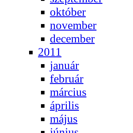
ok­tó­ber
no­vem­ber
de­cem­ber
2011
ja­nu­ár
feb­ru­ár
már­ci­us
áp­ri­lis
má­jus
jú­ni­us