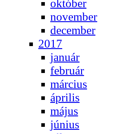
ok­tó­ber
no­vem­ber
de­cem­ber
2017
ja­nu­ár
feb­ru­ár
már­ci­us
áp­ri­lis
má­jus
jú­ni­us