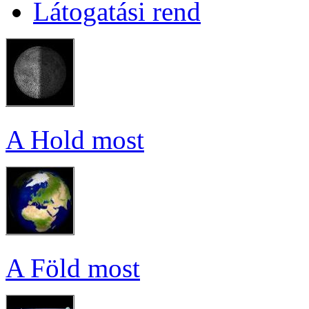
Lá­to­ga­tá­si rend
A Hold most
A Föld most