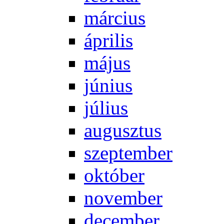
már­ci­us
áp­ri­lis
má­jus
jú­ni­us
jú­li­us
au­gusz­tus
szep­tem­ber
ok­tó­ber
no­vem­ber
de­cem­ber