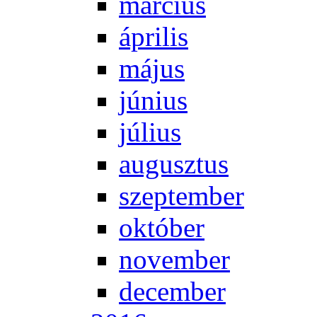
már­ci­us
áp­ri­lis
má­jus
jú­ni­us
jú­li­us
au­gusz­tus
szep­tem­ber
ok­tó­ber
no­vem­ber
de­cem­ber