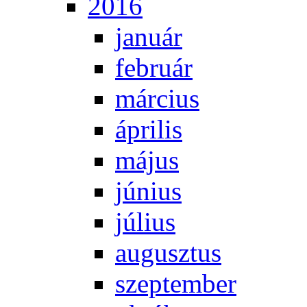
2016
ja­nu­ár
feb­ru­ár
már­ci­us
áp­ri­lis
má­jus
jú­ni­us
jú­li­us
au­gusz­tus
szep­tem­ber