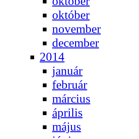
ok­tó­ber
ok­tó­ber
no­vem­ber
de­cem­ber
2014
ja­nu­ár
feb­ru­ár
már­ci­us
áp­ri­lis
má­jus