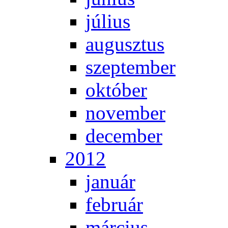
jú­li­us
au­gusz­tus
szep­tem­ber
ok­tó­ber
no­vem­ber
de­cem­ber
2012
ja­nu­ár
feb­ru­ár
már­ci­us