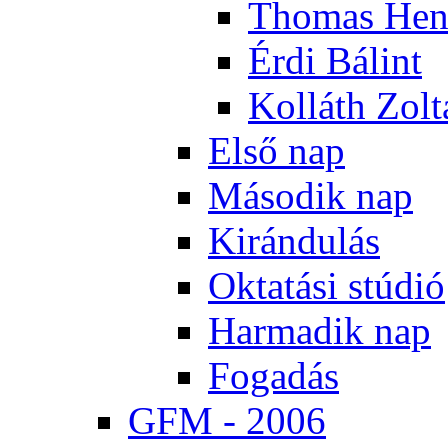
Tho­mas Hen
Ér­di Bá­lint
Kol­láth Zol­
El­ső nap
Má­so­dik nap
Ki­rán­du­lás
Ok­ta­tá­si stú­dió
Har­ma­dik nap
Fo­ga­dás
GFM - 2006