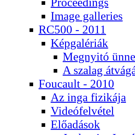
Pro­ce­e­dings
Image gal­le­ri­es
RC500 - 2011
Kép­ga­lé­ri­ák
Meg­nyi­tó ün­ne
A sza­lag át­vá­gá
Fo­u­ca­ult - 2010
Az in­ga fi­zi­ká­ja
Vi­de­ó­fel­vé­tel
Elő­adá­sok