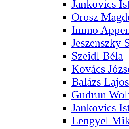
Jan­ko­vics Is
Orosz Mag­do
Im­mo Ap­pen­
Je­szensz­ky 
Szeidl Bé­la
Ko­vács Jó­zs
Ba­lázs La­jos
Gud­run Wolf
Jan­ko­vics Is
Len­gyel Mik