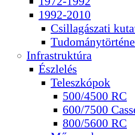
1972-1992
1992-2010
Csil­la­gá­sza­ti ku­ta
Tu­do­mány­tör­té­ne
Inf­ra­struk­tú­ra
Ész­le­lés
Te­lesz­kó­pok
500/4500 RC
600/7500 Cas­se
800/5600 RC