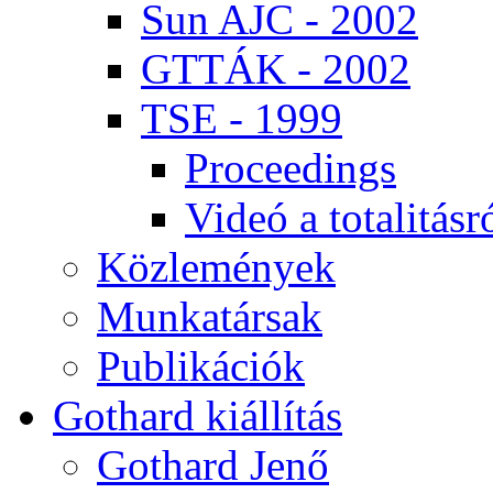
Sun AJC - 2002
GT­TÁK - 2002
TSE - 1999
Pro­ce­e­dings
Vi­deó a to­ta­li­tás­r
Köz­le­mé­nyek
Mun­ka­tár­sak
Pub­li­ká­ci­ók
Got­hard ki­ál­lí­tás
Got­hard Je­nő