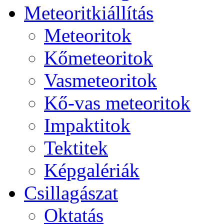
Me­te­o­rit­ki­ál­lí­tás
Me­te­o­ri­tok
Kő­me­te­o­ri­tok
Vas­me­te­o­ri­tok
Kő-vas me­te­o­ri­tok
Imp­ak­ti­tok
Tek­ti­tek
Kép­ga­lé­ri­ák
Csil­la­gá­szat
Ok­ta­tás