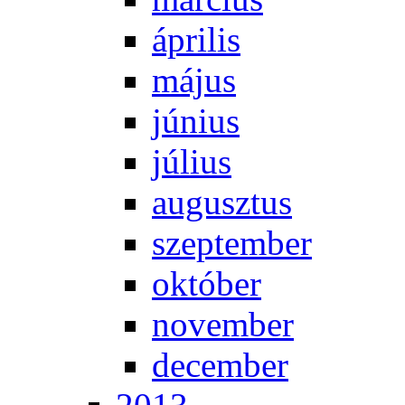
áp­ri­lis
má­jus
jú­ni­us
jú­li­us
au­gusz­tus
szep­tem­ber
ok­tó­ber
no­vem­ber
de­cem­ber