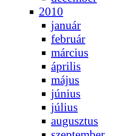
2010
ja­nu­ár
feb­ru­ár
már­ci­us
áp­ri­lis
má­jus
jú­ni­us
jú­li­us
au­gusz­tus
szep­tem­ber