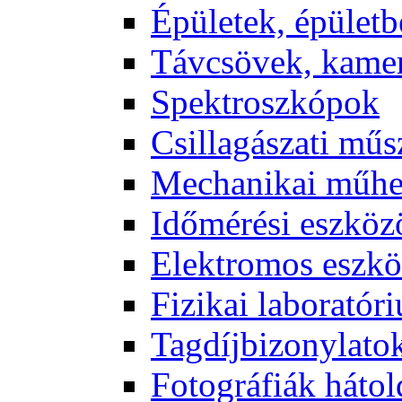
Épü­le­tek, épü­let­b
Táv­csö­vek, ka­me­
Spekt­rosz­kó­pok
Csil­la­gá­sza­ti mű­
Me­cha­ni­kai mű­h
Idő­mé­ré­si esz­kö­
Elekt­ro­mos esz­kö
Fi­zi­kai la­bo­ra­tó­r
Tag­díj­bi­zony­la­to
Fo­tog­rá­fi­ák hát­ol­