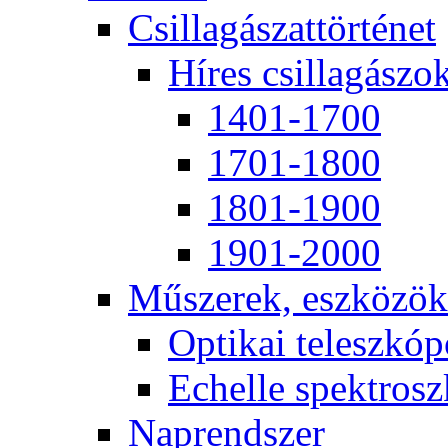
Csil­la­gá­szat­tör­té­net
Hí­res csil­la­gá­szo
1401-1700
1701-1800
1801-1900
1901-2000
Mű­sze­rek, esz­kö­zök
Op­ti­kai te­lesz­kó­
Echel­le spekt­rosz­
Nap­rend­szer