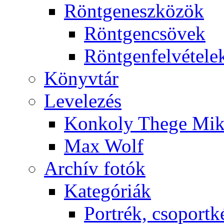
Rönt­gen­esz­kö­zök
Rönt­gen­csö­vek
Rönt­gen­fel­vé­te­le
Könyv­tár
Le­ve­le­zés
Kon­koly The­ge Mik­
Max Wolf
Ar­chív fo­tók
Ka­te­gó­ri­ák
Port­rék, cso­port­k