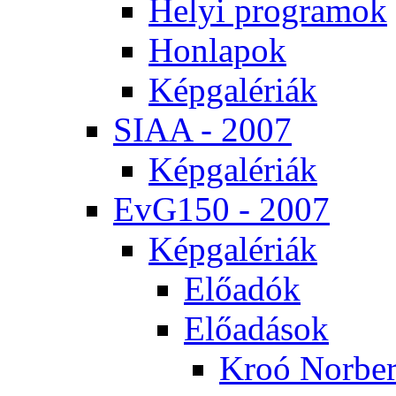
He­lyi prog­ra­mok
Hon­la­pok
Kép­ga­lé­ri­ák
SI­AA - 2007
Kép­ga­lé­ri­ák
EvG150 - 2007
Kép­ga­lé­ri­ák
Elő­adók
Elő­adá­sok
Kroó Nor­ber