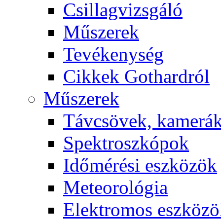
Csil­lag­vizs­gá­ló
Mű­sze­rek
Te­vé­keny­ség
Cik­kek Got­hard­ról
Mű­sze­rek
Táv­csö­vek, ka­me­rá
Spekt­rosz­kó­pok
Idő­mé­ré­si esz­kö­zök
Me­te­o­ro­ló­gia
Elekt­ro­mos esz­kö­z