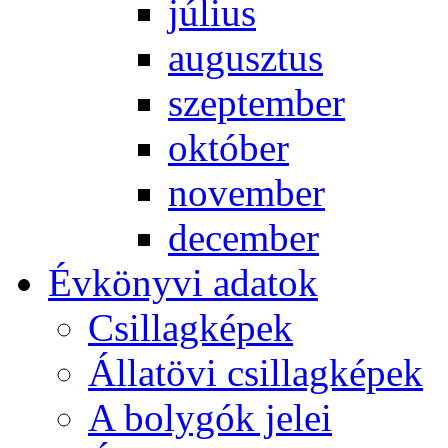
jú­li­us
au­gusz­tus
szep­tem­ber
ok­tó­ber
no­vem­ber
de­cem­ber
Év­köny­vi ada­tok
Csil­lag­ké­pek
Ál­lat­övi csil­lag­ké­pek
A boly­gók je­lei