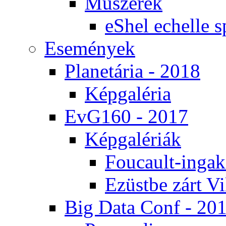
Mű­sze­rek
eS­hel echel­le s
Ese­mé­nyek
Pla­ne­tá­ria - 2018
Kép­ga­lé­ria
EvG160 - 2017
Kép­ga­lé­ri­ák
Fo­u­ca­ult-in­ga­kí
Ezüst­be zárt Vi
Big Da­ta Conf - 20