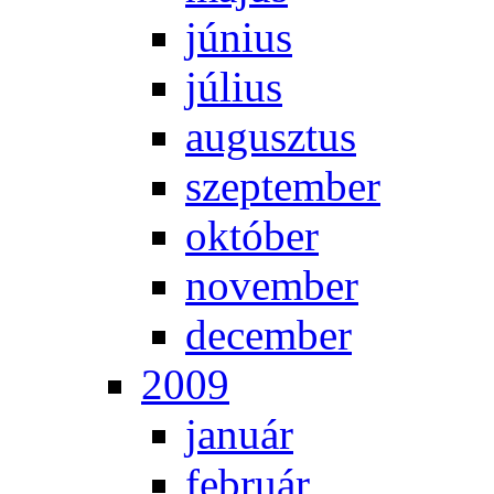
jú­ni­us
jú­li­us
au­gusz­tus
szep­tem­ber
ok­tó­ber
no­vem­ber
de­cem­ber
2009
ja­nu­ár
feb­ru­ár