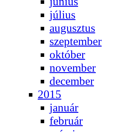
jú­ni­us
jú­li­us
au­gusz­tus
szep­tem­ber
ok­tó­ber
no­vem­ber
de­cem­ber
2015
ja­nu­ár
feb­ru­ár