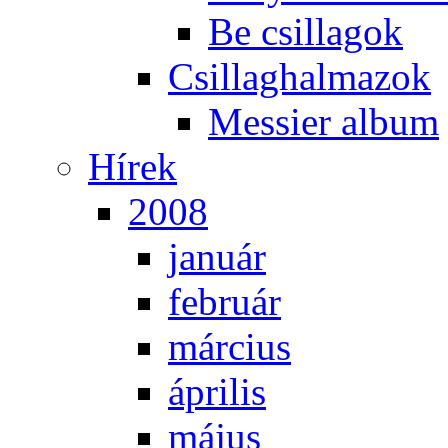
Be csil­la­gok
Csil­lag­hal­ma­zok
Mes­si­er al­bum
Hí­rek
2008
ja­nu­ár
feb­ru­ár
már­ci­us
áp­ri­lis
má­jus