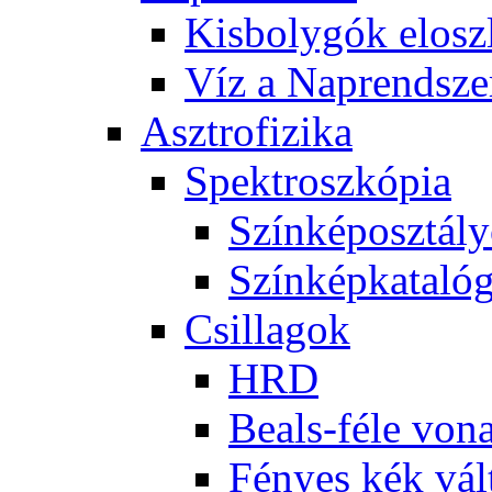
Kis­boly­gók el­osz­
Víz a Nap­rend­sze
Aszt­ro­fi­zi­ka
Spekt­rosz­kó­pia
Szín­kép­osz­tá­l
Szín­kép­ka­ta­ló­
Csil­la­gok
HRD
Be­als-fé­le vo­na
Fé­nyes kék vál­