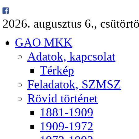
2026. au­gusz­tus 6., csü­tör­tö
GAO MKK
Ada­tok, kap­cso­lat
Tér­kép
Fel­ada­tok, SZMSZ
Rö­vid tör­té­net
1881-1909
1909-1972