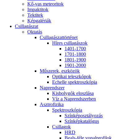
Kő-vas me­te­o­ri­tok
Imp­ak­ti­tok
Tek­ti­tek
Kép­ga­lé­ri­ák
Csil­la­gá­szat
Ok­ta­tás
Csil­la­gá­szat­tör­té­net
Hí­res csil­la­gá­szok
1401-1700
1701-1800
1801-1900
1901-2000
Mű­sze­rek, esz­kö­zök
Op­ti­kai te­lesz­kó­pok
Echel­le spekt­rosz­kó­pia
Nap­rend­szer
Kis­boly­gók el­osz­lá­sa
Víz a Nap­rend­szer­ben
Aszt­ro­fi­zi­ka
Spekt­rosz­kó­pia
Szín­kép­osz­tá­lyo­zás
Szín­kép­ka­ta­ló­gus
Csil­la­gok
HRD
Be­als-fé­le vo­nal­pro­fi­lok