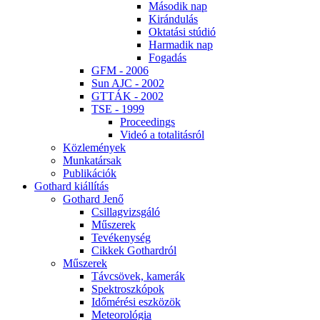
Má­so­dik nap
Ki­rán­du­lás
Ok­ta­tá­si stú­dió
Har­ma­dik nap
Fo­ga­dás
GFM - 2006
Sun AJC - 2002
GT­TÁK - 2002
TSE - 1999
Pro­ce­e­dings
Vi­deó a to­ta­li­tás­ról
Köz­le­mé­nyek
Mun­ka­tár­sak
Pub­li­ká­ci­ók
Got­hard ki­ál­lí­tás
Got­hard Je­nő
Csil­lag­vizs­gá­ló
Mű­sze­rek
Te­vé­keny­ség
Cik­kek Got­hard­ról
Mű­sze­rek
Táv­csö­vek, ka­me­rák
Spekt­rosz­kó­pok
Idő­mé­ré­si esz­kö­zök
Me­te­o­ro­ló­gia