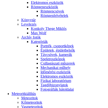
Elekt­ro­mos esz­kö­zök
Rönt­gen­esz­kö­zök
Rönt­gen­csö­vek
Rönt­gen­fel­vé­te­lek
Könyv­tár
Le­ve­le­zés
Kon­koly The­ge Mik­lós
Max Wolf
Ar­chív fo­tók
Ka­te­gó­ri­ák
Port­rék, cso­port­ké­pek
Épü­le­tek, épü­let­bel­sők
Táv­csö­vek, ka­me­rák
Spekt­rosz­kó­pok
Csil­la­gá­sza­ti mű­sze­rek
Me­cha­ni­kai mű­hely
Idő­mé­ré­si esz­kö­zök
Elekt­ro­mos esz­kö­zök
Fi­zi­kai la­bo­ra­tó­ri­um
Tag­díj­bi­zony­la­tok
Fo­tog­rá­fi­ák hát­ol­da­lai
Me­te­o­rit­ki­ál­lí­tás
Me­te­o­ri­tok
Kő­me­te­o­ri­tok
Vas­me­te­o­ri­tok