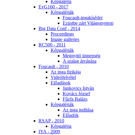
Kép­ga­lé­ria
EvG160 - 2017
Kép­ga­lé­ri­ák
Fo­u­ca­ult-in­ga­kí­sér­let
Ezüst­be zárt Vi­lág­egye­tem
Big Da­ta Conf - 2014
Pro­ce­e­dings
Image gal­le­ri­es
RC500 - 2011
Kép­ga­lé­ri­ák
Meg­nyi­tó ün­nep­ség
A sza­lag át­vá­gá­sa
Fo­u­ca­ult - 2010
Az in­ga fi­zi­ká­ja
Vi­de­ó­fel­vé­tel
Elő­adá­sok
Jan­ko­vics Ist­ván
Ko­vács Jó­zsef
Fűz­fa Ba­lázs
Kép­ga­lé­ri­ák
Az in­ga in­dí­tá­sa
Elő­adók
RSAP - 2010
Kép­ga­lé­ria
IYA - 2009