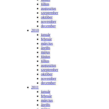
jú­li­us
au­gusz­tus
szep­tem­ber
ok­tó­ber
no­vem­ber
de­cem­ber
2010
ja­nu­ár
feb­ru­ár
már­ci­us
áp­ri­lis
má­jus
jú­ni­us
jú­li­us
au­gusz­tus
szep­tem­ber
ok­tó­ber
no­vem­ber
de­cem­ber
2011
ja­nu­ár
feb­ru­ár
már­ci­us
áp­ri­lis