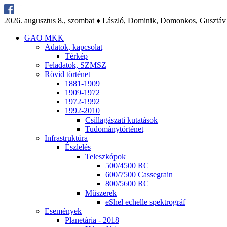
2026. au­gusz­tus 8., szom­bat ♦ Lász­ló, Do­mi­nik, Do­mon­kos, Gusz­táv
GAO MKK
Ada­tok, kap­cso­lat
Tér­kép
Fel­ada­tok, SZMSZ
Rö­vid tör­té­net
1881-1909
1909-1972
1972-1992
1992-2010
Csil­la­gá­sza­ti ku­ta­tá­sok
Tu­do­mány­tör­té­net
Inf­ra­struk­tú­ra
Ész­le­lés
Te­lesz­kó­pok
500/4500 RC
600/7500 Cas­seg­ra­in
800/5600 RC
Mű­sze­rek
eS­hel echel­le spekt­ro­gráf
Ese­mé­nyek
Pla­ne­tá­ria - 2018