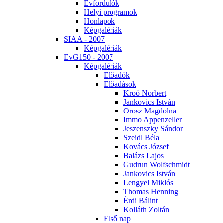
Év­for­du­lók
He­lyi prog­ra­mok
Hon­la­pok
Kép­ga­lé­ri­ák
SI­AA - 2007
Kép­ga­lé­ri­ák
EvG150 - 2007
Kép­ga­lé­ri­ák
Elő­adók
Elő­adá­sok
Kroó Nor­bert
Jan­ko­vics Ist­ván
Orosz Mag­dol­na
Im­mo Ap­pen­zel­ler
Je­szensz­ky Sán­dor
Szeidl Bé­la
Ko­vács Jó­zsef
Ba­lázs La­jos
Gud­run Wolfsch­midt
Jan­ko­vics Ist­ván
Len­gyel Mik­lós
Tho­mas Hen­ning
Ér­di Bá­lint
Kol­láth Zol­tán
El­ső nap