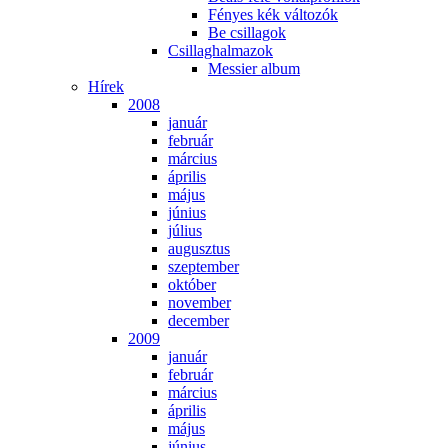
Fé­nyes kék vál­to­zók
Be csil­la­gok
Csil­lag­hal­ma­zok
Mes­si­er al­bum
Hí­rek
2008
ja­nu­ár
feb­ru­ár
már­ci­us
áp­ri­lis
má­jus
jú­ni­us
jú­li­us
au­gusz­tus
szep­tem­ber
ok­tó­ber
no­vem­ber
de­cem­ber
2009
ja­nu­ár
feb­ru­ár
már­ci­us
áp­ri­lis
má­jus
jú­ni­us