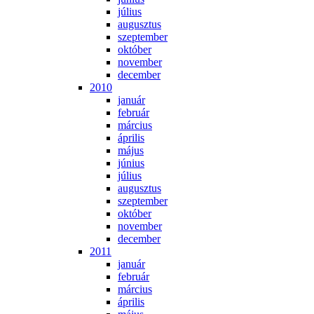
jú­li­us
au­gusz­tus
szep­tem­ber
ok­tó­ber
no­vem­ber
de­cem­ber
2010
ja­nu­ár
feb­ru­ár
már­ci­us
áp­ri­lis
má­jus
jú­ni­us
jú­li­us
au­gusz­tus
szep­tem­ber
ok­tó­ber
no­vem­ber
de­cem­ber
2011
ja­nu­ár
feb­ru­ár
már­ci­us
áp­ri­lis