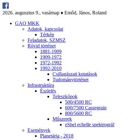
2026. au­gusz­tus 9., va­sár­nap ♦ Emőd, Já­nos, Ro­land
GAO MKK
Ada­tok, kap­cso­lat
Tér­kép
Fel­ada­tok, SZMSZ
Rö­vid tör­té­net
1881-1909
1909-1972
1972-1992
1992-2010
Csil­la­gá­sza­ti ku­ta­tá­sok
Tu­do­mány­tör­té­net
Inf­ra­struk­tú­ra
Ész­le­lés
Te­lesz­kó­pok
500/4500 RC
600/7500 Cas­seg­ra­in
800/5600 RC
Mű­sze­rek
eS­hel echel­le spekt­ro­gráf
Ese­mé­nyek
Pla­ne­tá­ria - 2018