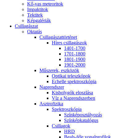
Kő-vas me­te­o­ri­tok
Imp­ak­ti­tok
Tek­ti­tek
Kép­ga­lé­ri­ák
Csil­la­gá­szat
Ok­ta­tás
Csil­la­gá­szat­tör­té­net
Hí­res csil­la­gá­szok
1401-1700
1701-1800
1801-1900
1901-2000
Mű­sze­rek, esz­kö­zök
Op­ti­kai te­lesz­kó­pok
Echel­le spekt­rosz­kó­pia
Nap­rend­szer
Kis­boly­gók el­osz­lá­sa
Víz a Nap­rend­szer­ben
Aszt­ro­fi­zi­ka
Spekt­rosz­kó­pia
Szín­kép­osz­tá­lyo­zás
Szín­kép­ka­ta­ló­gus
Csil­la­gok
HRD
Be­als-fé­le vo­nal­pro­fi­lok