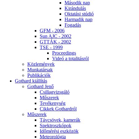
Má­so­dik nap
Ki­rán­du­lás
Ok­ta­tá­si stú­dió
Har­ma­dik nap
Fo­ga­dás
GFM - 2006
Sun AJC - 2002
GT­TÁK - 2002
TSE - 1999
Pro­ce­e­dings
Vi­deó a to­ta­li­tás­ról
Köz­le­mé­nyek
Mun­ka­tár­sak
Pub­li­ká­ci­ók
Got­hard ki­ál­lí­tás
Got­hard Je­nő
Csil­lag­vizs­gá­ló
Mű­sze­rek
Te­vé­keny­ség
Cik­kek Got­hard­ról
Mű­sze­rek
Táv­csö­vek, ka­me­rák
Spekt­rosz­kó­pok
Idő­mé­ré­si esz­kö­zök
Me­te­o­ro­ló­gia