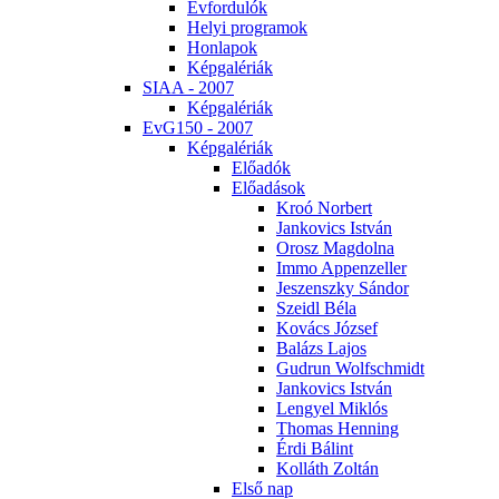
Év­for­du­lók
He­lyi prog­ra­mok
Hon­la­pok
Kép­ga­lé­ri­ák
SI­AA - 2007
Kép­ga­lé­ri­ák
EvG150 - 2007
Kép­ga­lé­ri­ák
Elő­adók
Elő­adá­sok
Kroó Nor­bert
Jan­ko­vics Ist­ván
Orosz Mag­dol­na
Im­mo Ap­pen­zel­ler
Je­szensz­ky Sán­dor
Szeidl Bé­la
Ko­vács Jó­zsef
Ba­lázs La­jos
Gud­run Wolfsch­midt
Jan­ko­vics Ist­ván
Len­gyel Mik­lós
Tho­mas Hen­ning
Ér­di Bá­lint
Kol­láth Zol­tán
El­ső nap