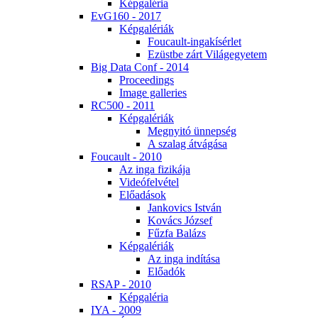
Kép­ga­lé­ria
EvG160 - 2017
Kép­ga­lé­ri­ák
Fo­u­ca­ult-in­ga­kí­sér­let
Ezüst­be zárt Vi­lág­egye­tem
Big Da­ta Conf - 2014
Pro­ce­e­dings
Image gal­le­ri­es
RC500 - 2011
Kép­ga­lé­ri­ák
Meg­nyi­tó ün­nep­ség
A sza­lag át­vá­gá­sa
Fo­u­ca­ult - 2010
Az in­ga fi­zi­ká­ja
Vi­de­ó­fel­vé­tel
Elő­adá­sok
Jan­ko­vics Ist­ván
Ko­vács Jó­zsef
Fűz­fa Ba­lázs
Kép­ga­lé­ri­ák
Az in­ga in­dí­tá­sa
Elő­adók
RSAP - 2010
Kép­ga­lé­ria
IYA - 2009