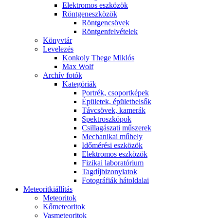
Elekt­ro­mos esz­kö­zök
Rönt­gen­esz­kö­zök
Rönt­gen­csö­vek
Rönt­gen­fel­vé­te­lek
Könyv­tár
Le­ve­le­zés
Kon­koly The­ge Mik­lós
Max Wolf
Ar­chív fo­tók
Ka­te­gó­ri­ák
Port­rék, cso­port­ké­pek
Épü­le­tek, épü­let­bel­sők
Táv­csö­vek, ka­me­rák
Spekt­rosz­kó­pok
Csil­la­gá­sza­ti mű­sze­rek
Me­cha­ni­kai mű­hely
Idő­mé­ré­si esz­kö­zök
Elekt­ro­mos esz­kö­zök
Fi­zi­kai la­bo­ra­tó­ri­um
Tag­díj­bi­zony­la­tok
Fo­tog­rá­fi­ák hát­ol­da­lai
Me­te­o­rit­ki­ál­lí­tás
Me­te­o­ri­tok
Kő­me­te­o­ri­tok
Vas­me­te­o­ri­tok