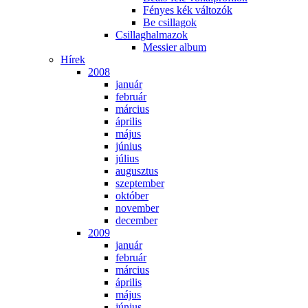
Fé­nyes kék vál­to­zók
Be csil­la­gok
Csil­lag­hal­ma­zok
Mes­si­er al­bum
Hí­rek
2008
ja­nu­ár
feb­ru­ár
már­ci­us
áp­ri­lis
má­jus
jú­ni­us
jú­li­us
au­gusz­tus
szep­tem­ber
ok­tó­ber
no­vem­ber
de­cem­ber
2009
ja­nu­ár
feb­ru­ár
már­ci­us
áp­ri­lis
má­jus
jú­ni­us