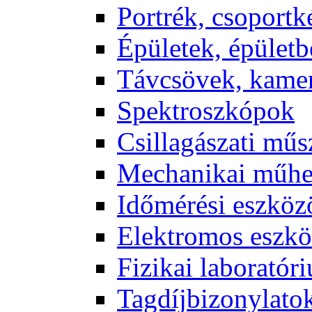
Port­rék, cso­port­k
Épü­le­tek, épü­let­b
Táv­csö­vek, ka­me­
Spekt­rosz­kó­pok
Csil­la­gá­sza­ti mű­
Me­cha­ni­kai mű­h
Idő­mé­ré­si esz­kö­
Elekt­ro­mos esz­kö
Fi­zi­kai la­bo­ra­tó­r
Tag­díj­bi­zony­la­to