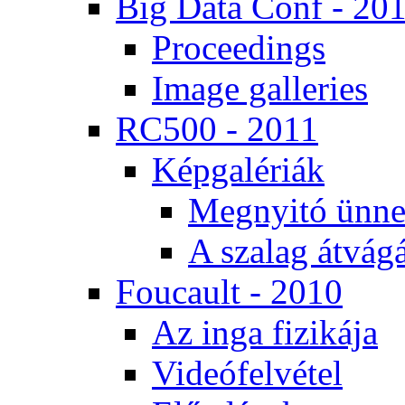
Big Da­ta Conf - 20
Pro­ce­e­dings
Image gal­le­ri­es
RC500 - 2011
Kép­ga­lé­ri­ák
Meg­nyi­tó ün­ne
A sza­lag át­vá­gá
Fo­u­ca­ult - 2010
Az in­ga fi­zi­ká­ja
Vi­de­ó­fel­vé­tel