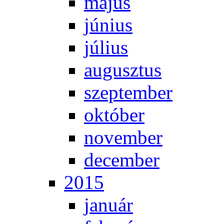
má­jus
jú­ni­us
jú­li­us
au­gusz­tus
szep­tem­ber
ok­tó­ber
no­vem­ber
de­cem­ber
2015
ja­nu­ár