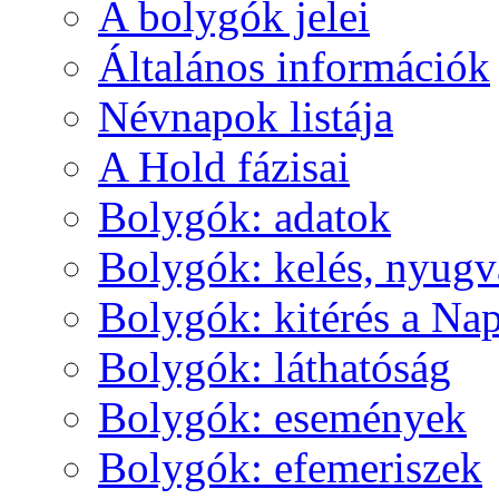
A boly­gók je­lei
Ál­ta­lá­nos in­for­má­ci­ók
Név­na­pok lis­tá­ja
A Hold fá­zi­sai
Boly­gók: ada­tok
Boly­gók: ke­lés, nyug­v
Boly­gók: ki­té­rés a Nap
Boly­gók: lát­ha­tó­ság
Boly­gók: ese­mé­nyek
Boly­gók: efe­me­ri­szek