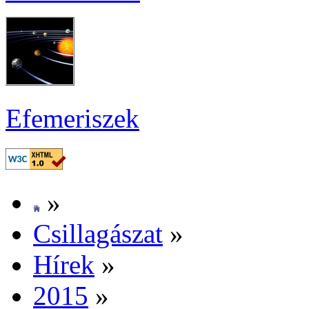
Efe­me­ri­szek
»
Csil­la­gá­szat
»
Hí­rek
»
2015
»