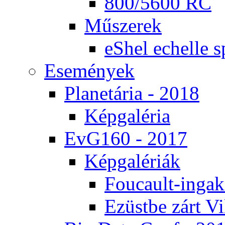
800/5600 RC
Mű­sze­rek
eS­hel echel­le s
Ese­mé­nyek
Pla­ne­tá­ria - 2018
Kép­ga­lé­ria
EvG160 - 2017
Kép­ga­lé­ri­ák
Fo­u­ca­ult-in­ga­kí
Ezüst­be zárt Vi