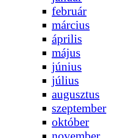
feb­ru­ár
már­ci­us
áp­ri­lis
má­jus
jú­ni­us
jú­li­us
au­gusz­tus
szep­tem­ber
ok­tó­ber
no­vem­ber