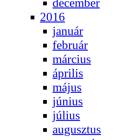
de­cem­ber
2016
ja­nu­ár
feb­ru­ár
már­ci­us
áp­ri­lis
má­jus
jú­ni­us
jú­li­us
au­gusz­tus