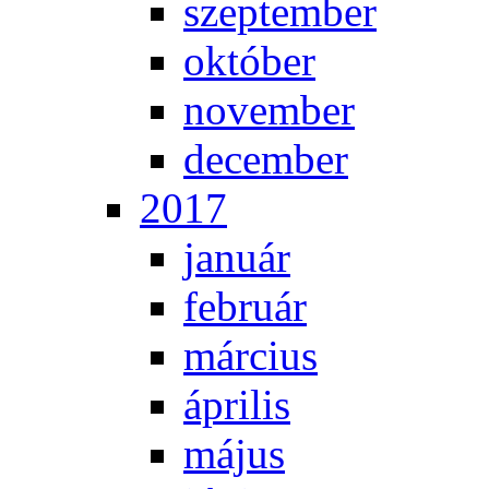
szep­tem­ber
ok­tó­ber
no­vem­ber
de­cem­ber
2017
ja­nu­ár
feb­ru­ár
már­ci­us
áp­ri­lis
má­jus