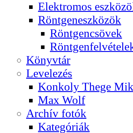
Elekt­ro­mos esz­kö­z
Rönt­gen­esz­kö­zök
Rönt­gen­csö­vek
Rönt­gen­fel­vé­te­le
Könyv­tár
Le­ve­le­zés
Kon­koly The­ge Mik­
Max Wolf
Ar­chív fo­tók
Ka­te­gó­ri­ák