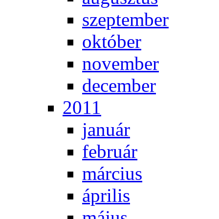
szep­tem­ber
ok­tó­ber
no­vem­ber
de­cem­ber
2011
ja­nu­ár
feb­ru­ár
már­ci­us
áp­ri­lis
má­jus