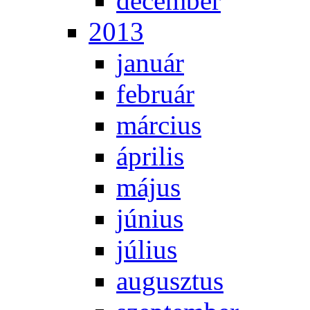
de­cem­ber
2013
ja­nu­ár
feb­ru­ár
már­ci­us
áp­ri­lis
má­jus
jú­ni­us
jú­li­us
au­gusz­tus