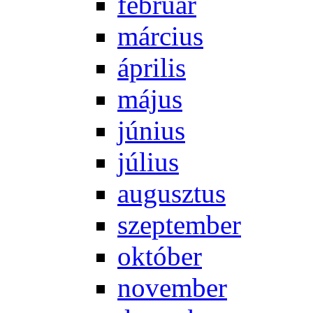
feb­ru­ár
már­ci­us
áp­ri­lis
má­jus
jú­ni­us
jú­li­us
au­gusz­tus
szep­tem­ber
ok­tó­ber
no­vem­ber