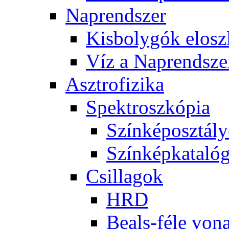
Nap­rend­szer
Kis­boly­gók el­osz­
Víz a Nap­rend­sze
Aszt­ro­fi­zi­ka
Spekt­rosz­kó­pia
Szín­kép­osz­tá­l
Szín­kép­ka­ta­ló­
Csil­la­gok
HRD
Be­als-fé­le vo­na