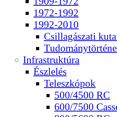
1909-1972
1972-1992
1992-2010
Csil­la­gá­sza­ti ku­ta
Tu­do­mány­tör­té­ne
Inf­ra­struk­tú­ra
Ész­le­lés
Te­lesz­kó­pok
500/4500 RC
600/7500 Cas­se