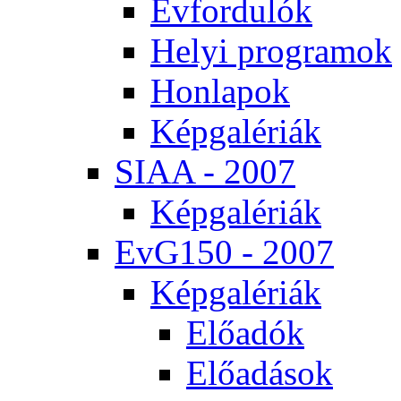
Év­for­du­lók
He­lyi prog­ra­mok
Hon­la­pok
Kép­ga­lé­ri­ák
SI­AA - 2007
Kép­ga­lé­ri­ák
EvG150 - 2007
Kép­ga­lé­ri­ák
Elő­adók
Elő­adá­sok