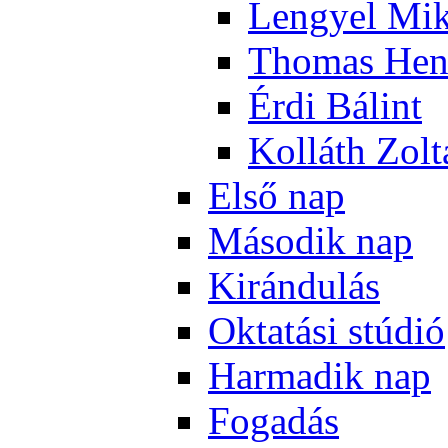
Len­gyel Mik
Tho­mas Hen
Ér­di Bá­lint
Kol­láth Zol­
El­ső nap
Má­so­dik nap
Ki­rán­du­lás
Ok­ta­tá­si stú­dió
Har­ma­dik nap
Fo­ga­dás