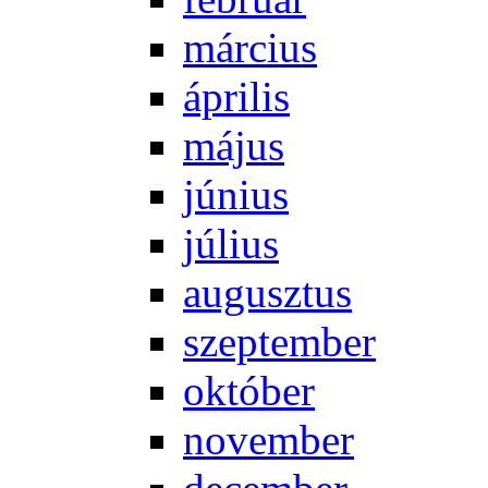
már­ci­us
áp­ri­lis
má­jus
jú­ni­us
jú­li­us
au­gusz­tus
szep­tem­ber
ok­tó­ber
no­vem­ber