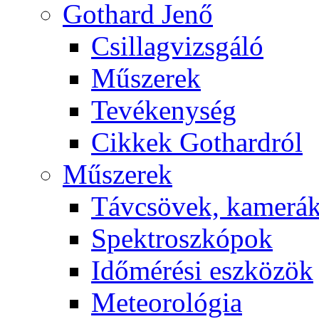
Got­hard Je­nő
Csil­lag­vizs­gá­ló
Mű­sze­rek
Te­vé­keny­ség
Cik­kek Got­hard­ról
Mű­sze­rek
Táv­csö­vek, ka­me­rá
Spekt­rosz­kó­pok
Idő­mé­ré­si esz­kö­zök
Me­te­o­ro­ló­gia