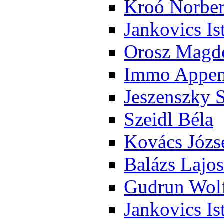
Kroó Nor­ber
Jan­ko­vics Is
Orosz Mag­do
Im­mo Ap­pen­
Je­szensz­ky 
Szeidl Bé­la
Ko­vács Jó­zs
Ba­lázs La­jos
Gud­run Wolf
Jan­ko­vics Is