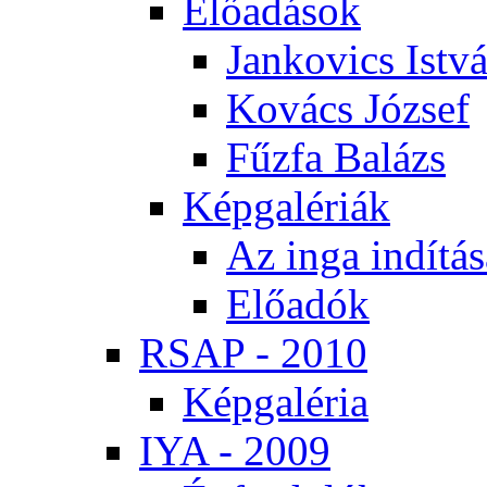
Elő­adá­sok
Jan­ko­vics Ist­v
Ko­vács Jó­zsef
Fűz­fa Ba­lázs
Kép­ga­lé­ri­ák
Az in­ga in­dí­tá­
Elő­adók
RSAP - 2010
Kép­ga­lé­ria
IYA - 2009