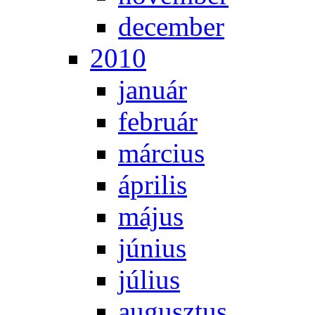
de­cem­ber
2010
ja­nu­ár
feb­ru­ár
már­ci­us
áp­ri­lis
má­jus
jú­ni­us
jú­li­us
au­gusz­tus