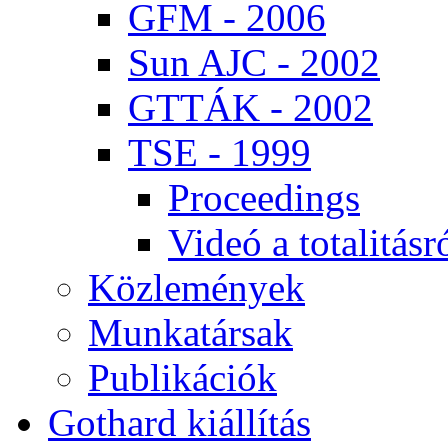
GFM - 2006
Sun AJC - 2002
GT­TÁK - 2002
TSE - 1999
Pro­ce­e­dings
Vi­deó a to­ta­li­tás­r
Köz­le­mé­nyek
Mun­ka­tár­sak
Pub­li­ká­ci­ók
Got­hard ki­ál­lí­tás