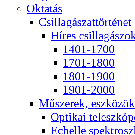
Ok­ta­tás
Csil­la­gá­szat­tör­té­net
Hí­res csil­la­gá­szo
1401-1700
1701-1800
1801-1900
1901-2000
Mű­sze­rek, esz­kö­zök
Op­ti­kai te­lesz­kó­
Echel­le spekt­rosz­