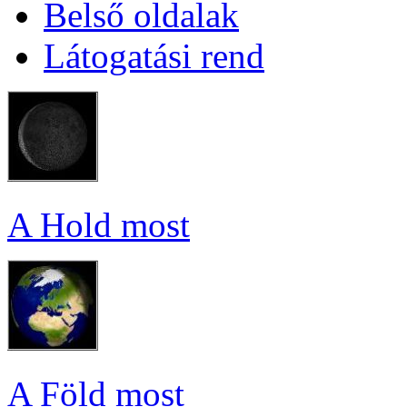
Bel­ső ol­da­lak
Lá­to­ga­tá­si rend
A Hold most
A Föld most