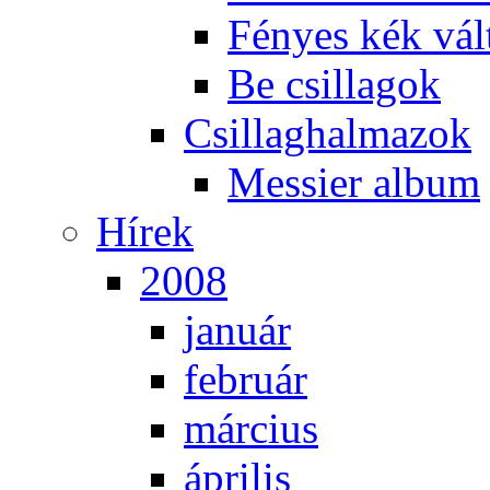
Fé­nyes kék vál­
Be csil­la­gok
Csil­lag­hal­ma­zok
Mes­si­er al­bum
Hí­rek
2008
ja­nu­ár
feb­ru­ár
már­ci­us
áp­ri­lis