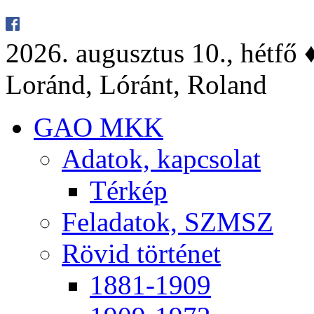
2026. au­gusz­tus 10., hét­fő ♦
Lo­ránd, Ló­ránt, Ro­land
GAO MKK
Ada­tok, kap­cso­lat
Tér­kép
Fel­ada­tok, SZMSZ
Rö­vid tör­té­net
1881-1909