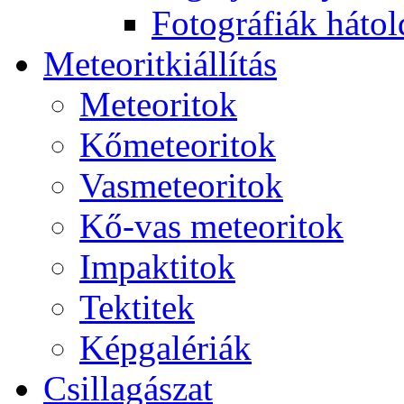
Fo­tog­rá­fi­ák hát­ol­
Me­te­o­rit­ki­ál­lí­tás
Me­te­o­ri­tok
Kő­me­te­o­ri­tok
Vas­me­te­o­ri­tok
Kő-vas me­te­o­ri­tok
Imp­ak­ti­tok
Tek­ti­tek
Kép­ga­lé­ri­ák
Csil­la­gá­szat