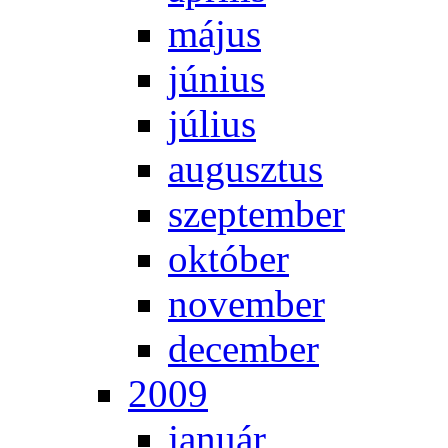
má­jus
jú­ni­us
jú­li­us
au­gusz­tus
szep­tem­ber
ok­tó­ber
no­vem­ber
de­cem­ber
2009
ja­nu­ár