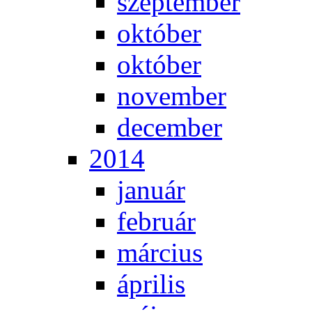
szep­tem­ber
ok­tó­ber
ok­tó­ber
no­vem­ber
de­cem­ber
2014
ja­nu­ár
feb­ru­ár
már­ci­us
áp­ri­lis