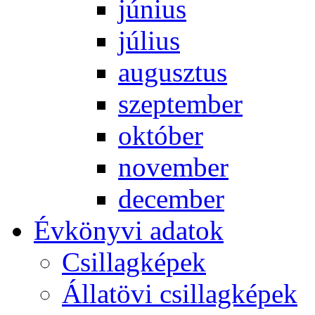
jú­ni­us
jú­li­us
au­gusz­tus
szep­tem­ber
ok­tó­ber
no­vem­ber
de­cem­ber
Év­köny­vi ada­tok
Csil­lag­ké­pek
Ál­lat­övi csil­lag­ké­pek