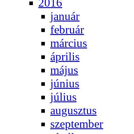
2016
ja­nu­ár
feb­ru­ár
már­ci­us
áp­ri­lis
má­jus
jú­ni­us
jú­li­us
au­gusz­tus
szep­tem­ber