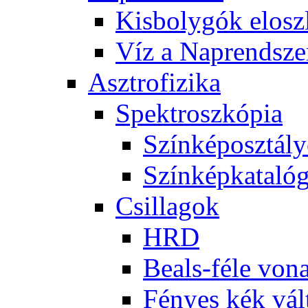
Kis­boly­gók el­osz­
Víz a Nap­rend­sze
Aszt­ro­fi­zi­ka
Spekt­rosz­kó­pia
Szín­kép­osz­tá­l
Szín­kép­ka­ta­ló­
Csil­la­gok
HRD
Be­als-fé­le vo­na
Fé­nyes kék vál­