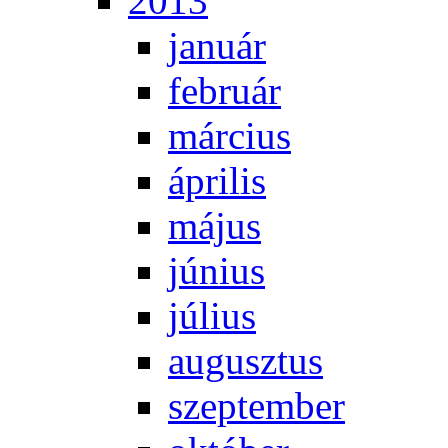
2013
ja­nu­ár
feb­ru­ár
már­ci­us
áp­ri­lis
má­jus
jú­ni­us
jú­li­us
au­gusz­tus
szep­tem­ber