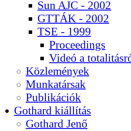
Sun AJC - 2002
GT­TÁK - 2002
TSE - 1999
Pro­ce­e­dings
Vi­deó a to­ta­li­tás­r
Köz­le­mé­nyek
Mun­ka­tár­sak
Pub­li­ká­ci­ók
Got­hard ki­ál­lí­tás
Got­hard Je­nő