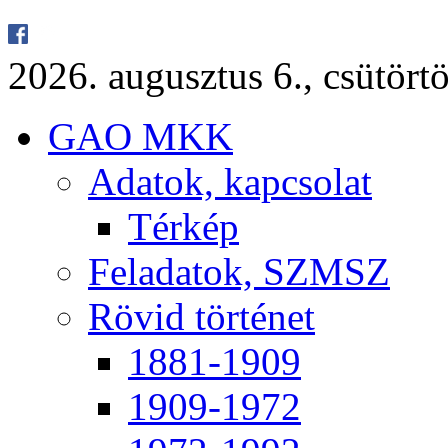
2026. au­gusz­tus 6., csü­tör­tö
GAO MKK
Ada­tok, kap­cso­lat
Tér­kép
Fel­ada­tok, SZMSZ
Rö­vid tör­té­net
1881-1909
1909-1972