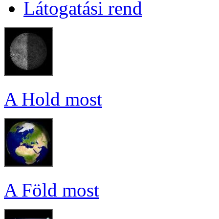
Lá­to­ga­tá­si rend
A Hold most
A Föld most