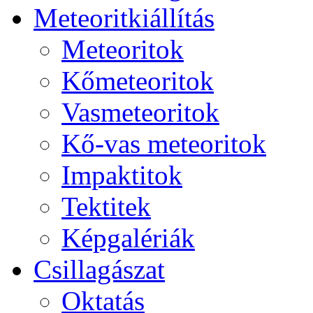
Me­te­o­rit­ki­ál­lí­tás
Me­te­o­ri­tok
Kő­me­te­o­ri­tok
Vas­me­te­o­ri­tok
Kő-vas me­te­o­ri­tok
Imp­ak­ti­tok
Tek­ti­tek
Kép­ga­lé­ri­ák
Csil­la­gá­szat
Ok­ta­tás