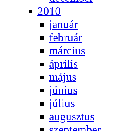
2010
ja­nu­ár
feb­ru­ár
már­ci­us
áp­ri­lis
má­jus
jú­ni­us
jú­li­us
au­gusz­tus
szep­tem­ber