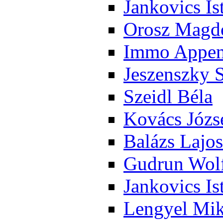
Jan­ko­vics Is
Orosz Mag­do
Im­mo Ap­pen­
Je­szensz­ky 
Szeidl Bé­la
Ko­vács Jó­zs
Ba­lázs La­jos
Gud­run Wolf
Jan­ko­vics Is
Len­gyel Mik