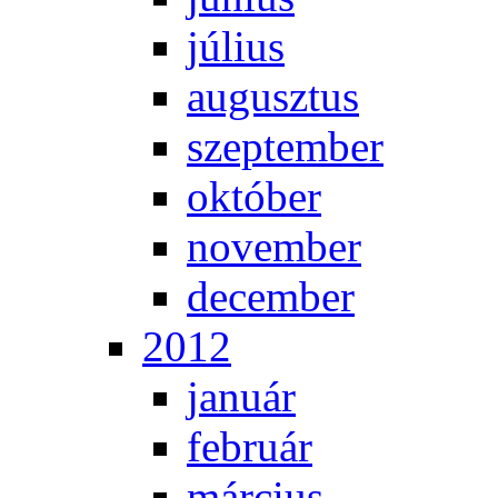
jú­li­us
au­gusz­tus
szep­tem­ber
ok­tó­ber
no­vem­ber
de­cem­ber
2012
ja­nu­ár
feb­ru­ár
már­ci­us