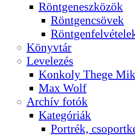
Rönt­gen­esz­kö­zök
Rönt­gen­csö­vek
Rönt­gen­fel­vé­te­le
Könyv­tár
Le­ve­le­zés
Kon­koly The­ge Mik­
Max Wolf
Ar­chív fo­tók
Ka­te­gó­ri­ák
Port­rék, cso­port­k