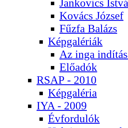
Jan­ko­vics Ist­v
Ko­vács Jó­zsef
Fűz­fa Ba­lázs
Kép­ga­lé­ri­ák
Az in­ga in­dí­tá­
Elő­adók
RSAP - 2010
Kép­ga­lé­ria
IYA - 2009
Év­for­du­lók