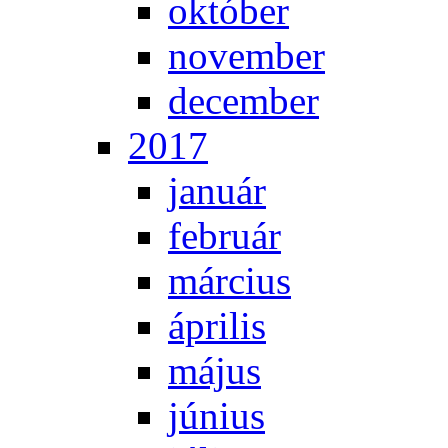
ok­tó­ber
no­vem­ber
de­cem­ber
2017
ja­nu­ár
feb­ru­ár
már­ci­us
áp­ri­lis
má­jus
jú­ni­us