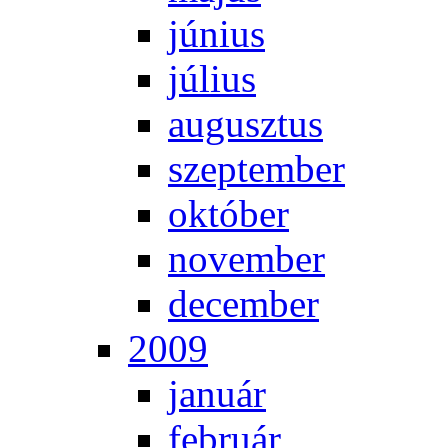
jú­ni­us
jú­li­us
au­gusz­tus
szep­tem­ber
ok­tó­ber
no­vem­ber
de­cem­ber
2009
ja­nu­ár
feb­ru­ár