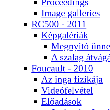
Pro­ce­e­dings
Image gal­le­ri­es
RC500 - 2011
Kép­ga­lé­ri­ák
Meg­nyi­tó ün­ne
A sza­lag át­vá­gá
Fo­u­ca­ult - 2010
Az in­ga fi­zi­ká­ja
Vi­de­ó­fel­vé­tel
Elő­adá­sok