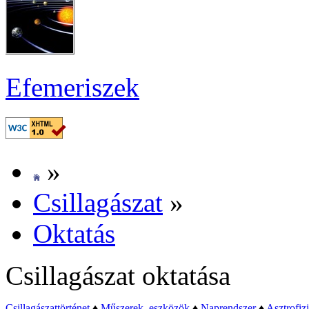
Efe­me­ri­szek
»
Csil­la­gá­szat
»
Ok­ta­tás
Csil­la­gá­szat ok­ta­tá­sa
Csil­la­gá­szat­tör­té­net
♦
Mű­sze­rek, esz­kö­zök
♦
Nap­rend­szer
♦
Aszt­ro­fi­z