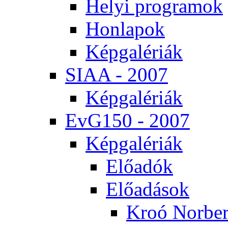
He­lyi prog­ra­mok
Hon­la­pok
Kép­ga­lé­ri­ák
SI­AA - 2007
Kép­ga­lé­ri­ák
EvG150 - 2007
Kép­ga­lé­ri­ák
Elő­adók
Elő­adá­sok
Kroó Nor­ber