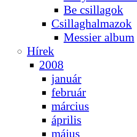
Be csil­la­gok
Csil­lag­hal­ma­zok
Mes­si­er al­bum
Hí­rek
2008
ja­nu­ár
feb­ru­ár
már­ci­us
áp­ri­lis
má­jus