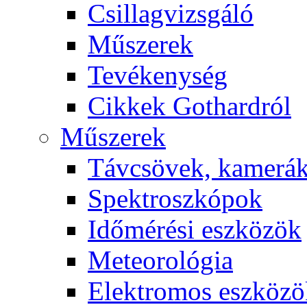
Csil­lag­vizs­gá­ló
Mű­sze­rek
Te­vé­keny­ség
Cik­kek Got­hard­ról
Mű­sze­rek
Táv­csö­vek, ka­me­rá
Spekt­rosz­kó­pok
Idő­mé­ré­si esz­kö­zök
Me­te­o­ro­ló­gia
Elekt­ro­mos esz­kö­z