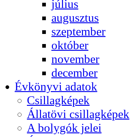
jú­li­us
au­gusz­tus
szep­tem­ber
ok­tó­ber
no­vem­ber
de­cem­ber
Év­köny­vi ada­tok
Csil­lag­ké­pek
Ál­lat­övi csil­lag­ké­pek
A boly­gók je­lei