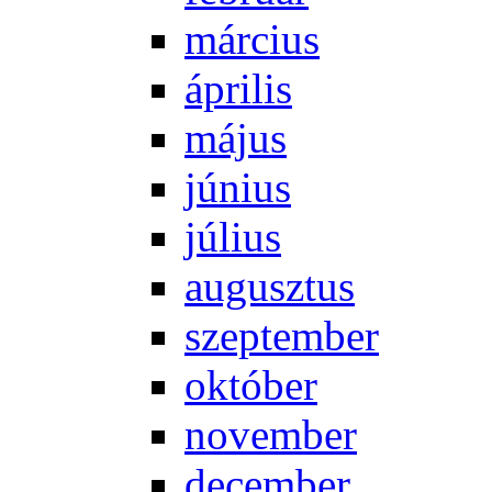
már­ci­us
áp­ri­lis
má­jus
jú­ni­us
jú­li­us
au­gusz­tus
szep­tem­ber
ok­tó­ber
no­vem­ber
de­cem­ber