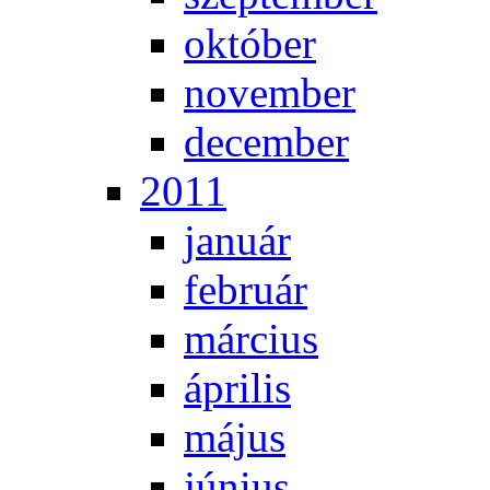
ok­tó­ber
no­vem­ber
de­cem­ber
2011
ja­nu­ár
feb­ru­ár
már­ci­us
áp­ri­lis
má­jus
jú­ni­us