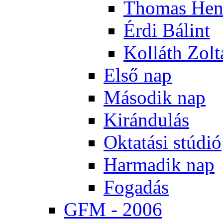
Tho­mas Hen
Ér­di Bá­lint
Kol­láth Zol­
El­ső nap
Má­so­dik nap
Ki­rán­du­lás
Ok­ta­tá­si stú­dió
Har­ma­dik nap
Fo­ga­dás
GFM - 2006