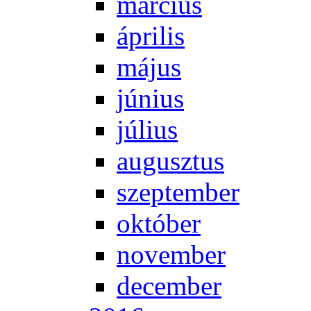
már­ci­us
áp­ri­lis
má­jus
jú­ni­us
jú­li­us
au­gusz­tus
szep­tem­ber
ok­tó­ber
no­vem­ber
de­cem­ber