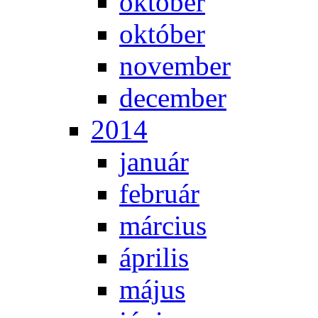
ok­tó­ber
ok­tó­ber
no­vem­ber
de­cem­ber
2014
ja­nu­ár
feb­ru­ár
már­ci­us
áp­ri­lis
má­jus