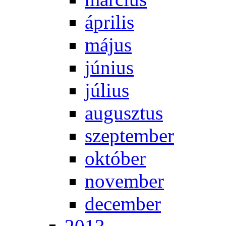
áp­ri­lis
má­jus
jú­ni­us
jú­li­us
au­gusz­tus
szep­tem­ber
ok­tó­ber
no­vem­ber
de­cem­ber