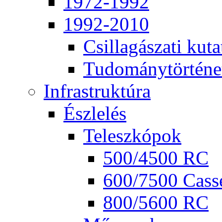
1972-1992
1992-2010
Csil­la­gá­sza­ti ku­ta
Tu­do­mány­tör­té­ne
Inf­ra­struk­tú­ra
Ész­le­lés
Te­lesz­kó­pok
500/4500 RC
600/7500 Cas­se
800/5600 RC