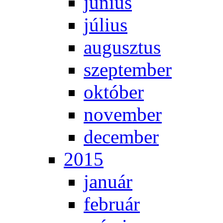
jú­ni­us
jú­li­us
au­gusz­tus
szep­tem­ber
ok­tó­ber
no­vem­ber
de­cem­ber
2015
ja­nu­ár
feb­ru­ár