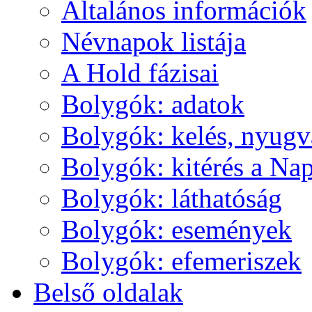
Ál­ta­lá­nos in­for­má­ci­ók
Név­na­pok lis­tá­ja
A Hold fá­zi­sai
Boly­gók: ada­tok
Boly­gók: ke­lés, nyug­v
Boly­gók: ki­té­rés a Nap
Boly­gók: lát­ha­tó­ság
Boly­gók: ese­mé­nyek
Boly­gók: efe­me­ri­szek
Bel­ső ol­da­lak