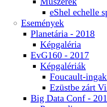
Mű­sze­rek
eS­hel echel­le s
Ese­mé­nyek
Pla­ne­tá­ria - 2018
Kép­ga­lé­ria
EvG160 - 2017
Kép­ga­lé­ri­ák
Fo­u­ca­ult-in­ga­kí
Ezüst­be zárt Vi
Big Da­ta Conf - 20