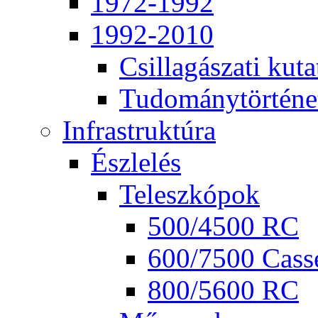
1972-1992
1992-2010
Csil­la­gá­sza­ti ku­ta
Tu­do­mány­tör­té­ne
Inf­ra­struk­tú­ra
Ész­le­lés
Te­lesz­kó­pok
500/4500 RC
600/7500 Cas­se
800/5600 RC