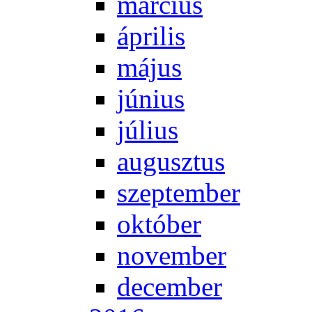
már­ci­us
áp­ri­lis
má­jus
jú­ni­us
jú­li­us
au­gusz­tus
szep­tem­ber
ok­tó­ber
no­vem­ber
de­cem­ber