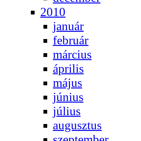
2010
ja­nu­ár
feb­ru­ár
már­ci­us
áp­ri­lis
má­jus
jú­ni­us
jú­li­us
au­gusz­tus
szep­tem­ber