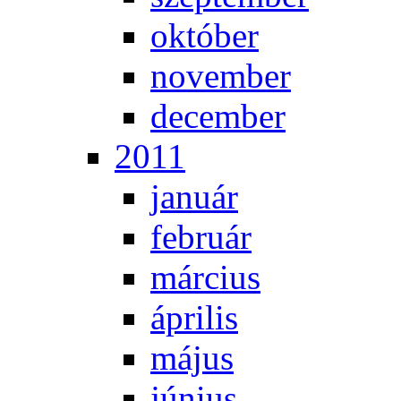
ok­tó­ber
no­vem­ber
de­cem­ber
2011
ja­nu­ár
feb­ru­ár
már­ci­us
áp­ri­lis
má­jus
jú­ni­us