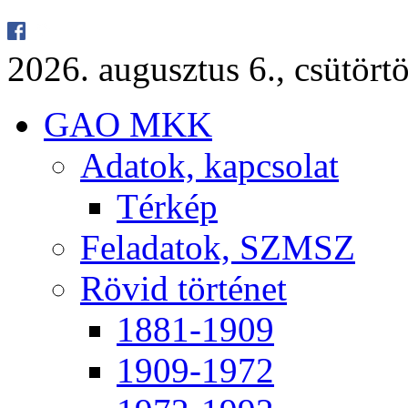
2026. au­gusz­tus 6., csü­tör­tö
GAO MKK
Ada­tok, kap­cso­lat
Tér­kép
Fel­ada­tok, SZMSZ
Rö­vid tör­té­net
1881-1909
1909-1972