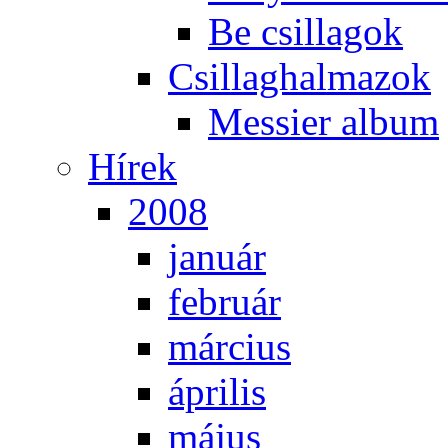
Be csil­la­gok
Csil­lag­hal­ma­zok
Mes­si­er al­bum
Hí­rek
2008
ja­nu­ár
feb­ru­ár
már­ci­us
áp­ri­lis
má­jus