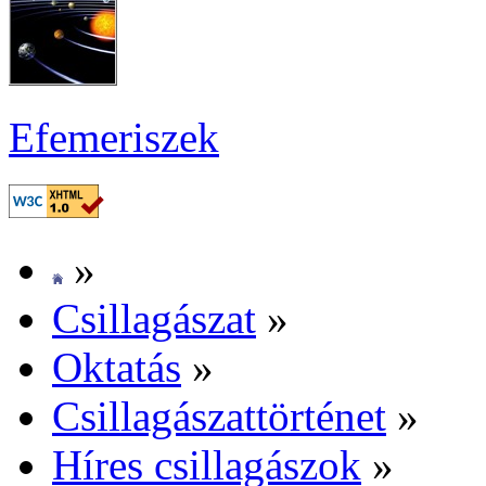
Efe­me­ri­szek
»
Csil­la­gá­szat
»
Ok­ta­tás
»
Csil­la­gá­szat­tör­té­net
»
Hí­res csil­la­gá­szok
»