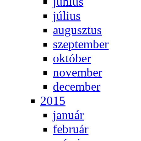
jú­ni­us
jú­li­us
au­gusz­tus
szep­tem­ber
ok­tó­ber
no­vem­ber
de­cem­ber
2015
ja­nu­ár
feb­ru­ár