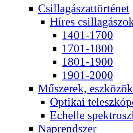
Csil­la­gá­szat­tör­té­net
Hí­res csil­la­gá­szo
1401-1700
1701-1800
1801-1900
1901-2000
Mű­sze­rek, esz­kö­zök
Op­ti­kai te­lesz­kó­
Echel­le spekt­rosz­
Nap­rend­szer