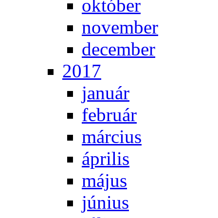
ok­tó­ber
no­vem­ber
de­cem­ber
2017
ja­nu­ár
feb­ru­ár
már­ci­us
áp­ri­lis
má­jus
jú­ni­us