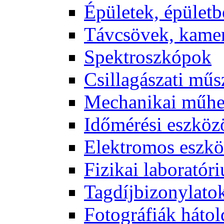
Épü­le­tek, épü­let­b
Táv­csö­vek, ka­me­
Spekt­rosz­kó­pok
Csil­la­gá­sza­ti mű­
Me­cha­ni­kai mű­h
Idő­mé­ré­si esz­kö­
Elekt­ro­mos esz­kö
Fi­zi­kai la­bo­ra­tó­r
Tag­díj­bi­zony­la­to
Fo­tog­rá­fi­ák hát­ol­