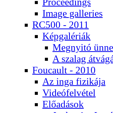
Pro­ce­e­dings
Image gal­le­ri­es
RC500 - 2011
Kép­ga­lé­ri­ák
Meg­nyi­tó ün­ne
A sza­lag át­vá­gá
Fo­u­ca­ult - 2010
Az in­ga fi­zi­ká­ja
Vi­de­ó­fel­vé­tel
Elő­adá­sok