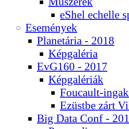
Mű­sze­rek
eS­hel echel­le s
Ese­mé­nyek
Pla­ne­tá­ria - 2018
Kép­ga­lé­ria
EvG160 - 2017
Kép­ga­lé­ri­ák
Fo­u­ca­ult-in­ga­kí
Ezüst­be zárt Vi
Big Da­ta Conf - 20