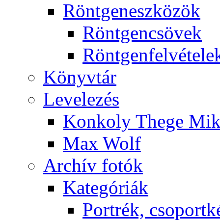
Rönt­gen­esz­kö­zök
Rönt­gen­csö­vek
Rönt­gen­fel­vé­te­le
Könyv­tár
Le­ve­le­zés
Kon­koly The­ge Mik­
Max Wolf
Ar­chív fo­tók
Ka­te­gó­ri­ák
Port­rék, cso­port­k