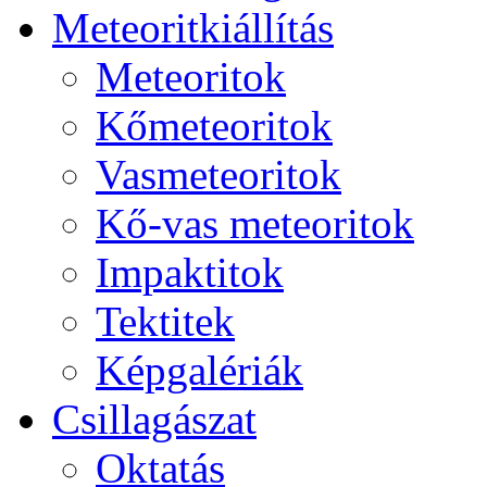
Me­te­o­rit­ki­ál­lí­tás
Me­te­o­ri­tok
Kő­me­te­o­ri­tok
Vas­me­te­o­ri­tok
Kő-vas me­te­o­ri­tok
Imp­ak­ti­tok
Tek­ti­tek
Kép­ga­lé­ri­ák
Csil­la­gá­szat
Ok­ta­tás