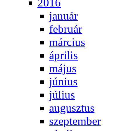
2016
ja­nu­ár
feb­ru­ár
már­ci­us
áp­ri­lis
má­jus
jú­ni­us
jú­li­us
au­gusz­tus
szep­tem­ber