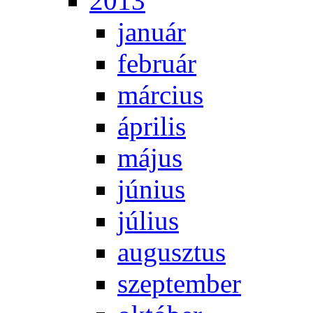
2013
ja­nu­ár
feb­ru­ár
már­ci­us
áp­ri­lis
má­jus
jú­ni­us
jú­li­us
au­gusz­tus
szep­tem­ber