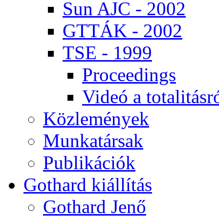
Sun AJC - 2002
GT­TÁK - 2002
TSE - 1999
Pro­ce­e­dings
Vi­deó a to­ta­li­tás­r
Köz­le­mé­nyek
Mun­ka­tár­sak
Pub­li­ká­ci­ók
Got­hard ki­ál­lí­tás
Got­hard Je­nő