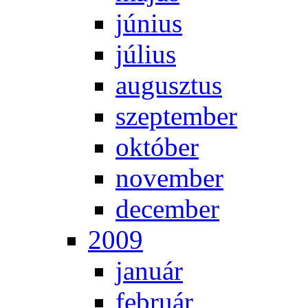
jú­ni­us
jú­li­us
au­gusz­tus
szep­tem­ber
ok­tó­ber
no­vem­ber
de­cem­ber
2009
ja­nu­ár
feb­ru­ár