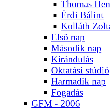
Tho­mas Hen
Ér­di Bá­lint
Kol­láth Zol­
El­ső nap
Má­so­dik nap
Ki­rán­du­lás
Ok­ta­tá­si stú­dió
Har­ma­dik nap
Fo­ga­dás
GFM - 2006