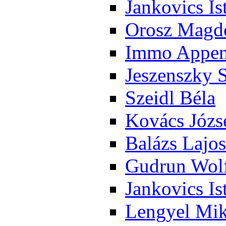
Jan­ko­vics Is
Orosz Mag­do
Im­mo Ap­pen­
Je­szensz­ky 
Szeidl Bé­la
Ko­vács Jó­zs
Ba­lázs La­jos
Gud­run Wolf
Jan­ko­vics Is
Len­gyel Mik