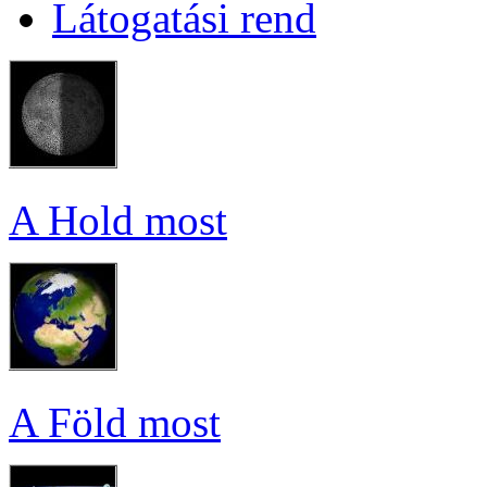
Lá­to­ga­tá­si rend
A Hold most
A Föld most