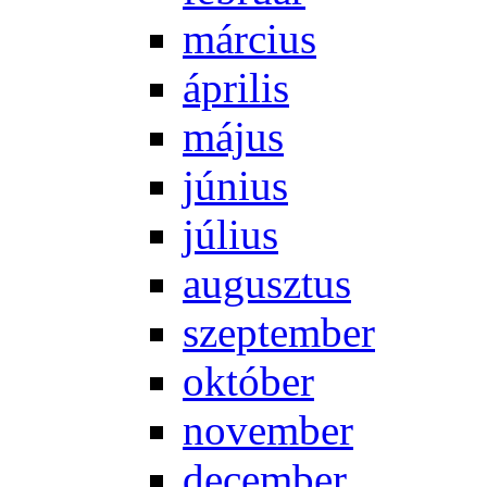
már­ci­us
áp­ri­lis
má­jus
jú­ni­us
jú­li­us
au­gusz­tus
szep­tem­ber
ok­tó­ber
no­vem­ber
de­cem­ber