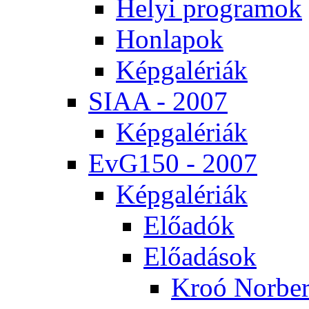
He­lyi prog­ra­mok
Hon­la­pok
Kép­ga­lé­ri­ák
SI­AA - 2007
Kép­ga­lé­ri­ák
EvG150 - 2007
Kép­ga­lé­ri­ák
Elő­adók
Elő­adá­sok
Kroó Nor­ber