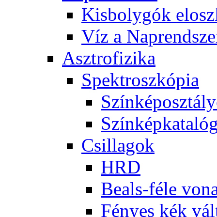
Kis­boly­gók el­osz­
Víz a Nap­rend­sze
Aszt­ro­fi­zi­ka
Spekt­rosz­kó­pia
Szín­kép­osz­tá­l
Szín­kép­ka­ta­ló­
Csil­la­gok
HRD
Be­als-fé­le vo­na
Fé­nyes kék vál­