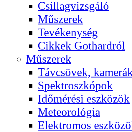
Csil­lag­vizs­gá­ló
Mű­sze­rek
Te­vé­keny­ség
Cik­kek Got­hard­ról
Mű­sze­rek
Táv­csö­vek, ka­me­rá
Spekt­rosz­kó­pok
Idő­mé­ré­si esz­kö­zök
Me­te­o­ro­ló­gia
Elekt­ro­mos esz­kö­z