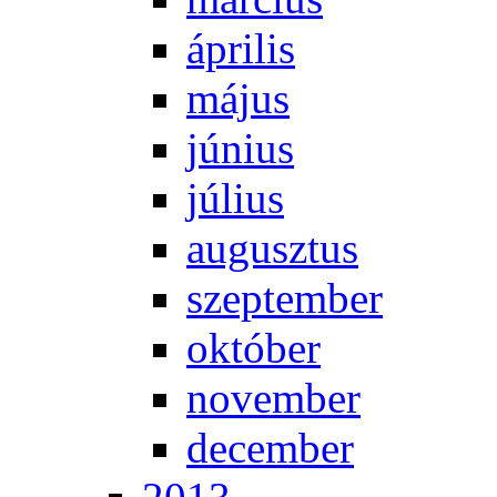
áp­ri­lis
má­jus
jú­ni­us
jú­li­us
au­gusz­tus
szep­tem­ber
ok­tó­ber
no­vem­ber
de­cem­ber