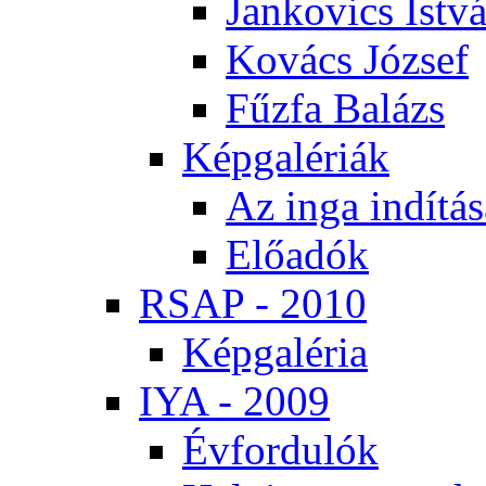
Jan­ko­vics Ist­v
Ko­vács Jó­zsef
Fűz­fa Ba­lázs
Kép­ga­lé­ri­ák
Az in­ga in­dí­tá­
Elő­adók
RSAP - 2010
Kép­ga­lé­ria
IYA - 2009
Év­for­du­lók