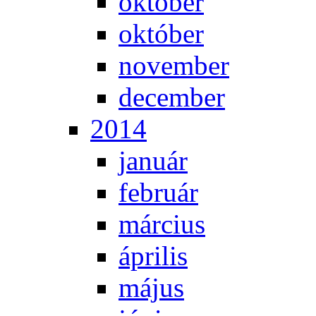
ok­tó­ber
ok­tó­ber
no­vem­ber
de­cem­ber
2014
ja­nu­ár
feb­ru­ár
már­ci­us
áp­ri­lis
má­jus