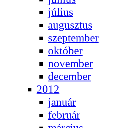
jú­li­us
au­gusz­tus
szep­tem­ber
ok­tó­ber
no­vem­ber
de­cem­ber
2012
ja­nu­ár
feb­ru­ár
már­ci­us