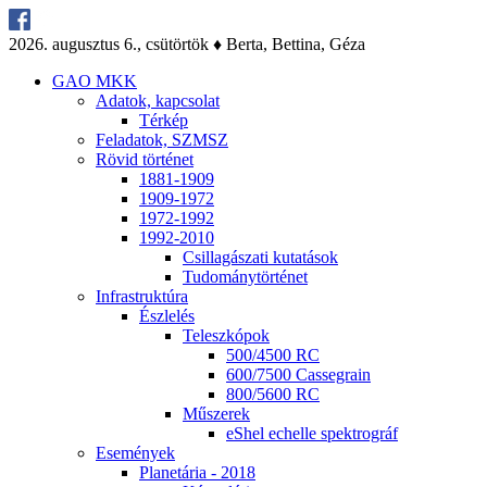
2026. au­gusz­tus 6., csü­tör­tök ♦ Ber­ta, Bet­ti­na, Gé­za
GAO MKK
Ada­tok, kap­cso­lat
Tér­kép
Fel­ada­tok, SZMSZ
Rö­vid tör­té­net
1881-1909
1909-1972
1972-1992
1992-2010
Csil­la­gá­sza­ti ku­ta­tá­sok
Tu­do­mány­tör­té­net
Inf­ra­struk­tú­ra
Ész­le­lés
Te­lesz­kó­pok
500/4500 RC
600/7500 Cas­seg­ra­in
800/5600 RC
Mű­sze­rek
eS­hel echel­le spekt­ro­gráf
Ese­mé­nyek
Pla­ne­tá­ria - 2018