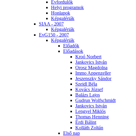
Év­for­du­lók
He­lyi prog­ra­mok
Hon­la­pok
Kép­ga­lé­ri­ák
SI­AA - 2007
Kép­ga­lé­ri­ák
EvG150 - 2007
Kép­ga­lé­ri­ák
Elő­adók
Elő­adá­sok
Kroó Nor­bert
Jan­ko­vics Ist­ván
Orosz Mag­dol­na
Im­mo Ap­pen­zel­ler
Je­szensz­ky Sán­dor
Szeidl Bé­la
Ko­vács Jó­zsef
Ba­lázs La­jos
Gud­run Wolfsch­midt
Jan­ko­vics Ist­ván
Len­gyel Mik­lós
Tho­mas Hen­ning
Ér­di Bá­lint
Kol­láth Zol­tán
El­ső nap