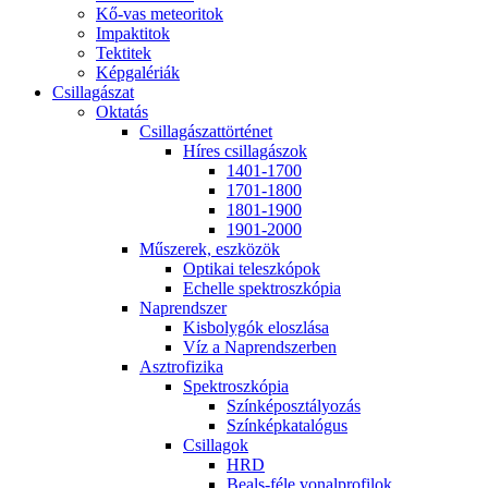
Kő-vas me­te­o­ri­tok
Imp­ak­ti­tok
Tek­ti­tek
Kép­ga­lé­ri­ák
Csil­la­gá­szat
Ok­ta­tás
Csil­la­gá­szat­tör­té­net
Hí­res csil­la­gá­szok
1401-1700
1701-1800
1801-1900
1901-2000
Mű­sze­rek, esz­kö­zök
Op­ti­kai te­lesz­kó­pok
Echel­le spekt­rosz­kó­pia
Nap­rend­szer
Kis­boly­gók el­osz­lá­sa
Víz a Nap­rend­szer­ben
Aszt­ro­fi­zi­ka
Spekt­rosz­kó­pia
Szín­kép­osz­tá­lyo­zás
Szín­kép­ka­ta­ló­gus
Csil­la­gok
HRD
Be­als-fé­le vo­nal­pro­fi­lok