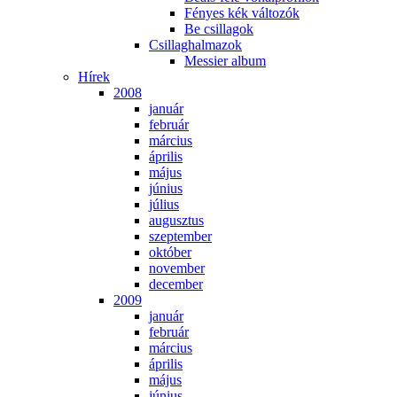
Fé­nyes kék vál­to­zók
Be csil­la­gok
Csil­lag­hal­ma­zok
Mes­si­er al­bum
Hí­rek
2008
ja­nu­ár
feb­ru­ár
már­ci­us
áp­ri­lis
má­jus
jú­ni­us
jú­li­us
au­gusz­tus
szep­tem­ber
ok­tó­ber
no­vem­ber
de­cem­ber
2009
ja­nu­ár
feb­ru­ár
már­ci­us
áp­ri­lis
má­jus
jú­ni­us