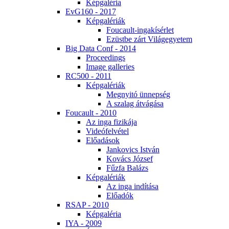
Kép­ga­lé­ria
EvG160 - 2017
Kép­ga­lé­ri­ák
Fo­u­ca­ult-in­ga­kí­sér­let
Ezüst­be zárt Vi­lág­egye­tem
Big Da­ta Conf - 2014
Pro­ce­e­dings
Image gal­le­ri­es
RC500 - 2011
Kép­ga­lé­ri­ák
Meg­nyi­tó ün­nep­ség
A sza­lag át­vá­gá­sa
Fo­u­ca­ult - 2010
Az in­ga fi­zi­ká­ja
Vi­de­ó­fel­vé­tel
Elő­adá­sok
Jan­ko­vics Ist­ván
Ko­vács Jó­zsef
Fűz­fa Ba­lázs
Kép­ga­lé­ri­ák
Az in­ga in­dí­tá­sa
Elő­adók
RSAP - 2010
Kép­ga­lé­ria
IYA - 2009