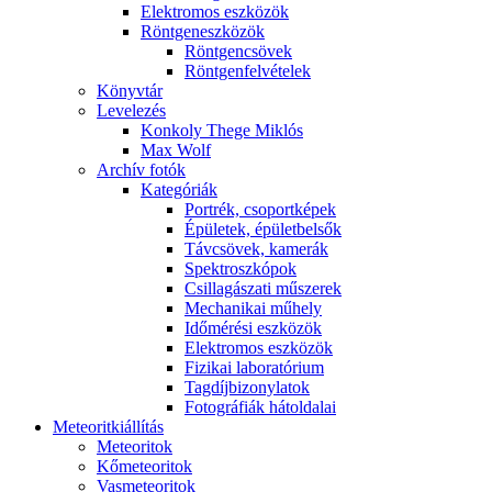
Elekt­ro­mos esz­kö­zök
Rönt­gen­esz­kö­zök
Rönt­gen­csö­vek
Rönt­gen­fel­vé­te­lek
Könyv­tár
Le­ve­le­zés
Kon­koly The­ge Mik­lós
Max Wolf
Ar­chív fo­tók
Ka­te­gó­ri­ák
Port­rék, cso­port­ké­pek
Épü­le­tek, épü­let­bel­sők
Táv­csö­vek, ka­me­rák
Spekt­rosz­kó­pok
Csil­la­gá­sza­ti mű­sze­rek
Me­cha­ni­kai mű­hely
Idő­mé­ré­si esz­kö­zök
Elekt­ro­mos esz­kö­zök
Fi­zi­kai la­bo­ra­tó­ri­um
Tag­díj­bi­zony­la­tok
Fo­tog­rá­fi­ák hát­ol­da­lai
Me­te­o­rit­ki­ál­lí­tás
Me­te­o­ri­tok
Kő­me­te­o­ri­tok
Vas­me­te­o­ri­tok