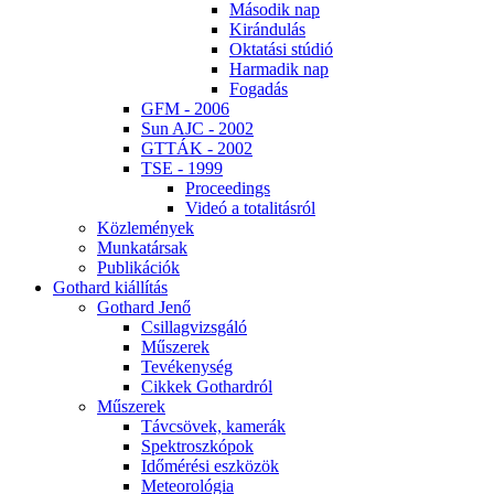
Má­so­dik nap
Ki­rán­du­lás
Ok­ta­tá­si stú­dió
Har­ma­dik nap
Fo­ga­dás
GFM - 2006
Sun AJC - 2002
GT­TÁK - 2002
TSE - 1999
Pro­ce­e­dings
Vi­deó a to­ta­li­tás­ról
Köz­le­mé­nyek
Mun­ka­tár­sak
Pub­li­ká­ci­ók
Got­hard ki­ál­lí­tás
Got­hard Je­nő
Csil­lag­vizs­gá­ló
Mű­sze­rek
Te­vé­keny­ség
Cik­kek Got­hard­ról
Mű­sze­rek
Táv­csö­vek, ka­me­rák
Spekt­rosz­kó­pok
Idő­mé­ré­si esz­kö­zök
Me­te­o­ro­ló­gia