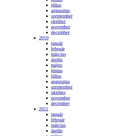
jú­li­us
au­gusz­tus
szep­tem­ber
ok­tó­ber
no­vem­ber
de­cem­ber
2010
ja­nu­ár
feb­ru­ár
már­ci­us
áp­ri­lis
má­jus
jú­ni­us
jú­li­us
au­gusz­tus
szep­tem­ber
ok­tó­ber
no­vem­ber
de­cem­ber
2011
ja­nu­ár
feb­ru­ár
már­ci­us
áp­ri­lis