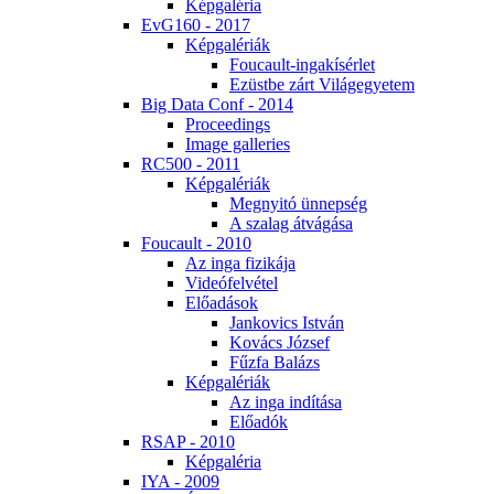
Kép­ga­lé­ria
EvG160 - 2017
Kép­ga­lé­ri­ák
Fo­u­ca­ult-in­ga­kí­sér­let
Ezüst­be zárt Vi­lág­egye­tem
Big Da­ta Conf - 2014
Pro­ce­e­dings
Image gal­le­ri­es
RC500 - 2011
Kép­ga­lé­ri­ák
Meg­nyi­tó ün­nep­ség
A sza­lag át­vá­gá­sa
Fo­u­ca­ult - 2010
Az in­ga fi­zi­ká­ja
Vi­de­ó­fel­vé­tel
Elő­adá­sok
Jan­ko­vics Ist­ván
Ko­vács Jó­zsef
Fűz­fa Ba­lázs
Kép­ga­lé­ri­ák
Az in­ga in­dí­tá­sa
Elő­adók
RSAP - 2010
Kép­ga­lé­ria
IYA - 2009