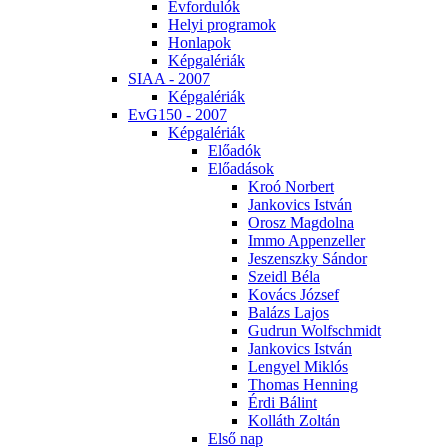
Év­for­du­lók
He­lyi prog­ra­mok
Hon­la­pok
Kép­ga­lé­ri­ák
SI­AA - 2007
Kép­ga­lé­ri­ák
EvG150 - 2007
Kép­ga­lé­ri­ák
Elő­adók
Elő­adá­sok
Kroó Nor­bert
Jan­ko­vics Ist­ván
Orosz Mag­dol­na
Im­mo Ap­pen­zel­ler
Je­szensz­ky Sán­dor
Szeidl Bé­la
Ko­vács Jó­zsef
Ba­lázs La­jos
Gud­run Wolfsch­midt
Jan­ko­vics Ist­ván
Len­gyel Mik­lós
Tho­mas Hen­ning
Ér­di Bá­lint
Kol­láth Zol­tán
El­ső nap