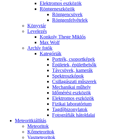
Elekt­ro­mos esz­kö­zök
Rönt­gen­esz­kö­zök
Rönt­gen­csö­vek
Rönt­gen­fel­vé­te­lek
Könyv­tár
Le­ve­le­zés
Kon­koly The­ge Mik­lós
Max Wolf
Ar­chív fo­tók
Ka­te­gó­ri­ák
Port­rék, cso­port­ké­pek
Épü­le­tek, épü­let­bel­sők
Táv­csö­vek, ka­me­rák
Spekt­rosz­kó­pok
Csil­la­gá­sza­ti mű­sze­rek
Me­cha­ni­kai mű­hely
Idő­mé­ré­si esz­kö­zök
Elekt­ro­mos esz­kö­zök
Fi­zi­kai la­bo­ra­tó­ri­um
Tag­díj­bi­zony­la­tok
Fo­tog­rá­fi­ák hát­ol­da­lai
Me­te­o­rit­ki­ál­lí­tás
Me­te­o­ri­tok
Kő­me­te­o­ri­tok
Vas­me­te­o­ri­tok