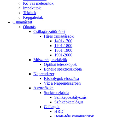
Kő-vas me­te­o­ri­tok
Imp­ak­ti­tok
Tek­ti­tek
Kép­ga­lé­ri­ák
Csil­la­gá­szat
Ok­ta­tás
Csil­la­gá­szat­tör­té­net
Hí­res csil­la­gá­szok
1401-1700
1701-1800
1801-1900
1901-2000
Mű­sze­rek, esz­kö­zök
Op­ti­kai te­lesz­kó­pok
Echel­le spekt­rosz­kó­pia
Nap­rend­szer
Kis­boly­gók el­osz­lá­sa
Víz a Nap­rend­szer­ben
Aszt­ro­fi­zi­ka
Spekt­rosz­kó­pia
Szín­kép­osz­tá­lyo­zás
Szín­kép­ka­ta­ló­gus
Csil­la­gok
HRD
Be­als-fé­le vo­nal­pro­fi­lok