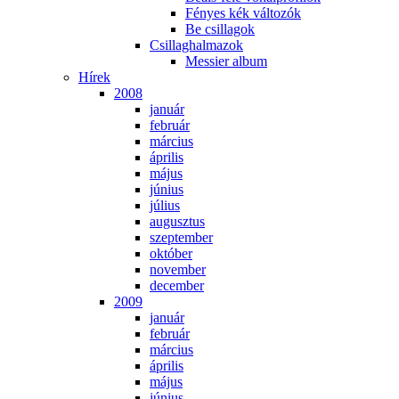
Fé­nyes kék vál­to­zók
Be csil­la­gok
Csil­lag­hal­ma­zok
Mes­si­er al­bum
Hí­rek
2008
ja­nu­ár
feb­ru­ár
már­ci­us
áp­ri­lis
má­jus
jú­ni­us
jú­li­us
au­gusz­tus
szep­tem­ber
ok­tó­ber
no­vem­ber
de­cem­ber
2009
ja­nu­ár
feb­ru­ár
már­ci­us
áp­ri­lis
má­jus
jú­ni­us