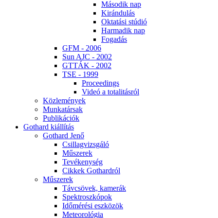
Má­so­dik nap
Ki­rán­du­lás
Ok­ta­tá­si stú­dió
Har­ma­dik nap
Fo­ga­dás
GFM - 2006
Sun AJC - 2002
GT­TÁK - 2002
TSE - 1999
Pro­ce­e­dings
Vi­deó a to­ta­li­tás­ról
Köz­le­mé­nyek
Mun­ka­tár­sak
Pub­li­ká­ci­ók
Got­hard ki­ál­lí­tás
Got­hard Je­nő
Csil­lag­vizs­gá­ló
Mű­sze­rek
Te­vé­keny­ség
Cik­kek Got­hard­ról
Mű­sze­rek
Táv­csö­vek, ka­me­rák
Spekt­rosz­kó­pok
Idő­mé­ré­si esz­kö­zök
Me­te­o­ro­ló­gia