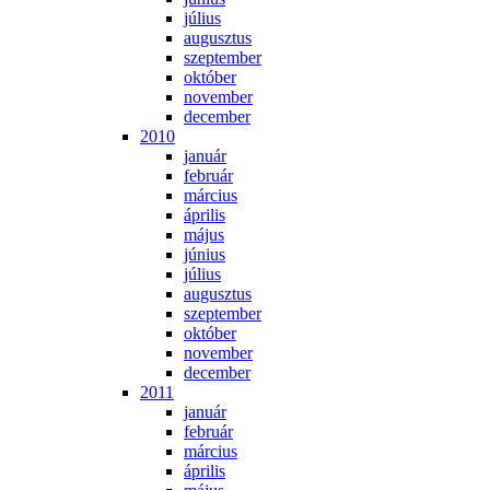
jú­li­us
au­gusz­tus
szep­tem­ber
ok­tó­ber
no­vem­ber
de­cem­ber
2010
ja­nu­ár
feb­ru­ár
már­ci­us
áp­ri­lis
má­jus
jú­ni­us
jú­li­us
au­gusz­tus
szep­tem­ber
ok­tó­ber
no­vem­ber
de­cem­ber
2011
ja­nu­ár
feb­ru­ár
már­ci­us
áp­ri­lis