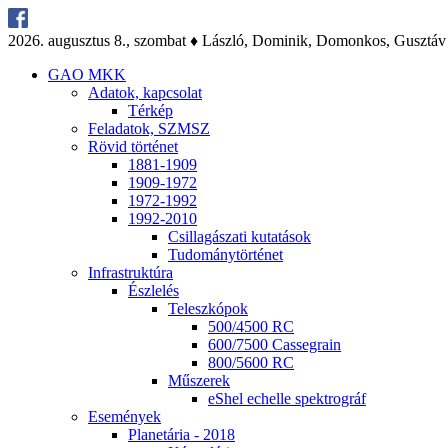
2026. au­gusz­tus 8., szom­bat ♦ Lász­ló, Do­mi­nik, Do­mon­kos, Gusz­táv
GAO MKK
Ada­tok, kap­cso­lat
Tér­kép
Fel­ada­tok, SZMSZ
Rö­vid tör­té­net
1881-1909
1909-1972
1972-1992
1992-2010
Csil­la­gá­sza­ti ku­ta­tá­sok
Tu­do­mány­tör­té­net
Inf­ra­struk­tú­ra
Ész­le­lés
Te­lesz­kó­pok
500/4500 RC
600/7500 Cas­seg­ra­in
800/5600 RC
Mű­sze­rek
eS­hel echel­le spekt­ro­gráf
Ese­mé­nyek
Pla­ne­tá­ria - 2018