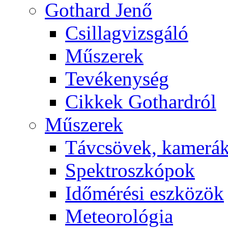
Got­hard Je­nő
Csil­lag­vizs­gá­ló
Mű­sze­rek
Te­vé­keny­ség
Cik­kek Got­hard­ról
Mű­sze­rek
Táv­csö­vek, ka­me­rá
Spekt­rosz­kó­pok
Idő­mé­ré­si esz­kö­zök
Me­te­o­ro­ló­gia