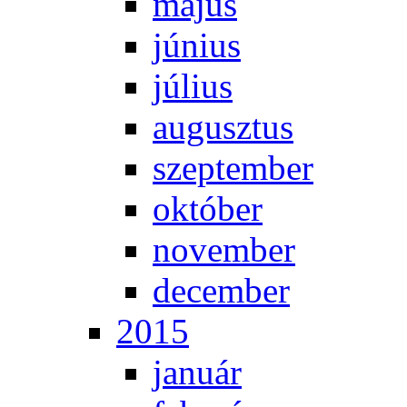
má­jus
jú­ni­us
jú­li­us
au­gusz­tus
szep­tem­ber
ok­tó­ber
no­vem­ber
de­cem­ber
2015
ja­nu­ár