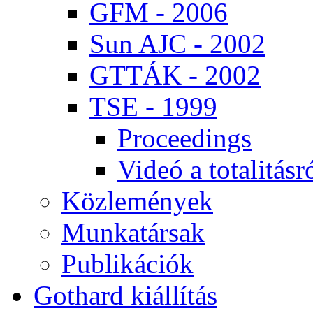
GFM - 2006
Sun AJC - 2002
GT­TÁK - 2002
TSE - 1999
Pro­ce­e­dings
Vi­deó a to­ta­li­tás­r
Köz­le­mé­nyek
Mun­ka­tár­sak
Pub­li­ká­ci­ók
Got­hard ki­ál­lí­tás