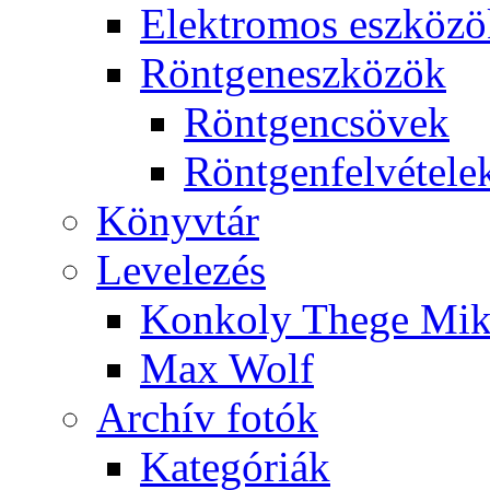
Elekt­ro­mos esz­kö­z
Rönt­gen­esz­kö­zök
Rönt­gen­csö­vek
Rönt­gen­fel­vé­te­le
Könyv­tár
Le­ve­le­zés
Kon­koly The­ge Mik­
Max Wolf
Ar­chív fo­tók
Ka­te­gó­ri­ák