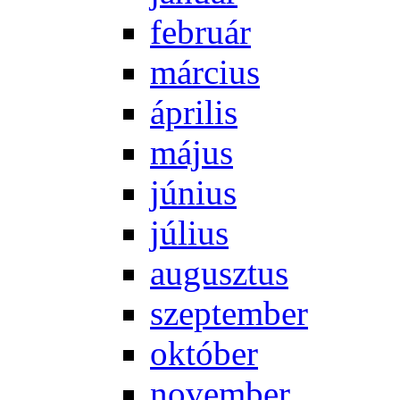
feb­ru­ár
már­ci­us
áp­ri­lis
má­jus
jú­ni­us
jú­li­us
au­gusz­tus
szep­tem­ber
ok­tó­ber
no­vem­ber