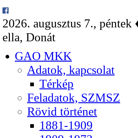
2026. au­gusz­tus 7., pén­tek ♦
el­la, Do­nát
GAO MKK
Ada­tok, kap­cso­lat
Tér­kép
Fel­ada­tok, SZMSZ
Rö­vid tör­té­net
1881-1909