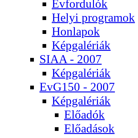
Év­for­du­lók
He­lyi prog­ra­mok
Hon­la­pok
Kép­ga­lé­ri­ák
SI­AA - 2007
Kép­ga­lé­ri­ák
EvG150 - 2007
Kép­ga­lé­ri­ák
Elő­adók
Elő­adá­sok