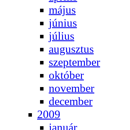
má­jus
jú­ni­us
jú­li­us
au­gusz­tus
szep­tem­ber
ok­tó­ber
no­vem­ber
de­cem­ber
2009
ja­nu­ár