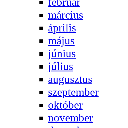
feb­ru­ár
már­ci­us
áp­ri­lis
má­jus
jú­ni­us
jú­li­us
au­gusz­tus
szep­tem­ber
ok­tó­ber
no­vem­ber