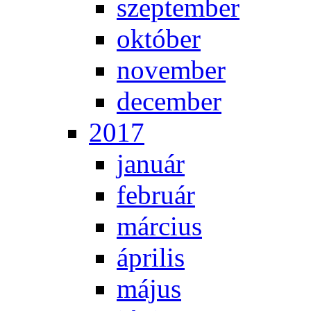
szep­tem­ber
ok­tó­ber
no­vem­ber
de­cem­ber
2017
ja­nu­ár
feb­ru­ár
már­ci­us
áp­ri­lis
má­jus