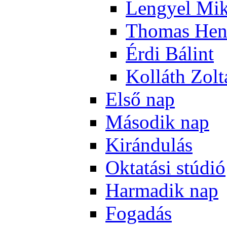
Len­gyel Mik
Tho­mas Hen
Ér­di Bá­lint
Kol­láth Zol­
El­ső nap
Má­so­dik nap
Ki­rán­du­lás
Ok­ta­tá­si stú­dió
Har­ma­dik nap
Fo­ga­dás