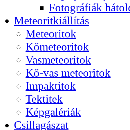
Fo­tog­rá­fi­ák hát­ol­
Me­te­o­rit­ki­ál­lí­tás
Me­te­o­ri­tok
Kő­me­te­o­ri­tok
Vas­me­te­o­ri­tok
Kő-vas me­te­o­ri­tok
Imp­ak­ti­tok
Tek­ti­tek
Kép­ga­lé­ri­ák
Csil­la­gá­szat