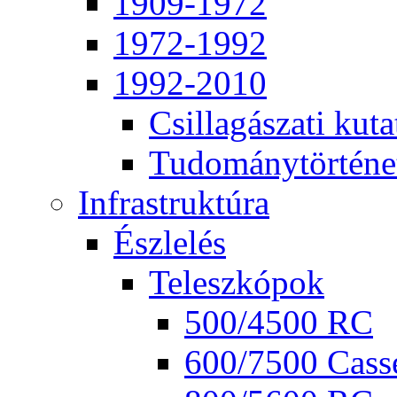
1909-1972
1972-1992
1992-2010
Csil­la­gá­sza­ti ku­ta
Tu­do­mány­tör­té­ne
Inf­ra­struk­tú­ra
Ész­le­lés
Te­lesz­kó­pok
500/4500 RC
600/7500 Cas­se