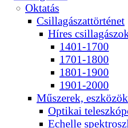
Ok­ta­tás
Csil­la­gá­szat­tör­té­net
Hí­res csil­la­gá­szo
1401-1700
1701-1800
1801-1900
1901-2000
Mű­sze­rek, esz­kö­zök
Op­ti­kai te­lesz­kó­
Echel­le spekt­rosz­