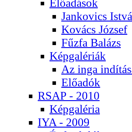
Elő­adá­sok
Jan­ko­vics Ist­v
Ko­vács Jó­zsef
Fűz­fa Ba­lázs
Kép­ga­lé­ri­ák
Az in­ga in­dí­tá­
Elő­adók
RSAP - 2010
Kép­ga­lé­ria
IYA - 2009