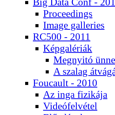
Big Da­ta Conf - 20
Pro­ce­e­dings
Image gal­le­ri­es
RC500 - 2011
Kép­ga­lé­ri­ák
Meg­nyi­tó ün­ne
A sza­lag át­vá­gá
Fo­u­ca­ult - 2010
Az in­ga fi­zi­ká­ja
Vi­de­ó­fel­vé­tel