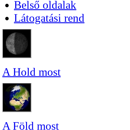
Bel­ső ol­da­lak
Lá­to­ga­tá­si rend
A Hold most
A Föld most