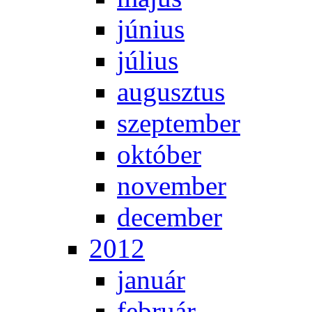
jú­ni­us
jú­li­us
au­gusz­tus
szep­tem­ber
ok­tó­ber
no­vem­ber
de­cem­ber
2012
ja­nu­ár
feb­ru­ár