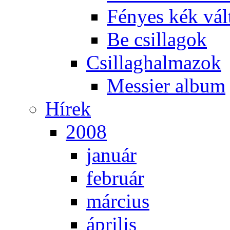
Fé­nyes kék vál­
Be csil­la­gok
Csil­lag­hal­ma­zok
Mes­si­er al­bum
Hí­rek
2008
ja­nu­ár
feb­ru­ár
már­ci­us
áp­ri­lis