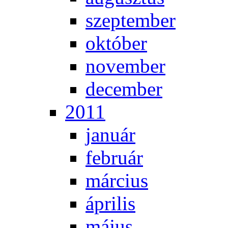
szep­tem­ber
ok­tó­ber
no­vem­ber
de­cem­ber
2011
ja­nu­ár
feb­ru­ár
már­ci­us
áp­ri­lis
má­jus