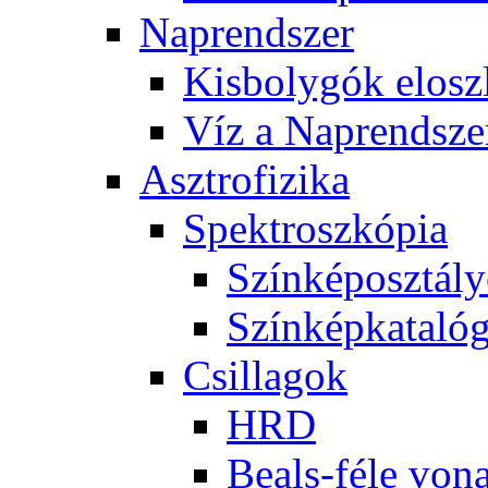
Nap­rend­szer
Kis­boly­gók el­osz­
Víz a Nap­rend­sze
Aszt­ro­fi­zi­ka
Spekt­rosz­kó­pia
Szín­kép­osz­tá­l
Szín­kép­ka­ta­ló­
Csil­la­gok
HRD
Be­als-fé­le vo­na