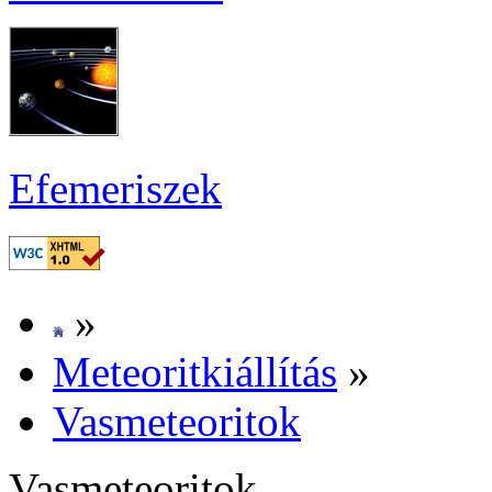
Efe­me­ri­szek
»
Me­te­o­rit­ki­ál­lí­tás
»
Vas­me­te­o­ri­tok
Vas­me­te­o­ri­tok