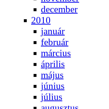
de­cem­ber
2010
ja­nu­ár
feb­ru­ár
már­ci­us
áp­ri­lis
má­jus
jú­ni­us
jú­li­us
au­gusz­tus