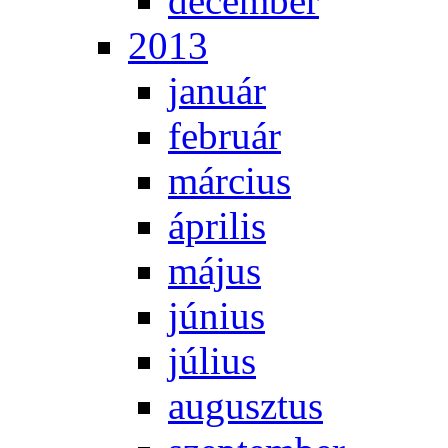
de­cem­ber
2013
ja­nu­ár
feb­ru­ár
már­ci­us
áp­ri­lis
má­jus
jú­ni­us
jú­li­us
au­gusz­tus