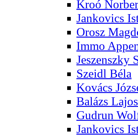
Kroó Nor­ber
Jan­ko­vics Is
Orosz Mag­do
Im­mo Ap­pen­
Je­szensz­ky 
Szeidl Bé­la
Ko­vács Jó­zs
Ba­lázs La­jos
Gud­run Wolf
Jan­ko­vics Is