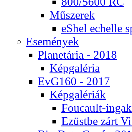
800/5600 RC
Mű­sze­rek
eS­hel echel­le s
Ese­mé­nyek
Pla­ne­tá­ria - 2018
Kép­ga­lé­ria
EvG160 - 2017
Kép­ga­lé­ri­ák
Fo­u­ca­ult-in­ga­kí
Ezüst­be zárt Vi