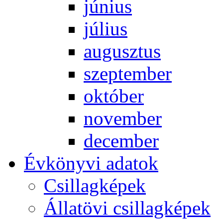
jú­ni­us
jú­li­us
au­gusz­tus
szep­tem­ber
ok­tó­ber
no­vem­ber
de­cem­ber
Év­köny­vi ada­tok
Csil­lag­ké­pek
Ál­lat­övi csil­lag­ké­pek