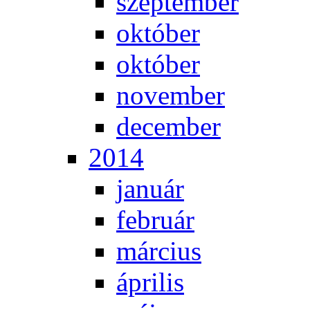
szep­tem­ber
ok­tó­ber
ok­tó­ber
no­vem­ber
de­cem­ber
2014
ja­nu­ár
feb­ru­ár
már­ci­us
áp­ri­lis