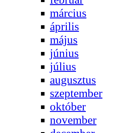
már­ci­us
áp­ri­lis
má­jus
jú­ni­us
jú­li­us
au­gusz­tus
szep­tem­ber
ok­tó­ber
no­vem­ber