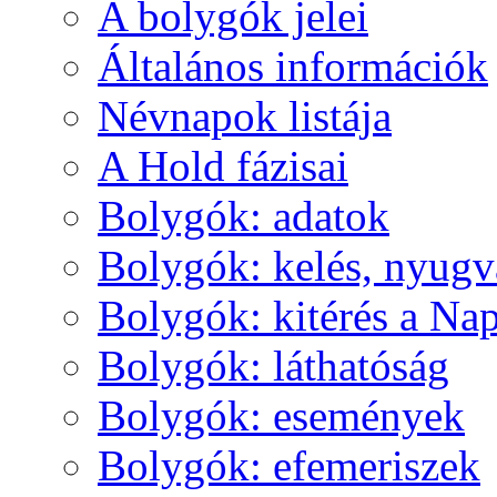
A boly­gók je­lei
Ál­ta­lá­nos in­for­má­ci­ók
Név­na­pok lis­tá­ja
A Hold fá­zi­sai
Boly­gók: ada­tok
Boly­gók: ke­lés, nyug­v
Boly­gók: ki­té­rés a Nap
Boly­gók: lát­ha­tó­ság
Boly­gók: ese­mé­nyek
Boly­gók: efe­me­ri­szek