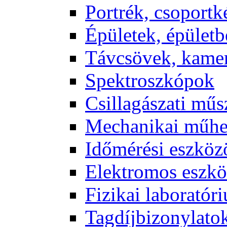
Port­rék, cso­port­k
Épü­le­tek, épü­let­b
Táv­csö­vek, ka­me­
Spekt­rosz­kó­pok
Csil­la­gá­sza­ti mű­
Me­cha­ni­kai mű­h
Idő­mé­ré­si esz­kö­
Elekt­ro­mos esz­kö
Fi­zi­kai la­bo­ra­tó­r
Tag­díj­bi­zony­la­to