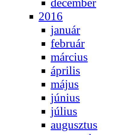
de­cem­ber
2016
ja­nu­ár
feb­ru­ár
már­ci­us
áp­ri­lis
má­jus
jú­ni­us
jú­li­us
au­gusz­tus