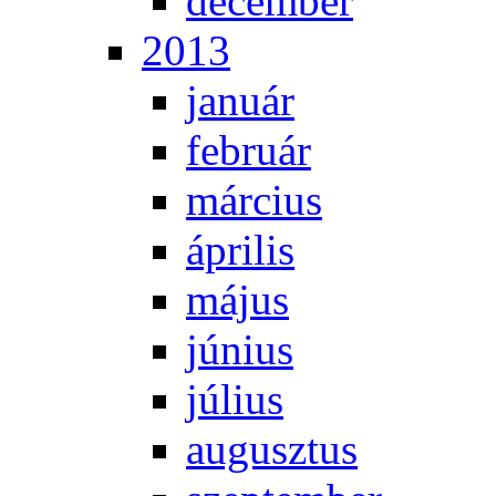
de­cem­ber
2013
ja­nu­ár
feb­ru­ár
már­ci­us
áp­ri­lis
má­jus
jú­ni­us
jú­li­us
au­gusz­tus