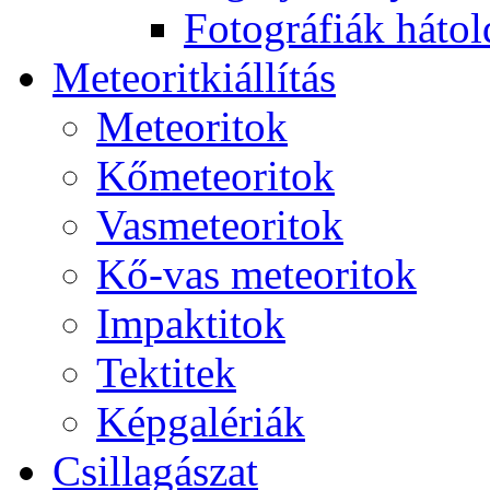
Fo­tog­rá­fi­ák hát­ol­
Me­te­o­rit­ki­ál­lí­tás
Me­te­o­ri­tok
Kő­me­te­o­ri­tok
Vas­me­te­o­ri­tok
Kő-vas me­te­o­ri­tok
Imp­ak­ti­tok
Tek­ti­tek
Kép­ga­lé­ri­ák
Csil­la­gá­szat