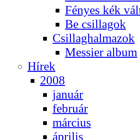
Fé­nyes kék vál­
Be csil­la­gok
Csil­lag­hal­ma­zok
Mes­si­er al­bum
Hí­rek
2008
ja­nu­ár
feb­ru­ár
már­ci­us
áp­ri­lis