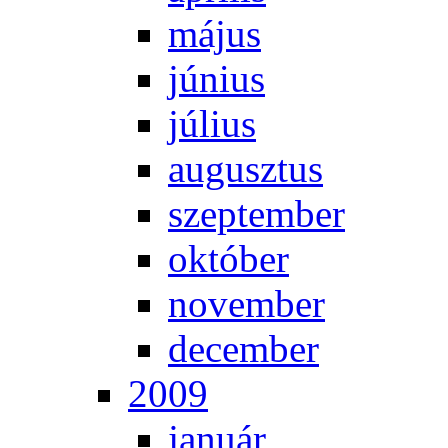
má­jus
jú­ni­us
jú­li­us
au­gusz­tus
szep­tem­ber
ok­tó­ber
no­vem­ber
de­cem­ber
2009
ja­nu­ár