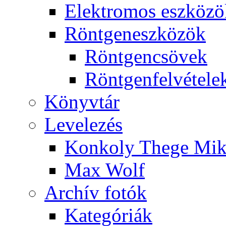
Elekt­ro­mos esz­kö­z
Rönt­gen­esz­kö­zök
Rönt­gen­csö­vek
Rönt­gen­fel­vé­te­le
Könyv­tár
Le­ve­le­zés
Kon­koly The­ge Mik­
Max Wolf
Ar­chív fo­tók
Ka­te­gó­ri­ák