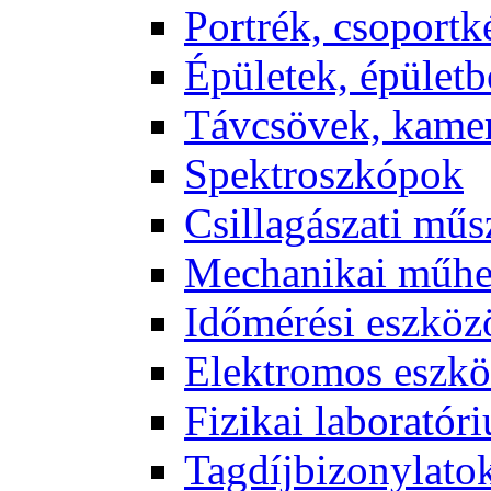
Port­rék, cso­port­k
Épü­le­tek, épü­let­b
Táv­csö­vek, ka­me­
Spekt­rosz­kó­pok
Csil­la­gá­sza­ti mű­
Me­cha­ni­kai mű­h
Idő­mé­ré­si esz­kö­
Elekt­ro­mos esz­kö
Fi­zi­kai la­bo­ra­tó­r
Tag­díj­bi­zony­la­to