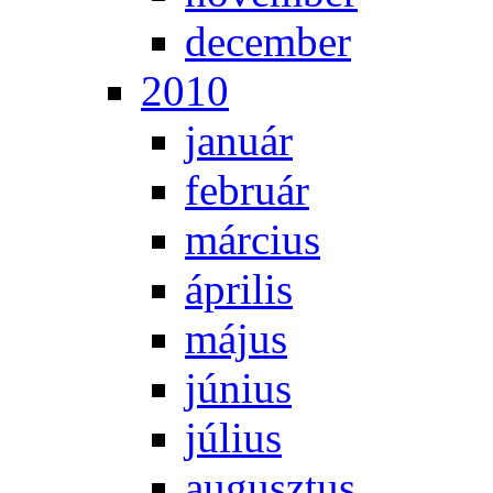
de­cem­ber
2010
ja­nu­ár
feb­ru­ár
már­ci­us
áp­ri­lis
má­jus
jú­ni­us
jú­li­us
au­gusz­tus