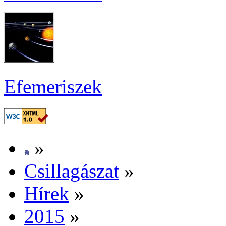
Efe­me­ri­szek
»
Csil­la­gá­szat
»
Hí­rek
»
2015
»