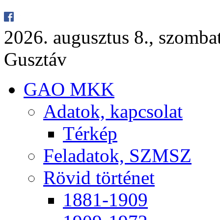
2026. au­gusz­tus 8., szom­ba
Gusz­táv
GAO MKK
Ada­tok, kap­cso­lat
Tér­kép
Fel­ada­tok, SZMSZ
Rö­vid tör­té­net
1881-1909