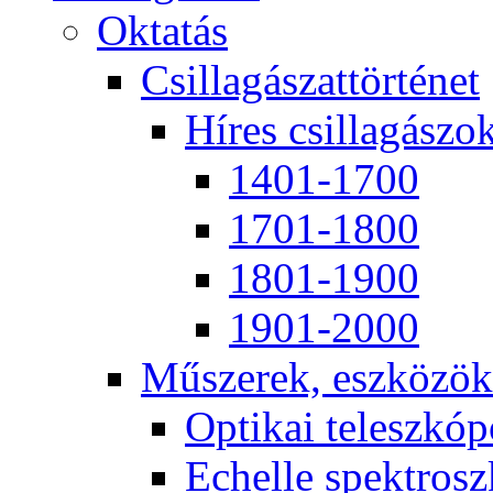
Ok­ta­tás
Csil­la­gá­szat­tör­té­net
Hí­res csil­la­gá­szo
1401-1700
1701-1800
1801-1900
1901-2000
Mű­sze­rek, esz­kö­zök
Op­ti­kai te­lesz­kó­
Echel­le spekt­rosz­