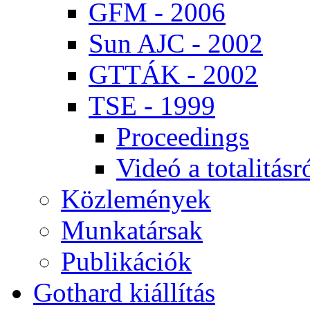
GFM - 2006
Sun AJC - 2002
GT­TÁK - 2002
TSE - 1999
Pro­ce­e­dings
Vi­deó a to­ta­li­tás­r
Köz­le­mé­nyek
Mun­ka­tár­sak
Pub­li­ká­ci­ók
Got­hard ki­ál­lí­tás