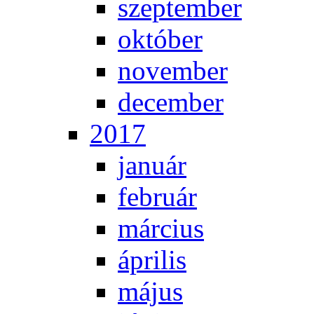
szep­tem­ber
ok­tó­ber
no­vem­ber
de­cem­ber
2017
ja­nu­ár
feb­ru­ár
már­ci­us
áp­ri­lis
má­jus