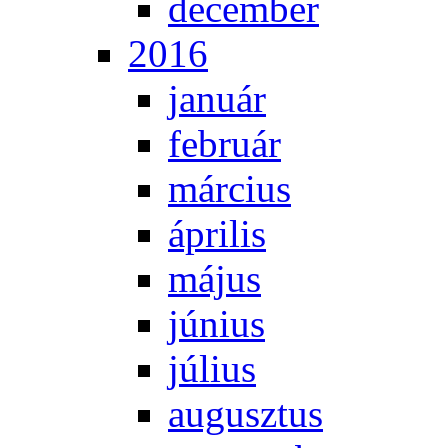
de­cem­ber
2016
ja­nu­ár
feb­ru­ár
már­ci­us
áp­ri­lis
má­jus
jú­ni­us
jú­li­us
au­gusz­tus