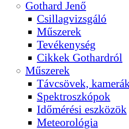
Got­hard Je­nő
Csil­lag­vizs­gá­ló
Mű­sze­rek
Te­vé­keny­ség
Cik­kek Got­hard­ról
Mű­sze­rek
Táv­csö­vek, ka­me­rá
Spekt­rosz­kó­pok
Idő­mé­ré­si esz­kö­zök
Me­te­o­ro­ló­gia