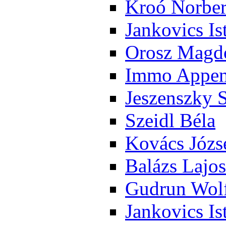
Kroó Nor­ber
Jan­ko­vics Is
Orosz Mag­do
Im­mo Ap­pen­
Je­szensz­ky 
Szeidl Bé­la
Ko­vács Jó­zs
Ba­lázs La­jos
Gud­run Wolf
Jan­ko­vics Is