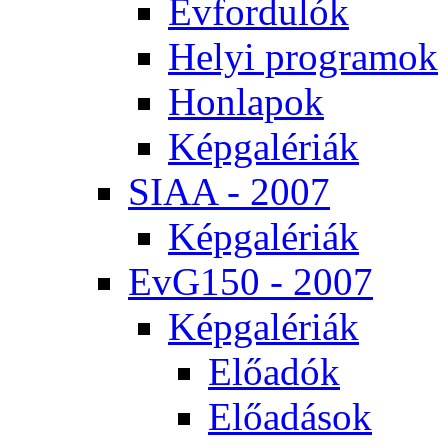
Év­for­du­lók
He­lyi prog­ra­mok
Hon­la­pok
Kép­ga­lé­ri­ák
SI­AA - 2007
Kép­ga­lé­ri­ák
EvG150 - 2007
Kép­ga­lé­ri­ák
Elő­adók
Elő­adá­sok