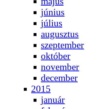
má­jus
jú­ni­us
jú­li­us
au­gusz­tus
szep­tem­ber
ok­tó­ber
no­vem­ber
de­cem­ber
2015
ja­nu­ár