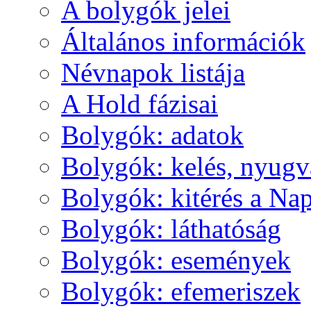
A boly­gók je­lei
Ál­ta­lá­nos in­for­má­ci­ók
Név­na­pok lis­tá­ja
A Hold fá­zi­sai
Boly­gók: ada­tok
Boly­gók: ke­lés, nyug­v
Boly­gók: ki­té­rés a Nap
Boly­gók: lát­ha­tó­ság
Boly­gók: ese­mé­nyek
Boly­gók: efe­me­ri­szek