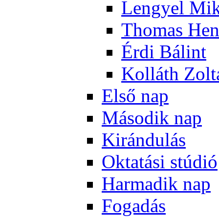
Len­gyel Mik
Tho­mas Hen
Ér­di Bá­lint
Kol­láth Zol­
El­ső nap
Má­so­dik nap
Ki­rán­du­lás
Ok­ta­tá­si stú­dió
Har­ma­dik nap
Fo­ga­dás