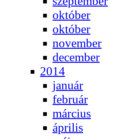
szep­tem­ber
ok­tó­ber
ok­tó­ber
no­vem­ber
de­cem­ber
2014
ja­nu­ár
feb­ru­ár
már­ci­us
áp­ri­lis