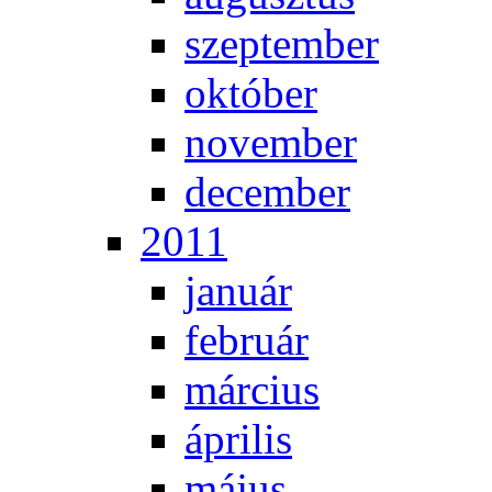
szep­tem­ber
ok­tó­ber
no­vem­ber
de­cem­ber
2011
ja­nu­ár
feb­ru­ár
már­ci­us
áp­ri­lis
má­jus