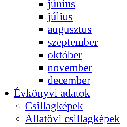
jú­ni­us
jú­li­us
au­gusz­tus
szep­tem­ber
ok­tó­ber
no­vem­ber
de­cem­ber
Év­köny­vi ada­tok
Csil­lag­ké­pek
Ál­lat­övi csil­lag­ké­pek