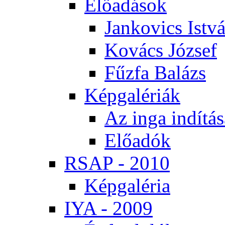
Elő­adá­sok
Jan­ko­vics Ist­v
Ko­vács Jó­zsef
Fűz­fa Ba­lázs
Kép­ga­lé­ri­ák
Az in­ga in­dí­tá­
Elő­adók
RSAP - 2010
Kép­ga­lé­ria
IYA - 2009