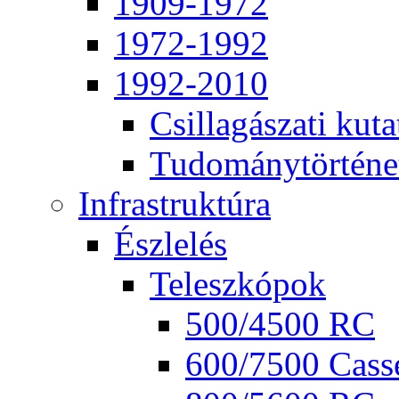
1909-1972
1972-1992
1992-2010
Csil­la­gá­sza­ti ku­ta
Tu­do­mány­tör­té­ne
Inf­ra­struk­tú­ra
Ész­le­lés
Te­lesz­kó­pok
500/4500 RC
600/7500 Cas­se