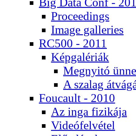
Big Da­ta Conf - 20
Pro­ce­e­dings
Image gal­le­ri­es
RC500 - 2011
Kép­ga­lé­ri­ák
Meg­nyi­tó ün­ne
A sza­lag át­vá­gá
Fo­u­ca­ult - 2010
Az in­ga fi­zi­ká­ja
Vi­de­ó­fel­vé­tel