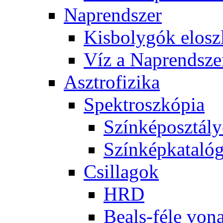
Nap­rend­szer
Kis­boly­gók el­osz­
Víz a Nap­rend­sze
Aszt­ro­fi­zi­ka
Spekt­rosz­kó­pia
Szín­kép­osz­tá­l
Szín­kép­ka­ta­ló­
Csil­la­gok
HRD
Be­als-fé­le vo­na