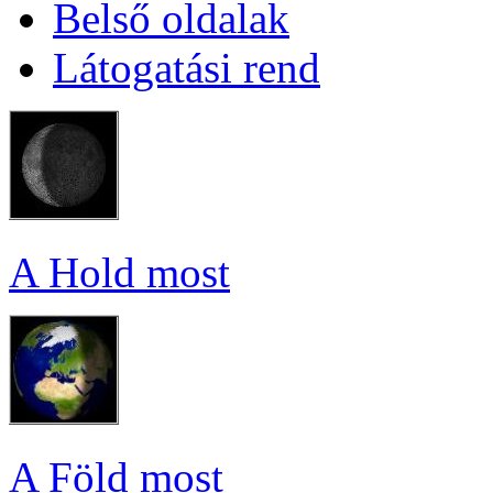
Bel­ső ol­da­lak
Lá­to­ga­tá­si rend
A Hold most
A Föld most