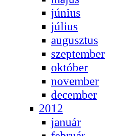
jú­ni­us
jú­li­us
au­gusz­tus
szep­tem­ber
ok­tó­ber
no­vem­ber
de­cem­ber
2012
ja­nu­ár
feb­ru­ár