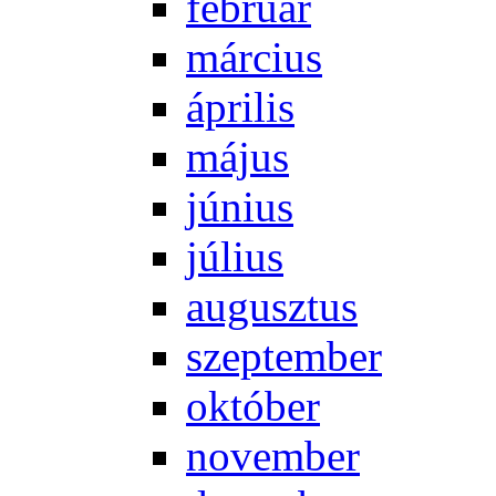
feb­ru­ár
már­ci­us
áp­ri­lis
má­jus
jú­ni­us
jú­li­us
au­gusz­tus
szep­tem­ber
ok­tó­ber
no­vem­ber