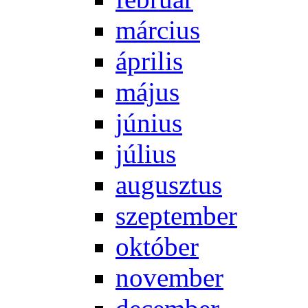
már­ci­us
áp­ri­lis
má­jus
jú­ni­us
jú­li­us
au­gusz­tus
szep­tem­ber
ok­tó­ber
no­vem­ber