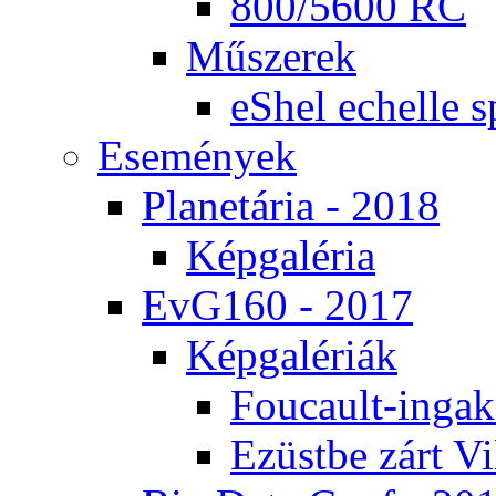
800/5600 RC
Mű­sze­rek
eS­hel echel­le s
Ese­mé­nyek
Pla­ne­tá­ria - 2018
Kép­ga­lé­ria
EvG160 - 2017
Kép­ga­lé­ri­ák
Fo­u­ca­ult-in­ga­kí
Ezüst­be zárt Vi