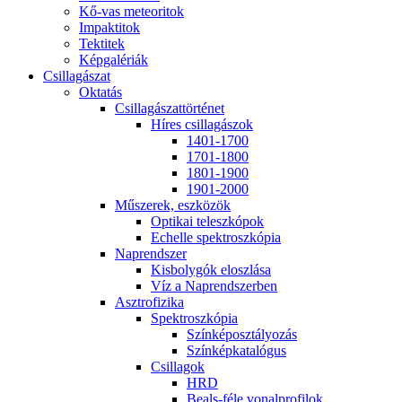
Kő-vas me­te­o­ri­tok
Imp­ak­ti­tok
Tek­ti­tek
Kép­ga­lé­ri­ák
Csil­la­gá­szat
Ok­ta­tás
Csil­la­gá­szat­tör­té­net
Hí­res csil­la­gá­szok
1401-1700
1701-1800
1801-1900
1901-2000
Mű­sze­rek, esz­kö­zök
Op­ti­kai te­lesz­kó­pok
Echel­le spekt­rosz­kó­pia
Nap­rend­szer
Kis­boly­gók el­osz­lá­sa
Víz a Nap­rend­szer­ben
Aszt­ro­fi­zi­ka
Spekt­rosz­kó­pia
Szín­kép­osz­tá­lyo­zás
Szín­kép­ka­ta­ló­gus
Csil­la­gok
HRD
Be­als-fé­le vo­nal­pro­fi­lok