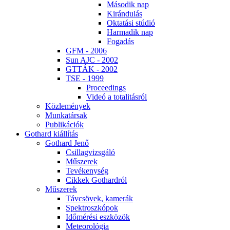
Má­so­dik nap
Ki­rán­du­lás
Ok­ta­tá­si stú­dió
Har­ma­dik nap
Fo­ga­dás
GFM - 2006
Sun AJC - 2002
GT­TÁK - 2002
TSE - 1999
Pro­ce­e­dings
Vi­deó a to­ta­li­tás­ról
Köz­le­mé­nyek
Mun­ka­tár­sak
Pub­li­ká­ci­ók
Got­hard ki­ál­lí­tás
Got­hard Je­nő
Csil­lag­vizs­gá­ló
Mű­sze­rek
Te­vé­keny­ség
Cik­kek Got­hard­ról
Mű­sze­rek
Táv­csö­vek, ka­me­rák
Spekt­rosz­kó­pok
Idő­mé­ré­si esz­kö­zök
Me­te­o­ro­ló­gia