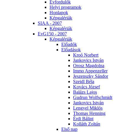
Év­for­du­lók
He­lyi prog­ra­mok
Hon­la­pok
Kép­ga­lé­ri­ák
SI­AA - 2007
Kép­ga­lé­ri­ák
EvG150 - 2007
Kép­ga­lé­ri­ák
Elő­adók
Elő­adá­sok
Kroó Nor­bert
Jan­ko­vics Ist­ván
Orosz Mag­dol­na
Im­mo Ap­pen­zel­ler
Je­szensz­ky Sán­dor
Szeidl Bé­la
Ko­vács Jó­zsef
Ba­lázs La­jos
Gud­run Wolfsch­midt
Jan­ko­vics Ist­ván
Len­gyel Mik­lós
Tho­mas Hen­ning
Ér­di Bá­lint
Kol­láth Zol­tán
El­ső nap