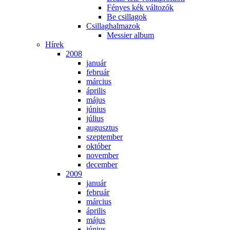
Fé­nyes kék vál­to­zók
Be csil­la­gok
Csil­lag­hal­ma­zok
Mes­si­er al­bum
Hí­rek
2008
ja­nu­ár
feb­ru­ár
már­ci­us
áp­ri­lis
má­jus
jú­ni­us
jú­li­us
au­gusz­tus
szep­tem­ber
ok­tó­ber
no­vem­ber
de­cem­ber
2009
ja­nu­ár
feb­ru­ár
már­ci­us
áp­ri­lis
má­jus
jú­ni­us