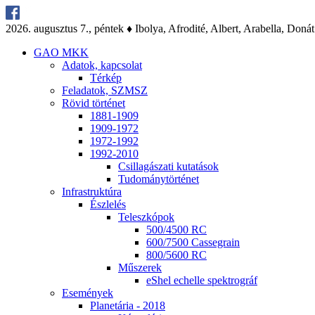
2026. au­gusz­tus 7., pén­tek ♦ Ibo­lya, Af­ro­di­té, Al­bert, Arab­el­la, Do­nát
GAO MKK
Ada­tok, kap­cso­lat
Tér­kép
Fel­ada­tok, SZMSZ
Rö­vid tör­té­net
1881-1909
1909-1972
1972-1992
1992-2010
Csil­la­gá­sza­ti ku­ta­tá­sok
Tu­do­mány­tör­té­net
Inf­ra­struk­tú­ra
Ész­le­lés
Te­lesz­kó­pok
500/4500 RC
600/7500 Cas­seg­ra­in
800/5600 RC
Mű­sze­rek
eS­hel echel­le spekt­ro­gráf
Ese­mé­nyek
Pla­ne­tá­ria - 2018