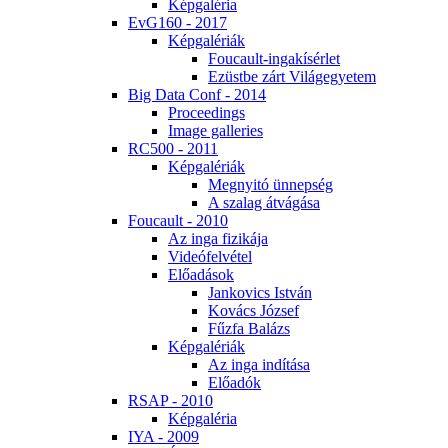
Kép­ga­lé­ria
EvG160 - 2017
Kép­ga­lé­ri­ák
Fo­u­ca­ult-in­ga­kí­sér­let
Ezüst­be zárt Vi­lág­egye­tem
Big Da­ta Conf - 2014
Pro­ce­e­dings
Image gal­le­ri­es
RC500 - 2011
Kép­ga­lé­ri­ák
Meg­nyi­tó ün­nep­ség
A sza­lag át­vá­gá­sa
Fo­u­ca­ult - 2010
Az in­ga fi­zi­ká­ja
Vi­de­ó­fel­vé­tel
Elő­adá­sok
Jan­ko­vics Ist­ván
Ko­vács Jó­zsef
Fűz­fa Ba­lázs
Kép­ga­lé­ri­ák
Az in­ga in­dí­tá­sa
Elő­adók
RSAP - 2010
Kép­ga­lé­ria
IYA - 2009