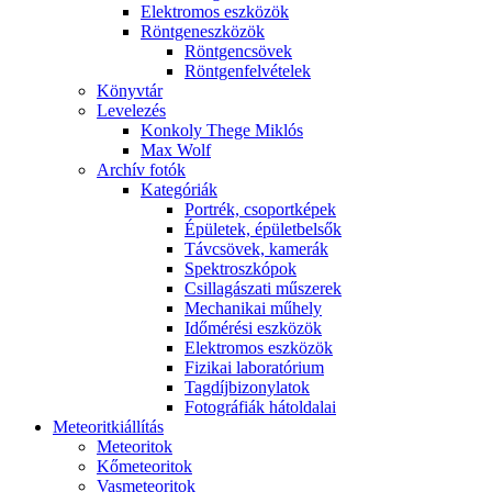
Elekt­ro­mos esz­kö­zök
Rönt­gen­esz­kö­zök
Rönt­gen­csö­vek
Rönt­gen­fel­vé­te­lek
Könyv­tár
Le­ve­le­zés
Kon­koly The­ge Mik­lós
Max Wolf
Ar­chív fo­tók
Ka­te­gó­ri­ák
Port­rék, cso­port­ké­pek
Épü­le­tek, épü­let­bel­sők
Táv­csö­vek, ka­me­rák
Spekt­rosz­kó­pok
Csil­la­gá­sza­ti mű­sze­rek
Me­cha­ni­kai mű­hely
Idő­mé­ré­si esz­kö­zök
Elekt­ro­mos esz­kö­zök
Fi­zi­kai la­bo­ra­tó­ri­um
Tag­díj­bi­zony­la­tok
Fo­tog­rá­fi­ák hát­ol­da­lai
Me­te­o­rit­ki­ál­lí­tás
Me­te­o­ri­tok
Kő­me­te­o­ri­tok
Vas­me­te­o­ri­tok