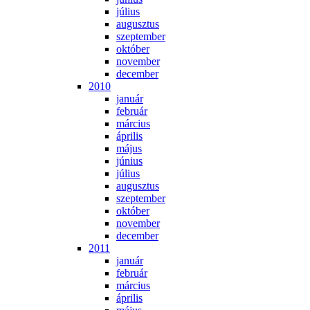
jú­li­us
au­gusz­tus
szep­tem­ber
ok­tó­ber
no­vem­ber
de­cem­ber
2010
ja­nu­ár
feb­ru­ár
már­ci­us
áp­ri­lis
má­jus
jú­ni­us
jú­li­us
au­gusz­tus
szep­tem­ber
ok­tó­ber
no­vem­ber
de­cem­ber
2011
ja­nu­ár
feb­ru­ár
már­ci­us
áp­ri­lis