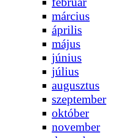
feb­ru­ár
már­ci­us
áp­ri­lis
má­jus
jú­ni­us
jú­li­us
au­gusz­tus
szep­tem­ber
ok­tó­ber
no­vem­ber