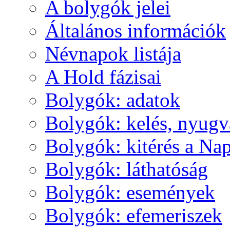
A boly­gók je­lei
Ál­ta­lá­nos in­for­má­ci­ók
Név­na­pok lis­tá­ja
A Hold fá­zi­sai
Boly­gók: ada­tok
Boly­gók: ke­lés, nyug­v
Boly­gók: ki­té­rés a Nap
Boly­gók: lát­ha­tó­ság
Boly­gók: ese­mé­nyek
Boly­gók: efe­me­ri­szek