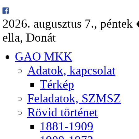
2026. au­gusz­tus 7., pén­tek ♦
el­la, Do­nát
GAO MKK
Ada­tok, kap­cso­lat
Tér­kép
Fel­ada­tok, SZMSZ
Rö­vid tör­té­net
1881-1909