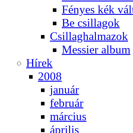
Fé­nyes kék vál­
Be csil­la­gok
Csil­lag­hal­ma­zok
Mes­si­er al­bum
Hí­rek
2008
ja­nu­ár
feb­ru­ár
már­ci­us
áp­ri­lis