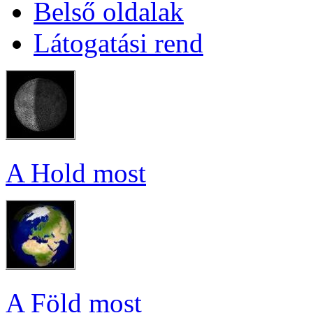
Bel­ső ol­da­lak
Lá­to­ga­tá­si rend
A Hold most
A Föld most