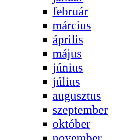
feb­ru­ár
már­ci­us
áp­ri­lis
má­jus
jú­ni­us
jú­li­us
au­gusz­tus
szep­tem­ber
ok­tó­ber
no­vem­ber