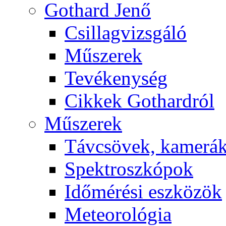
Got­hard Je­nő
Csil­lag­vizs­gá­ló
Mű­sze­rek
Te­vé­keny­ség
Cik­kek Got­hard­ról
Mű­sze­rek
Táv­csö­vek, ka­me­rá
Spekt­rosz­kó­pok
Idő­mé­ré­si esz­kö­zök
Me­te­o­ro­ló­gia