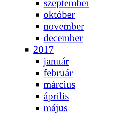
szep­tem­ber
ok­tó­ber
no­vem­ber
de­cem­ber
2017
ja­nu­ár
feb­ru­ár
már­ci­us
áp­ri­lis
má­jus