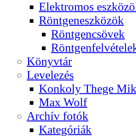
Elekt­ro­mos esz­kö­z
Rönt­gen­esz­kö­zök
Rönt­gen­csö­vek
Rönt­gen­fel­vé­te­le
Könyv­tár
Le­ve­le­zés
Kon­koly The­ge Mik­
Max Wolf
Ar­chív fo­tók
Ka­te­gó­ri­ák