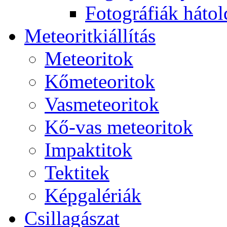
Fo­tog­rá­fi­ák hát­ol­
Me­te­o­rit­ki­ál­lí­tás
Me­te­o­ri­tok
Kő­me­te­o­ri­tok
Vas­me­te­o­ri­tok
Kő-vas me­te­o­ri­tok
Imp­ak­ti­tok
Tek­ti­tek
Kép­ga­lé­ri­ák
Csil­la­gá­szat