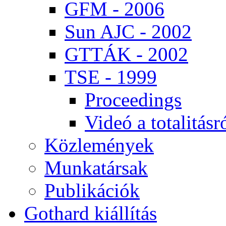
GFM - 2006
Sun AJC - 2002
GT­TÁK - 2002
TSE - 1999
Pro­ce­e­dings
Vi­deó a to­ta­li­tás­r
Köz­le­mé­nyek
Mun­ka­tár­sak
Pub­li­ká­ci­ók
Got­hard ki­ál­lí­tás