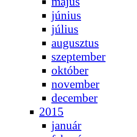
má­jus
jú­ni­us
jú­li­us
au­gusz­tus
szep­tem­ber
ok­tó­ber
no­vem­ber
de­cem­ber
2015
ja­nu­ár