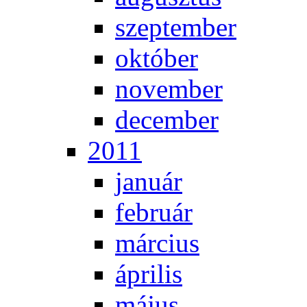
szep­tem­ber
ok­tó­ber
no­vem­ber
de­cem­ber
2011
ja­nu­ár
feb­ru­ár
már­ci­us
áp­ri­lis
má­jus