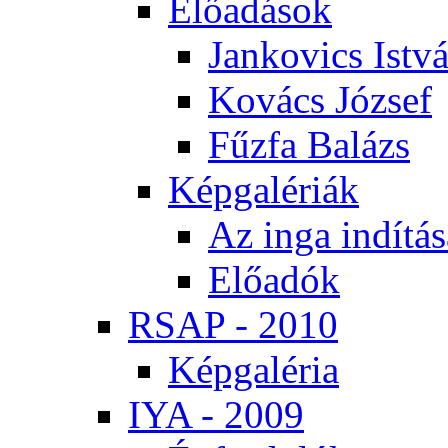
Elő­adá­sok
Jan­ko­vics Ist­v
Ko­vács Jó­zsef
Fűz­fa Ba­lázs
Kép­ga­lé­ri­ák
Az in­ga in­dí­tá­
Elő­adók
RSAP - 2010
Kép­ga­lé­ria
IYA - 2009