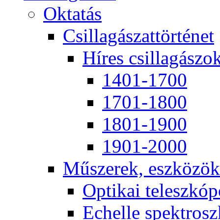
Ok­ta­tás
Csil­la­gá­szat­tör­té­net
Hí­res csil­la­gá­szo
1401-1700
1701-1800
1801-1900
1901-2000
Mű­sze­rek, esz­kö­zök
Op­ti­kai te­lesz­kó­
Echel­le spekt­rosz­