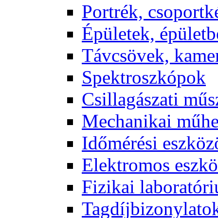
Port­rék, cso­port­k
Épü­le­tek, épü­let­b
Táv­csö­vek, ka­me­
Spekt­rosz­kó­pok
Csil­la­gá­sza­ti mű­
Me­cha­ni­kai mű­h
Idő­mé­ré­si esz­kö­
Elekt­ro­mos esz­kö
Fi­zi­kai la­bo­ra­tó­r
Tag­díj­bi­zony­la­to