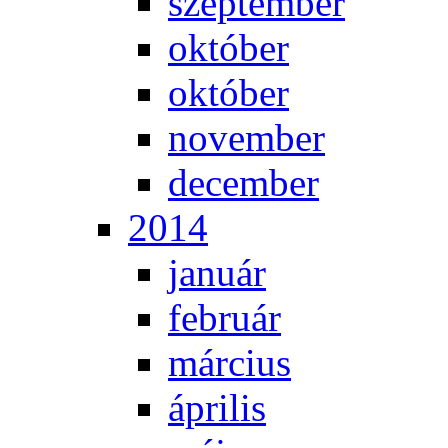
szep­tem­ber
ok­tó­ber
ok­tó­ber
no­vem­ber
de­cem­ber
2014
ja­nu­ár
feb­ru­ár
már­ci­us
áp­ri­lis