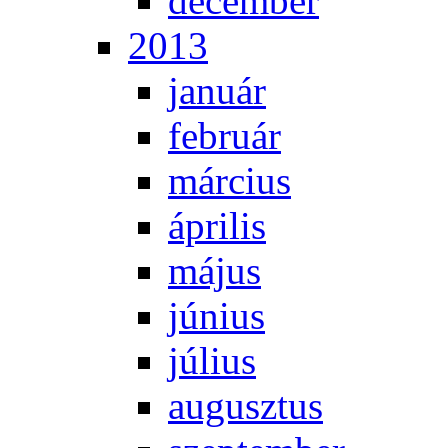
de­cem­ber
2013
ja­nu­ár
feb­ru­ár
már­ci­us
áp­ri­lis
má­jus
jú­ni­us
jú­li­us
au­gusz­tus