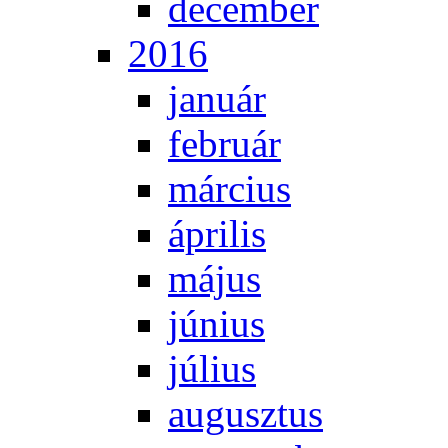
de­cem­ber
2016
ja­nu­ár
feb­ru­ár
már­ci­us
áp­ri­lis
má­jus
jú­ni­us
jú­li­us
au­gusz­tus