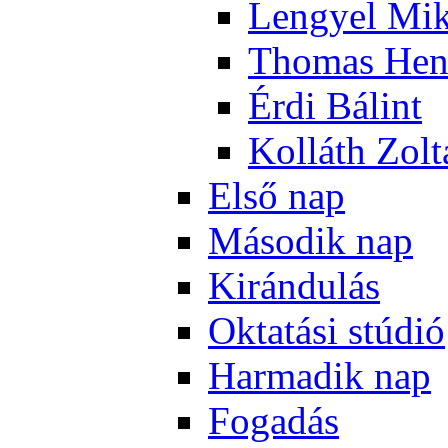
Len­gyel Mik
Tho­mas Hen
Ér­di Bá­lint
Kol­láth Zol­
El­ső nap
Má­so­dik nap
Ki­rán­du­lás
Ok­ta­tá­si stú­dió
Har­ma­dik nap
Fo­ga­dás