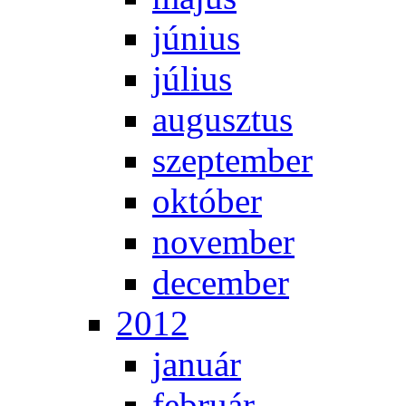
jú­ni­us
jú­li­us
au­gusz­tus
szep­tem­ber
ok­tó­ber
no­vem­ber
de­cem­ber
2012
ja­nu­ár
feb­ru­ár