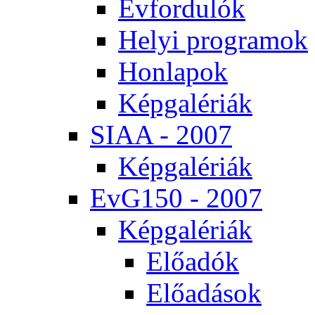
Év­for­du­lók
He­lyi prog­ra­mok
Hon­la­pok
Kép­ga­lé­ri­ák
SI­AA - 2007
Kép­ga­lé­ri­ák
EvG150 - 2007
Kép­ga­lé­ri­ák
Elő­adók
Elő­adá­sok