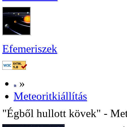
Efe­me­ri­szek
»
Me­te­o­rit­ki­ál­lí­tás
"Ég­ből hul­lott kö­vek" - Me­te­o­