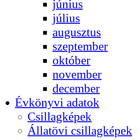
jú­ni­us
jú­li­us
au­gusz­tus
szep­tem­ber
ok­tó­ber
no­vem­ber
de­cem­ber
Év­köny­vi ada­tok
Csil­lag­ké­pek
Ál­lat­övi csil­lag­ké­pek