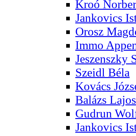
Kroó Nor­ber
Jan­ko­vics Is
Orosz Mag­do
Im­mo Ap­pen­
Je­szensz­ky 
Szeidl Bé­la
Ko­vács Jó­zs
Ba­lázs La­jos
Gud­run Wolf
Jan­ko­vics Is