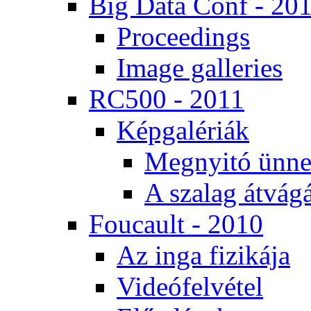
Big Da­ta Conf - 20
Pro­ce­e­dings
Image gal­le­ri­es
RC500 - 2011
Kép­ga­lé­ri­ák
Meg­nyi­tó ün­ne
A sza­lag át­vá­gá
Fo­u­ca­ult - 2010
Az in­ga fi­zi­ká­ja
Vi­de­ó­fel­vé­tel