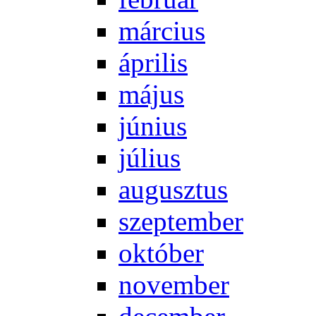
már­ci­us
áp­ri­lis
má­jus
jú­ni­us
jú­li­us
au­gusz­tus
szep­tem­ber
ok­tó­ber
no­vem­ber