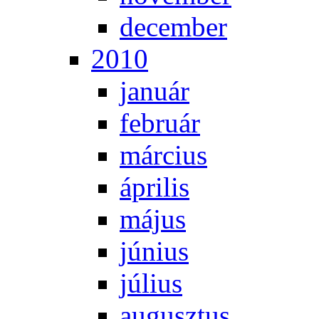
de­cem­ber
2010
ja­nu­ár
feb­ru­ár
már­ci­us
áp­ri­lis
má­jus
jú­ni­us
jú­li­us
au­gusz­tus