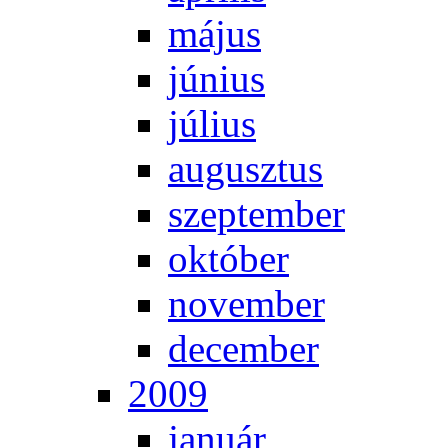
má­jus
jú­ni­us
jú­li­us
au­gusz­tus
szep­tem­ber
ok­tó­ber
no­vem­ber
de­cem­ber
2009
ja­nu­ár