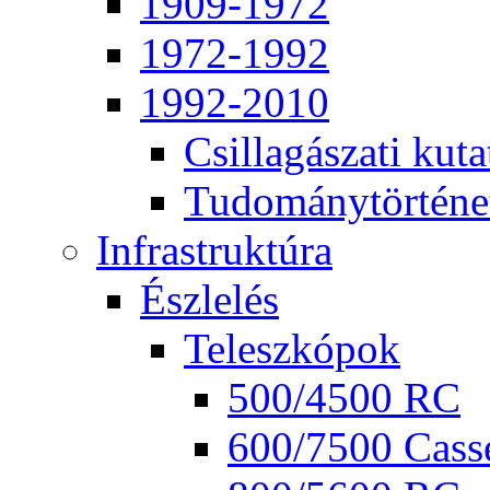
1909-1972
1972-1992
1992-2010
Csil­la­gá­sza­ti ku­ta
Tu­do­mány­tör­té­ne
Inf­ra­struk­tú­ra
Ész­le­lés
Te­lesz­kó­pok
500/4500 RC
600/7500 Cas­se