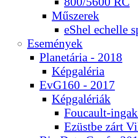
800/5600 RC
Mű­sze­rek
eS­hel echel­le s
Ese­mé­nyek
Pla­ne­tá­ria - 2018
Kép­ga­lé­ria
EvG160 - 2017
Kép­ga­lé­ri­ák
Fo­u­ca­ult-in­ga­kí
Ezüst­be zárt Vi