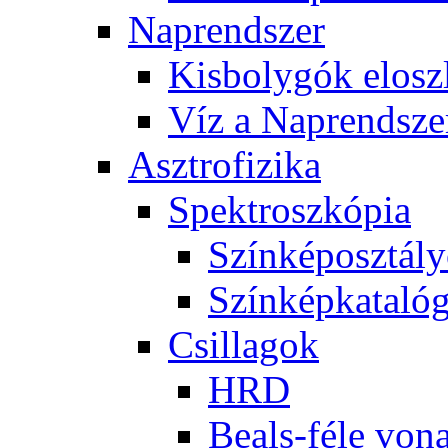
Nap­rend­szer
Kis­boly­gók el­osz­
Víz a Nap­rend­sze
Aszt­ro­fi­zi­ka
Spekt­rosz­kó­pia
Szín­kép­osz­tá­l
Szín­kép­ka­ta­ló­
Csil­la­gok
HRD
Be­als-fé­le vo­na