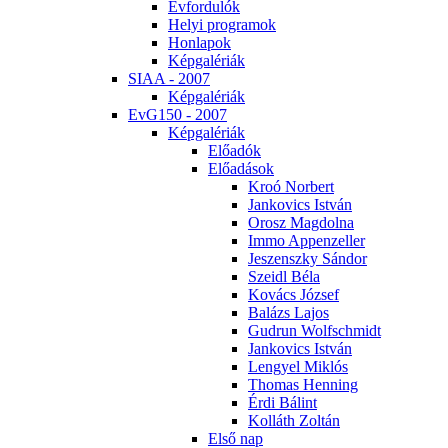
Év­for­du­lók
He­lyi prog­ra­mok
Hon­la­pok
Kép­ga­lé­ri­ák
SI­AA - 2007
Kép­ga­lé­ri­ák
EvG150 - 2007
Kép­ga­lé­ri­ák
Elő­adók
Elő­adá­sok
Kroó Nor­bert
Jan­ko­vics Ist­ván
Orosz Mag­dol­na
Im­mo Ap­pen­zel­ler
Je­szensz­ky Sán­dor
Szeidl Bé­la
Ko­vács Jó­zsef
Ba­lázs La­jos
Gud­run Wolfsch­midt
Jan­ko­vics Ist­ván
Len­gyel Mik­lós
Tho­mas Hen­ning
Ér­di Bá­lint
Kol­láth Zol­tán
El­ső nap