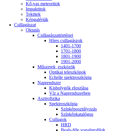
Kő-vas me­te­o­ri­tok
Imp­ak­ti­tok
Tek­ti­tek
Kép­ga­lé­ri­ák
Csil­la­gá­szat
Ok­ta­tás
Csil­la­gá­szat­tör­té­net
Hí­res csil­la­gá­szok
1401-1700
1701-1800
1801-1900
1901-2000
Mű­sze­rek, esz­kö­zök
Op­ti­kai te­lesz­kó­pok
Echel­le spekt­rosz­kó­pia
Nap­rend­szer
Kis­boly­gók el­osz­lá­sa
Víz a Nap­rend­szer­ben
Aszt­ro­fi­zi­ka
Spekt­rosz­kó­pia
Szín­kép­osz­tá­lyo­zás
Szín­kép­ka­ta­ló­gus
Csil­la­gok
HRD
Be­als-fé­le vo­nal­pro­fi­lok