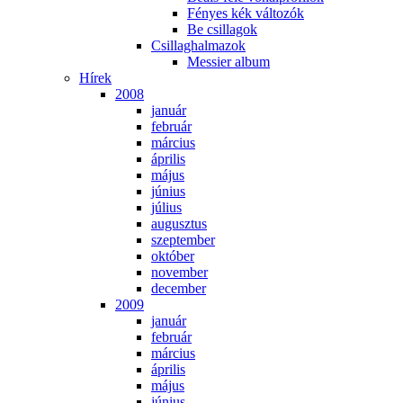
Fé­nyes kék vál­to­zók
Be csil­la­gok
Csil­lag­hal­ma­zok
Mes­si­er al­bum
Hí­rek
2008
ja­nu­ár
feb­ru­ár
már­ci­us
áp­ri­lis
má­jus
jú­ni­us
jú­li­us
au­gusz­tus
szep­tem­ber
ok­tó­ber
no­vem­ber
de­cem­ber
2009
ja­nu­ár
feb­ru­ár
már­ci­us
áp­ri­lis
má­jus
jú­ni­us