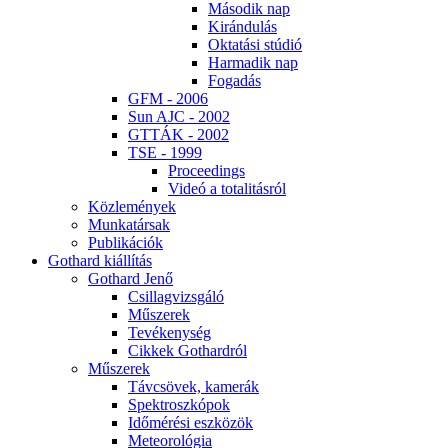
Má­so­dik nap
Ki­rán­du­lás
Ok­ta­tá­si stú­dió
Har­ma­dik nap
Fo­ga­dás
GFM - 2006
Sun AJC - 2002
GT­TÁK - 2002
TSE - 1999
Pro­ce­e­dings
Vi­deó a to­ta­li­tás­ról
Köz­le­mé­nyek
Mun­ka­tár­sak
Pub­li­ká­ci­ók
Got­hard ki­ál­lí­tás
Got­hard Je­nő
Csil­lag­vizs­gá­ló
Mű­sze­rek
Te­vé­keny­ség
Cik­kek Got­hard­ról
Mű­sze­rek
Táv­csö­vek, ka­me­rák
Spekt­rosz­kó­pok
Idő­mé­ré­si esz­kö­zök
Me­te­o­ro­ló­gia