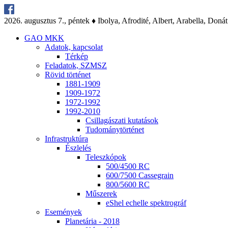
2026. au­gusz­tus 7., pén­tek ♦ Ibo­lya, Af­ro­di­té, Al­bert, Arab­el­la, Do­nát
GAO MKK
Ada­tok, kap­cso­lat
Tér­kép
Fel­ada­tok, SZMSZ
Rö­vid tör­té­net
1881-1909
1909-1972
1972-1992
1992-2010
Csil­la­gá­sza­ti ku­ta­tá­sok
Tu­do­mány­tör­té­net
Inf­ra­struk­tú­ra
Ész­le­lés
Te­lesz­kó­pok
500/4500 RC
600/7500 Cas­seg­ra­in
800/5600 RC
Mű­sze­rek
eS­hel echel­le spekt­ro­gráf
Ese­mé­nyek
Pla­ne­tá­ria - 2018