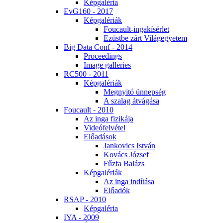
Kép­ga­lé­ria
EvG160 - 2017
Kép­ga­lé­ri­ák
Fo­u­ca­ult-in­ga­kí­sér­let
Ezüst­be zárt Vi­lág­egye­tem
Big Da­ta Conf - 2014
Pro­ce­e­dings
Image gal­le­ri­es
RC500 - 2011
Kép­ga­lé­ri­ák
Meg­nyi­tó ün­nep­ség
A sza­lag át­vá­gá­sa
Fo­u­ca­ult - 2010
Az in­ga fi­zi­ká­ja
Vi­de­ó­fel­vé­tel
Elő­adá­sok
Jan­ko­vics Ist­ván
Ko­vács Jó­zsef
Fűz­fa Ba­lázs
Kép­ga­lé­ri­ák
Az in­ga in­dí­tá­sa
Elő­adók
RSAP - 2010
Kép­ga­lé­ria
IYA - 2009