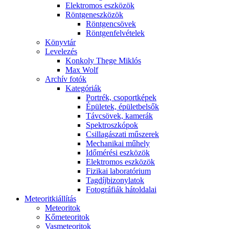
Elekt­ro­mos esz­kö­zök
Rönt­gen­esz­kö­zök
Rönt­gen­csö­vek
Rönt­gen­fel­vé­te­lek
Könyv­tár
Le­ve­le­zés
Kon­koly The­ge Mik­lós
Max Wolf
Ar­chív fo­tók
Ka­te­gó­ri­ák
Port­rék, cso­port­ké­pek
Épü­le­tek, épü­let­bel­sők
Táv­csö­vek, ka­me­rák
Spekt­rosz­kó­pok
Csil­la­gá­sza­ti mű­sze­rek
Me­cha­ni­kai mű­hely
Idő­mé­ré­si esz­kö­zök
Elekt­ro­mos esz­kö­zök
Fi­zi­kai la­bo­ra­tó­ri­um
Tag­díj­bi­zony­la­tok
Fo­tog­rá­fi­ák hát­ol­da­lai
Me­te­o­rit­ki­ál­lí­tás
Me­te­o­ri­tok
Kő­me­te­o­ri­tok
Vas­me­te­o­ri­tok