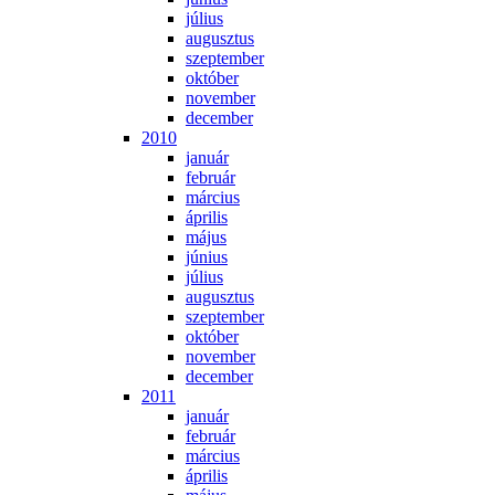
jú­li­us
au­gusz­tus
szep­tem­ber
ok­tó­ber
no­vem­ber
de­cem­ber
2010
ja­nu­ár
feb­ru­ár
már­ci­us
áp­ri­lis
má­jus
jú­ni­us
jú­li­us
au­gusz­tus
szep­tem­ber
ok­tó­ber
no­vem­ber
de­cem­ber
2011
ja­nu­ár
feb­ru­ár
már­ci­us
áp­ri­lis