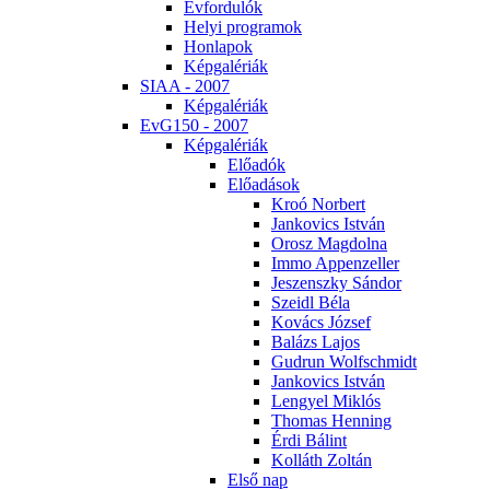
Év­for­du­lók
He­lyi prog­ra­mok
Hon­la­pok
Kép­ga­lé­ri­ák
SI­AA - 2007
Kép­ga­lé­ri­ák
EvG150 - 2007
Kép­ga­lé­ri­ák
Elő­adók
Elő­adá­sok
Kroó Nor­bert
Jan­ko­vics Ist­ván
Orosz Mag­dol­na
Im­mo Ap­pen­zel­ler
Je­szensz­ky Sán­dor
Szeidl Bé­la
Ko­vács Jó­zsef
Ba­lázs La­jos
Gud­run Wolfsch­midt
Jan­ko­vics Ist­ván
Len­gyel Mik­lós
Tho­mas Hen­ning
Ér­di Bá­lint
Kol­láth Zol­tán
El­ső nap