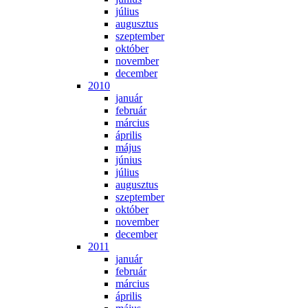
jú­li­us
au­gusz­tus
szep­tem­ber
ok­tó­ber
no­vem­ber
de­cem­ber
2010
ja­nu­ár
feb­ru­ár
már­ci­us
áp­ri­lis
má­jus
jú­ni­us
jú­li­us
au­gusz­tus
szep­tem­ber
ok­tó­ber
no­vem­ber
de­cem­ber
2011
ja­nu­ár
feb­ru­ár
már­ci­us
áp­ri­lis