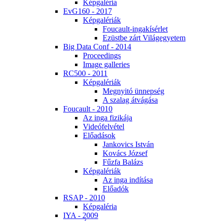
Kép­ga­lé­ria
EvG160 - 2017
Kép­ga­lé­ri­ák
Fo­u­ca­ult-in­ga­kí­sér­let
Ezüst­be zárt Vi­lág­egye­tem
Big Da­ta Conf - 2014
Pro­ce­e­dings
Image gal­le­ri­es
RC500 - 2011
Kép­ga­lé­ri­ák
Meg­nyi­tó ün­nep­ség
A sza­lag át­vá­gá­sa
Fo­u­ca­ult - 2010
Az in­ga fi­zi­ká­ja
Vi­de­ó­fel­vé­tel
Elő­adá­sok
Jan­ko­vics Ist­ván
Ko­vács Jó­zsef
Fűz­fa Ba­lázs
Kép­ga­lé­ri­ák
Az in­ga in­dí­tá­sa
Elő­adók
RSAP - 2010
Kép­ga­lé­ria
IYA - 2009