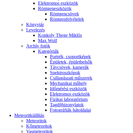
Elekt­ro­mos esz­kö­zök
Rönt­gen­esz­kö­zök
Rönt­gen­csö­vek
Rönt­gen­fel­vé­te­lek
Könyv­tár
Le­ve­le­zés
Kon­koly The­ge Mik­lós
Max Wolf
Ar­chív fo­tók
Ka­te­gó­ri­ák
Port­rék, cso­port­ké­pek
Épü­le­tek, épü­let­bel­sők
Táv­csö­vek, ka­me­rák
Spekt­rosz­kó­pok
Csil­la­gá­sza­ti mű­sze­rek
Me­cha­ni­kai mű­hely
Idő­mé­ré­si esz­kö­zök
Elekt­ro­mos esz­kö­zök
Fi­zi­kai la­bo­ra­tó­ri­um
Tag­díj­bi­zony­la­tok
Fo­tog­rá­fi­ák hát­ol­da­lai
Me­te­o­rit­ki­ál­lí­tás
Me­te­o­ri­tok
Kő­me­te­o­ri­tok
Vas­me­te­o­ri­tok