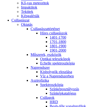
Kő-vas me­te­o­ri­tok
Imp­ak­ti­tok
Tek­ti­tek
Kép­ga­lé­ri­ák
Csil­la­gá­szat
Ok­ta­tás
Csil­la­gá­szat­tör­té­net
Hí­res csil­la­gá­szok
1401-1700
1701-1800
1801-1900
1901-2000
Mű­sze­rek, esz­kö­zök
Op­ti­kai te­lesz­kó­pok
Echel­le spekt­rosz­kó­pia
Nap­rend­szer
Kis­boly­gók el­osz­lá­sa
Víz a Nap­rend­szer­ben
Aszt­ro­fi­zi­ka
Spekt­rosz­kó­pia
Szín­kép­osz­tá­lyo­zás
Szín­kép­ka­ta­ló­gus
Csil­la­gok
HRD
Be­als-fé­le vo­nal­pro­fi­lok