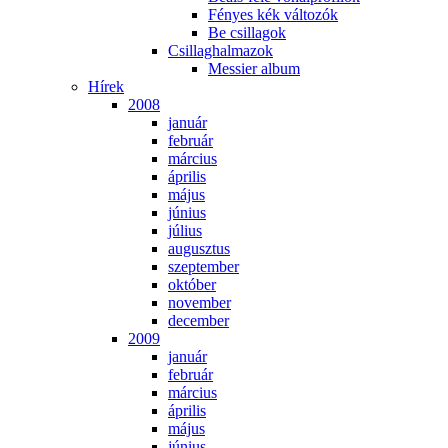
Fé­nyes kék vál­to­zók
Be csil­la­gok
Csil­lag­hal­ma­zok
Mes­si­er al­bum
Hí­rek
2008
ja­nu­ár
feb­ru­ár
már­ci­us
áp­ri­lis
má­jus
jú­ni­us
jú­li­us
au­gusz­tus
szep­tem­ber
ok­tó­ber
no­vem­ber
de­cem­ber
2009
ja­nu­ár
feb­ru­ár
már­ci­us
áp­ri­lis
má­jus
jú­ni­us