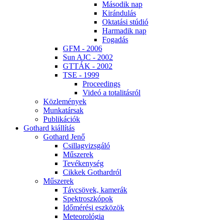
Má­so­dik nap
Ki­rán­du­lás
Ok­ta­tá­si stú­dió
Har­ma­dik nap
Fo­ga­dás
GFM - 2006
Sun AJC - 2002
GT­TÁK - 2002
TSE - 1999
Pro­ce­e­dings
Vi­deó a to­ta­li­tás­ról
Köz­le­mé­nyek
Mun­ka­tár­sak
Pub­li­ká­ci­ók
Got­hard ki­ál­lí­tás
Got­hard Je­nő
Csil­lag­vizs­gá­ló
Mű­sze­rek
Te­vé­keny­ség
Cik­kek Got­hard­ról
Mű­sze­rek
Táv­csö­vek, ka­me­rák
Spekt­rosz­kó­pok
Idő­mé­ré­si esz­kö­zök
Me­te­o­ro­ló­gia