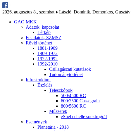
2026. au­gusz­tus 8., szom­bat ♦ Lász­ló, Do­mi­nik, Do­mon­kos, Gusz­táv
GAO MKK
Ada­tok, kap­cso­lat
Tér­kép
Fel­ada­tok, SZMSZ
Rö­vid tör­té­net
1881-1909
1909-1972
1972-1992
1992-2010
Csil­la­gá­sza­ti ku­ta­tá­sok
Tu­do­mány­tör­té­net
Inf­ra­struk­tú­ra
Ész­le­lés
Te­lesz­kó­pok
500/4500 RC
600/7500 Cas­seg­ra­in
800/5600 RC
Mű­sze­rek
eS­hel echel­le spekt­ro­gráf
Ese­mé­nyek
Pla­ne­tá­ria - 2018