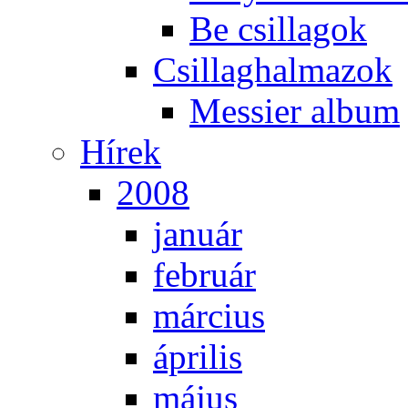
Be csil­la­gok
Csil­lag­hal­ma­zok
Mes­si­er al­bum
Hí­rek
2008
ja­nu­ár
feb­ru­ár
már­ci­us
áp­ri­lis
má­jus