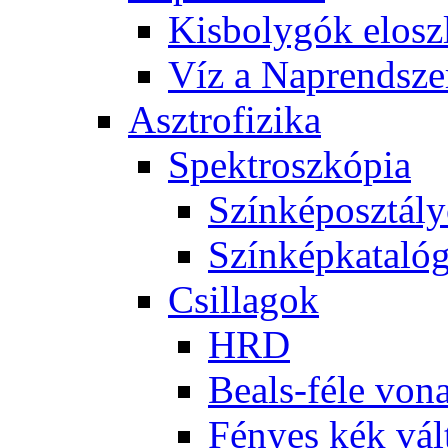
Kis­boly­gók el­osz­
Víz a Nap­rend­sze
Aszt­ro­fi­zi­ka
Spekt­rosz­kó­pia
Szín­kép­osz­tá­l
Szín­kép­ka­ta­ló­
Csil­la­gok
HRD
Be­als-fé­le vo­na
Fé­nyes kék vál­