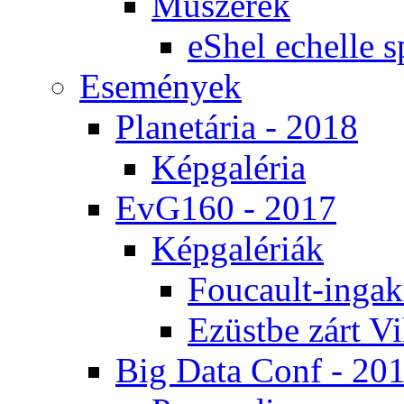
Mű­sze­rek
eS­hel echel­le s
Ese­mé­nyek
Pla­ne­tá­ria - 2018
Kép­ga­lé­ria
EvG160 - 2017
Kép­ga­lé­ri­ák
Fo­u­ca­ult-in­ga­kí
Ezüst­be zárt Vi
Big Da­ta Conf - 20