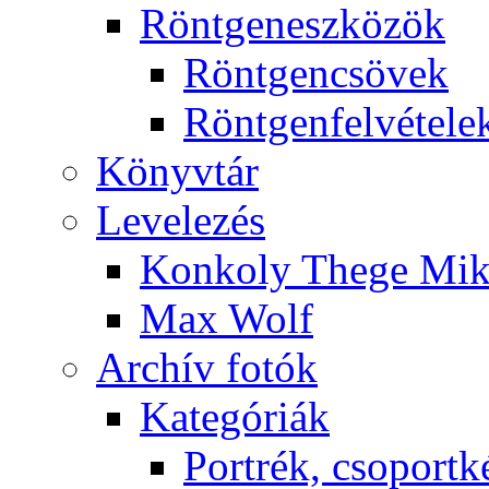
Rönt­gen­esz­kö­zök
Rönt­gen­csö­vek
Rönt­gen­fel­vé­te­le
Könyv­tár
Le­ve­le­zés
Kon­koly The­ge Mik­
Max Wolf
Ar­chív fo­tók
Ka­te­gó­ri­ák
Port­rék, cso­port­k