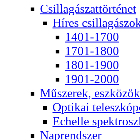
Csil­la­gá­szat­tör­té­net
Hí­res csil­la­gá­szo
1401-1700
1701-1800
1801-1900
1901-2000
Mű­sze­rek, esz­kö­zök
Op­ti­kai te­lesz­kó­
Echel­le spekt­rosz­
Nap­rend­szer