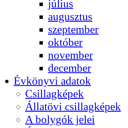
jú­li­us
au­gusz­tus
szep­tem­ber
ok­tó­ber
no­vem­ber
de­cem­ber
Év­köny­vi ada­tok
Csil­lag­ké­pek
Ál­lat­övi csil­lag­ké­pek
A boly­gók je­lei