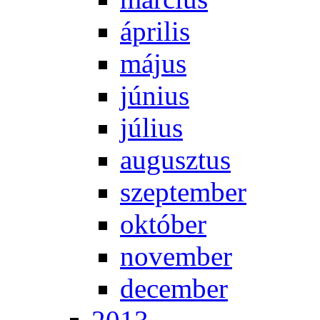
áp­ri­lis
má­jus
jú­ni­us
jú­li­us
au­gusz­tus
szep­tem­ber
ok­tó­ber
no­vem­ber
de­cem­ber