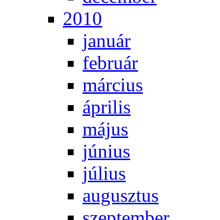
2010
ja­nu­ár
feb­ru­ár
már­ci­us
áp­ri­lis
má­jus
jú­ni­us
jú­li­us
au­gusz­tus
szep­tem­ber