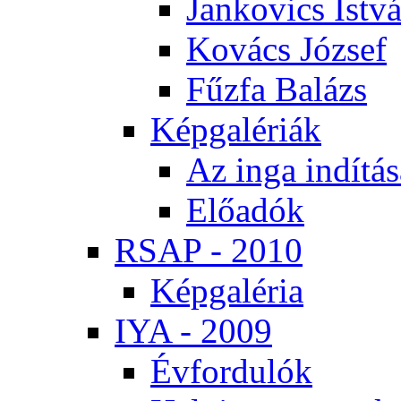
Jan­ko­vics Ist­v
Ko­vács Jó­zsef
Fűz­fa Ba­lázs
Kép­ga­lé­ri­ák
Az in­ga in­dí­tá­
Elő­adók
RSAP - 2010
Kép­ga­lé­ria
IYA - 2009
Év­for­du­lók