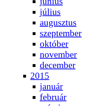
jú­ni­us
jú­li­us
au­gusz­tus
szep­tem­ber
ok­tó­ber
no­vem­ber
de­cem­ber
2015
ja­nu­ár
feb­ru­ár