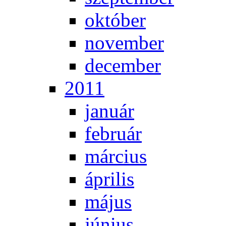
ok­tó­ber
no­vem­ber
de­cem­ber
2011
ja­nu­ár
feb­ru­ár
már­ci­us
áp­ri­lis
má­jus
jú­ni­us