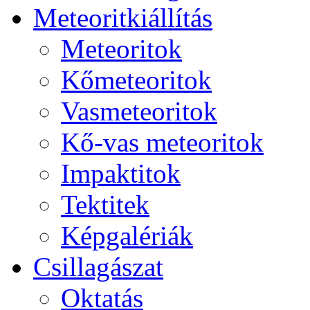
Me­te­o­rit­ki­ál­lí­tás
Me­te­o­ri­tok
Kő­me­te­o­ri­tok
Vas­me­te­o­ri­tok
Kő-vas me­te­o­ri­tok
Imp­ak­ti­tok
Tek­ti­tek
Kép­ga­lé­ri­ák
Csil­la­gá­szat
Ok­ta­tás