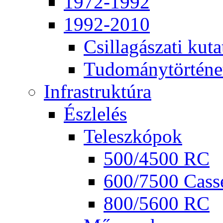
1972-1992
1992-2010
Csil­la­gá­sza­ti ku­ta
Tu­do­mány­tör­té­ne
Inf­ra­struk­tú­ra
Ész­le­lés
Te­lesz­kó­pok
500/4500 RC
600/7500 Cas­se
800/5600 RC