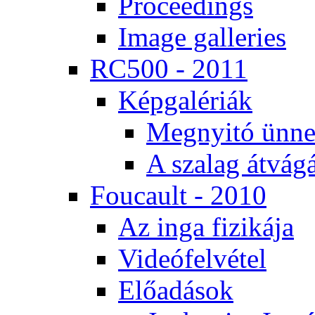
Pro­ce­e­dings
Image gal­le­ri­es
RC500 - 2011
Kép­ga­lé­ri­ák
Meg­nyi­tó ün­ne
A sza­lag át­vá­gá
Fo­u­ca­ult - 2010
Az in­ga fi­zi­ká­ja
Vi­de­ó­fel­vé­tel
Elő­adá­sok