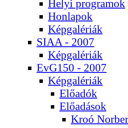
He­lyi prog­ra­mok
Hon­la­pok
Kép­ga­lé­ri­ák
SI­AA - 2007
Kép­ga­lé­ri­ák
EvG150 - 2007
Kép­ga­lé­ri­ák
Elő­adók
Elő­adá­sok
Kroó Nor­ber