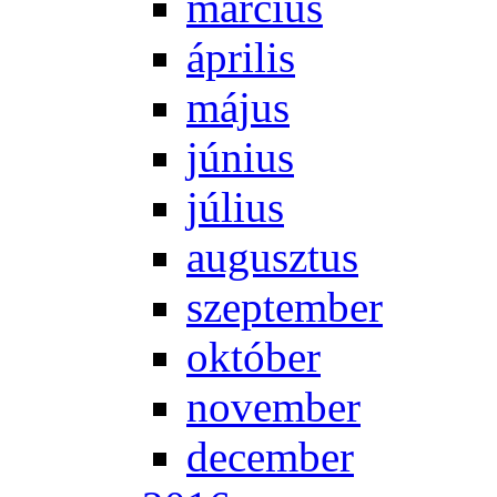
már­ci­us
áp­ri­lis
má­jus
jú­ni­us
jú­li­us
au­gusz­tus
szep­tem­ber
ok­tó­ber
no­vem­ber
de­cem­ber