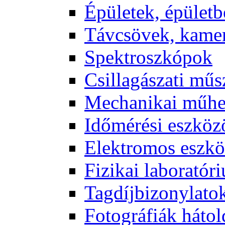
Épü­le­tek, épü­let­b
Táv­csö­vek, ka­me­
Spekt­rosz­kó­pok
Csil­la­gá­sza­ti mű­
Me­cha­ni­kai mű­h
Idő­mé­ré­si esz­kö­
Elekt­ro­mos esz­kö
Fi­zi­kai la­bo­ra­tó­r
Tag­díj­bi­zony­la­to
Fo­tog­rá­fi­ák hát­ol­