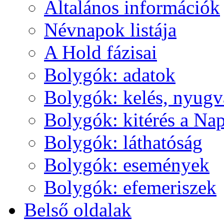
Ál­ta­lá­nos in­for­má­ci­ók
Név­na­pok lis­tá­ja
A Hold fá­zi­sai
Boly­gók: ada­tok
Boly­gók: ke­lés, nyug­v
Boly­gók: ki­té­rés a Nap
Boly­gók: lát­ha­tó­ság
Boly­gók: ese­mé­nyek
Boly­gók: efe­me­ri­szek
Bel­ső ol­da­lak