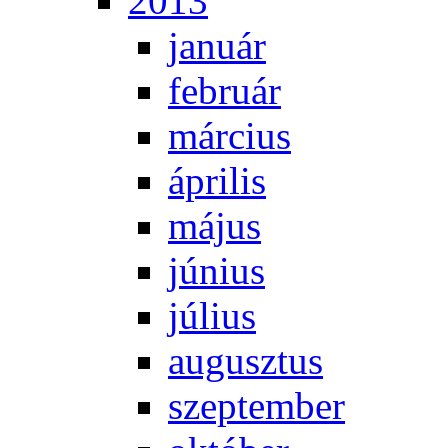
2013
ja­nu­ár
feb­ru­ár
már­ci­us
áp­ri­lis
má­jus
jú­ni­us
jú­li­us
au­gusz­tus
szep­tem­ber