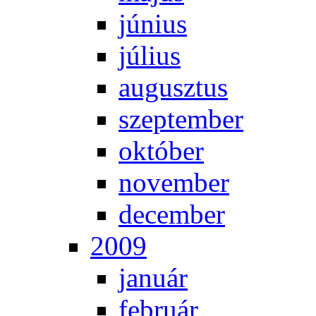
jú­ni­us
jú­li­us
au­gusz­tus
szep­tem­ber
ok­tó­ber
no­vem­ber
de­cem­ber
2009
ja­nu­ár
feb­ru­ár