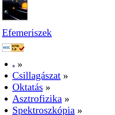
Efe­me­ri­szek
»
Csil­la­gá­szat
»
Ok­ta­tás
»
Aszt­ro­fi­zi­ka
»
Spekt­rosz­kó­pia
»