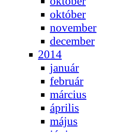
ok­tó­ber
ok­tó­ber
no­vem­ber
de­cem­ber
2014
ja­nu­ár
feb­ru­ár
már­ci­us
áp­ri­lis
má­jus