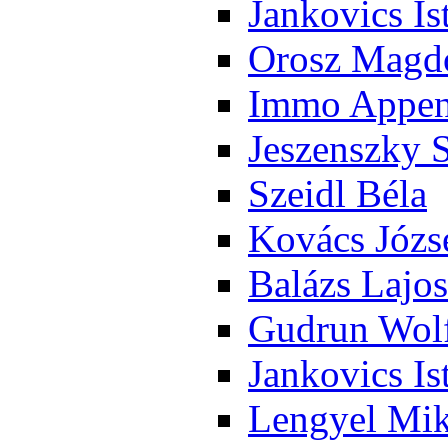
Jan­ko­vics Is
Orosz Mag­do
Im­mo Ap­pen­
Je­szensz­ky 
Szeidl Bé­la
Ko­vács Jó­zs
Ba­lázs La­jos
Gud­run Wolf
Jan­ko­vics Is
Len­gyel Mik