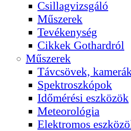
Csil­lag­vizs­gá­ló
Mű­sze­rek
Te­vé­keny­ség
Cik­kek Got­hard­ról
Mű­sze­rek
Táv­csö­vek, ka­me­rá
Spekt­rosz­kó­pok
Idő­mé­ré­si esz­kö­zök
Me­te­o­ro­ló­gia
Elekt­ro­mos esz­kö­z