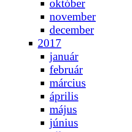
ok­tó­ber
no­vem­ber
de­cem­ber
2017
ja­nu­ár
feb­ru­ár
már­ci­us
áp­ri­lis
má­jus
jú­ni­us