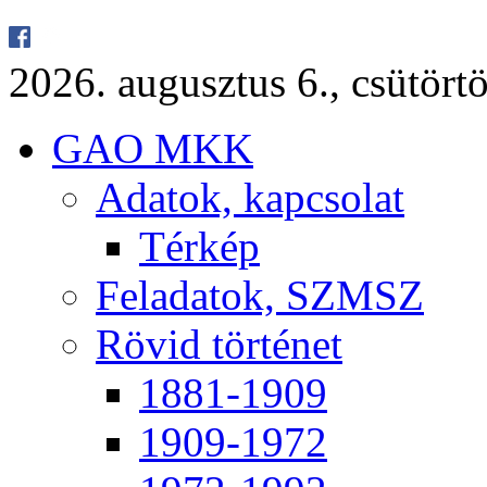
2026. au­gusz­tus 6., csü­tör­tö
GAO MKK
Ada­tok, kap­cso­lat
Tér­kép
Fel­ada­tok, SZMSZ
Rö­vid tör­té­net
1881-1909
1909-1972