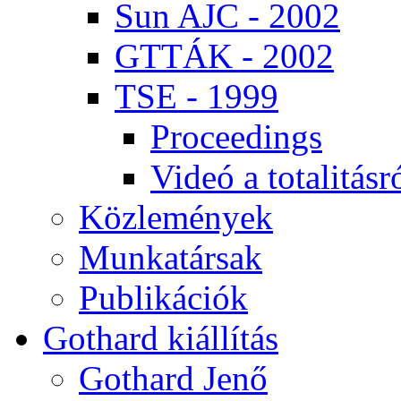
Sun AJC - 2002
GT­TÁK - 2002
TSE - 1999
Pro­ce­e­dings
Vi­deó a to­ta­li­tás­r
Köz­le­mé­nyek
Mun­ka­tár­sak
Pub­li­ká­ci­ók
Got­hard ki­ál­lí­tás
Got­hard Je­nő