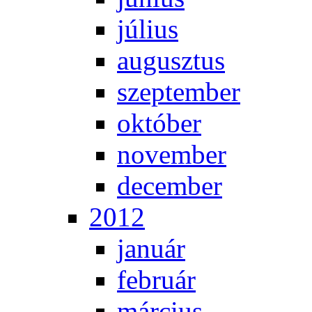
jú­li­us
au­gusz­tus
szep­tem­ber
ok­tó­ber
no­vem­ber
de­cem­ber
2012
ja­nu­ár
feb­ru­ár
már­ci­us