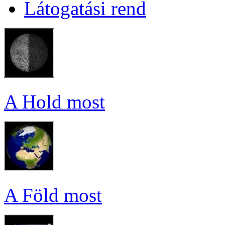
Lá­to­ga­tá­si rend
A Hold most
A Föld most