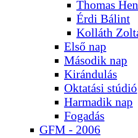
Tho­mas Hen
Ér­di Bá­lint
Kol­láth Zol­
El­ső nap
Má­so­dik nap
Ki­rán­du­lás
Ok­ta­tá­si stú­dió
Har­ma­dik nap
Fo­ga­dás
GFM - 2006