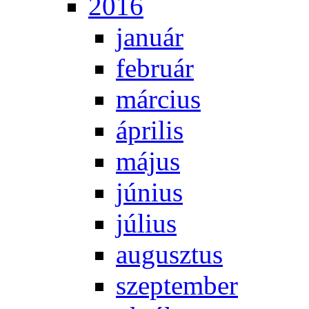
2016
ja­nu­ár
feb­ru­ár
már­ci­us
áp­ri­lis
má­jus
jú­ni­us
jú­li­us
au­gusz­tus
szep­tem­ber