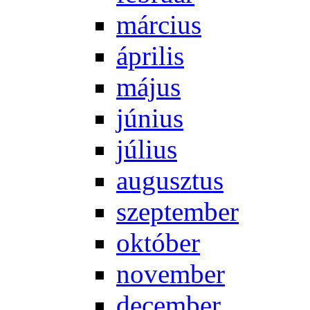
már­ci­us
áp­ri­lis
má­jus
jú­ni­us
jú­li­us
au­gusz­tus
szep­tem­ber
ok­tó­ber
no­vem­ber
de­cem­ber