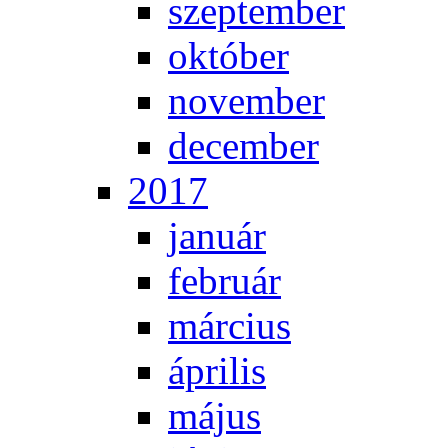
szep­tem­ber
ok­tó­ber
no­vem­ber
de­cem­ber
2017
ja­nu­ár
feb­ru­ár
már­ci­us
áp­ri­lis
má­jus