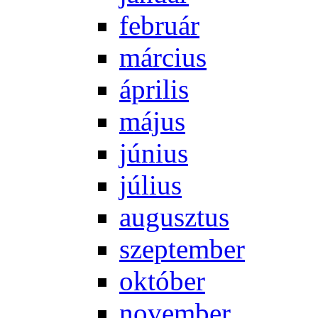
feb­ru­ár
már­ci­us
áp­ri­lis
má­jus
jú­ni­us
jú­li­us
au­gusz­tus
szep­tem­ber
ok­tó­ber
no­vem­ber