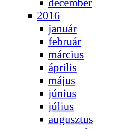
de­cem­ber
2016
ja­nu­ár
feb­ru­ár
már­ci­us
áp­ri­lis
má­jus
jú­ni­us
jú­li­us
au­gusz­tus