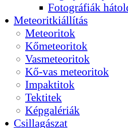
Fo­tog­rá­fi­ák hát­ol­
Me­te­o­rit­ki­ál­lí­tás
Me­te­o­ri­tok
Kő­me­te­o­ri­tok
Vas­me­te­o­ri­tok
Kő-vas me­te­o­ri­tok
Imp­ak­ti­tok
Tek­ti­tek
Kép­ga­lé­ri­ák
Csil­la­gá­szat