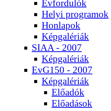
Év­for­du­lók
He­lyi prog­ra­mok
Hon­la­pok
Kép­ga­lé­ri­ák
SI­AA - 2007
Kép­ga­lé­ri­ák
EvG150 - 2007
Kép­ga­lé­ri­ák
Elő­adók
Elő­adá­sok