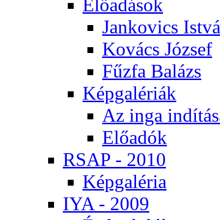
Elő­adá­sok
Jan­ko­vics Ist­v
Ko­vács Jó­zsef
Fűz­fa Ba­lázs
Kép­ga­lé­ri­ák
Az in­ga in­dí­tá­
Elő­adók
RSAP - 2010
Kép­ga­lé­ria
IYA - 2009