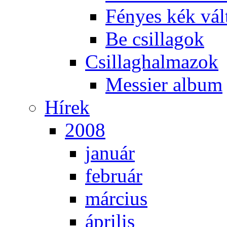
Fé­nyes kék vál­
Be csil­la­gok
Csil­lag­hal­ma­zok
Mes­si­er al­bum
Hí­rek
2008
ja­nu­ár
feb­ru­ár
már­ci­us
áp­ri­lis