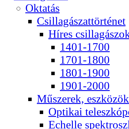
Ok­ta­tás
Csil­la­gá­szat­tör­té­net
Hí­res csil­la­gá­szo
1401-1700
1701-1800
1801-1900
1901-2000
Mű­sze­rek, esz­kö­zök
Op­ti­kai te­lesz­kó­
Echel­le spekt­rosz­