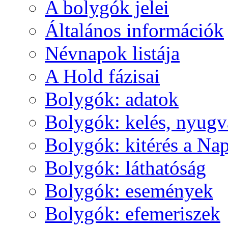
A boly­gók je­lei
Ál­ta­lá­nos in­for­má­ci­ók
Név­na­pok lis­tá­ja
A Hold fá­zi­sai
Boly­gók: ada­tok
Boly­gók: ke­lés, nyug­v
Boly­gók: ki­té­rés a Nap
Boly­gók: lát­ha­tó­ság
Boly­gók: ese­mé­nyek
Boly­gók: efe­me­ri­szek