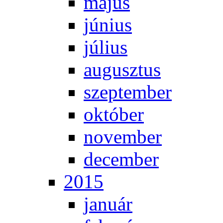
má­jus
jú­ni­us
jú­li­us
au­gusz­tus
szep­tem­ber
ok­tó­ber
no­vem­ber
de­cem­ber
2015
ja­nu­ár