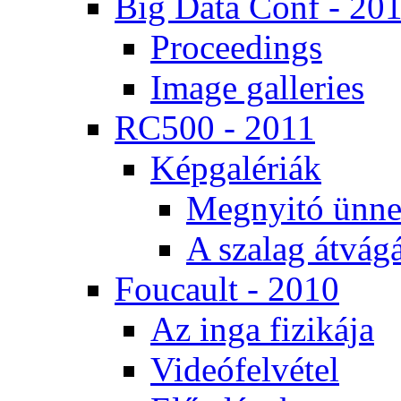
Big Da­ta Conf - 20
Pro­ce­e­dings
Image gal­le­ri­es
RC500 - 2011
Kép­ga­lé­ri­ák
Meg­nyi­tó ün­ne
A sza­lag át­vá­gá
Fo­u­ca­ult - 2010
Az in­ga fi­zi­ká­ja
Vi­de­ó­fel­vé­tel