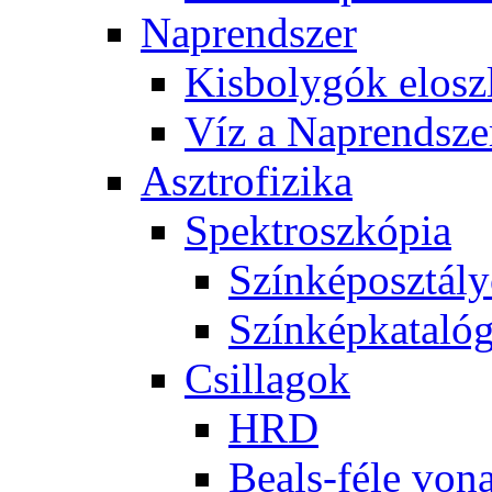
Nap­rend­szer
Kis­boly­gók el­osz­
Víz a Nap­rend­sze
Aszt­ro­fi­zi­ka
Spekt­rosz­kó­pia
Szín­kép­osz­tá­l
Szín­kép­ka­ta­ló­
Csil­la­gok
HRD
Be­als-fé­le vo­na