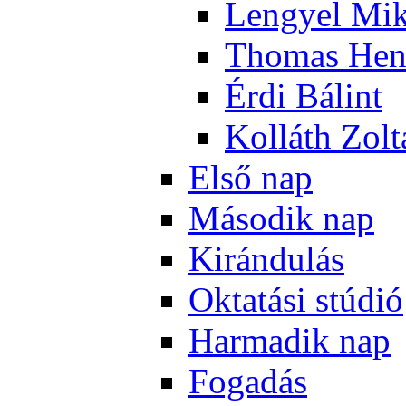
Len­gyel Mik
Tho­mas Hen
Ér­di Bá­lint
Kol­láth Zol­
El­ső nap
Má­so­dik nap
Ki­rán­du­lás
Ok­ta­tá­si stú­dió
Har­ma­dik nap
Fo­ga­dás