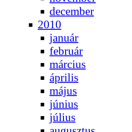
de­cem­ber
2010
ja­nu­ár
feb­ru­ár
már­ci­us
áp­ri­lis
má­jus
jú­ni­us
jú­li­us
au­gusz­tus