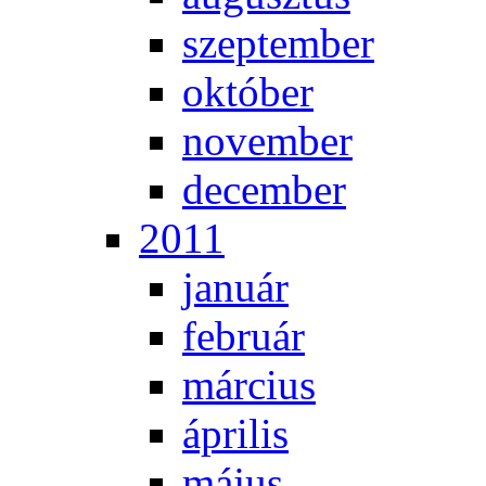
szep­tem­ber
ok­tó­ber
no­vem­ber
de­cem­ber
2011
ja­nu­ár
feb­ru­ár
már­ci­us
áp­ri­lis
má­jus