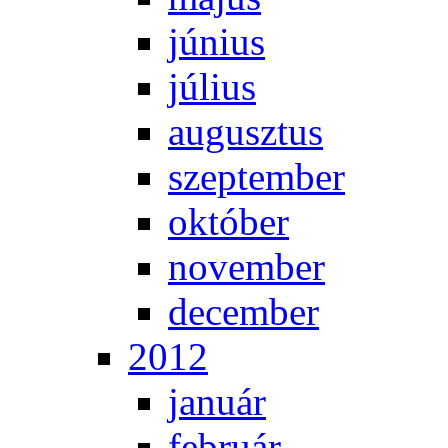
jú­ni­us
jú­li­us
au­gusz­tus
szep­tem­ber
ok­tó­ber
no­vem­ber
de­cem­ber
2012
ja­nu­ár
feb­ru­ár