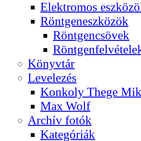
Elekt­ro­mos esz­kö­z
Rönt­gen­esz­kö­zök
Rönt­gen­csö­vek
Rönt­gen­fel­vé­te­le
Könyv­tár
Le­ve­le­zés
Kon­koly The­ge Mik­
Max Wolf
Ar­chív fo­tók
Ka­te­gó­ri­ák