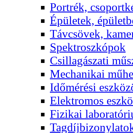
Port­rék, cso­port­k
Épü­le­tek, épü­let­b
Táv­csö­vek, ka­me­
Spekt­rosz­kó­pok
Csil­la­gá­sza­ti mű­
Me­cha­ni­kai mű­h
Idő­mé­ré­si esz­kö­
Elekt­ro­mos esz­kö
Fi­zi­kai la­bo­ra­tó­r
Tag­díj­bi­zony­la­to