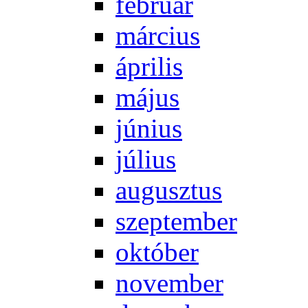
feb­ru­ár
már­ci­us
áp­ri­lis
má­jus
jú­ni­us
jú­li­us
au­gusz­tus
szep­tem­ber
ok­tó­ber
no­vem­ber