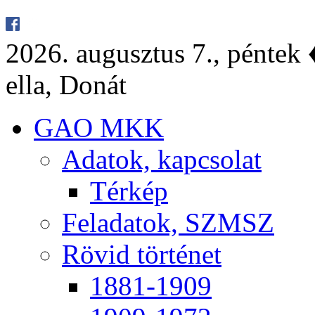
2026. au­gusz­tus 7., pén­tek ♦
el­la, Do­nát
GAO MKK
Ada­tok, kap­cso­lat
Tér­kép
Fel­ada­tok, SZMSZ
Rö­vid tör­té­net
1881-1909