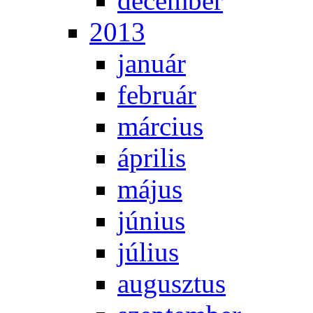
de­cem­ber
2013
ja­nu­ár
feb­ru­ár
már­ci­us
áp­ri­lis
má­jus
jú­ni­us
jú­li­us
au­gusz­tus