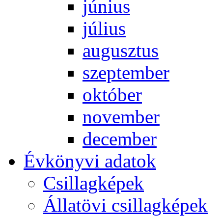
jú­ni­us
jú­li­us
au­gusz­tus
szep­tem­ber
ok­tó­ber
no­vem­ber
de­cem­ber
Év­köny­vi ada­tok
Csil­lag­ké­pek
Ál­lat­övi csil­lag­ké­pek