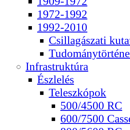
1909-1972
1972-1992
1992-2010
Csil­la­gá­sza­ti ku­ta
Tu­do­mány­tör­té­ne
Inf­ra­struk­tú­ra
Ész­le­lés
Te­lesz­kó­pok
500/4500 RC
600/7500 Cas­se