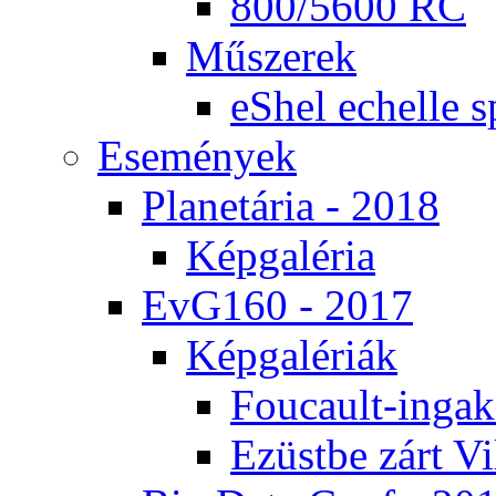
800/5600 RC
Mű­sze­rek
eS­hel echel­le s
Ese­mé­nyek
Pla­ne­tá­ria - 2018
Kép­ga­lé­ria
EvG160 - 2017
Kép­ga­lé­ri­ák
Fo­u­ca­ult-in­ga­kí
Ezüst­be zárt Vi