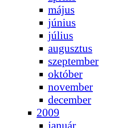
má­jus
jú­ni­us
jú­li­us
au­gusz­tus
szep­tem­ber
ok­tó­ber
no­vem­ber
de­cem­ber
2009
ja­nu­ár