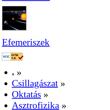
Efe­me­ri­szek
»
Csil­la­gá­szat
»
Ok­ta­tás
»
Aszt­ro­fi­zi­ka
»