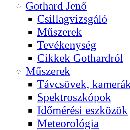
Got­hard Je­nő
Csil­lag­vizs­gá­ló
Mű­sze­rek
Te­vé­keny­ség
Cik­kek Got­hard­ról
Mű­sze­rek
Táv­csö­vek, ka­me­rá
Spekt­rosz­kó­pok
Idő­mé­ré­si esz­kö­zök
Me­te­o­ro­ló­gia