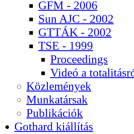
GFM - 2006
Sun AJC - 2002
GT­TÁK - 2002
TSE - 1999
Pro­ce­e­dings
Vi­deó a to­ta­li­tás­r
Köz­le­mé­nyek
Mun­ka­tár­sak
Pub­li­ká­ci­ók
Got­hard ki­ál­lí­tás