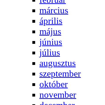
már­ci­us
áp­ri­lis
má­jus
jú­ni­us
jú­li­us
au­gusz­tus
szep­tem­ber
ok­tó­ber
no­vem­ber