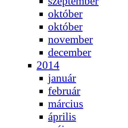
szep­tem­ber
ok­tó­ber
ok­tó­ber
no­vem­ber
de­cem­ber
2014
ja­nu­ár
feb­ru­ár
már­ci­us
áp­ri­lis