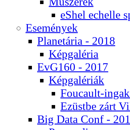
Mű­sze­rek
eS­hel echel­le s
Ese­mé­nyek
Pla­ne­tá­ria - 2018
Kép­ga­lé­ria
EvG160 - 2017
Kép­ga­lé­ri­ák
Fo­u­ca­ult-in­ga­kí
Ezüst­be zárt Vi
Big Da­ta Conf - 20