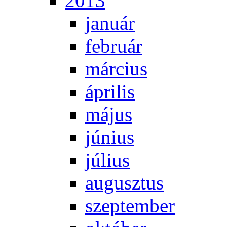
2013
ja­nu­ár
feb­ru­ár
már­ci­us
áp­ri­lis
má­jus
jú­ni­us
jú­li­us
au­gusz­tus
szep­tem­ber