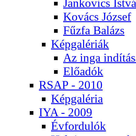
Jan­ko­vics Ist­v
Ko­vács Jó­zsef
Fűz­fa Ba­lázs
Kép­ga­lé­ri­ák
Az in­ga in­dí­tá­
Elő­adók
RSAP - 2010
Kép­ga­lé­ria
IYA - 2009
Év­for­du­lók