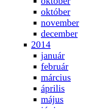
ok­tó­ber
ok­tó­ber
no­vem­ber
de­cem­ber
2014
ja­nu­ár
feb­ru­ár
már­ci­us
áp­ri­lis
má­jus