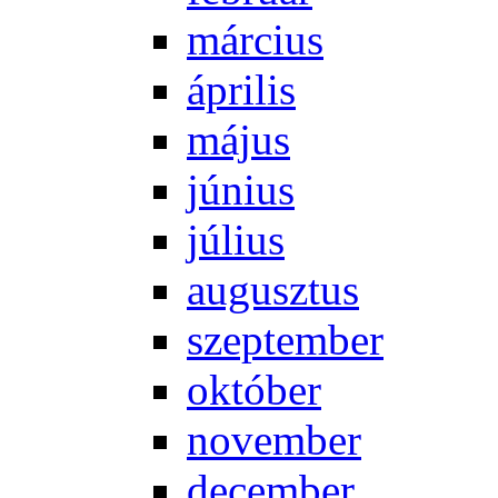
már­ci­us
áp­ri­lis
má­jus
jú­ni­us
jú­li­us
au­gusz­tus
szep­tem­ber
ok­tó­ber
no­vem­ber
de­cem­ber