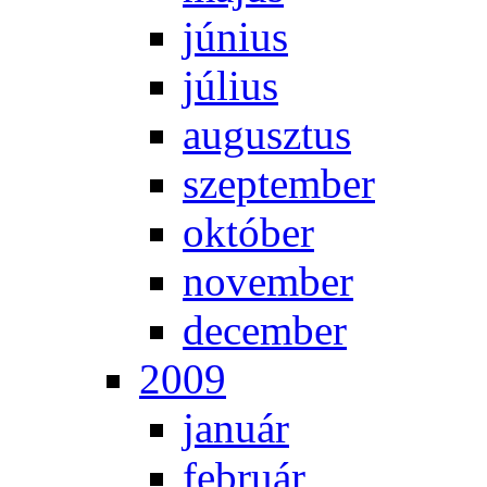
jú­ni­us
jú­li­us
au­gusz­tus
szep­tem­ber
ok­tó­ber
no­vem­ber
de­cem­ber
2009
ja­nu­ár
feb­ru­ár