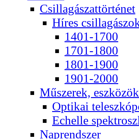
Csil­la­gá­szat­tör­té­net
Hí­res csil­la­gá­szo
1401-1700
1701-1800
1801-1900
1901-2000
Mű­sze­rek, esz­kö­zök
Op­ti­kai te­lesz­kó­
Echel­le spekt­rosz­
Nap­rend­szer