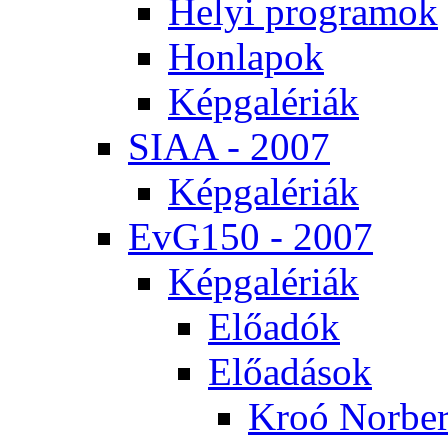
He­lyi prog­ra­mok
Hon­la­pok
Kép­ga­lé­ri­ák
SI­AA - 2007
Kép­ga­lé­ri­ák
EvG150 - 2007
Kép­ga­lé­ri­ák
Elő­adók
Elő­adá­sok
Kroó Nor­ber