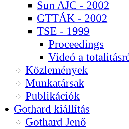
Sun AJC - 2002
GT­TÁK - 2002
TSE - 1999
Pro­ce­e­dings
Vi­deó a to­ta­li­tás­r
Köz­le­mé­nyek
Mun­ka­tár­sak
Pub­li­ká­ci­ók
Got­hard ki­ál­lí­tás
Got­hard Je­nő