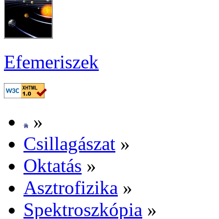
Efe­me­ri­szek
»
Csil­la­gá­szat
»
Ok­ta­tás
»
Aszt­ro­fi­zi­ka
»
Spekt­rosz­kó­pia
»