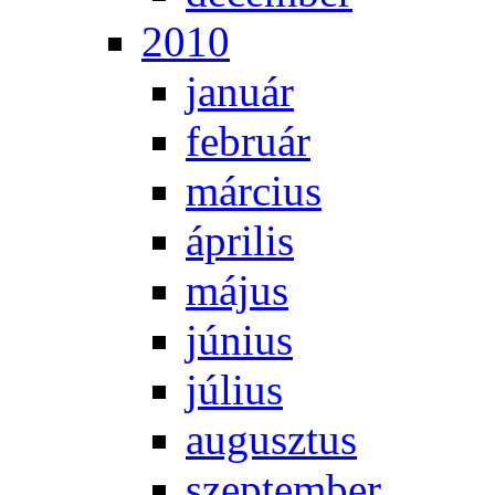
2010
ja­nu­ár
feb­ru­ár
már­ci­us
áp­ri­lis
má­jus
jú­ni­us
jú­li­us
au­gusz­tus
szep­tem­ber