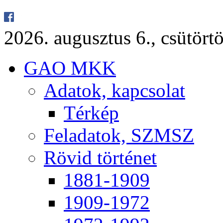
2026. au­gusz­tus 6., csü­tör­tö
GAO MKK
Ada­tok, kap­cso­lat
Tér­kép
Fel­ada­tok, SZMSZ
Rö­vid tör­té­net
1881-1909
1909-1972