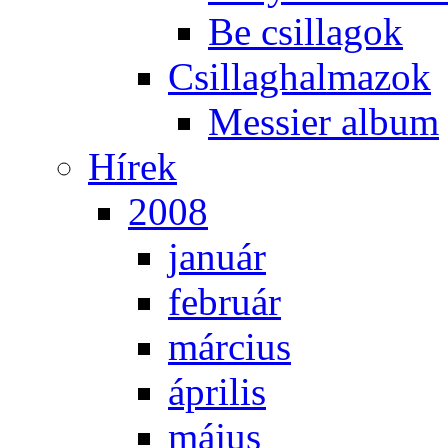
Be csil­la­gok
Csil­lag­hal­ma­zok
Mes­si­er al­bum
Hí­rek
2008
ja­nu­ár
feb­ru­ár
már­ci­us
áp­ri­lis
má­jus