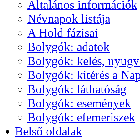
Ál­ta­lá­nos in­for­má­ci­ók
Név­na­pok lis­tá­ja
A Hold fá­zi­sai
Boly­gók: ada­tok
Boly­gók: ke­lés, nyug­v
Boly­gók: ki­té­rés a Nap
Boly­gók: lát­ha­tó­ság
Boly­gók: ese­mé­nyek
Boly­gók: efe­me­ri­szek
Bel­ső ol­da­lak