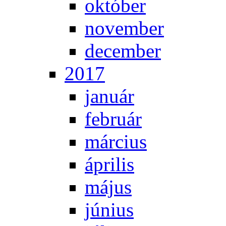
ok­tó­ber
no­vem­ber
de­cem­ber
2017
ja­nu­ár
feb­ru­ár
már­ci­us
áp­ri­lis
má­jus
jú­ni­us