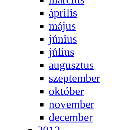
áp­ri­lis
má­jus
jú­ni­us
jú­li­us
au­gusz­tus
szep­tem­ber
ok­tó­ber
no­vem­ber
de­cem­ber