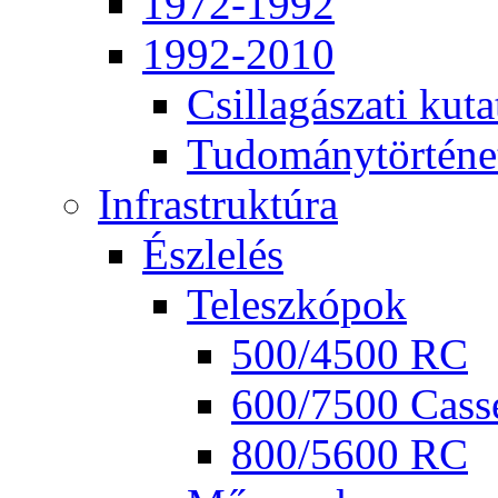
1972-1992
1992-2010
Csil­la­gá­sza­ti ku­ta
Tu­do­mány­tör­té­ne
Inf­ra­struk­tú­ra
Ész­le­lés
Te­lesz­kó­pok
500/4500 RC
600/7500 Cas­se
800/5600 RC