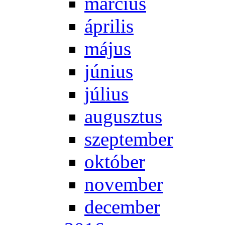
már­ci­us
áp­ri­lis
má­jus
jú­ni­us
jú­li­us
au­gusz­tus
szep­tem­ber
ok­tó­ber
no­vem­ber
de­cem­ber