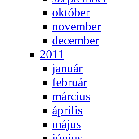
ok­tó­ber
no­vem­ber
de­cem­ber
2011
ja­nu­ár
feb­ru­ár
már­ci­us
áp­ri­lis
má­jus
jú­ni­us