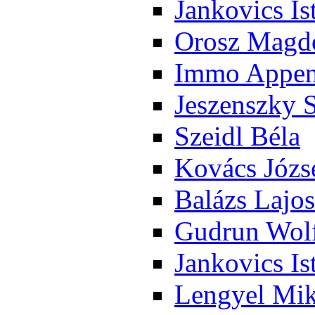
Jan­ko­vics Is
Orosz Mag­do
Im­mo Ap­pen­
Je­szensz­ky 
Szeidl Bé­la
Ko­vács Jó­zs
Ba­lázs La­jos
Gud­run Wolf
Jan­ko­vics Is
Len­gyel Mik