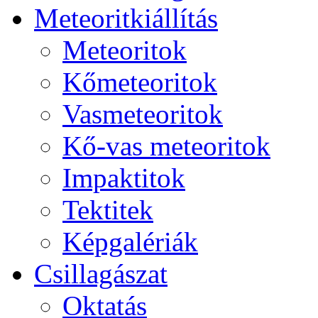
Me­te­o­rit­ki­ál­lí­tás
Me­te­o­ri­tok
Kő­me­te­o­ri­tok
Vas­me­te­o­ri­tok
Kő-vas me­te­o­ri­tok
Imp­ak­ti­tok
Tek­ti­tek
Kép­ga­lé­ri­ák
Csil­la­gá­szat
Ok­ta­tás