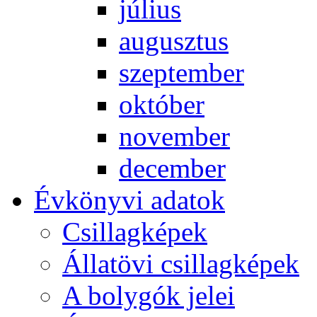
jú­li­us
au­gusz­tus
szep­tem­ber
ok­tó­ber
no­vem­ber
de­cem­ber
Év­köny­vi ada­tok
Csil­lag­ké­pek
Ál­lat­övi csil­lag­ké­pek
A boly­gók je­lei