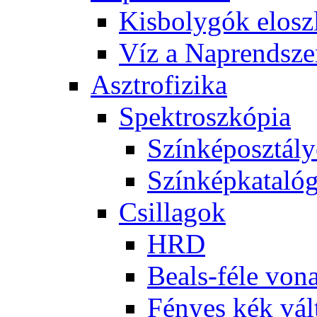
Kis­boly­gók el­osz­
Víz a Nap­rend­sze
Aszt­ro­fi­zi­ka
Spekt­rosz­kó­pia
Szín­kép­osz­tá­l
Szín­kép­ka­ta­ló­
Csil­la­gok
HRD
Be­als-fé­le vo­na
Fé­nyes kék vál­