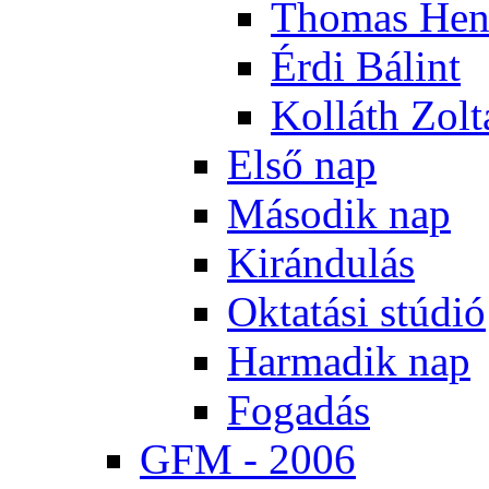
Tho­mas Hen
Ér­di Bá­lint
Kol­láth Zol­
El­ső nap
Má­so­dik nap
Ki­rán­du­lás
Ok­ta­tá­si stú­dió
Har­ma­dik nap
Fo­ga­dás
GFM - 2006