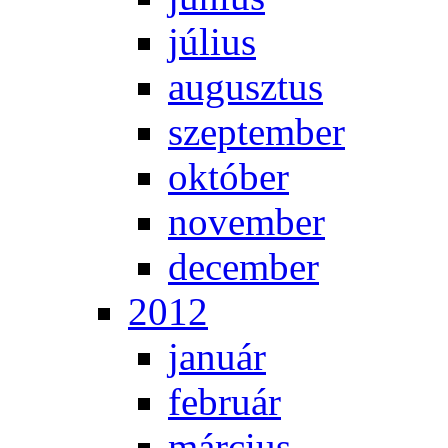
jú­li­us
au­gusz­tus
szep­tem­ber
ok­tó­ber
no­vem­ber
de­cem­ber
2012
ja­nu­ár
feb­ru­ár
már­ci­us