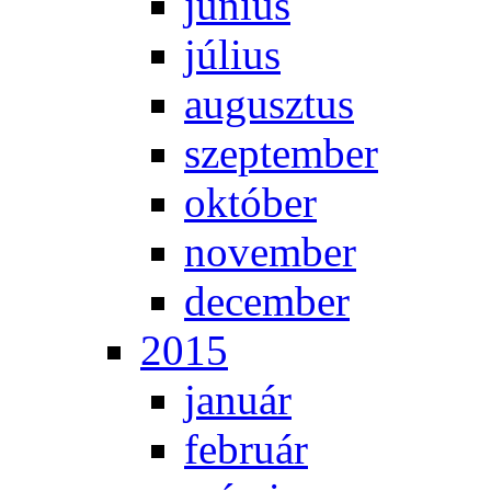
jú­ni­us
jú­li­us
au­gusz­tus
szep­tem­ber
ok­tó­ber
no­vem­ber
de­cem­ber
2015
ja­nu­ár
feb­ru­ár