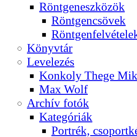
Rönt­gen­esz­kö­zök
Rönt­gen­csö­vek
Rönt­gen­fel­vé­te­le
Könyv­tár
Le­ve­le­zés
Kon­koly The­ge Mik­
Max Wolf
Ar­chív fo­tók
Ka­te­gó­ri­ák
Port­rék, cso­port­k