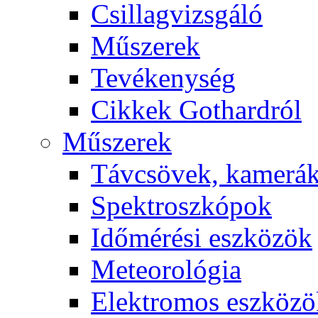
Csil­lag­vizs­gá­ló
Mű­sze­rek
Te­vé­keny­ség
Cik­kek Got­hard­ról
Mű­sze­rek
Táv­csö­vek, ka­me­rá
Spekt­rosz­kó­pok
Idő­mé­ré­si esz­kö­zök
Me­te­o­ro­ló­gia
Elekt­ro­mos esz­kö­z