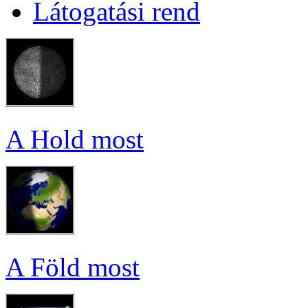
Lá­to­ga­tá­si rend
A Hold most
A Föld most