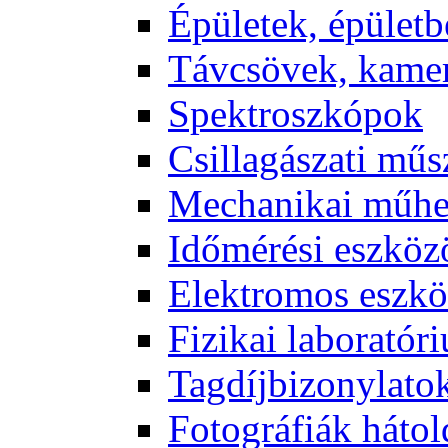
Épü­le­tek, épü­let­b
Táv­csö­vek, ka­me­
Spekt­rosz­kó­pok
Csil­la­gá­sza­ti mű­
Me­cha­ni­kai mű­h
Idő­mé­ré­si esz­kö­
Elekt­ro­mos esz­kö
Fi­zi­kai la­bo­ra­tó­r
Tag­díj­bi­zony­la­to
Fo­tog­rá­fi­ák hát­ol­