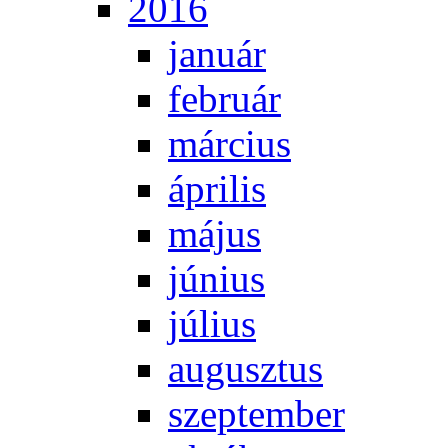
2016
ja­nu­ár
feb­ru­ár
már­ci­us
áp­ri­lis
má­jus
jú­ni­us
jú­li­us
au­gusz­tus
szep­tem­ber