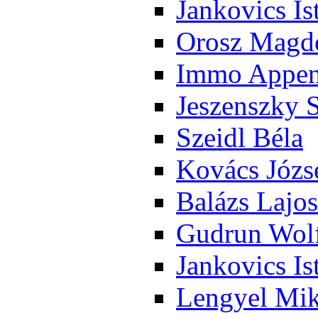
Jan­ko­vics Is
Orosz Mag­do
Im­mo Ap­pen­
Je­szensz­ky 
Szeidl Bé­la
Ko­vács Jó­zs
Ba­lázs La­jos
Gud­run Wolf
Jan­ko­vics Is
Len­gyel Mik