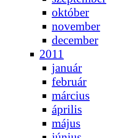
ok­tó­ber
no­vem­ber
de­cem­ber
2011
ja­nu­ár
feb­ru­ár
már­ci­us
áp­ri­lis
má­jus
jú­ni­us