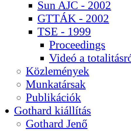
Sun AJC - 2002
GT­TÁK - 2002
TSE - 1999
Pro­ce­e­dings
Vi­deó a to­ta­li­tás­r
Köz­le­mé­nyek
Mun­ka­tár­sak
Pub­li­ká­ci­ók
Got­hard ki­ál­lí­tás
Got­hard Je­nő