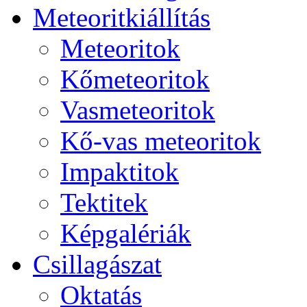
Me­te­o­rit­ki­ál­lí­tás
Me­te­o­ri­tok
Kő­me­te­o­ri­tok
Vas­me­te­o­ri­tok
Kő-vas me­te­o­ri­tok
Imp­ak­ti­tok
Tek­ti­tek
Kép­ga­lé­ri­ák
Csil­la­gá­szat
Ok­ta­tás