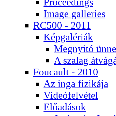
Pro­ce­e­dings
Image gal­le­ri­es
RC500 - 2011
Kép­ga­lé­ri­ák
Meg­nyi­tó ün­ne
A sza­lag át­vá­gá
Fo­u­ca­ult - 2010
Az in­ga fi­zi­ká­ja
Vi­de­ó­fel­vé­tel
Elő­adá­sok