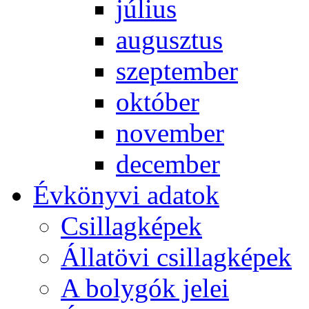
jú­li­us
au­gusz­tus
szep­tem­ber
ok­tó­ber
no­vem­ber
de­cem­ber
Év­köny­vi ada­tok
Csil­lag­ké­pek
Ál­lat­övi csil­lag­ké­pek
A boly­gók je­lei