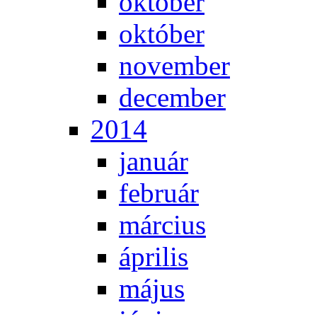
ok­tó­ber
ok­tó­ber
no­vem­ber
de­cem­ber
2014
ja­nu­ár
feb­ru­ár
már­ci­us
áp­ri­lis
má­jus