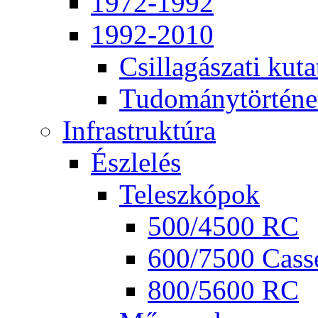
1972-1992
1992-2010
Csil­la­gá­sza­ti ku­ta
Tu­do­mány­tör­té­ne
Inf­ra­struk­tú­ra
Ész­le­lés
Te­lesz­kó­pok
500/4500 RC
600/7500 Cas­se
800/5600 RC