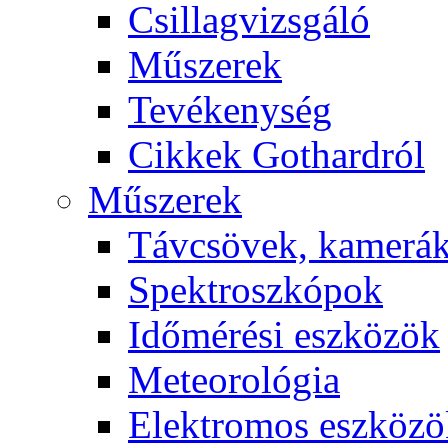
Csil­lag­vizs­gá­ló
Mű­sze­rek
Te­vé­keny­ség
Cik­kek Got­hard­ról
Mű­sze­rek
Táv­csö­vek, ka­me­rá
Spekt­rosz­kó­pok
Idő­mé­ré­si esz­kö­zök
Me­te­o­ro­ló­gia
Elekt­ro­mos esz­kö­z