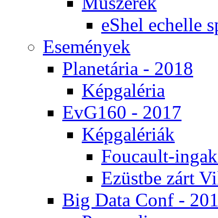
Mű­sze­rek
eS­hel echel­le s
Ese­mé­nyek
Pla­ne­tá­ria - 2018
Kép­ga­lé­ria
EvG160 - 2017
Kép­ga­lé­ri­ák
Fo­u­ca­ult-in­ga­kí
Ezüst­be zárt Vi
Big Da­ta Conf - 20