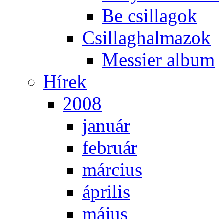
Be csil­la­gok
Csil­lag­hal­ma­zok
Mes­si­er al­bum
Hí­rek
2008
ja­nu­ár
feb­ru­ár
már­ci­us
áp­ri­lis
má­jus