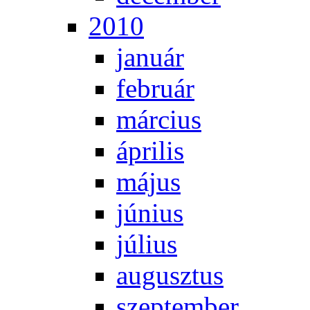
2010
ja­nu­ár
feb­ru­ár
már­ci­us
áp­ri­lis
má­jus
jú­ni­us
jú­li­us
au­gusz­tus
szep­tem­ber