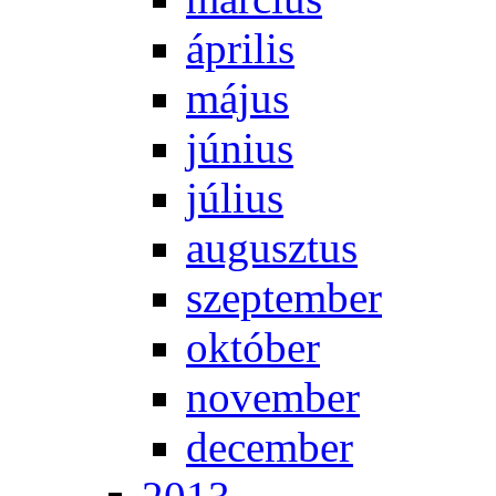
áp­ri­lis
má­jus
jú­ni­us
jú­li­us
au­gusz­tus
szep­tem­ber
ok­tó­ber
no­vem­ber
de­cem­ber