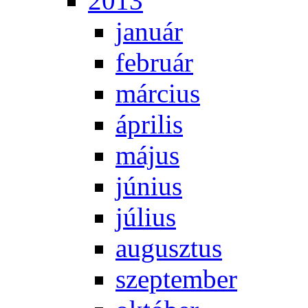
2013
ja­nu­ár
feb­ru­ár
már­ci­us
áp­ri­lis
má­jus
jú­ni­us
jú­li­us
au­gusz­tus
szep­tem­ber