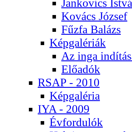
Jan­ko­vics Ist­v
Ko­vács Jó­zsef
Fűz­fa Ba­lázs
Kép­ga­lé­ri­ák
Az in­ga in­dí­tá­
Elő­adók
RSAP - 2010
Kép­ga­lé­ria
IYA - 2009
Év­for­du­lók