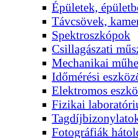
Épü­le­tek, épü­let­b
Táv­csö­vek, ka­me­
Spekt­rosz­kó­pok
Csil­la­gá­sza­ti mű­
Me­cha­ni­kai mű­h
Idő­mé­ré­si esz­kö­
Elekt­ro­mos esz­kö
Fi­zi­kai la­bo­ra­tó­r
Tag­díj­bi­zony­la­to
Fo­tog­rá­fi­ák hát­ol­