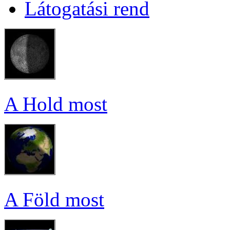
Lá­to­ga­tá­si rend
A Hold most
A Föld most