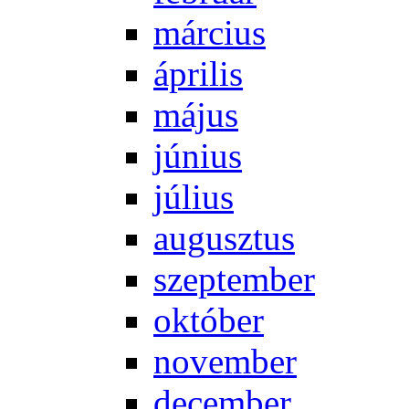
már­ci­us
áp­ri­lis
má­jus
jú­ni­us
jú­li­us
au­gusz­tus
szep­tem­ber
ok­tó­ber
no­vem­ber
de­cem­ber