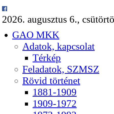
2026. au­gusz­tus 6., csü­tör­tö
GAO MKK
Ada­tok, kap­cso­lat
Tér­kép
Fel­ada­tok, SZMSZ
Rö­vid tör­té­net
1881-1909
1909-1972