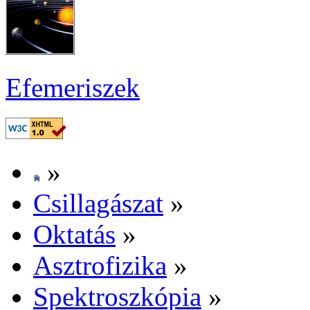
Efe­me­ri­szek
»
Csil­la­gá­szat
»
Ok­ta­tás
»
Aszt­ro­fi­zi­ka
»
Spekt­rosz­kó­pia
»