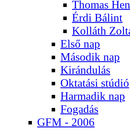
Tho­mas Hen
Ér­di Bá­lint
Kol­láth Zol­
El­ső nap
Má­so­dik nap
Ki­rán­du­lás
Ok­ta­tá­si stú­dió
Har­ma­dik nap
Fo­ga­dás
GFM - 2006