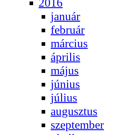
2016
ja­nu­ár
feb­ru­ár
már­ci­us
áp­ri­lis
má­jus
jú­ni­us
jú­li­us
au­gusz­tus
szep­tem­ber