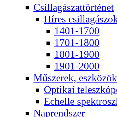
Csil­la­gá­szat­tör­té­net
Hí­res csil­la­gá­szo
1401-1700
1701-1800
1801-1900
1901-2000
Mű­sze­rek, esz­kö­zök
Op­ti­kai te­lesz­kó­
Echel­le spekt­rosz­
Nap­rend­szer