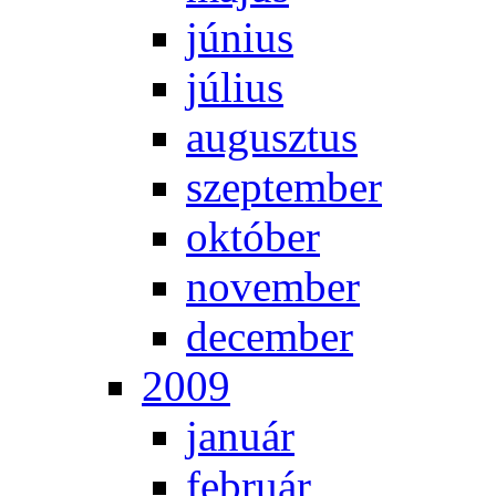
jú­ni­us
jú­li­us
au­gusz­tus
szep­tem­ber
ok­tó­ber
no­vem­ber
de­cem­ber
2009
ja­nu­ár
feb­ru­ár