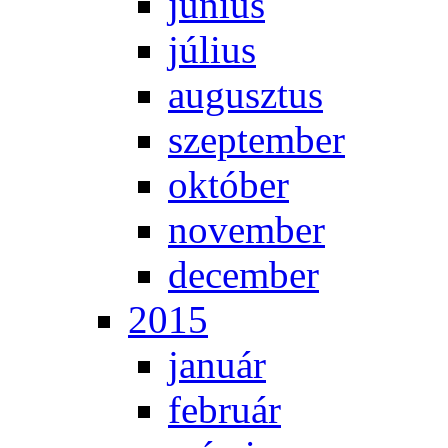
jú­ni­us
jú­li­us
au­gusz­tus
szep­tem­ber
ok­tó­ber
no­vem­ber
de­cem­ber
2015
ja­nu­ár
feb­ru­ár