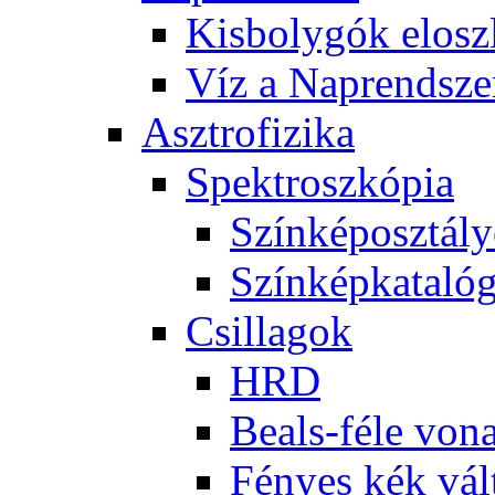
Kis­boly­gók el­osz­
Víz a Nap­rend­sze
Aszt­ro­fi­zi­ka
Spekt­rosz­kó­pia
Szín­kép­osz­tá­l
Szín­kép­ka­ta­ló­
Csil­la­gok
HRD
Be­als-fé­le vo­na
Fé­nyes kék vál­