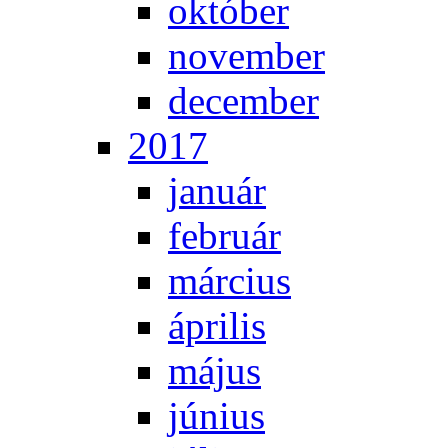
ok­tó­ber
no­vem­ber
de­cem­ber
2017
ja­nu­ár
feb­ru­ár
már­ci­us
áp­ri­lis
má­jus
jú­ni­us