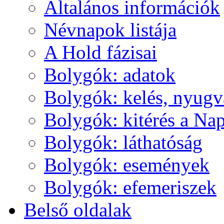
Ál­ta­lá­nos in­for­má­ci­ók
Név­na­pok lis­tá­ja
A Hold fá­zi­sai
Boly­gók: ada­tok
Boly­gók: ke­lés, nyug­v
Boly­gók: ki­té­rés a Nap
Boly­gók: lát­ha­tó­ság
Boly­gók: ese­mé­nyek
Boly­gók: efe­me­ri­szek
Bel­ső ol­da­lak