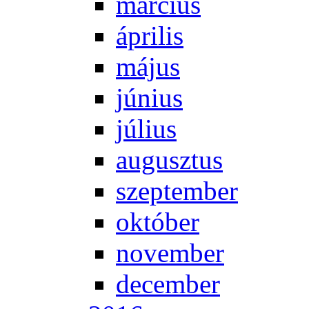
már­ci­us
áp­ri­lis
má­jus
jú­ni­us
jú­li­us
au­gusz­tus
szep­tem­ber
ok­tó­ber
no­vem­ber
de­cem­ber