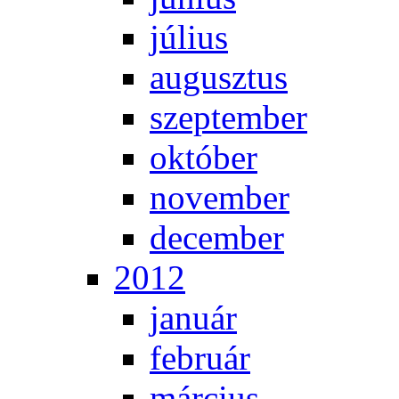
jú­li­us
au­gusz­tus
szep­tem­ber
ok­tó­ber
no­vem­ber
de­cem­ber
2012
ja­nu­ár
feb­ru­ár
már­ci­us