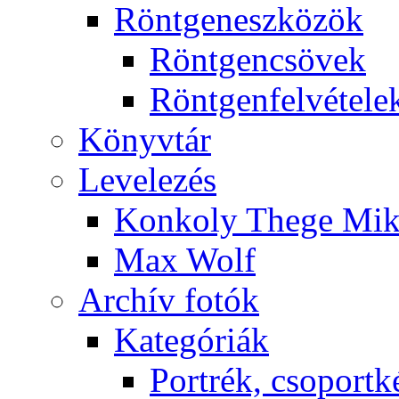
Rönt­gen­esz­kö­zök
Rönt­gen­csö­vek
Rönt­gen­fel­vé­te­le
Könyv­tár
Le­ve­le­zés
Kon­koly The­ge Mik­
Max Wolf
Ar­chív fo­tók
Ka­te­gó­ri­ák
Port­rék, cso­port­k