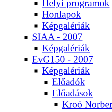
He­lyi prog­ra­mok
Hon­la­pok
Kép­ga­lé­ri­ák
SI­AA - 2007
Kép­ga­lé­ri­ák
EvG150 - 2007
Kép­ga­lé­ri­ák
Elő­adók
Elő­adá­sok
Kroó Nor­ber