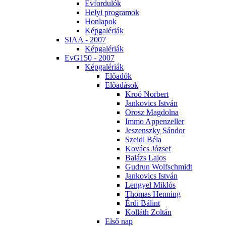
Év­for­du­lók
He­lyi prog­ra­mok
Hon­la­pok
Kép­ga­lé­ri­ák
SI­AA - 2007
Kép­ga­lé­ri­ák
EvG150 - 2007
Kép­ga­lé­ri­ák
Elő­adók
Elő­adá­sok
Kroó Nor­bert
Jan­ko­vics Ist­ván
Orosz Mag­dol­na
Im­mo Ap­pen­zel­ler
Je­szensz­ky Sán­dor
Szeidl Bé­la
Ko­vács Jó­zsef
Ba­lázs La­jos
Gud­run Wolfsch­midt
Jan­ko­vics Ist­ván
Len­gyel Mik­lós
Tho­mas Hen­ning
Ér­di Bá­lint
Kol­láth Zol­tán
El­ső nap