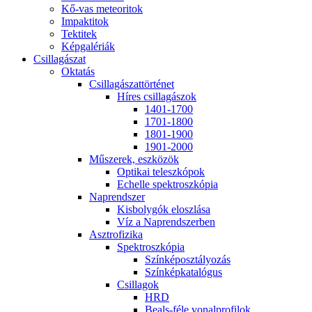
Kő-vas me­te­o­ri­tok
Imp­ak­ti­tok
Tek­ti­tek
Kép­ga­lé­ri­ák
Csil­la­gá­szat
Ok­ta­tás
Csil­la­gá­szat­tör­té­net
Hí­res csil­la­gá­szok
1401-1700
1701-1800
1801-1900
1901-2000
Mű­sze­rek, esz­kö­zök
Op­ti­kai te­lesz­kó­pok
Echel­le spekt­rosz­kó­pia
Nap­rend­szer
Kis­boly­gók el­osz­lá­sa
Víz a Nap­rend­szer­ben
Aszt­ro­fi­zi­ka
Spekt­rosz­kó­pia
Szín­kép­osz­tá­lyo­zás
Szín­kép­ka­ta­ló­gus
Csil­la­gok
HRD
Be­als-fé­le vo­nal­pro­fi­lok