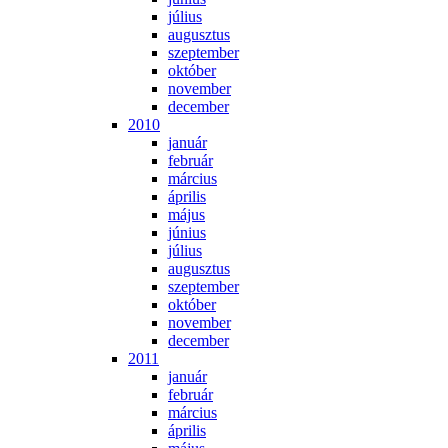
jú­li­us
au­gusz­tus
szep­tem­ber
ok­tó­ber
no­vem­ber
de­cem­ber
2010
ja­nu­ár
feb­ru­ár
már­ci­us
áp­ri­lis
má­jus
jú­ni­us
jú­li­us
au­gusz­tus
szep­tem­ber
ok­tó­ber
no­vem­ber
de­cem­ber
2011
ja­nu­ár
feb­ru­ár
már­ci­us
áp­ri­lis