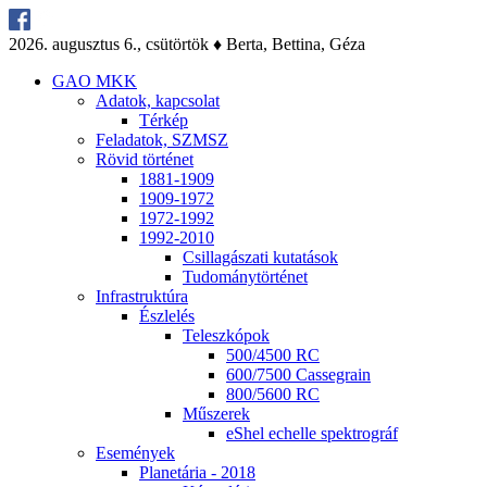
2026. au­gusz­tus 6., csü­tör­tök ♦ Ber­ta, Bet­ti­na, Gé­za
GAO MKK
Ada­tok, kap­cso­lat
Tér­kép
Fel­ada­tok, SZMSZ
Rö­vid tör­té­net
1881-1909
1909-1972
1972-1992
1992-2010
Csil­la­gá­sza­ti ku­ta­tá­sok
Tu­do­mány­tör­té­net
Inf­ra­struk­tú­ra
Ész­le­lés
Te­lesz­kó­pok
500/4500 RC
600/7500 Cas­seg­ra­in
800/5600 RC
Mű­sze­rek
eS­hel echel­le spekt­ro­gráf
Ese­mé­nyek
Pla­ne­tá­ria - 2018