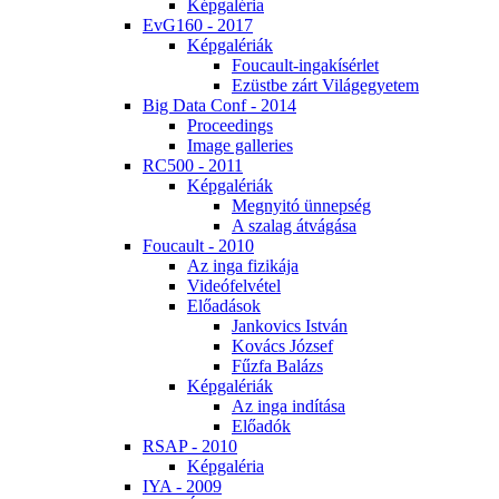
Kép­ga­lé­ria
EvG160 - 2017
Kép­ga­lé­ri­ák
Fo­u­ca­ult-in­ga­kí­sér­let
Ezüst­be zárt Vi­lág­egye­tem
Big Da­ta Conf - 2014
Pro­ce­e­dings
Image gal­le­ri­es
RC500 - 2011
Kép­ga­lé­ri­ák
Meg­nyi­tó ün­nep­ség
A sza­lag át­vá­gá­sa
Fo­u­ca­ult - 2010
Az in­ga fi­zi­ká­ja
Vi­de­ó­fel­vé­tel
Elő­adá­sok
Jan­ko­vics Ist­ván
Ko­vács Jó­zsef
Fűz­fa Ba­lázs
Kép­ga­lé­ri­ák
Az in­ga in­dí­tá­sa
Elő­adók
RSAP - 2010
Kép­ga­lé­ria
IYA - 2009