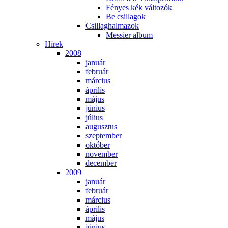
Fé­nyes kék vál­to­zók
Be csil­la­gok
Csil­lag­hal­ma­zok
Mes­si­er al­bum
Hí­rek
2008
ja­nu­ár
feb­ru­ár
már­ci­us
áp­ri­lis
má­jus
jú­ni­us
jú­li­us
au­gusz­tus
szep­tem­ber
ok­tó­ber
no­vem­ber
de­cem­ber
2009
ja­nu­ár
feb­ru­ár
már­ci­us
áp­ri­lis
má­jus
jú­ni­us