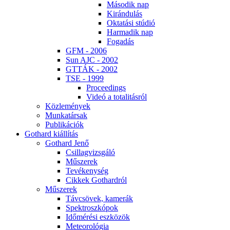
Má­so­dik nap
Ki­rán­du­lás
Ok­ta­tá­si stú­dió
Har­ma­dik nap
Fo­ga­dás
GFM - 2006
Sun AJC - 2002
GT­TÁK - 2002
TSE - 1999
Pro­ce­e­dings
Vi­deó a to­ta­li­tás­ról
Köz­le­mé­nyek
Mun­ka­tár­sak
Pub­li­ká­ci­ók
Got­hard ki­ál­lí­tás
Got­hard Je­nő
Csil­lag­vizs­gá­ló
Mű­sze­rek
Te­vé­keny­ség
Cik­kek Got­hard­ról
Mű­sze­rek
Táv­csö­vek, ka­me­rák
Spekt­rosz­kó­pok
Idő­mé­ré­si esz­kö­zök
Me­te­o­ro­ló­gia