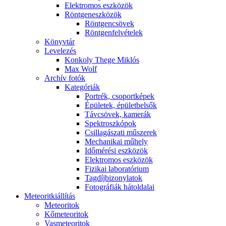
Elekt­ro­mos esz­kö­zök
Rönt­gen­esz­kö­zök
Rönt­gen­csö­vek
Rönt­gen­fel­vé­te­lek
Könyv­tár
Le­ve­le­zés
Kon­koly The­ge Mik­lós
Max Wolf
Ar­chív fo­tók
Ka­te­gó­ri­ák
Port­rék, cso­port­ké­pek
Épü­le­tek, épü­let­bel­sők
Táv­csö­vek, ka­me­rák
Spekt­rosz­kó­pok
Csil­la­gá­sza­ti mű­sze­rek
Me­cha­ni­kai mű­hely
Idő­mé­ré­si esz­kö­zök
Elekt­ro­mos esz­kö­zök
Fi­zi­kai la­bo­ra­tó­ri­um
Tag­díj­bi­zony­la­tok
Fo­tog­rá­fi­ák hát­ol­da­lai
Me­te­o­rit­ki­ál­lí­tás
Me­te­o­ri­tok
Kő­me­te­o­ri­tok
Vas­me­te­o­ri­tok