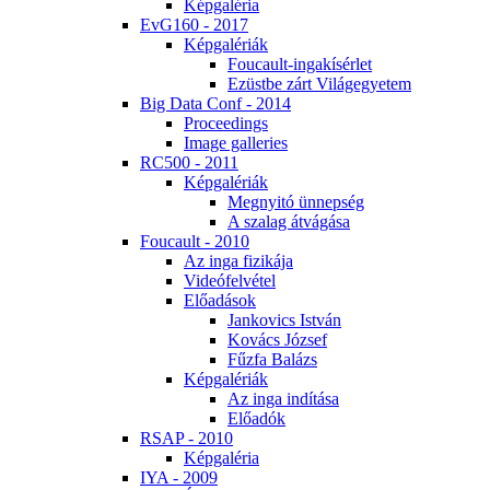
Kép­ga­lé­ria
EvG160 - 2017
Kép­ga­lé­ri­ák
Fo­u­ca­ult-in­ga­kí­sér­let
Ezüst­be zárt Vi­lág­egye­tem
Big Da­ta Conf - 2014
Pro­ce­e­dings
Image gal­le­ri­es
RC500 - 2011
Kép­ga­lé­ri­ák
Meg­nyi­tó ün­nep­ség
A sza­lag át­vá­gá­sa
Fo­u­ca­ult - 2010
Az in­ga fi­zi­ká­ja
Vi­de­ó­fel­vé­tel
Elő­adá­sok
Jan­ko­vics Ist­ván
Ko­vács Jó­zsef
Fűz­fa Ba­lázs
Kép­ga­lé­ri­ák
Az in­ga in­dí­tá­sa
Elő­adók
RSAP - 2010
Kép­ga­lé­ria
IYA - 2009