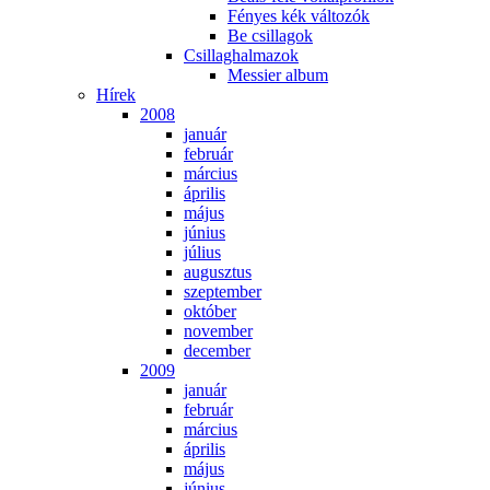
Fé­nyes kék vál­to­zók
Be csil­la­gok
Csil­lag­hal­ma­zok
Mes­si­er al­bum
Hí­rek
2008
ja­nu­ár
feb­ru­ár
már­ci­us
áp­ri­lis
má­jus
jú­ni­us
jú­li­us
au­gusz­tus
szep­tem­ber
ok­tó­ber
no­vem­ber
de­cem­ber
2009
ja­nu­ár
feb­ru­ár
már­ci­us
áp­ri­lis
má­jus
jú­ni­us