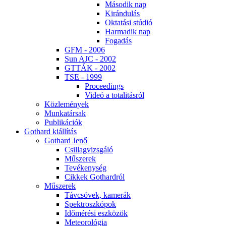
Má­so­dik nap
Ki­rán­du­lás
Ok­ta­tá­si stú­dió
Har­ma­dik nap
Fo­ga­dás
GFM - 2006
Sun AJC - 2002
GT­TÁK - 2002
TSE - 1999
Pro­ce­e­dings
Vi­deó a to­ta­li­tás­ról
Köz­le­mé­nyek
Mun­ka­tár­sak
Pub­li­ká­ci­ók
Got­hard ki­ál­lí­tás
Got­hard Je­nő
Csil­lag­vizs­gá­ló
Mű­sze­rek
Te­vé­keny­ség
Cik­kek Got­hard­ról
Mű­sze­rek
Táv­csö­vek, ka­me­rák
Spekt­rosz­kó­pok
Idő­mé­ré­si esz­kö­zök
Me­te­o­ro­ló­gia