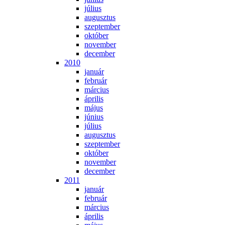
jú­li­us
au­gusz­tus
szep­tem­ber
ok­tó­ber
no­vem­ber
de­cem­ber
2010
ja­nu­ár
feb­ru­ár
már­ci­us
áp­ri­lis
má­jus
jú­ni­us
jú­li­us
au­gusz­tus
szep­tem­ber
ok­tó­ber
no­vem­ber
de­cem­ber
2011
ja­nu­ár
feb­ru­ár
már­ci­us
áp­ri­lis