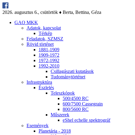
2026. au­gusz­tus 6., csü­tör­tök ♦ Ber­ta, Bet­ti­na, Gé­za
GAO MKK
Ada­tok, kap­cso­lat
Tér­kép
Fel­ada­tok, SZMSZ
Rö­vid tör­té­net
1881-1909
1909-1972
1972-1992
1992-2010
Csil­la­gá­sza­ti ku­ta­tá­sok
Tu­do­mány­tör­té­net
Inf­ra­struk­tú­ra
Ész­le­lés
Te­lesz­kó­pok
500/4500 RC
600/7500 Cas­seg­ra­in
800/5600 RC
Mű­sze­rek
eS­hel echel­le spekt­ro­gráf
Ese­mé­nyek
Pla­ne­tá­ria - 2018