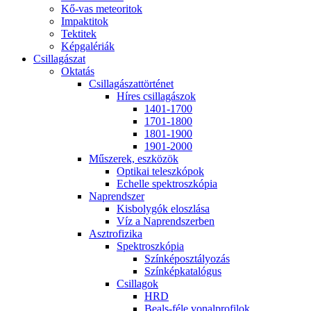
Kő-vas me­te­o­ri­tok
Imp­ak­ti­tok
Tek­ti­tek
Kép­ga­lé­ri­ák
Csil­la­gá­szat
Ok­ta­tás
Csil­la­gá­szat­tör­té­net
Hí­res csil­la­gá­szok
1401-1700
1701-1800
1801-1900
1901-2000
Mű­sze­rek, esz­kö­zök
Op­ti­kai te­lesz­kó­pok
Echel­le spekt­rosz­kó­pia
Nap­rend­szer
Kis­boly­gók el­osz­lá­sa
Víz a Nap­rend­szer­ben
Aszt­ro­fi­zi­ka
Spekt­rosz­kó­pia
Szín­kép­osz­tá­lyo­zás
Szín­kép­ka­ta­ló­gus
Csil­la­gok
HRD
Be­als-fé­le vo­nal­pro­fi­lok