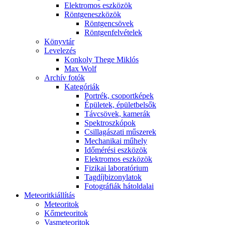
Elekt­ro­mos esz­kö­zök
Rönt­gen­esz­kö­zök
Rönt­gen­csö­vek
Rönt­gen­fel­vé­te­lek
Könyv­tár
Le­ve­le­zés
Kon­koly The­ge Mik­lós
Max Wolf
Ar­chív fo­tók
Ka­te­gó­ri­ák
Port­rék, cso­port­ké­pek
Épü­le­tek, épü­let­bel­sők
Táv­csö­vek, ka­me­rák
Spekt­rosz­kó­pok
Csil­la­gá­sza­ti mű­sze­rek
Me­cha­ni­kai mű­hely
Idő­mé­ré­si esz­kö­zök
Elekt­ro­mos esz­kö­zök
Fi­zi­kai la­bo­ra­tó­ri­um
Tag­díj­bi­zony­la­tok
Fo­tog­rá­fi­ák hát­ol­da­lai
Me­te­o­rit­ki­ál­lí­tás
Me­te­o­ri­tok
Kő­me­te­o­ri­tok
Vas­me­te­o­ri­tok